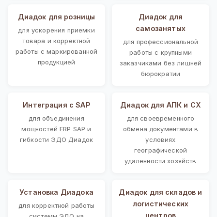
Диадок для розницы
Диадок для
самозанятых
для ускорения приемки
товара и корректной
для профессиональной
работы с маркированной
работы с крупными
продукцией
заказчиками без лишней
бюрократии
Интеграция с SAP
Диадок для АПК и СХ
для объединения
для своевременного
мощностей ERP SAP и
обмена документами в
гибкости ЭДО Диадок
условиях
географической
удаленности хозяйств
Установка Диадока
Диадок для складов и
логистических
для корректной работы
центров
системы ЭДО на