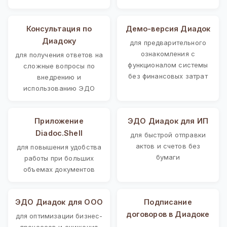
Консультация по
Демо-версия Диадок
Диадоку
для предварительного
ознакомления с
для получения ответов на
функционалом системы
сложные вопросы по
без финансовых затрат
внедрению и
использованию ЭДО
Приложение
ЭДО Диадок для ИП
Diadoc.Shell
для быстрой отправки
актов и счетов без
для повышения удобства
бумаги
работы при больших
объемах документов
ЭДО Диадок для ООО
Подписание
договоров в Диадоке
для оптимизации бизнес-
процессов и снижения