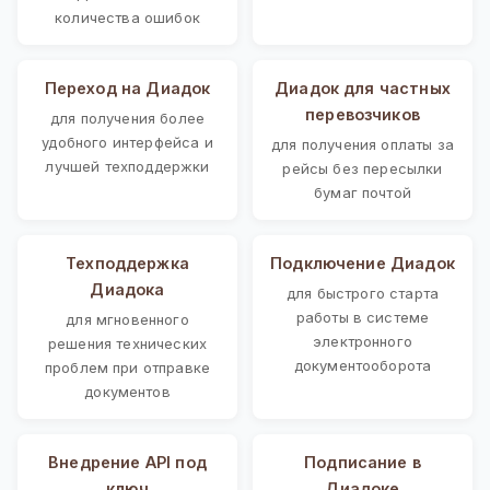
количества ошибок
Переход на Диадок
Диадок для частных
перевозчиков
для получения более
удобного интерфейса и
для получения оплаты за
лучшей техподдержки
рейсы без пересылки
бумаг почтой
Техподдержка
Подключение Диадок
Диадока
для быстрого старта
работы в системе
для мгновенного
электронного
решения технических
документооборота
проблем при отправке
документов
Внедрение API под
Подписание в
ключ
Диадоке