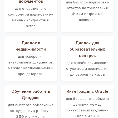
документов
для быстрой подготовки
ответов на требования
для оперативного
ФНС и встречные
контроля за подписанием
проверки
важных контрактов и
актов
Диадок в
Диадок для
недвижимости
образовательных
центров
для ускорения
визирования документов
для онлайн-зачисления
между собственниками и
студентов и подписания
арендаторами
договоров на курсы
Обучение работе в
Интеграция с Oracle
Диадоке
для бесшовного обмена
данными между
для быстрого вовлечения
финансовыми модулями
сотрудников в работу с
Oracle и ЭДО
ЭДО и снижения