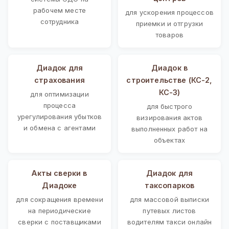
рабочем месте
для ускорения процессов
сотрудника
приемки и отгрузки
товаров
Диадок для
Диадок в
страхования
строительстве (КС-2,
КС-3)
для оптимизации
процесса
для быстрого
урегулирования убытков
визирования актов
и обмена с агентами
выполненных работ на
объектах
Акты сверки в
Диадок для
Диадоке
таксопарков
для сокращения времени
для массовой выписки
на периодические
путевых листов
сверки с поставщиками
водителям такси онлайн