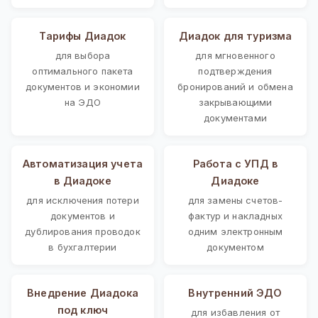
Тарифы Диадок
Диадок для туризма
для выбора
для мгновенного
оптимального пакета
подтверждения
документов и экономии
бронирований и обмена
на ЭДО
закрывающими
документами
Автоматизация учета
Работа с УПД в
в Диадоке
Диадоке
для исключения потери
для замены счетов-
документов и
фактур и накладных
дублирования проводок
одним электронным
в бухгалтерии
документом
Внедрение Диадока
Внутренний ЭДО
под ключ
для избавления от