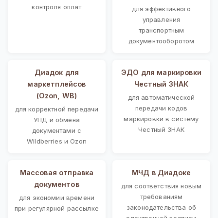
контроля оплат
для эффективного
управления
транспортным
документооборотом
Диадок для
ЭДО для маркировки
маркетплейсов
Честный ЗНАК
(Ozon, WB)
для автоматической
передачи кодов
для корректной передачи
маркировки в систему
УПД и обмена
Честный ЗНАК
документами с
Wildberries и Ozon
Массовая отправка
МЧД в Диадоке
документов
для соответствия новым
требованиям
для экономии времени
законодательства об
при регулярной рассылке
электронной подписи