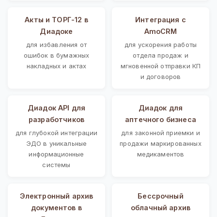
Акты и ТОРГ-12 в
Интеграция с
Диадоке
AmoCRM
для избавления от
для ускорения работы
ошибок в бумажных
отдела продаж и
накладных и актах
мгновенной отправки КП
и договоров
Диадок API для
Диадок для
разработчиков
аптечного бизнеса
для глубокой интеграции
для законной приемки и
ЭДО в уникальные
продажи маркированных
информационные
медикаментов
системы
Электронный архив
Бессрочный
документов в
облачный архив