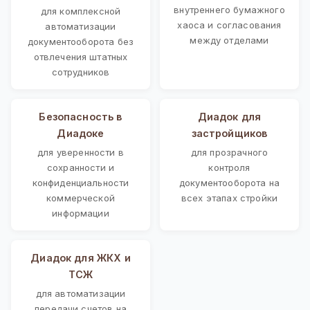
внутреннего бумажного
для комплексной
хаоса и согласования
автоматизации
между отделами
документооборота без
отвлечения штатных
сотрудников
Безопасность в
Диадок для
Диадоке
застройщиков
для уверенности в
для прозрачного
сохранности и
контроля
конфиденциальности
документооборота на
коммерческой
всех этапах стройки
информации
Диадок для ЖКХ и
ТСЖ
для автоматизации
передачи счетов на