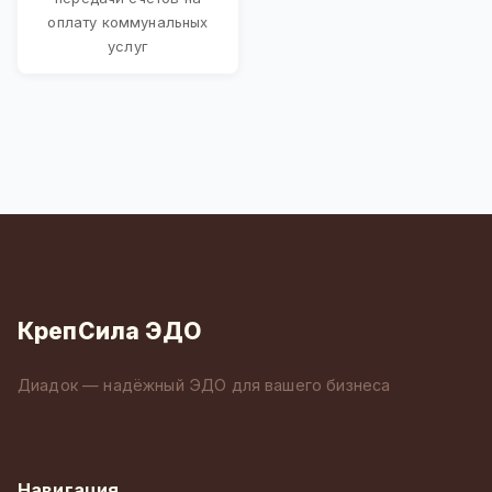
оплату коммунальных
услуг
КрепСила ЭДО
Диадок — надёжный ЭДО для вашего бизнеса
Навигация