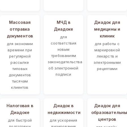
Массовая
МЧД в
Диадок для
отправка
Диадоке
медицины и
документов
клиник
для
соответствия
для экономии
для работы с
новым
времени при
маркировкой
требованиям
регулярной
лекарств и
законодательства
рассылке
электронными
об электронной
типовых
рецептами
подписи
документов
тысячам
клиентов
Налоговая в
Диадок в
Диадок для
Диадоке
недвижимости
образовательны
центров
для быстрой
для ускорения
подготовки
визирования
для онлайн-