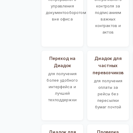
управления
контроля за
документооборотом
подписанием
вне офиса
важных
контрактов и
актов
Переход на
Диадок для
Диадок
частных
перевозчиков
для получения
более удобного
для получения
интерфейса и
оплаты за
лучшей
рейсы без
техподдержки
пересылки
бумаг почтой
Диадок для
Проверка