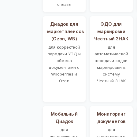
оплаты
Диадок для
ЭДО для
маркетплейсов
маркировки
(Ozon, WB)
Честный ЗНАК
для корректной
для
передачи УПД и
автоматической
обмена
передачи кодов
документами с
маркировки в
Wildberries и
систему
Ozon
Честный ЗНАК
Мобильный
Мониторинг
Диадок
документов
для
для
непрерывного
оперативного