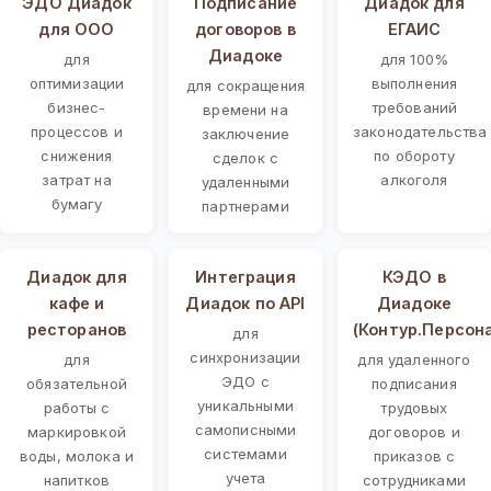
ЭДО Диадок
Подписание
Диадок для
для ООО
договоров в
ЕГАИС
Диадоке
для
для 100%
оптимизации
выполнения
для сокращения
бизнес-
требований
времени на
процессов и
законодательства
заключение
снижения
по обороту
сделок с
затрат на
алкоголя
удаленными
бумагу
партнерами
Диадок для
Интеграция
КЭДО в
кафе и
Диадок по API
Диадоке
ресторанов
(Контур.Персон
для
синхронизации
для
для удаленного
ЭДО с
обязательной
подписания
уникальными
работы с
трудовых
самописными
маркировкой
договоров и
системами
воды, молока и
приказов с
учета
напитков
сотрудниками