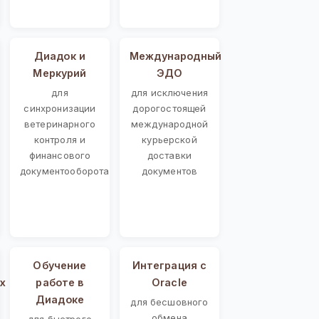
Диадок и
Международный
Меркурий
ЭДО
для
для исключения
синхронизации
дорогостоящей
ветеринарного
международной
контроля и
курьерской
финансового
доставки
документооборота
документов
Обучение
Интеграция с
х
работе в
Oracle
Диадоке
для бесшовного
обмена
для быстрого