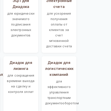
ЭЦП для
Электронные
Диадока
счета
для юридически
для ускорения
значимого
получения
подписания
оплаты от
электронных
клиентов за
документов
счет
мгновенной
доставки счета
Диадок для
Диадок для
лизинга
логистических
ал)
компаний
для сокращения
времени выхода
для
на сделку и
эффективного
контроля оплат
управления
транспортным
документооборотом