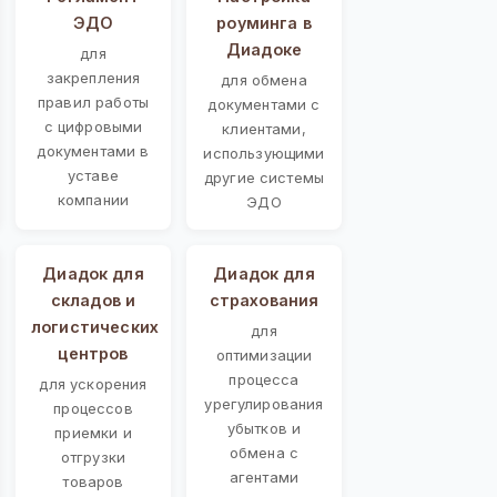
ЭДО
роуминга в
Диадоке
для
закрепления
для обмена
правил работы
документами с
с цифровыми
клиентами,
документами в
использующими
уставе
другие системы
компании
ЭДО
Диадок для
Диадок для
складов и
страхования
логистических
для
центров
оптимизации
процесса
для ускорения
урегулирования
процессов
убытков и
приемки и
обмена с
отгрузки
агентами
товаров