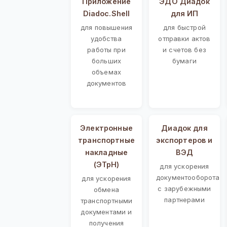
Приложение
ЭДО Диадок
Diadoc.Shell
для ИП
для повышения
для быстрой
удобства
отправки актов
работы при
и счетов без
больших
бумаги
объемах
документов
Электронные
Диадок для
транспортные
экспортеров и
накладные
ВЭД
(ЭТрН)
для ускорения
документооборота
для ускорения
с зарубежными
обмена
партнерами
транспортными
документами и
получения