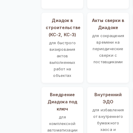
Диадок в
Акты сверки в
строительстве
Диадоке
(КС-2, КС-3)
для сокращения
времени на
для быстрого
периодические
визирования
сверки с
актов
поставщиками
выполненных
работ на
объектах
Внедрение
Внутренний
Диадока под
ЭДО
ключ
для избавления
от внутреннего
для
бумажного
комплексной
хаоса и
автоматизации