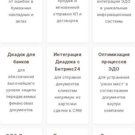
продаж и
от ошибок в
интеграции ЭДО
мгновенной
бумажных
в уникальные
отправки КП и
накладных и
информационные
договоров
актах
системы
Диадок для
Интеграция
Оптимизация
банков
Диадока с
процессов
Битрикс24
ЭДО
для
обеспечения
для отправки
для устранения
высочайшего
документов
'узких мест' в
уровня защиты
клиентам
согласовании
передаваемых
напрямую из
документов
финансовых
карточки
внутри
документов
сделки в CRM
компании