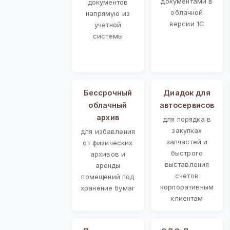
документами в
документов
облачной
напрямую из
версии 1С
учетной
системы
Бессрочный
Диадок для
облачный
автосервисов
архив
для порядка в
закупках
для избавления
запчастей и
от физических
быстрого
архивов и
выставления
аренды
счетов
помещений под
корпоративным
хранение бумаг
клиентам