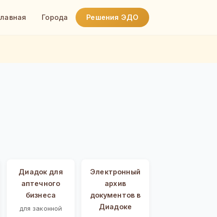
Главная
Города
Решения ЭДО
Диадок для
Электронный
аптечного
архив
бизнеса
документов в
Диадоке
для законной