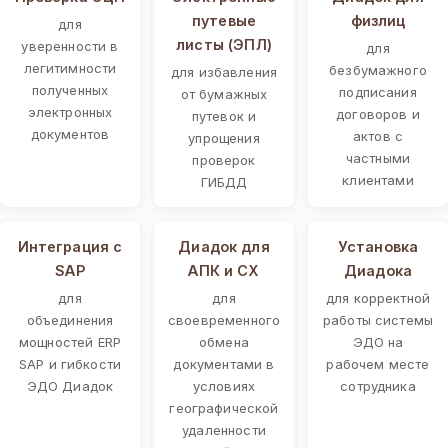
путевые
физлиц
для
листы (ЭПЛ)
уверенности в
для
легитимности
безбумажного
для избавления
полученных
подписания
от бумажных
электронных
договоров и
путевок и
документов
актов с
упрощения
частными
проверок
клиентами
ГИБДД
Интеграция с
Диадок для
Установка
SAP
АПК и СХ
Диадока
для
для
для корректной
объединения
своевременного
работы системы
мощностей ERP
обмена
ЭДО на
SAP и гибкости
документами в
рабочем месте
ЭДО Диадок
условиях
сотрудника
географической
удаленности