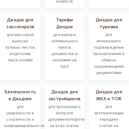
хозяйств
Диадок для
Тарифы
Диадок для
таксопарков
Диадок
туризма
для массовой
для выбора
для
выписки
оптимального
мгновенного
путевых листов
пакета
подтверждения
водителям
документов и
бронирований и
такси онлайн
экономии на
обмена
ЭДО
закрывающими
документами
Безопасность
Диадок для
Диадок для
в Диадоке
застройщиков
ЖКХ и ТСЖ
для
для прозрачного
для
уверенности в
контроля
автоматизации
сохранности и
документооборота
передачи
конфиденциальности
на всех этапах
счетов на