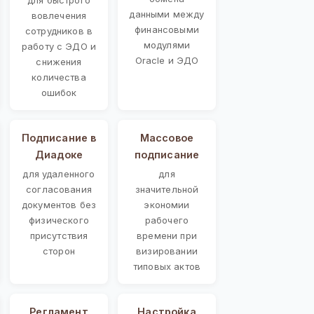
данными между
вовлечения
финансовыми
сотрудников в
модулями
работу с ЭДО и
Oracle и ЭДО
снижения
количества
ошибок
Подписание в
Массовое
Диадоке
подписание
для удаленного
для
согласования
значительной
документов без
экономии
физического
рабочего
присутствия
времени при
сторон
визировании
типовых актов
Регламент
Настройка