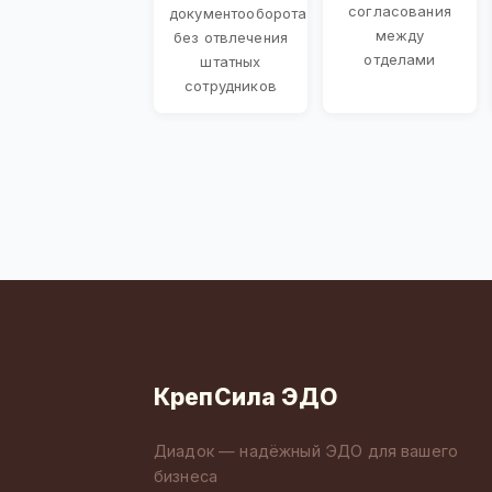
согласования
документооборота
между
без отвлечения
отделами
штатных
сотрудников
КрепСила ЭДО
Диадок — надёжный ЭДО для вашего
бизнеса