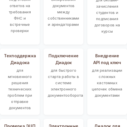
ответов на
документов
зачисления
требования
между
студентов и
ФНС и
собственниками
подписания
встречные
и арендаторами
договоров на
проверки
курсы
Техподдержка
Подключение
Внедрение
Диадока
Диадок
API под ключ
для
для быстрого
для реализации
мгновенного
старта работы в
сложных
решения
системе
кастомных
технических
электронного
цепочек обмена
проблем при
документооборота
документами
отправке
документов
Проверка ЭЦП
Электронные
Диадок для