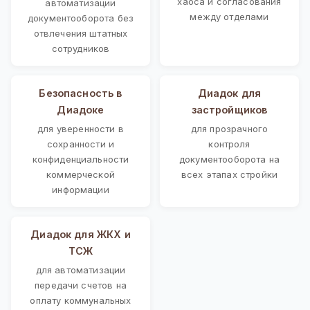
хаоса и согласования
автоматизации
между отделами
документооборота без
отвлечения штатных
сотрудников
Безопасность в
Диадок для
Диадоке
застройщиков
для уверенности в
для прозрачного
сохранности и
контроля
конфиденциальности
документооборота на
коммерческой
всех этапах стройки
информации
Диадок для ЖКХ и
ТСЖ
для автоматизации
передачи счетов на
оплату коммунальных