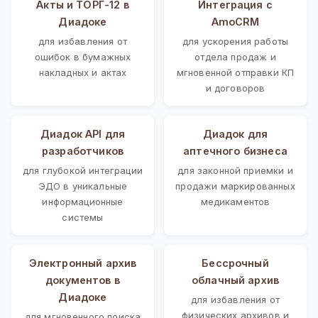
Акты и ТОРГ-12 в
Интеграция с
Диадоке
AmoCRM
для избавления от
для ускорения работы
ошибок в бумажных
отдела продаж и
накладных и актах
мгновенной отправки КП
и договоров
Диадок API для
Диадок для
разработчиков
аптечного бизнеса
для глубокой интеграции
для законной приемки и
ЭДО в уникальные
продажи маркированных
информационные
медикаментов
системы
Электронный архив
Бессрочный
документов в
облачный архив
Диадоке
для избавления от
физических архивов и
для мгновенного поиска