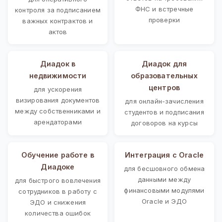
ФНС и встречные
контроля за подписанием
проверки
важных контрактов и
актов
Диадок в
Диадок для
недвижимости
образовательных
центров
для ускорения
визирования документов
для онлайн-зачисления
между собственниками и
студентов и подписания
арендаторами
договоров на курсы
Обучение работе в
Интеграция с Oracle
Диадоке
для бесшовного обмена
данными между
для быстрого вовлечения
финансовыми модулями
сотрудников в работу с
Oracle и ЭДО
ЭДО и снижения
количества ошибок