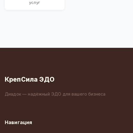
услуг
КрепСила ЭДО
Диадок — надёжный ЭДО для вашего бизнеса
Навигация