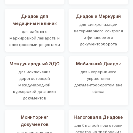
Диадок для
Диадок и Меркурий
медицины и клиник
для синхронизации
ветеринарного контроля
для работы с
и финансового
маркировкой лекарств и
документооборота
электронными рецептами
Международный ЭДО
Мобильный Диадок
для исключения
для непрерывного
дорогостоящей
управления
международной
документооборотом вне
курьерской доставки
офиса
документов
Мониторинг
Налоговая в Диадоке
документов
для быстрой подготовки
ответов на требования
для оперативного