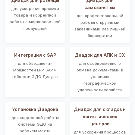
Диадок для розницы
Диадок для
самозанятых
для ускорения приемки
товара и корректной
для профессиональной
работы с маркированной
работы с крупными
продукцией
заказчиками без лишней
бюрократии
Интеграция с SAP
Диадок для АПК и СХ
для объединения
для своевременного
мощностей ERP SAP и
обмена документами в
гибкости ЭДО Диадок
условиях
географической
удаленности хозяйств
Установка Диадока
Диадок для складов и
логистических
для корректной работы
центров
системы ЭДО на
рабочем месте
для ускорения процессов