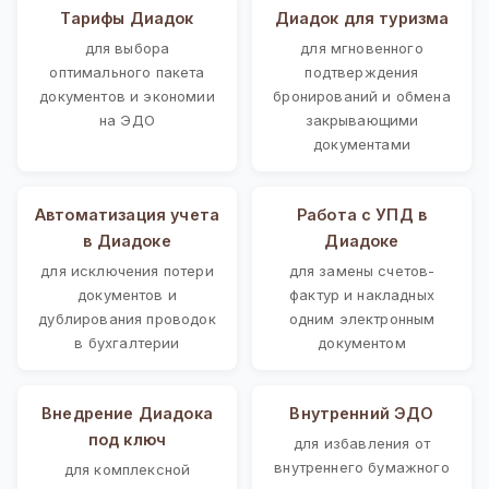
Тарифы Диадок
Диадок для туризма
для выбора
для мгновенного
оптимального пакета
подтверждения
документов и экономии
бронирований и обмена
на ЭДО
закрывающими
документами
Автоматизация учета
Работа с УПД в
в Диадоке
Диадоке
для исключения потери
для замены счетов-
документов и
фактур и накладных
дублирования проводок
одним электронным
в бухгалтерии
документом
Внедрение Диадока
Внутренний ЭДО
под ключ
для избавления от
внутреннего бумажного
для комплексной