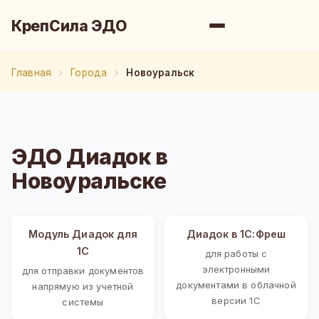
КрепСила ЭДО
Главная
Города
Новоуральск
ЭДО Диадок в
Новоуральске
Модуль Диадок для
Диадок в 1С:Фреш
1С
для работы с
электронными
для отправки документов
документами в облачной
напрямую из учетной
версии 1С
системы