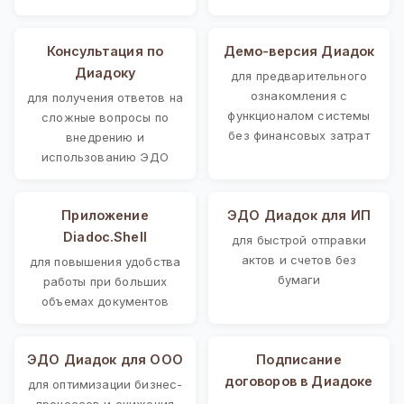
Консультация по
Демо-версия Диадок
Диадоку
для предварительного
ознакомления с
для получения ответов на
функционалом системы
сложные вопросы по
без финансовых затрат
внедрению и
использованию ЭДО
Приложение
ЭДО Диадок для ИП
Diadoc.Shell
для быстрой отправки
актов и счетов без
для повышения удобства
бумаги
работы при больших
объемах документов
ЭДО Диадок для ООО
Подписание
договоров в Диадоке
для оптимизации бизнес-
процессов и снижения