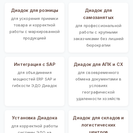
Диадок для розницы
Диадок для
самозанятых
для ускорения приемки
товара и корректной
для профессиональной
работы с маркированной
работы с крупными
продукцией
заказчиками без лишней
бюрократии
Интеграция с SAP
Диадок для АПК и СХ
для объединения
для своевременного
мощностей ERP SAP и
обмена документами в
гибкости ЭДО Диадок
условиях
географической
удаленности хозяйств
Установка Диадока
Диадок для складов и
логистических
для корректной работы
центров
системы ЭДО на