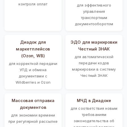
контроля оплат
для эффективного
управления
транспортным
документооборотом
Диадок для
ЭДО для маркировки
маркетплейсов
Честный ЗНАК
(Ozon, WB)
для автоматической
передачи кодов
для корректной передачи
маркировки в систему
УПД и обмена
Честный ЗНАК
документами с
Wildberries и Ozon
Массовая отправка
МЧД в Диадоке
документов
для соответствия новым
требованиям
для экономии времени
законодательства об
при регулярной рассылке
электронной подписи