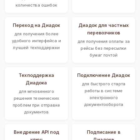
количества ошибок
Переход на Диадок
Диадок для частных
перевозчиков
для получения более
удобного интерфейса и
для получения оплаты за
лучшей техподдержки
рейсы без пересылки
бумаг почтой
Техподдержка
Подключение Диадок
Диадока
для быстрого старта
работы в системе
для мгновенного
электронного
решения технических
документооборота
проблем при отправке
документов
Внедрение API под
Подписание в
ключ
Диадоке