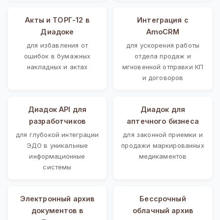
Акты и ТОРГ-12 в
Интеграция с
Диадоке
AmoCRM
для избавления от
для ускорения работы
ошибок в бумажных
отдела продаж и
накладных и актах
мгновенной отправки КП
и договоров
Диадок API для
Диадок для
разработчиков
аптечного бизнеса
для глубокой интеграции
для законной приемки и
ЭДО в уникальные
продажи маркированных
информационные
медикаментов
системы
Электронный архив
Бессрочный
документов в
облачный архив