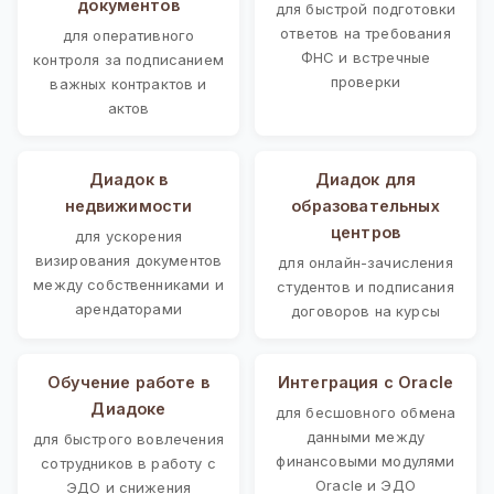
документов
для быстрой подготовки
ответов на требования
для оперативного
ФНС и встречные
контроля за подписанием
проверки
важных контрактов и
актов
Диадок в
Диадок для
недвижимости
образовательных
центров
для ускорения
визирования документов
для онлайн-зачисления
между собственниками и
студентов и подписания
арендаторами
договоров на курсы
Обучение работе в
Интеграция с Oracle
Диадоке
для бесшовного обмена
данными между
для быстрого вовлечения
финансовыми модулями
сотрудников в работу с
Oracle и ЭДО
ЭДО и снижения