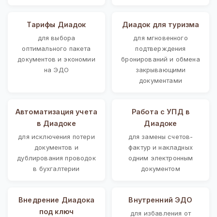
Тарифы Диадок
Диадок для туризма
для выбора
для мгновенного
оптимального пакета
подтверждения
документов и экономии
бронирований и обмена
на ЭДО
закрывающими
документами
Автоматизация учета
Работа с УПД в
в Диадоке
Диадоке
для исключения потери
для замены счетов-
документов и
фактур и накладных
дублирования проводок
одним электронным
в бухгалтерии
документом
Внедрение Диадока
Внутренний ЭДО
под ключ
для избавления от