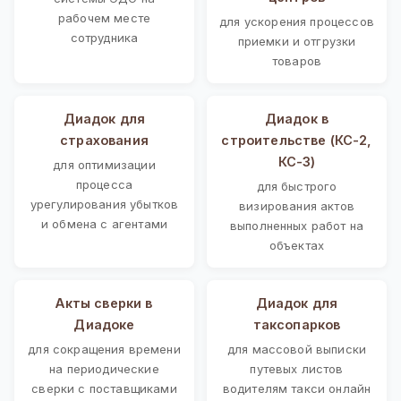
рабочем месте
для ускорения процессов
сотрудника
приемки и отгрузки
товаров
Диадок для
Диадок в
страхования
строительстве (КС-2,
КС-3)
для оптимизации
процесса
для быстрого
урегулирования убытков
визирования актов
и обмена с агентами
выполненных работ на
объектах
Акты сверки в
Диадок для
Диадоке
таксопарков
для сокращения времени
для массовой выписки
на периодические
путевых листов
сверки с поставщиками
водителям такси онлайн