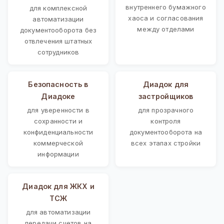
внутреннего бумажного
для комплексной
хаоса и согласования
автоматизации
между отделами
документооборота без
отвлечения штатных
сотрудников
Безопасность в
Диадок для
Диадоке
застройщиков
для уверенности в
для прозрачного
сохранности и
контроля
конфиденциальности
документооборота на
коммерческой
всех этапах стройки
информации
Диадок для ЖКХ и
ТСЖ
для автоматизации
передачи счетов на