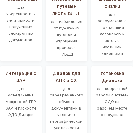
путевые
физлиц
для
листы (ЭПЛ)
уверенности в
для
легитимности
безбумажного
для избавления
полученных
подписания
от бумажных
электронных
договоров и
путевок и
документов
актов с
упрощения
частными
проверок
клиентами
ГИБДД
Интеграция с
Диадок для
Установка
SAP
АПК и СХ
Диадока
для
для
для корректной
объединения
своевременного
работы системы
мощностей ERP
обмена
ЭДО на
SAP и гибкости
документами в
рабочем месте
ЭДО Диадок
условиях
сотрудника
географической
удаленности