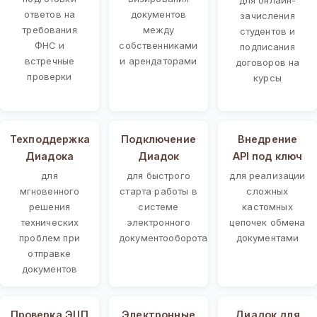
ответов на
документов
зачисления
требования
между
студентов и
ФНС и
собственниками
подписания
встречные
и арендаторами
договоров на
проверки
курсы
Техподдержка
Подключение
Внедрение
Диадока
Диадок
API под ключ
для
для быстрого
для реализации
мгновенного
старта работы в
сложных
решения
системе
кастомных
технических
электронного
цепочек обмена
проблем при
документооборота
документами
отправке
документов
Проверка ЭЦП
Электронные
Диадок для