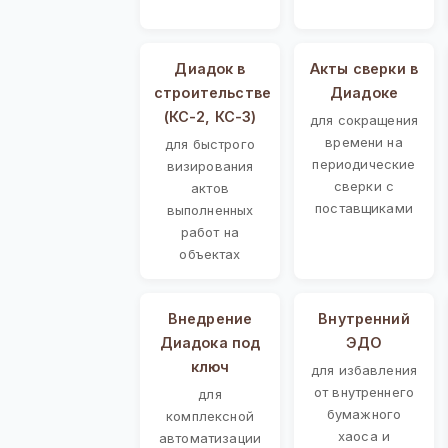
Диадок в
Акты сверки в
строительстве
Диадоке
(КС-2, КС-3)
для сокращения
времени на
для быстрого
периодические
визирования
сверки с
актов
поставщиками
выполненных
работ на
объектах
Внедрение
Внутренний
Диадока под
ЭДО
ключ
для избавления
от внутреннего
для
бумажного
комплексной
хаоса и
автоматизации