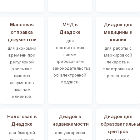
Массовая
МЧД в
Диадок для
отправка
Диадоке
медицины и
документов
клиник
для
соответствия
для экономии
для работы с
новым
времени при
маркировкой
требованиям
регулярной
лекарств и
законодательства
рассылке
электронными
об электронной
типовых
рецептами
подписи
документов
тысячам
клиентов
Налоговая в
Диадок в
Диадок для
Диадоке
недвижимости
образовательны
центров
для быстрой
для ускорения
подготовки
визирования
для онлайн-