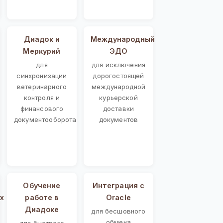
Диадок и
Международный
Меркурий
ЭДО
для
для исключения
синхронизации
дорогостоящей
ветеринарного
международной
контроля и
курьерской
финансового
доставки
документооборота
документов
Обучение
Интеграция с
х
работе в
Oracle
Диадоке
для бесшовного
обмена
для быстрого