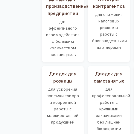
производственных
контрагентов
предприятий
для снижения
налоговых
для
рисков и
эффективного
работы с
взаимодействия
благонадежными
с большим
партнерами
количеством
поставщиков
Диадок для
Диадок для
розницы
самозанятых
для ускорения
для
приемки товара
профессиональной
и корректной
работы с
работы с
крупными
маркированной
заказчиками
продукцией
без лишней
бюрократии