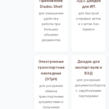
Приложение
ЭДО Диадок
Diadoc.Shell
для ИП
для повышения
для быстрой
удобства
отправки актов
работы при
и счетов без
больших
бумаги
объемах
документов
Электронные
Диадок для
транспортные
экспортеров и
накладные
ВЭД
(ЭТрН)
для ускорения
документооборота
для ускорения
с зарубежными
обмена
партнерами
транспортными
документами и
получения