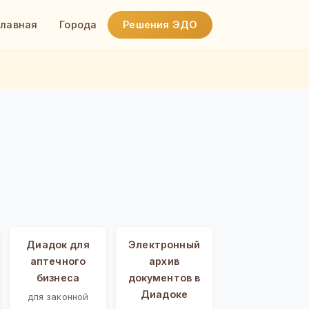
Главная
Города
Решения ЭДО
Диадок для
Электронный
аптечного
архив
бизнеса
документов в
Диадоке
для законной