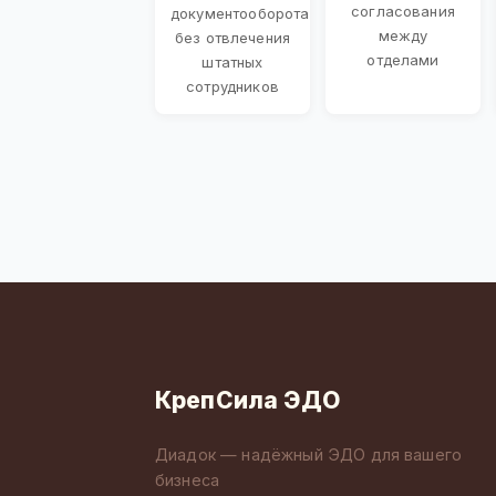
согласования
документооборота
между
без отвлечения
отделами
штатных
сотрудников
КрепСила ЭДО
Диадок — надёжный ЭДО для вашего
бизнеса