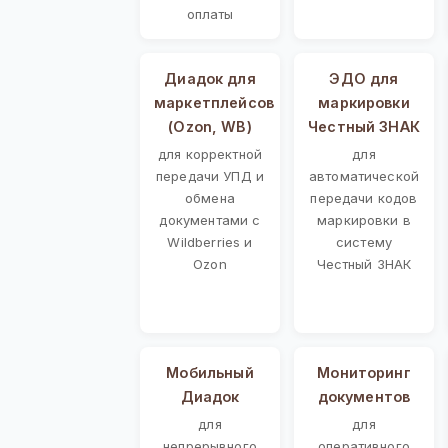
оплаты
Диадок для
ЭДО для
маркетплейсов
маркировки
(Ozon, WB)
Честный ЗНАК
для корректной
для
передачи УПД и
автоматической
обмена
передачи кодов
документами с
маркировки в
Wildberries и
систему
Ozon
Честный ЗНАК
Мобильный
Мониторинг
Диадок
документов
для
для
непрерывного
оперативного