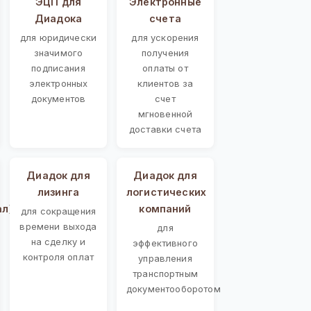
ЭЦП для
Электронные
Диадока
счета
для юридически
для ускорения
значимого
получения
подписания
оплаты от
электронных
клиентов за
документов
счет
мгновенной
доставки счета
Диадок для
Диадок для
лизинга
логистических
ал)
компаний
для сокращения
времени выхода
для
на сделку и
эффективного
контроля оплат
управления
транспортным
документооборотом