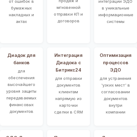
продаж и
от ошибок в
интеграции ЭДО
мгновенной
бумажных
в уникальные
отправки КП и
накладных и
информационные
договоров
актах
системы
Диадок для
Интеграция
Оптимизация
банков
Диадока с
процессов
Битрикс24
ЭДО
для
обеспечения
для отправки
для устранения
высочайшего
документов
'узких мест' в
уровня защиты
клиентам
согласовании
передаваемых
напрямую из
документов
финансовых
карточки
внутри
документов
сделки в CRM
компании