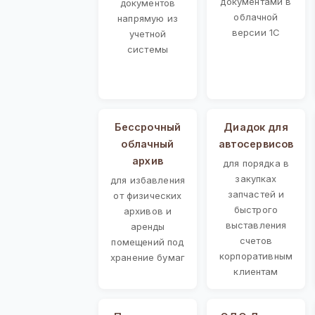
документами в
документов
облачной
напрямую из
версии 1С
учетной
системы
Бессрочный
Диадок для
облачный
автосервисов
архив
для порядка в
закупках
для избавления
запчастей и
от физических
быстрого
архивов и
выставления
аренды
счетов
помещений под
корпоративным
хранение бумаг
клиентам