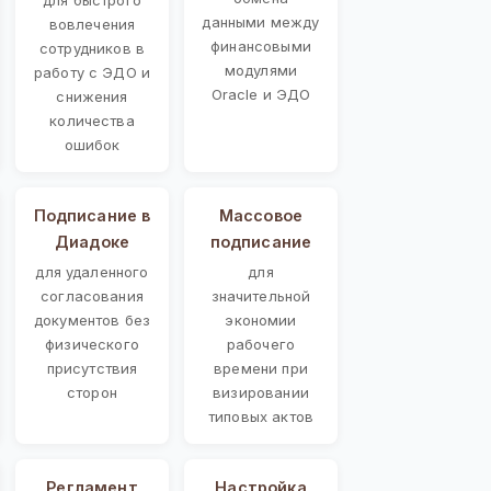
данными между
вовлечения
финансовыми
сотрудников в
модулями
работу с ЭДО и
Oracle и ЭДО
снижения
количества
ошибок
Подписание в
Массовое
Диадоке
подписание
для удаленного
для
согласования
значительной
документов без
экономии
физического
рабочего
присутствия
времени при
сторон
визировании
типовых актов
Регламент
Настройка