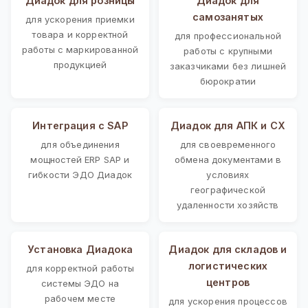
Диадок для розницы
Диадок для
самозанятых
для ускорения приемки
товара и корректной
для профессиональной
работы с маркированной
работы с крупными
продукцией
заказчиками без лишней
бюрократии
Интеграция с SAP
Диадок для АПК и СХ
для объединения
для своевременного
мощностей ERP SAP и
обмена документами в
гибкости ЭДО Диадок
условиях
географической
удаленности хозяйств
Установка Диадока
Диадок для складов и
логистических
для корректной работы
центров
системы ЭДО на
рабочем месте
для ускорения процессов