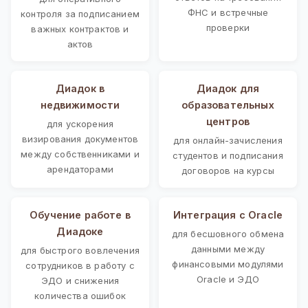
ФНС и встречные
контроля за подписанием
проверки
важных контрактов и
актов
Диадок в
Диадок для
недвижимости
образовательных
центров
для ускорения
визирования документов
для онлайн-зачисления
между собственниками и
студентов и подписания
арендаторами
договоров на курсы
Обучение работе в
Интеграция с Oracle
Диадоке
для бесшовного обмена
данными между
для быстрого вовлечения
финансовыми модулями
сотрудников в работу с
Oracle и ЭДО
ЭДО и снижения
количества ошибок