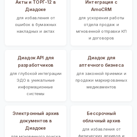
Акты и ТОРГ-12 в
Интеграция с
Диадоке
AmoCRM
для избавления от
для ускорения работы
ошибок в бумажных
отдела продаж и
накладных и актах
мгновенной отправки КП
и договоров
Диадок API для
Диадок для
разработчиков
аптечного бизнеса
для глубокой интеграции
для законной приемки и
ЭДО в уникальные
продажи маркированных
информационные
медикаментов
системы
Электронный архив
Бессрочный
документов в
облачный архив
Диадоке
для избавления от
физических архивов и
для мгновенного поиска