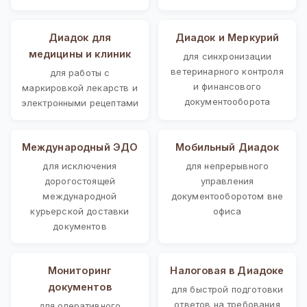
Диадок для
Диадок и Меркурий
медицины и клиник
для синхронизации
ветеринарного контроля
для работы с
и финансового
маркировкой лекарств и
документооборота
электронными рецептами
Международный ЭДО
Мобильный Диадок
для исключения
для непрерывного
дорогостоящей
управления
международной
документооборотом вне
курьерской доставки
офиса
документов
Мониторинг
Налоговая в Диадоке
документов
для быстрой подготовки
ответов на требования
для оперативного