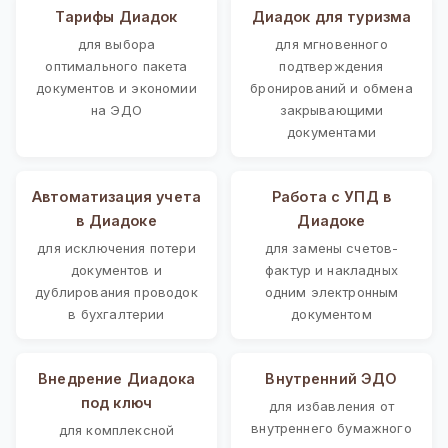
Тарифы Диадок
Диадок для туризма
для выбора
для мгновенного
оптимального пакета
подтверждения
документов и экономии
бронирований и обмена
на ЭДО
закрывающими
документами
Автоматизация учета
Работа с УПД в
в Диадоке
Диадоке
для исключения потери
для замены счетов-
документов и
фактур и накладных
дублирования проводок
одним электронным
в бухгалтерии
документом
Внедрение Диадока
Внутренний ЭДО
под ключ
для избавления от
внутреннего бумажного
для комплексной