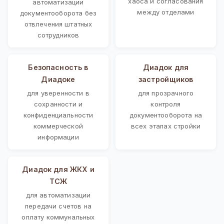
хаоса и согласования
автоматизации
между отделами
документооборота без
отвлечения штатных
сотрудников
Безопасность в
Диадок для
Диадоке
застройщиков
для уверенности в
для прозрачного
сохранности и
контроля
конфиденциальности
документооборота на
коммерческой
всех этапах стройки
информации
Диадок для ЖКХ и
ТСЖ
для автоматизации
передачи счетов на
оплату коммунальных