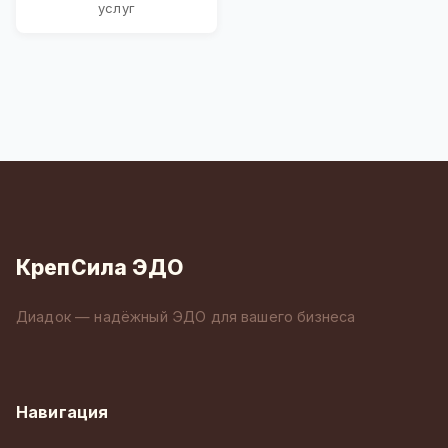
услуг
КрепСила ЭДО
Диадок — надёжный ЭДО для вашего бизнеса
Навигация