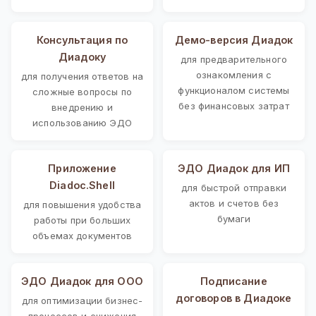
Консультация по
Демо-версия Диадок
Диадоку
для предварительного
ознакомления с
для получения ответов на
функционалом системы
сложные вопросы по
без финансовых затрат
внедрению и
использованию ЭДО
Приложение
ЭДО Диадок для ИП
Diadoc.Shell
для быстрой отправки
актов и счетов без
для повышения удобства
бумаги
работы при больших
объемах документов
ЭДО Диадок для ООО
Подписание
договоров в Диадоке
для оптимизации бизнес-
процессов и снижения