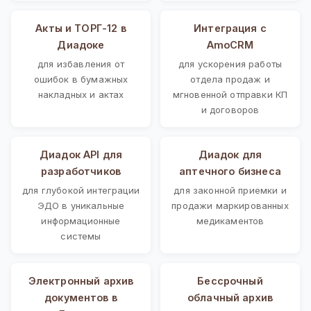
Акты и ТОРГ-12 в
Интеграция с
Диадоке
AmoCRM
для избавления от
для ускорения работы
ошибок в бумажных
отдела продаж и
накладных и актах
мгновенной отправки КП
и договоров
Диадок API для
Диадок для
разработчиков
аптечного бизнеса
для глубокой интеграции
для законной приемки и
ЭДО в уникальные
продажи маркированных
информационные
медикаментов
системы
Электронный архив
Бессрочный
документов в
облачный архив