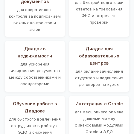
документов
для быстрой подготовки
ответов на требования
для оперативного
ФНС и встречные
контроля за подписанием
проверки
важных контрактов и
актов
Диадок в
Диадок для
недвижимости
образовательных
центров
для ускорения
визирования документов
для онлайн-зачисления
между собственниками и
студентов и подписания
арендаторами
договоров на курсы
Обучение работе в
Интеграция с Oracle
Диадоке
для бесшовного обмена
данными между
для быстрого вовлечения
финансовыми модулями
сотрудников в работу с
Oracle и ЭДО
ЭДО и снижения