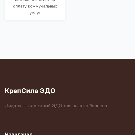
оплату коммунальных
услуг
КрепСила ЭДО
Диадок — надёжный ЭДО для вашего бизнеса
Навигация