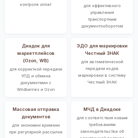
контроля оплат
для эффективного
управления
транспортным
документооборотом
Диадок для
ЭДО для маркировки
маркетплейсов
Честный ЗНАК
(Ozon, WB)
для автоматической
передачи кодов
для корректной передачи
маркировки в систему
УПД и обмена
Честный ЗНАК
документами с
Wildberries и Ozon
Массовая отправка
МЧД в Диадоке
документов
для соответствия новым
требованиям
для экономии времени
законодательства об
при регулярной рассылке
электронной подписи