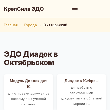
КрепСила ЭДО
Главная
Города
Октябрьский
ЭДО Диадок в
Октябрьском
Модуль Диадок для
Диадок в 1С:Фреш
1С
для работы с
электронными
для отправки документов
документами в облачной
напрямую из учетной
версии 1С
системы