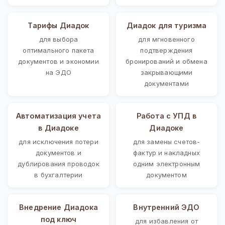
Тарифы Диадок
Диадок для туризма
для выбора
для мгновенного
оптимального пакета
подтверждения
документов и экономии
бронирований и обмена
на ЭДО
закрывающими
документами
Автоматизация учета
Работа с УПД в
в Диадоке
Диадоке
для исключения потери
для замены счетов-
документов и
фактур и накладных
дублирования проводок
одним электронным
в бухгалтерии
документом
Внедрение Диадока
Внутренний ЭДО
под ключ
для избавления от