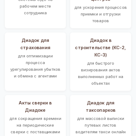
рабочем месте
для ускорения процессов
сотрудника
приемки и отгрузки
товаров
Диадок для
Диадок в
страхования
строительстве (КС-2,
КС-3)
для оптимизации
процесса
для быстрого
урегулирования убытков
визирования актов
и обмена с агентами
выполненных работ на
объектах
Акты сверки в
Диадок для
Диадоке
таксопарков
для сокращения времени
для массовой выписки
на периодические
путевых листов
сверки с поставщиками
водителям такси онлайн