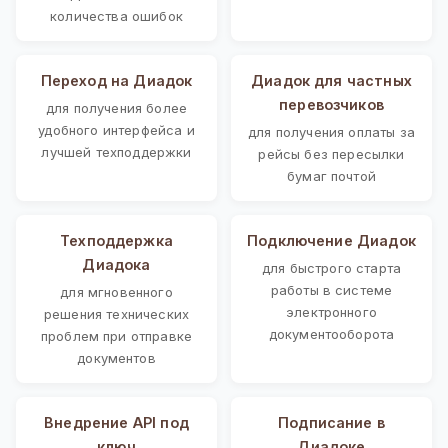
количества ошибок
Переход на Диадок
Диадок для частных
перевозчиков
для получения более
удобного интерфейса и
для получения оплаты за
лучшей техподдержки
рейсы без пересылки
бумаг почтой
Техподдержка
Подключение Диадок
Диадока
для быстрого старта
работы в системе
для мгновенного
электронного
решения технических
документооборота
проблем при отправке
документов
Внедрение API под
Подписание в
ключ
Диадоке