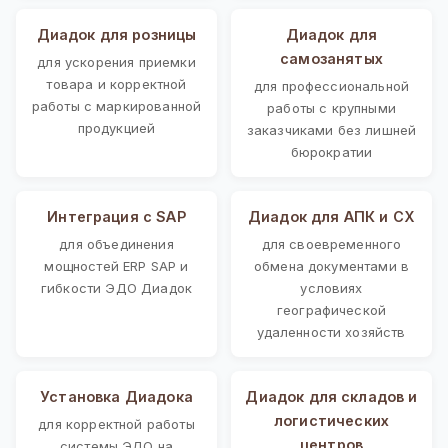
Диадок для розницы
Диадок для
самозанятых
для ускорения приемки
товара и корректной
для профессиональной
работы с маркированной
работы с крупными
продукцией
заказчиками без лишней
бюрократии
Интеграция с SAP
Диадок для АПК и СХ
для объединения
для своевременного
мощностей ERP SAP и
обмена документами в
гибкости ЭДО Диадок
условиях
географической
удаленности хозяйств
Установка Диадока
Диадок для складов и
логистических
для корректной работы
центров
системы ЭДО на