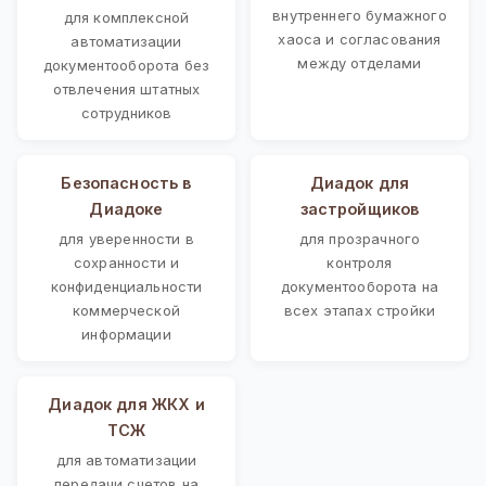
внутреннего бумажного
для комплексной
хаоса и согласования
автоматизации
между отделами
документооборота без
отвлечения штатных
сотрудников
Безопасность в
Диадок для
Диадоке
застройщиков
для уверенности в
для прозрачного
сохранности и
контроля
конфиденциальности
документооборота на
коммерческой
всех этапах стройки
информации
Диадок для ЖКХ и
ТСЖ
для автоматизации
передачи счетов на