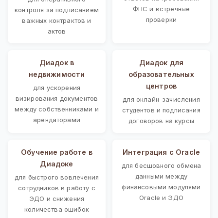
ФНС и встречные
контроля за подписанием
проверки
важных контрактов и
актов
Диадок в
Диадок для
недвижимости
образовательных
центров
для ускорения
визирования документов
для онлайн-зачисления
между собственниками и
студентов и подписания
арендаторами
договоров на курсы
Обучение работе в
Интеграция с Oracle
Диадоке
для бесшовного обмена
данными между
для быстрого вовлечения
финансовыми модулями
сотрудников в работу с
Oracle и ЭДО
ЭДО и снижения
количества ошибок