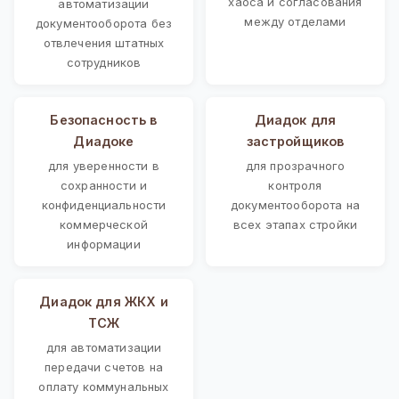
хаоса и согласования
автоматизации
между отделами
документооборота без
отвлечения штатных
сотрудников
Безопасность в
Диадок для
Диадоке
застройщиков
для уверенности в
для прозрачного
сохранности и
контроля
конфиденциальности
документооборота на
коммерческой
всех этапах стройки
информации
Диадок для ЖКХ и
ТСЖ
для автоматизации
передачи счетов на
оплату коммунальных