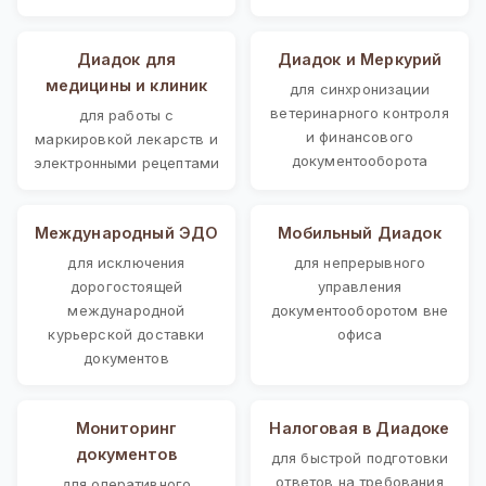
Диадок для
Диадок и Меркурий
медицины и клиник
для синхронизации
ветеринарного контроля
для работы с
и финансового
маркировкой лекарств и
документооборота
электронными рецептами
Международный ЭДО
Мобильный Диадок
для исключения
для непрерывного
дорогостоящей
управления
международной
документооборотом вне
курьерской доставки
офиса
документов
Мониторинг
Налоговая в Диадоке
документов
для быстрой подготовки
ответов на требования
для оперативного