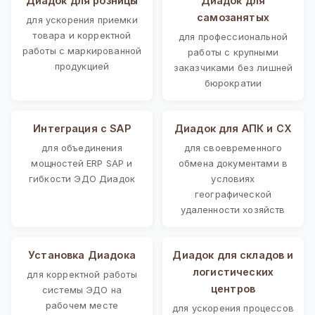
Диадок для розницы
Диадок для
самозанятых
для ускорения приемки
товара и корректной
для профессиональной
работы с маркированной
работы с крупными
продукцией
заказчиками без лишней
бюрократии
Интеграция с SAP
Диадок для АПК и СХ
для объединения
для своевременного
мощностей ERP SAP и
обмена документами в
гибкости ЭДО Диадок
условиях
географической
удаленности хозяйств
Установка Диадока
Диадок для складов и
логистических
для корректной работы
центров
системы ЭДО на
рабочем месте
для ускорения процессов