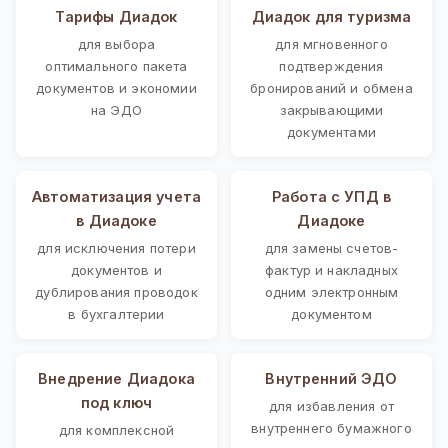
Тарифы Диадок
Диадок для туризма
для выбора
для мгновенного
оптимального пакета
подтверждения
документов и экономии
бронирований и обмена
на ЭДО
закрывающими
документами
Автоматизация учета
Работа с УПД в
в Диадоке
Диадоке
для исключения потери
для замены счетов-
документов и
фактур и накладных
дублирования проводок
одним электронным
в бухгалтерии
документом
Внедрение Диадока
Внутренний ЭДО
под ключ
для избавления от
внутреннего бумажного
для комплексной