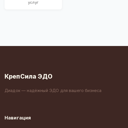
услуг
КрепСила ЭДО
Диадок — надёжный ЭДО для вашего бизнеса
Навигация