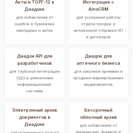
Акты и ТОРГ-12 в
Интеграция с
Диадоке
AmoCRM
для избавления от
для ускорения работы
ошибок в бумажных
отдела продаж и
накладных и актах
мгновенной отправки КП
и договоров
Диадок API для
Диадок для
разработчиков
аптечного бизнеса
для глубокой интеграции
для законной приемки и
ЭДО в уникальные
продажи маркированных
информационные
медикаментов
системы
Электронный архив
Бессрочный
документов в
облачный архив
Диадоке
для избавления от
физических архивов и
для мгновенного поиска