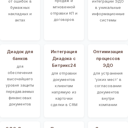
продаж и
от ошибок в
интеграции ЭДО
мгновенной
бумажных
в уникальные
отправки КП и
накладных и
информационные
договоров
актах
системы
Диадок для
Интеграция
Оптимизация
банков
Диадока с
процессов
Битрикс24
ЭДО
для
обеспечения
для отправки
для устранения
высочайшего
документов
'узких мест' в
уровня защиты
клиентам
согласовании
передаваемых
напрямую из
документов
финансовых
карточки
внутри
документов
сделки в CRM
компании