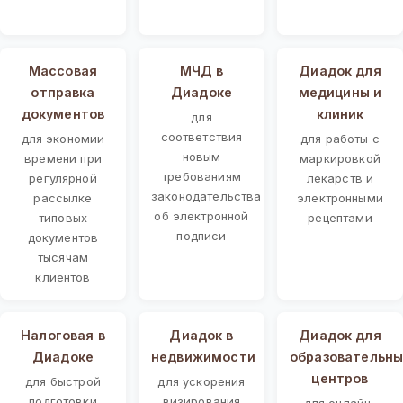
Массовая
МЧД в
Диадок для
отправка
Диадоке
медицины и
документов
клиник
для
соответствия
для экономии
для работы с
новым
времени при
маркировкой
требованиям
регулярной
лекарств и
законодательства
рассылке
электронными
об электронной
типовых
рецептами
подписи
документов
тысячам
клиентов
Налоговая в
Диадок в
Диадок для
Диадоке
недвижимости
образовательны
центров
для быстрой
для ускорения
подготовки
визирования
для онлайн-