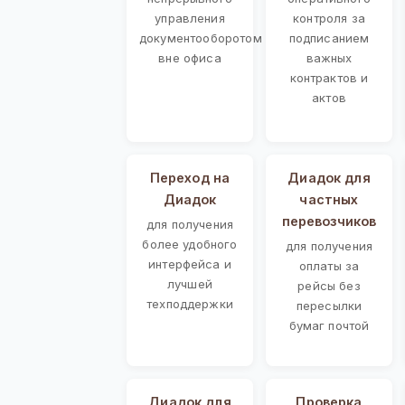
управления
контроля за
документооборотом
подписанием
вне офиса
важных
контрактов и
актов
Переход на
Диадок для
Диадок
частных
перевозчиков
для получения
более удобного
для получения
интерфейса и
оплаты за
лучшей
рейсы без
техподдержки
пересылки
бумаг почтой
Диадок для
Проверка