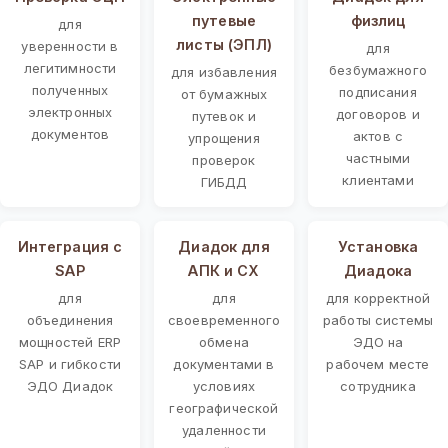
путевые
физлиц
для
листы (ЭПЛ)
уверенности в
для
легитимности
безбумажного
для избавления
полученных
подписания
от бумажных
электронных
договоров и
путевок и
документов
актов с
упрощения
частными
проверок
клиентами
ГИБДД
Интеграция с
Диадок для
Установка
SAP
АПК и СХ
Диадока
для
для
для корректной
объединения
своевременного
работы системы
мощностей ERP
обмена
ЭДО на
SAP и гибкости
документами в
рабочем месте
ЭДО Диадок
условиях
сотрудника
географической
удаленности