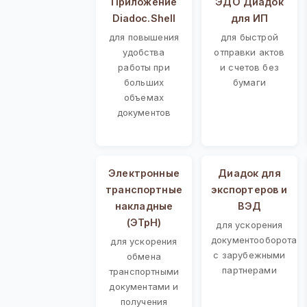
Приложение
ЭДО Диадок
Diadoc.Shell
для ИП
для повышения
для быстрой
удобства
отправки актов
работы при
и счетов без
больших
бумаги
объемах
документов
Электронные
Диадок для
транспортные
экспортеров и
накладные
ВЭД
(ЭТрН)
для ускорения
документооборота
для ускорения
с зарубежными
обмена
партнерами
транспортными
документами и
получения