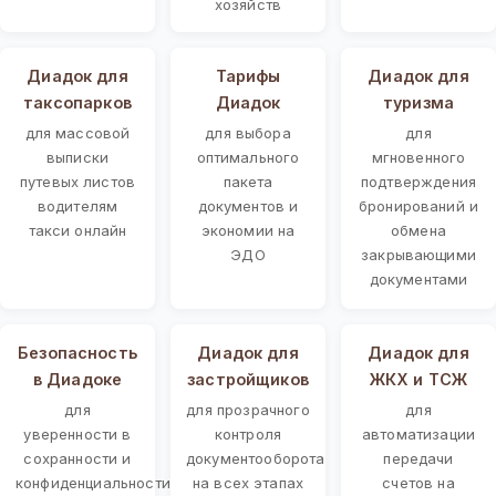
хозяйств
Диадок для
Тарифы
Диадок для
таксопарков
Диадок
туризма
для массовой
для выбора
для
выписки
оптимального
мгновенного
путевых листов
пакета
подтверждения
водителям
документов и
бронирований и
такси онлайн
экономии на
обмена
ЭДО
закрывающими
документами
Безопасность
Диадок для
Диадок для
в Диадоке
застройщиков
ЖКХ и ТСЖ
для
для прозрачного
для
уверенности в
контроля
автоматизации
сохранности и
документооборота
передачи
конфиденциальности
на всех этапах
счетов на