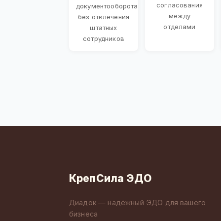
согласования
документооборота
между
без отвлечения
отделами
штатных
сотрудников
КрепСила ЭДО
Диадок — надёжный ЭДО для вашего
бизнеса