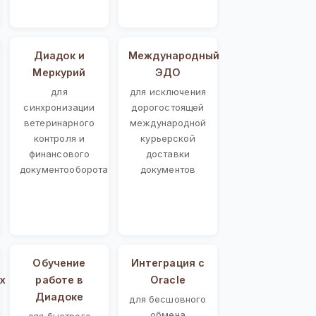
Диадок и
Международный
Меркурий
ЭДО
для
для исключения
синхронизации
дорогостоящей
ветеринарного
международной
контроля и
курьерской
финансового
доставки
документооборота
документов
Обучение
Интеграция с
х
работе в
Oracle
Диадоке
для бесшовного
обмена
для быстрого