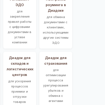
ЭДО
роуминга в
Диадоке
для
закрепления
для обмена
правил работы
документами с
с цифровыми
клиентами,
документами в
использующими
уставе
другие системы
компании
ЭДО
Диадок для
Диадок для
складов и
страхования
логистических
для
центров
оптимизации
процесса
для ускорения
урегулирования
процессов
убытков и
приемки и
обмена с
отгрузки
агентами
товаров