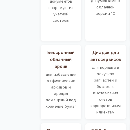
документами в
документов
облачной
напрямую из
версии 1С
учетной
системы
Бессрочный
Диадок для
облачный
автосервисов
архив
для порядка в
закупках
для избавления
запчастей и
от физических
быстрого
архивов и
выставления
аренды
счетов
помещений под
корпоративным
хранение бумаг
клиентам