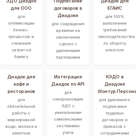
ЭДО Диадок
Подписание
Диадок для
для ООО
договоров в
ЕГАИС
Диадоке
для
для 100%
оптимизации
выполнения
для сокращения
бизнес-
требований
времени на
процессов и
законодательства
заключение
снижения
по обороту
сделок с
затрат на
алкоголя
удаленными
бумагу
партнерами
Диадок для
Интеграция
КЭДО в
кафе и
Диадок по API
Диадоке
ресторанов
(Контур.Персон
для
синхронизации
для
для удаленного
ЭДО с
обязательной
подписания
уникальными
работы с
трудовых
самописными
маркировкой
договоров и
системами
воды, молока и
приказов с
учета
напитков
сотрудниками