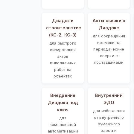
Диадок в
Акты сверки в
строительстве
Диадоке
(КС-2, КС-3)
для сокращения
времени на
для быстрого
периодические
визирования
сверки с
актов
поставщиками
выполненных
работ на
объектах
Внедрение
Внутренний
Диадока под
ЭДО
ключ
для избавления
от внутреннего
для
бумажного
комплексной
хаоса и
автоматизации