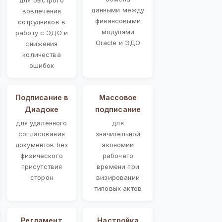
данными между
вовлечения
финансовыми
сотрудников в
модулями
работу с ЭДО и
Oracle и ЭДО
снижения
количества
ошибок
Подписание в
Массовое
Диадоке
подписание
для удаленного
для
согласования
значительной
документов без
экономии
физического
рабочего
присутствия
времени при
сторон
визировании
типовых актов
Регламент
Настройка