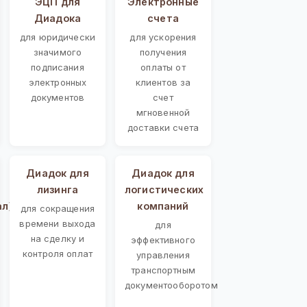
ЭЦП для
Электронные
Диадока
счета
для юридически
для ускорения
значимого
получения
подписания
оплаты от
электронных
клиентов за
документов
счет
мгновенной
доставки счета
Диадок для
Диадок для
лизинга
логистических
ал)
компаний
для сокращения
времени выхода
для
на сделку и
эффективного
контроля оплат
управления
транспортным
документооборотом