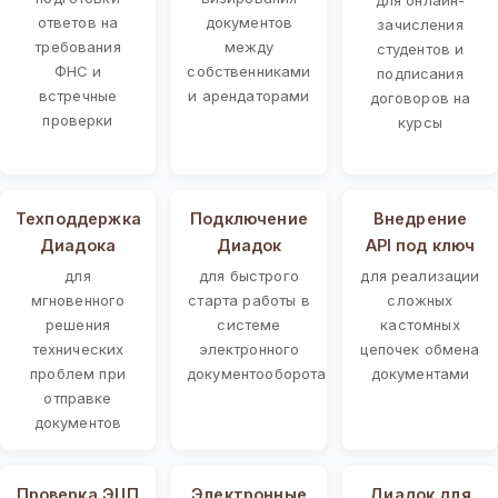
ответов на
документов
зачисления
требования
между
студентов и
ФНС и
собственниками
подписания
встречные
и арендаторами
договоров на
проверки
курсы
Техподдержка
Подключение
Внедрение
Диадока
Диадок
API под ключ
для
для быстрого
для реализации
мгновенного
старта работы в
сложных
решения
системе
кастомных
технических
электронного
цепочек обмена
проблем при
документооборота
документами
отправке
документов
Проверка ЭЦП
Электронные
Диадок для