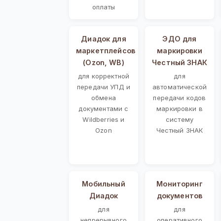
оплаты
Диадок для
ЭДО для
маркетплейсов
маркировки
(Ozon, WB)
Честный ЗНАК
для корректной
для
передачи УПД и
автоматической
обмена
передачи кодов
документами с
маркировки в
Wildberries и
систему
Ozon
Честный ЗНАК
Мобильный
Мониторинг
Диадок
документов
для
для
непрерывного
оперативного