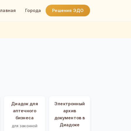
Главная
Города
Решения ЭДО
Диадок для
Электронный
аптечного
архив
бизнеса
документов в
Диадоке
для законной