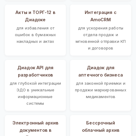
Акты и ТОРГ-12 в
Интеграция с
Диадоке
AmoCRM
для избавления от
для ускорения работы
ошибок в бумажных
отдела продаж и
накладных и актах
мгновенной отправки КП
и договоров
Диадок API для
Диадок для
разработчиков
аптечного бизнеса
для глубокой интеграции
для законной приемки и
ЭДО в уникальные
продажи маркированных
информационные
медикаментов
системы
Электронный архив
Бессрочный
документов в
облачный архив