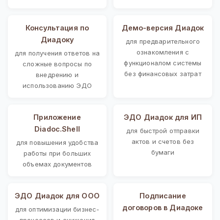
Консультация по
Демо-версия Диадок
Диадоку
для предварительного
ознакомления с
для получения ответов на
функционалом системы
сложные вопросы по
без финансовых затрат
внедрению и
использованию ЭДО
Приложение
ЭДО Диадок для ИП
Diadoc.Shell
для быстрой отправки
актов и счетов без
для повышения удобства
бумаги
работы при больших
объемах документов
ЭДО Диадок для ООО
Подписание
договоров в Диадоке
для оптимизации бизнес-
процессов и снижения