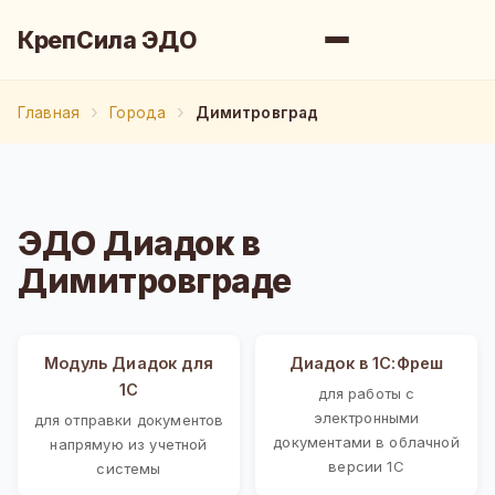
КрепСила ЭДО
Главная
Города
Димитровград
ЭДО Диадок в
Димитровграде
Модуль Диадок для
Диадок в 1С:Фреш
1С
для работы с
электронными
для отправки документов
документами в облачной
напрямую из учетной
версии 1С
системы