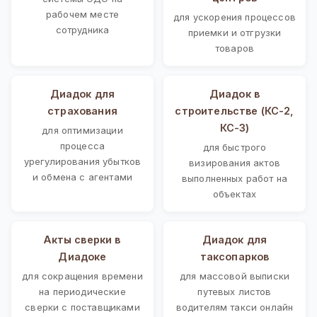
рабочем месте
для ускорения процессов
сотрудника
приемки и отгрузки
товаров
Диадок для
Диадок в
страхования
строительстве (КС-2,
КС-3)
для оптимизации
процесса
для быстрого
урегулирования убытков
визирования актов
и обмена с агентами
выполненных работ на
объектах
Акты сверки в
Диадок для
Диадоке
таксопарков
для сокращения времени
для массовой выписки
на периодические
путевых листов
сверки с поставщиками
водителям такси онлайн