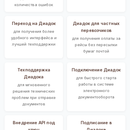
количества ошибок
Переход на Диадок
Диадок для частных
перевозчиков
для получения более
удобного интерфейса и
для получения оплаты за
лучшей техподдержки
рейсы без пересылки
бумаг почтой
Техподдержка
Подключение Диадок
Диадока
для быстрого старта
работы в системе
для мгновенного
электронного
решения технических
документооборота
проблем при отправке
документов
Внедрение API под
Подписание в
ключ
Диадоке