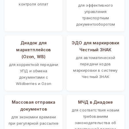
контроля оплат
для эффективного
управления
транспортным
документооборотом
Диадок для
ЭДО для маркировки
маркетплейсов
Честный ЗНАК
(Ozon, WB)
для автоматической
передачи кодов
для корректной передачи
маркировки в систему
УПД и обмена
Честный ЗНАК
документами с
Wildberries и Ozon
Массовая отправка
МЧД в Диадоке
документов
для соответствия новым
требованиям
для экономии времени
законодательства об
при регулярной рассылке
электронной подписи