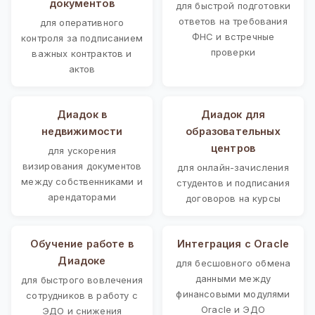
документов
для быстрой подготовки
ответов на требования
для оперативного
ФНС и встречные
контроля за подписанием
проверки
важных контрактов и
актов
Диадок в
Диадок для
недвижимости
образовательных
центров
для ускорения
визирования документов
для онлайн-зачисления
между собственниками и
студентов и подписания
арендаторами
договоров на курсы
Обучение работе в
Интеграция с Oracle
Диадоке
для бесшовного обмена
данными между
для быстрого вовлечения
финансовыми модулями
сотрудников в работу с
Oracle и ЭДО
ЭДО и снижения