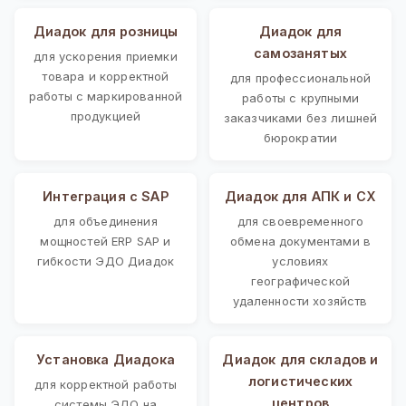
Диадок для розницы
Диадок для
самозанятых
для ускорения приемки
товара и корректной
для профессиональной
работы с маркированной
работы с крупными
продукцией
заказчиками без лишней
бюрократии
Интеграция с SAP
Диадок для АПК и СХ
для объединения
для своевременного
мощностей ERP SAP и
обмена документами в
гибкости ЭДО Диадок
условиях
географической
удаленности хозяйств
Установка Диадока
Диадок для складов и
логистических
для корректной работы
центров
системы ЭДО на