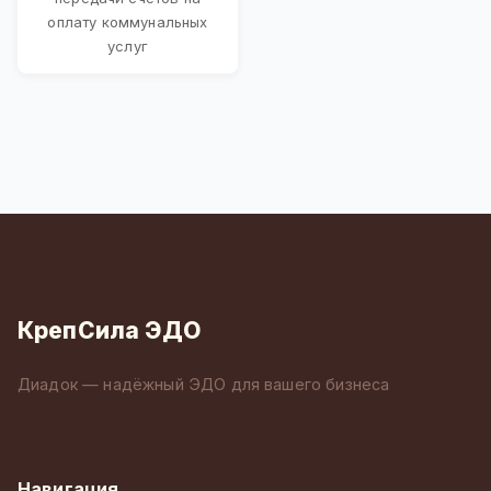
оплату коммунальных
услуг
КрепСила ЭДО
Диадок — надёжный ЭДО для вашего бизнеса
Навигация