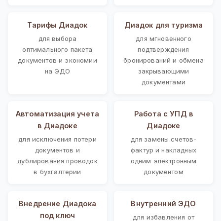
Тарифы Диадок
Диадок для туризма
для выбора
для мгновенного
оптимального пакета
подтверждения
документов и экономии
бронирований и обмена
на ЭДО
закрывающими
документами
Автоматизация учета
Работа с УПД в
в Диадоке
Диадоке
для исключения потери
для замены счетов-
документов и
фактур и накладных
дублирования проводок
одним электронным
в бухгалтерии
документом
Внедрение Диадока
Внутренний ЭДО
под ключ
для избавления от