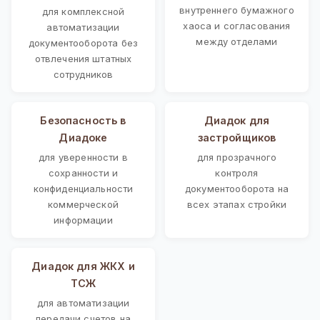
внутреннего бумажного
для комплексной
хаоса и согласования
автоматизации
между отделами
документооборота без
отвлечения штатных
сотрудников
Безопасность в
Диадок для
Диадоке
застройщиков
для уверенности в
для прозрачного
сохранности и
контроля
конфиденциальности
документооборота на
коммерческой
всех этапах стройки
информации
Диадок для ЖКХ и
ТСЖ
для автоматизации
передачи счетов на