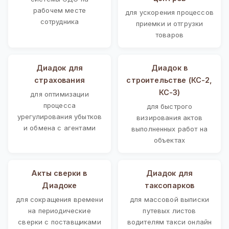
рабочем месте
для ускорения процессов
сотрудника
приемки и отгрузки
товаров
Диадок для
Диадок в
страхования
строительстве (КС-2,
КС-3)
для оптимизации
процесса
для быстрого
урегулирования убытков
визирования актов
и обмена с агентами
выполненных работ на
объектах
Акты сверки в
Диадок для
Диадоке
таксопарков
для сокращения времени
для массовой выписки
на периодические
путевых листов
сверки с поставщиками
водителям такси онлайн