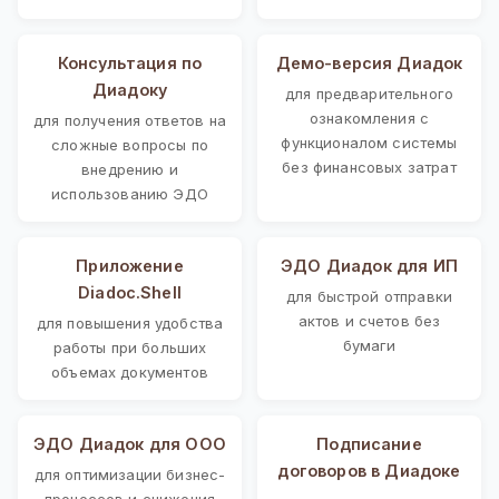
Консультация по
Демо-версия Диадок
Диадоку
для предварительного
ознакомления с
для получения ответов на
функционалом системы
сложные вопросы по
без финансовых затрат
внедрению и
использованию ЭДО
Приложение
ЭДО Диадок для ИП
Diadoc.Shell
для быстрой отправки
актов и счетов без
для повышения удобства
бумаги
работы при больших
объемах документов
ЭДО Диадок для ООО
Подписание
договоров в Диадоке
для оптимизации бизнес-
процессов и снижения