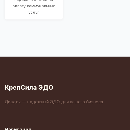
оплату коммунальных
услуг
КрепСила ЭДО
Диадок — надёжный ЭДО для вашего бизнеса
Навигация