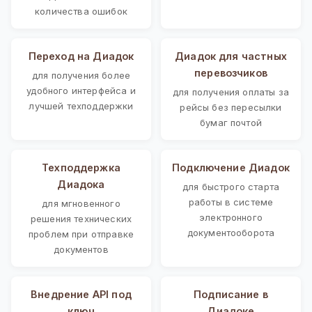
количества ошибок
Переход на Диадок
Диадок для частных
перевозчиков
для получения более
удобного интерфейса и
для получения оплаты за
лучшей техподдержки
рейсы без пересылки
бумаг почтой
Техподдержка
Подключение Диадок
Диадока
для быстрого старта
работы в системе
для мгновенного
электронного
решения технических
документооборота
проблем при отправке
документов
Внедрение API под
Подписание в
ключ
Диадоке