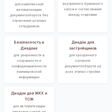
внутреннего бумажного
для комплексной
хаоса и согласования
автоматизации
между отделами
документооборота без
отвлечения штатных
сотрудников
Безопасность в
Диадок для
Диадоке
застройщиков
для уверенности в
для прозрачного
сохранности и
контроля
конфиденциальности
документооборота на
коммерческой
всех этапах стройки
информации
Диадок для ЖКХ и
ТСЖ
для автоматизации
передачи счетов на