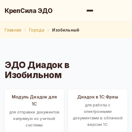
КрепСила ЭДО
Главная
Города
Изобильный
ЭДО Диадок в
Изобильном
Модуль Диадок для
Диадок в 1С:Фреш
1С
для работы с
электронными
для отправки документов
документами в облачной
напрямую из учетной
версии 1С
системы