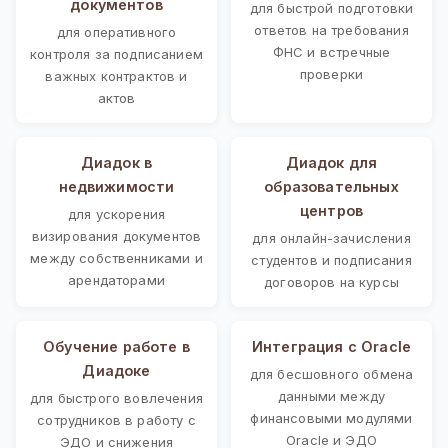
документов
для быстрой подготовки
ответов на требования
для оперативного
ФНС и встречные
контроля за подписанием
проверки
важных контрактов и
актов
Диадок в
Диадок для
недвижимости
образовательных
центров
для ускорения
визирования документов
для онлайн-зачисления
между собственниками и
студентов и подписания
арендаторами
договоров на курсы
Обучение работе в
Интеграция с Oracle
Диадоке
для бесшовного обмена
данными между
для быстрого вовлечения
финансовыми модулями
сотрудников в работу с
Oracle и ЭДО
ЭДО и снижения