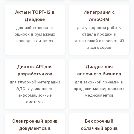
Акты и ТОРГ-12 в
Интеграция с
Диадоке
AmoCRM
для избавления от
для ускорения работы
ошибок в бумажных
отдела продаж и
накладных и актах
мгновенной отправки КП
и договоров
Диадок API для
Диадок для
разработчиков
аптечного бизнеса
для глубокой интеграции
для законной приемки и
ЭДО в уникальные
продажи маркированных
информационные
медикаментов
системы
Электронный архив
Бессрочный
документов в
облачный архив