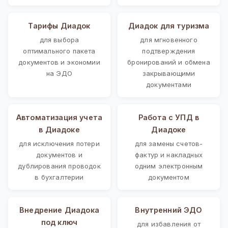
Тарифы Диадок
Диадок для туризма
для выбора
для мгновенного
оптимального пакета
подтверждения
документов и экономии
бронирований и обмена
на ЭДО
закрывающими
документами
Автоматизация учета
Работа с УПД в
в Диадоке
Диадоке
для исключения потери
для замены счетов-
документов и
фактур и накладных
дублирования проводок
одним электронным
в бухгалтерии
документом
Внедрение Диадока
Внутренний ЭДО
под ключ
для избавления от