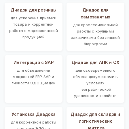
Диадок для розницы
Диадок для
самозанятых
для ускорения приемки
товара и корректной
для профессиональной
работы с маркированной
работы с крупными
продукцией
заказчиками без лишней
бюрократии
Интеграция с SAP
Диадок для АПК и СХ
для объединения
для своевременного
мощностей ERP SAP и
обмена документами в
гибкости ЭДО Диадок
условиях
географической
удаленности хозяйств
Установка Диадока
Диадок для складов и
логистических
для корректной работы
центров
системы ЭДО на