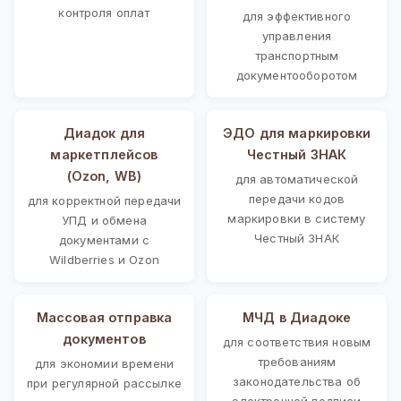
контроля оплат
для эффективного
управления
транспортным
документооборотом
Диадок для
ЭДО для маркировки
маркетплейсов
Честный ЗНАК
(Ozon, WB)
для автоматической
передачи кодов
для корректной передачи
маркировки в систему
УПД и обмена
Честный ЗНАК
документами с
Wildberries и Ozon
Массовая отправка
МЧД в Диадоке
документов
для соответствия новым
требованиям
для экономии времени
законодательства об
при регулярной рассылке
электронной подписи