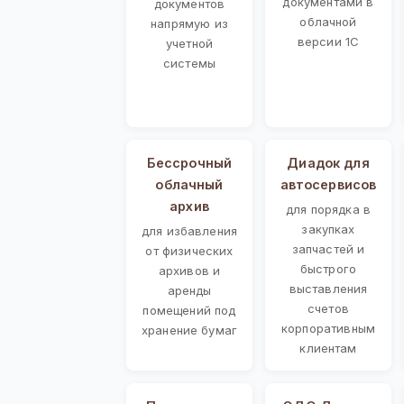
документами в
документов
облачной
напрямую из
версии 1С
учетной
системы
Бессрочный
Диадок для
облачный
автосервисов
архив
для порядка в
закупках
для избавления
запчастей и
от физических
быстрого
архивов и
выставления
аренды
счетов
помещений под
корпоративным
хранение бумаг
клиентам