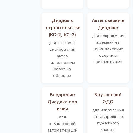
Диадок в
Акты сверки в
строительстве
Диадоке
(КС-2, КС-3)
для сокращения
времени на
для быстрого
периодические
визирования
сверки с
актов
поставщиками
выполненных
работ на
объектах
Внедрение
Внутренний
Диадока под
ЭДО
ключ
для избавления
от внутреннего
для
бумажного
комплексной
хаоса и
автоматизации