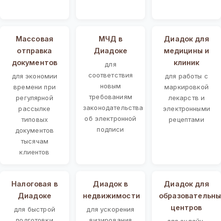
Массовая
МЧД в
Диадок для
отправка
Диадоке
медицины и
документов
клиник
для
соответствия
для экономии
для работы с
новым
времени при
маркировкой
требованиям
регулярной
лекарств и
законодательства
рассылке
электронными
об электронной
типовых
рецептами
подписи
документов
тысячам
клиентов
Налоговая в
Диадок в
Диадок для
Диадоке
недвижимости
образовательны
центров
для быстрой
для ускорения
подготовки
визирования
для онлайн-