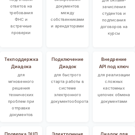
ответов на
документов
зачисления
требования
между
студентов и
ФНС и
собственниками
подписания
встречные
и арендаторами
договоров на
проверки
курсы
Техподдержка
Подключение
Внедрение
Диадока
Диадок
API под ключ
для
для быстрого
для реализации
мгновенного
старта работы в
сложных
решения
системе
кастомных
технических
электронного
цепочек обмена
проблем при
документооборота
документами
отправке
документов
Проверка ЭЦП
Электронные
Диадок для