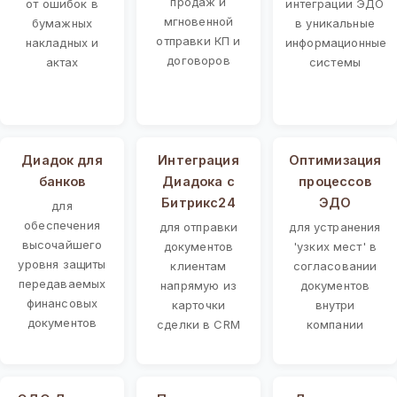
продаж и
от ошибок в
интеграции ЭДО
мгновенной
бумажных
в уникальные
отправки КП и
накладных и
информационные
договоров
актах
системы
Диадок для
Интеграция
Оптимизация
банков
Диадока с
процессов
Битрикс24
ЭДО
для
обеспечения
для отправки
для устранения
высочайшего
документов
'узких мест' в
уровня защиты
клиентам
согласовании
передаваемых
напрямую из
документов
финансовых
карточки
внутри
документов
сделки в CRM
компании