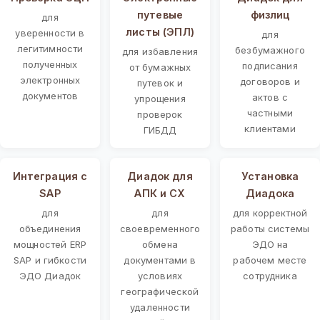
путевые
физлиц
для
листы (ЭПЛ)
уверенности в
для
легитимности
безбумажного
для избавления
полученных
подписания
от бумажных
электронных
договоров и
путевок и
документов
актов с
упрощения
частными
проверок
клиентами
ГИБДД
Интеграция с
Диадок для
Установка
SAP
АПК и СХ
Диадока
для
для
для корректной
объединения
своевременного
работы системы
мощностей ERP
обмена
ЭДО на
SAP и гибкости
документами в
рабочем месте
ЭДО Диадок
условиях
сотрудника
географической
удаленности