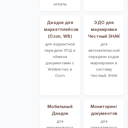
оплаты
Диадок для
ЭДО для
маркетплейсов
маркировки
(Ozon, WB)
Честный ЗНАК
для корректной
для
передачи УПД и
автоматической
обмена
передачи кодов
документами с
маркировки в
Wildberries и
систему
Ozon
Честный ЗНАК
Мобильный
Мониторинг
Диадок
документов
для
для
непрерывного
оперативного