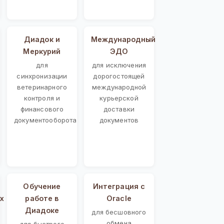
Диадок и
Международный
Меркурий
ЭДО
для
для исключения
синхронизации
дорогостоящей
ветеринарного
международной
контроля и
курьерской
финансового
доставки
документооборота
документов
Обучение
Интеграция с
х
работе в
Oracle
Диадоке
для бесшовного
обмена
для быстрого