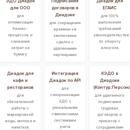
ЭДО Диадок
Подписание
Диадок для
для ООО
договоров в
ЕГАИС
Диадоке
для
для 100%
оптимизации
выполнения
для сокращения
бизнес-
требований
времени на
процессов и
законодательства
заключение
снижения
по обороту
сделок с
затрат на
алкоголя
удаленными
бумагу
партнерами
Диадок для
Интеграция
КЭДО в
кафе и
Диадок по API
Диадоке
ресторанов
(Контур.Персон
для
синхронизации
для
для удаленного
ЭДО с
обязательной
подписания
уникальными
работы с
трудовых
самописными
маркировкой
договоров и
системами
воды, молока и
приказов с
учета
напитков
сотрудниками