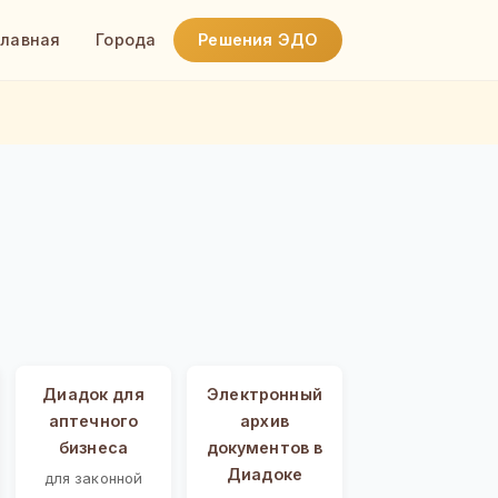
Главная
Города
Решения ЭДО
Диадок для
Электронный
аптечного
архив
бизнеса
документов в
Диадоке
для законной