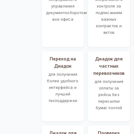
управления
контроля за
документооборотом
подписанием
вне офиса
важных
контрактов и
актов
Переход на
Диадок для
Диадок
частных
перевозчиков
для получения
более удобного
для получения
интерфейса и
оплаты за
лучшей
рейсы без
техподдержки
пересылки
бумаг почтой
Диадок для
Проверка