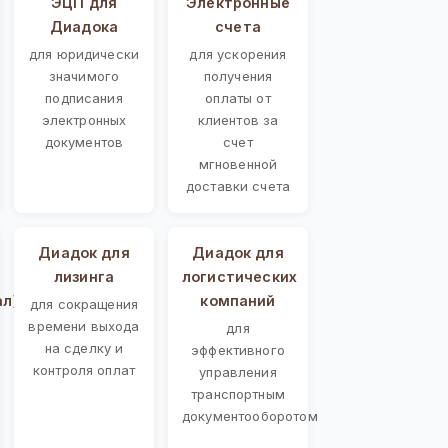
ЭЦП для
Электронные
Диадока
счета
для юридически
для ускорения
значимого
получения
подписания
оплаты от
электронных
клиентов за
документов
счет
мгновенной
доставки счета
Диадок для
Диадок для
лизинга
логистических
ал)
компаний
для сокращения
времени выхода
для
на сделку и
эффективного
контроля оплат
управления
транспортным
документооборотом