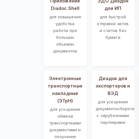
Приложение
ЭДО Диадок
Diadoc.Shell
для ИП
для повышения
для быстрой
удобства
отправки актов
работы при
и счетов без
больших
бумаги
объемах
документов
Электронные
Диадок для
транспортные
экспортеров и
накладные
ВЭД
(ЭТрН)
для ускорения
документооборота
для ускорения
с зарубежными
обмена
партнерами
транспортными
документами и
получения