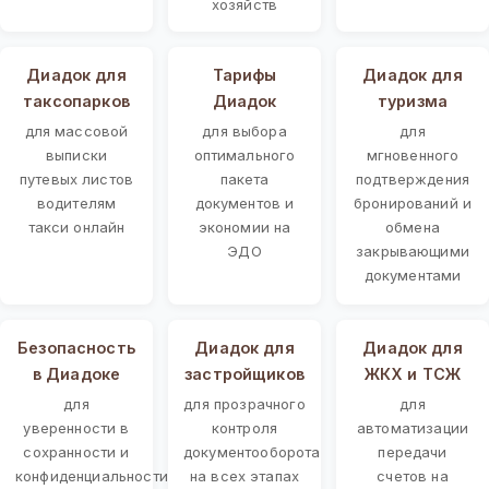
хозяйств
Диадок для
Тарифы
Диадок для
таксопарков
Диадок
туризма
для массовой
для выбора
для
выписки
оптимального
мгновенного
путевых листов
пакета
подтверждения
водителям
документов и
бронирований и
такси онлайн
экономии на
обмена
ЭДО
закрывающими
документами
Безопасность
Диадок для
Диадок для
в Диадоке
застройщиков
ЖКХ и ТСЖ
для
для прозрачного
для
уверенности в
контроля
автоматизации
сохранности и
документооборота
передачи
конфиденциальности
на всех этапах
счетов на