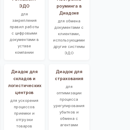
ЭДО
роуминга в
Диадоке
для
закрепления
для обмена
правил работы
документами с
с цифровыми
клиентами,
документами в
использующими
уставе
другие системы
компании
ЭДО
Диадок для
Диадок для
складов и
страхования
логистических
для
центров
оптимизации
процесса
для ускорения
урегулирования
процессов
убытков и
приемки и
обмена с
отгрузки
агентами
товаров