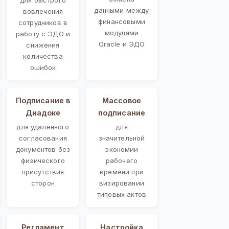
данными между
вовлечения
финансовыми
сотрудников в
модулями
работу с ЭДО и
Oracle и ЭДО
снижения
количества
ошибок
Подписание в
Массовое
Диадоке
подписание
для удаленного
для
согласования
значительной
документов без
экономии
физического
рабочего
присутствия
времени при
сторон
визировании
типовых актов
Регламент
Настройка