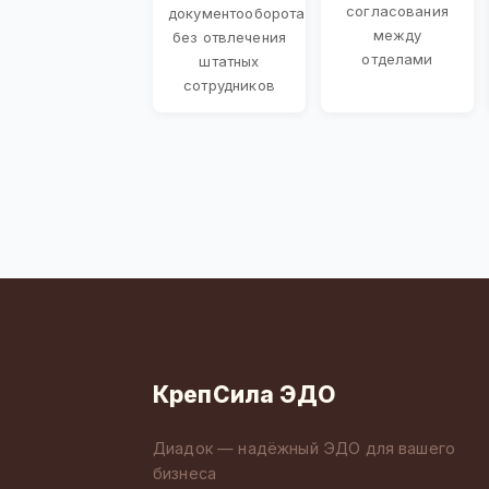
согласования
документооборота
между
без отвлечения
отделами
штатных
сотрудников
КрепСила ЭДО
Диадок — надёжный ЭДО для вашего
бизнеса