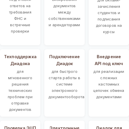
ответов на
документов
зачисления
требования
между
студентов и
ФНС и
собственниками
подписания
встречные
и арендаторами
договоров на
проверки
курсы
Техподдержка
Подключение
Внедрение
Диадока
Диадок
API под ключ
для
для быстрого
для реализации
мгновенного
старта работы в
сложных
решения
системе
кастомных
технических
электронного
цепочек обмена
проблем при
документооборота
документами
отправке
документов
Проверка ЭЦП
Электронные
Диадок для