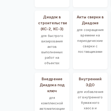
Диадок в
Акты сверки в
строительстве
Диадоке
(КС-2, КС-3)
для сокращения
времени на
для быстрого
периодические
визирования
сверки с
актов
поставщиками
выполненных
работ на
объектах
Внедрение
Внутренний
Диадока под
ЭДО
ключ
для избавления
от внутреннего
для
бумажного
комплексной
хаоса и
автоматизации