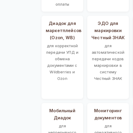
оплаты
Диадок для
ЭДО для
маркетплейсов
маркировки
(Ozon, WB)
Честный ЗНАК
для корректной
для
передачи УПД и
автоматической
обмена
передачи кодов
документами с
маркировки в
Wildberries и
систему
Ozon
Честный ЗНАК
Мобильный
Мониторинг
Диадок
документов
для
для
непрерывного
оперативного