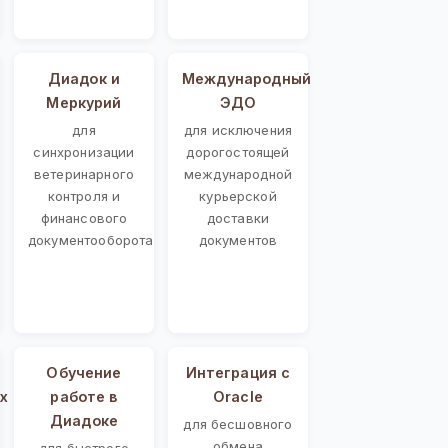
Диадок и
Международный
Меркурий
ЭДО
для
для исключения
синхронизации
дорогостоящей
ветеринарного
международной
контроля и
курьерской
финансового
доставки
документооборота
документов
Обучение
Интеграция с
х
работе в
Oracle
Диадоке
для бесшовного
обмена
для быстрого