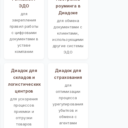
ЭДО
роуминга в
Диадоке
для
закрепления
для обмена
правил работы
документами с
с цифровыми
клиентами,
документами в
использующими
уставе
другие системы
компании
ЭДО
Диадок для
Диадок для
складов и
страхования
логистических
для
центров
оптимизации
процесса
для ускорения
урегулирования
процессов
убытков и
приемки и
обмена с
отгрузки
агентами
товаров