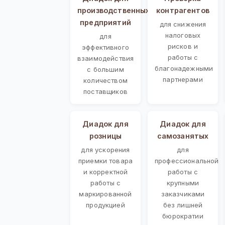
производственных
контрагентов
предприятий
для снижения
налоговых
для
рисков и
эффективного
работы с
взаимодействия
благонадежными
с большим
партнерами
количеством
поставщиков
Диадок для
Диадок для
розницы
самозанятых
для ускорения
для
приемки товара
профессиональной
и корректной
работы с
работы с
крупными
маркированной
заказчиками
продукцией
без лишней
бюрократии