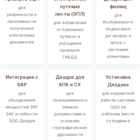
путевые
физлиц
для
листы (ЭПЛ)
уверенности в
для
легитимности
безбумажного
для избавления
полученных
подписания
от бумажных
электронных
договоров и
путевок и
документов
актов с
упрощения
частными
проверок
клиентами
ГИБДД
Интеграция с
Диадок для
Установка
SAP
АПК и СХ
Диадока
для
для
для корректной
объединения
своевременного
работы системы
мощностей ERP
обмена
ЭДО на
SAP и гибкости
документами в
рабочем месте
ЭДО Диадок
условиях
сотрудника
географической
удаленности