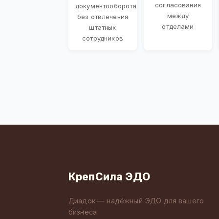
согласования
документооборота
между
без отвлечения
отделами
штатных
сотрудников
КрепСила ЭДО
Диадок — надёжный ЭДО для вашего
бизнеса