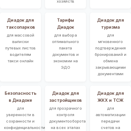
хозяйств
Диадок для
Тарифы
Диадок для
таксопарков
Диадок
туризма
для массовой
для выбора
для
выписки
оптимального
мгновенного
путевых листов
пакета
подтверждения
водителям
документов и
бронирований и
такси онлайн
экономии на
обмена
ЭДО
закрывающими
документами
Безопасность
Диадок для
Диадок для
в Диадоке
застройщиков
ЖКХ и ТСЖ
для
для прозрачного
для
уверенности в
контроля
автоматизации
сохранности и
документооборота
передачи
конфиденциальности
на всех этапах
счетов на