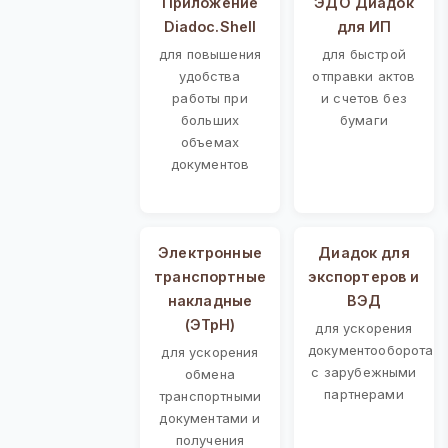
Приложение
ЭДО Диадок
Diadoc.Shell
для ИП
для повышения
для быстрой
удобства
отправки актов
работы при
и счетов без
больших
бумаги
объемах
документов
Электронные
Диадок для
транспортные
экспортеров и
накладные
ВЭД
(ЭТрН)
для ускорения
документооборота
для ускорения
с зарубежными
обмена
партнерами
транспортными
документами и
получения