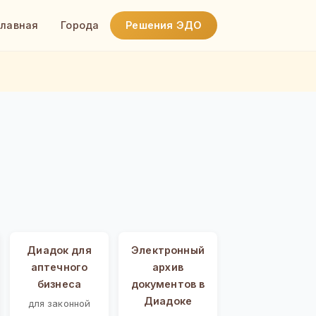
Главная
Города
Решения ЭДО
Диадок для
Электронный
аптечного
архив
бизнеса
документов в
Диадоке
для законной