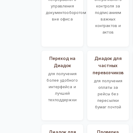
управления
контроля за
документооборотом
подписанием
вне офиса
важных
контрактов и
актов
Переход на
Диадок для
Диадок
частных
перевозчиков
для получения
более удобного
для получения
интерфейса и
оплаты за
лучшей
рейсы без
техподдержки
пересылки
бумаг почтой
Диадок для
Проверка