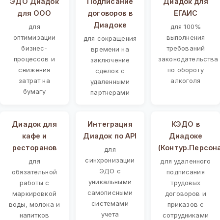
ЭДО Диадок
Подписание
Диадок для
для ООО
договоров в
ЕГАИС
Диадоке
для
для 100%
оптимизации
выполнения
для сокращения
бизнес-
требований
времени на
процессов и
законодательства
заключение
снижения
по обороту
сделок с
затрат на
алкоголя
удаленными
бумагу
партнерами
Диадок для
Интеграция
КЭДО в
кафе и
Диадок по API
Диадоке
ресторанов
(Контур.Персон
для
синхронизации
для
для удаленного
ЭДО с
обязательной
подписания
уникальными
работы с
трудовых
самописными
маркировкой
договоров и
системами
воды, молока и
приказов с
учета
напитков
сотрудниками