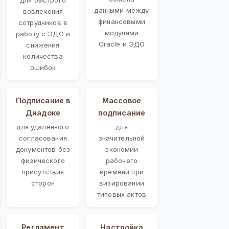
данными между
вовлечения
финансовыми
сотрудников в
модулями
работу с ЭДО и
Oracle и ЭДО
снижения
количества
ошибок
Подписание в
Массовое
Диадоке
подписание
для удаленного
для
согласования
значительной
документов без
экономии
физического
рабочего
присутствия
времени при
сторон
визировании
типовых актов
Регламент
Настройка