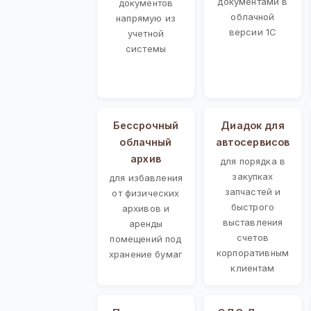
документами в
документов
облачной
напрямую из
версии 1С
учетной
системы
Бессрочный
Диадок для
облачный
автосервисов
архив
для порядка в
закупках
для избавления
запчастей и
от физических
быстрого
архивов и
выставления
аренды
счетов
помещений под
корпоративным
хранение бумаг
клиентам