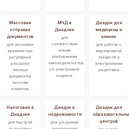
Массовая
МЧД в
Диадок для
отправка
Диадоке
медицины и
документов
клиник
для
соответствия
для экономии
для работы с
новым
времени при
маркировкой
требованиям
регулярной
лекарств и
законодательства
рассылке
электронными
об электронной
типовых
рецептами
подписи
документов
тысячам
клиентов
Налоговая в
Диадок в
Диадок для
Диадоке
недвижимости
образовательны
центров
для быстрой
для ускорения
подготовки
визирования
для онлайн-