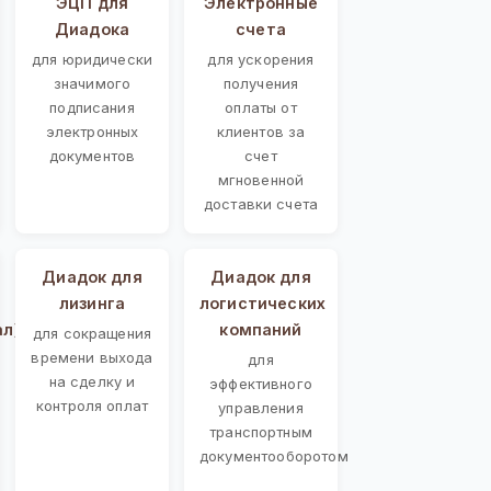
ЭЦП для
Электронные
Диадока
счета
для юридически
для ускорения
значимого
получения
подписания
оплаты от
электронных
клиентов за
документов
счет
мгновенной
доставки счета
Диадок для
Диадок для
лизинга
логистических
ал)
компаний
для сокращения
времени выхода
для
на сделку и
эффективного
контроля оплат
управления
транспортным
документооборотом