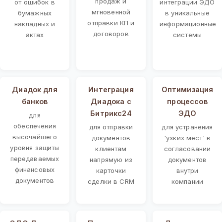
продаж и
от ошибок в
интеграции ЭДО
мгновенной
бумажных
в уникальные
отправки КП и
накладных и
информационные
договоров
актах
системы
Диадок для
Интеграция
Оптимизация
банков
Диадока с
процессов
Битрикс24
ЭДО
для
обеспечения
для отправки
для устранения
высочайшего
документов
'узких мест' в
уровня защиты
клиентам
согласовании
передаваемых
напрямую из
документов
финансовых
карточки
внутри
документов
сделки в CRM
компании