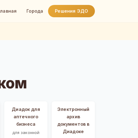
Главная
Города
Решения ЭДО
ком
Диадок для
Электронный
аптечного
архив
бизнеса
документов в
Диадоке
для законной