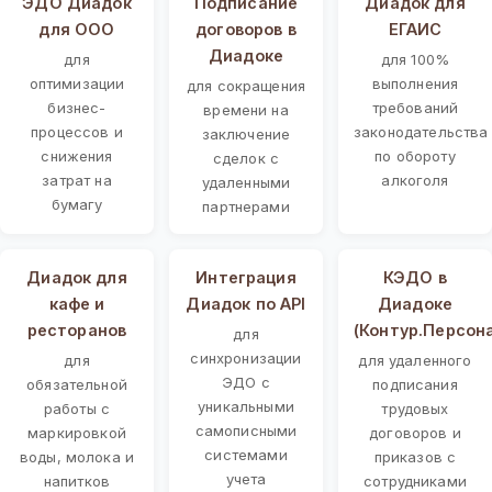
ЭДО Диадок
Подписание
Диадок для
для ООО
договоров в
ЕГАИС
Диадоке
для
для 100%
оптимизации
выполнения
для сокращения
бизнес-
требований
времени на
процессов и
законодательства
заключение
снижения
по обороту
сделок с
затрат на
алкоголя
удаленными
бумагу
партнерами
Диадок для
Интеграция
КЭДО в
кафе и
Диадок по API
Диадоке
ресторанов
(Контур.Персон
для
синхронизации
для
для удаленного
ЭДО с
обязательной
подписания
уникальными
работы с
трудовых
самописными
маркировкой
договоров и
системами
воды, молока и
приказов с
учета
напитков
сотрудниками