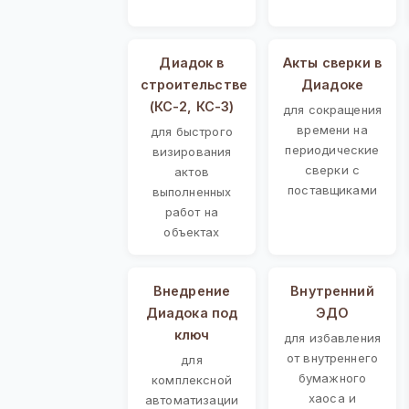
Диадок в
Акты сверки в
строительстве
Диадоке
(КС-2, КС-3)
для сокращения
времени на
для быстрого
периодические
визирования
сверки с
актов
поставщиками
выполненных
работ на
объектах
Внедрение
Внутренний
Диадока под
ЭДО
ключ
для избавления
от внутреннего
для
бумажного
комплексной
хаоса и
автоматизации