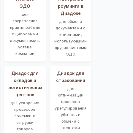
ЭДО
роуминга в
Диадоке
для
закрепления
для обмена
правил работы
документами с
с цифровыми
клиентами,
документами в
использующими
уставе
другие системы
компании
ЭДО
Диадок для
Диадок для
складов и
страхования
логистических
для
центров
оптимизации
процесса
для ускорения
урегулирования
процессов
убытков и
приемки и
обмена с
отгрузки
агентами
товаров