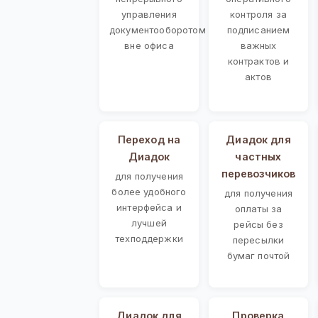
управления
контроля за
документооборотом
подписанием
вне офиса
важных
контрактов и
актов
Переход на
Диадок для
Диадок
частных
перевозчиков
для получения
более удобного
для получения
интерфейса и
оплаты за
лучшей
рейсы без
техподдержки
пересылки
бумаг почтой
Диадок для
Проверка