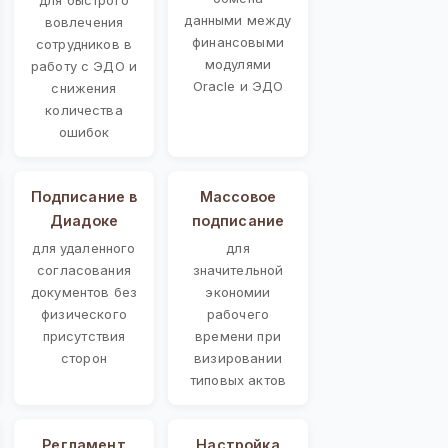
данными между
вовлечения
финансовыми
сотрудников в
модулями
работу с ЭДО и
Oracle и ЭДО
снижения
количества
ошибок
Подписание в
Массовое
Диадоке
подписание
для удаленного
для
согласования
значительной
документов без
экономии
физического
рабочего
присутствия
времени при
сторон
визировании
типовых актов
Регламент
Настройка