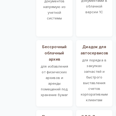
документами в
документов
облачной
напрямую из
версии 1С
учетной
системы
Бессрочный
Диадок для
облачный
автосервисов
архив
для порядка в
закупках
для избавления
запчастей и
от физических
быстрого
архивов и
выставления
аренды
счетов
помещений под
корпоративным
хранение бумаг
клиентам