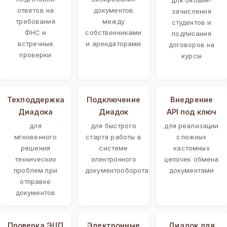
ответов на
документов
зачисления
требования
между
студентов и
ФНС и
собственниками
подписания
встречные
и арендаторами
договоров на
проверки
курсы
Техподдержка
Подключение
Внедрение
Диадока
Диадок
API под ключ
для
для быстрого
для реализации
мгновенного
старта работы в
сложных
решения
системе
кастомных
технических
электронного
цепочек обмена
проблем при
документооборота
документами
отправке
документов
Проверка ЭЦП
Электронные
Диадок для