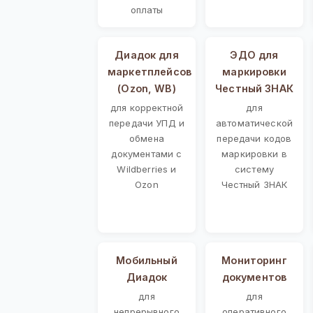
оплаты
Диадок для
ЭДО для
маркетплейсов
маркировки
(Ozon, WB)
Честный ЗНАК
для корректной
для
передачи УПД и
автоматической
обмена
передачи кодов
документами с
маркировки в
Wildberries и
систему
Ozon
Честный ЗНАК
Мобильный
Мониторинг
Диадок
документов
для
для
непрерывного
оперативного