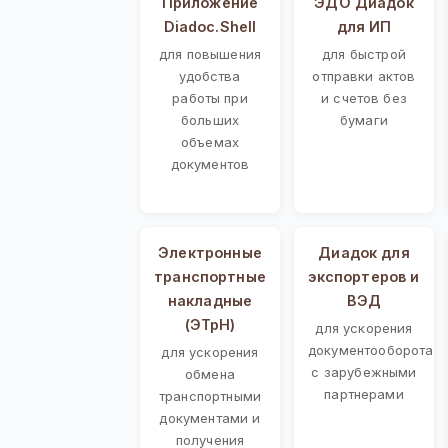
Приложение
ЭДО Диадок
Diadoc.Shell
для ИП
для повышения
для быстрой
удобства
отправки актов
работы при
и счетов без
больших
бумаги
объемах
документов
Электронные
Диадок для
транспортные
экспортеров и
накладные
ВЭД
(ЭТрН)
для ускорения
документооборота
для ускорения
с зарубежными
обмена
партнерами
транспортными
документами и
получения