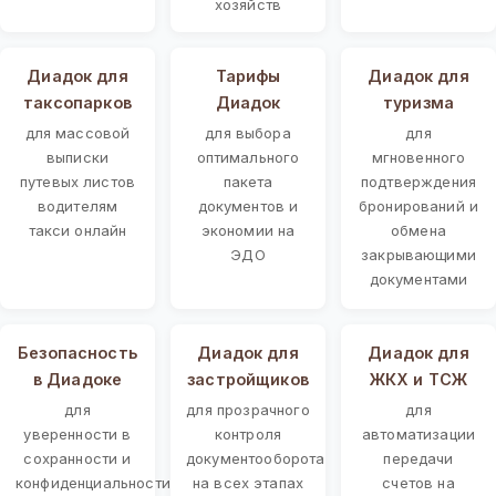
хозяйств
Диадок для
Тарифы
Диадок для
таксопарков
Диадок
туризма
для массовой
для выбора
для
выписки
оптимального
мгновенного
путевых листов
пакета
подтверждения
водителям
документов и
бронирований и
такси онлайн
экономии на
обмена
ЭДО
закрывающими
документами
Безопасность
Диадок для
Диадок для
в Диадоке
застройщиков
ЖКХ и ТСЖ
для
для прозрачного
для
уверенности в
контроля
автоматизации
сохранности и
документооборота
передачи
конфиденциальности
на всех этапах
счетов на