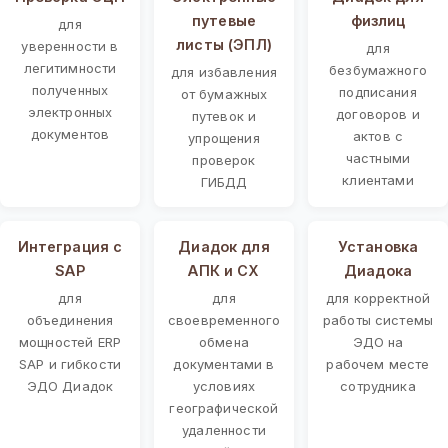
путевые
физлиц
для
листы (ЭПЛ)
уверенности в
для
легитимности
безбумажного
для избавления
полученных
подписания
от бумажных
электронных
договоров и
путевок и
документов
актов с
упрощения
частными
проверок
клиентами
ГИБДД
Интеграция с
Диадок для
Установка
SAP
АПК и СХ
Диадока
для
для
для корректной
объединения
своевременного
работы системы
мощностей ERP
обмена
ЭДО на
SAP и гибкости
документами в
рабочем месте
ЭДО Диадок
условиях
сотрудника
географической
удаленности