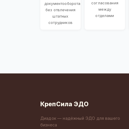
согласования
документооборота
между
без отвлечения
отделами
штатных
сотрудников
КрепСила ЭДО
Диадок — надёжный ЭДО для вашего
бизнеса