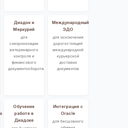
Диадок и
Международный
Меркурий
ЭДО
для
для исключения
синхронизации
дорогостоящей
ветеринарного
международной
контроля и
курьерской
финансового
доставки
документооборота
документов
Обучение
Интеграция с
х
работе в
Oracle
Диадоке
для бесшовного
обмена
для быстрого