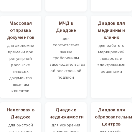
Массовая
МЧД в
Диадок для
отправка
Диадоке
медицины и
документов
клиник
для
соответствия
для экономии
для работы с
новым
времени при
маркировкой
требованиям
регулярной
лекарств и
законодательства
рассылке
электронными
об электронной
типовых
рецептами
подписи
документов
тысячам
клиентов
Налоговая в
Диадок в
Диадок для
Диадоке
недвижимости
образовательны
центров
для быстрой
для ускорения
подготовки
визирования
для онлайн-