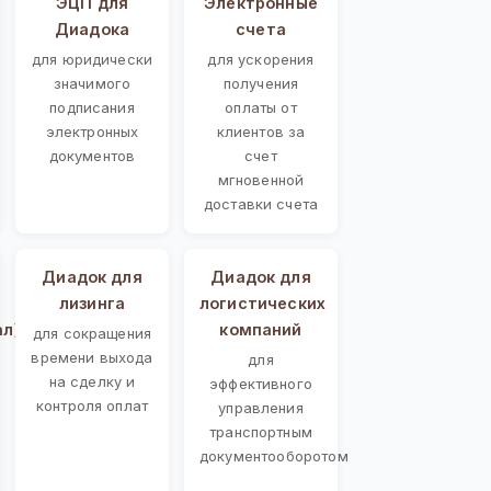
ЭЦП для
Электронные
Диадока
счета
для юридически
для ускорения
значимого
получения
подписания
оплаты от
электронных
клиентов за
документов
счет
мгновенной
доставки счета
Диадок для
Диадок для
лизинга
логистических
ал)
компаний
для сокращения
времени выхода
для
на сделку и
эффективного
контроля оплат
управления
транспортным
документооборотом