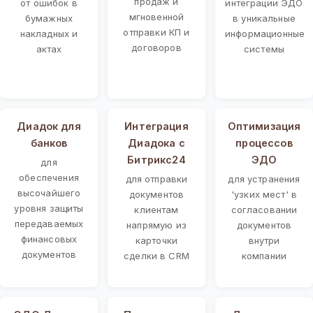
продаж и
от ошибок в
интеграции ЭДО
мгновенной
бумажных
в уникальные
отправки КП и
накладных и
информационные
договоров
актах
системы
Диадок для
Интеграция
Оптимизация
банков
Диадока с
процессов
Битрикс24
ЭДО
для
обеспечения
для отправки
для устранения
высочайшего
документов
'узких мест' в
уровня защиты
клиентам
согласовании
передаваемых
напрямую из
документов
финансовых
карточки
внутри
документов
сделки в CRM
компании