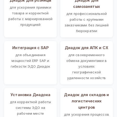
Диадок для розницы
Диадок для
самозанятых
для ускорения приемки
товара и корректной
для профессиональной
работы с маркированной
работы с крупными
продукцией
заказчиками без лишней
бюрократии
Интеграция с SAP
Диадок для АПК и СХ
для объединения
для своевременного
мощностей ERP SAP и
обмена документами в
гибкости ЭДО Диадок
условиях
географической
удаленности хозяйств
Установка Диадока
Диадок для складов и
логистических
для корректной работы
центров
системы ЭДО на
рабочем месте
для ускорения процессов