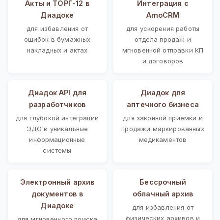
Акты и ТОРГ-12 в
Интеграция с
Диадоке
AmoCRM
для избавления от
для ускорения работы
ошибок в бумажных
отдела продаж и
накладных и актах
мгновенной отправки КП
и договоров
Диадок API для
Диадок для
разработчиков
аптечного бизнеса
для глубокой интеграции
для законной приемки и
ЭДО в уникальные
продажи маркированных
информационные
медикаментов
системы
Электронный архив
Бессрочный
документов в
облачный архив
Диадоке
для избавления от
физических архивов и
для мгновенного поиска