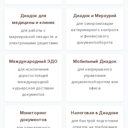
Диадок для
Диадок и Меркурий
медицины и клиник
для синхронизации
ветеринарного контроля
для работы с
и финансового
маркировкой лекарств и
документооборота
электронными рецептами
Международный ЭДО
Мобильный Диадок
для исключения
для непрерывного
дорогостоящей
управления
международной
документооборотом вне
курьерской доставки
офиса
документов
Мониторинг
Налоговая в Диадоке
документов
для быстрой подготовки
ответов на требования
для оперативного