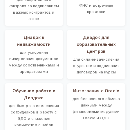
ФНС и встречные
контроля за подписанием
проверки
важных контрактов и
актов
Диадок в
Диадок для
недвижимости
образовательных
центров
для ускорения
визирования документов
для онлайн-зачисления
между собственниками и
студентов и подписания
арендаторами
договоров на курсы
Обучение работе в
Интеграция с Oracle
Диадоке
для бесшовного обмена
данными между
для быстрого вовлечения
финансовыми модулями
сотрудников в работу с
Oracle и ЭДО
ЭДО и снижения
количества ошибок