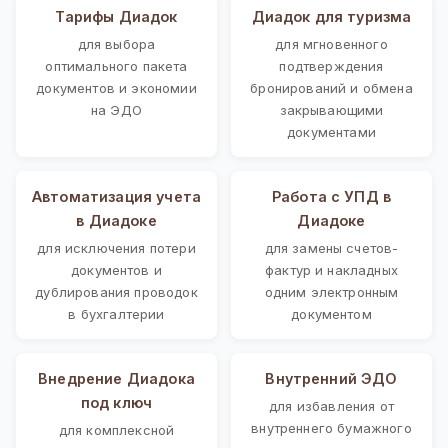
Тарифы Диадок
Диадок для туризма
для выбора
для мгновенного
оптимального пакета
подтверждения
документов и экономии
бронирований и обмена
на ЭДО
закрывающими
документами
Автоматизация учета
Работа с УПД в
в Диадоке
Диадоке
для исключения потери
для замены счетов-
документов и
фактур и накладных
дублирования проводок
одним электронным
в бухгалтерии
документом
Внедрение Диадока
Внутренний ЭДО
под ключ
для избавления от
внутреннего бумажного
для комплексной