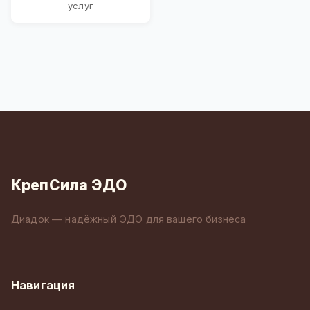
услуг
КрепСила ЭДО
Диадок — надёжный ЭДО для вашего бизнеса
Навигация