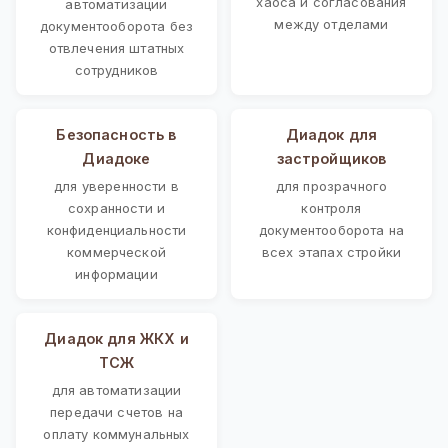
хаоса и согласования
автоматизации
между отделами
документооборота без
отвлечения штатных
сотрудников
Безопасность в
Диадок для
Диадоке
застройщиков
для уверенности в
для прозрачного
сохранности и
контроля
конфиденциальности
документооборота на
коммерческой
всех этапах стройки
информации
Диадок для ЖКХ и
ТСЖ
для автоматизации
передачи счетов на
оплату коммунальных