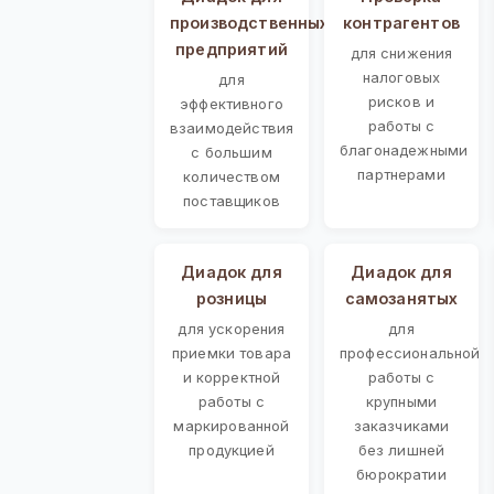
производственных
контрагентов
предприятий
для снижения
налоговых
для
рисков и
эффективного
работы с
взаимодействия
благонадежными
с большим
партнерами
количеством
поставщиков
Диадок для
Диадок для
розницы
самозанятых
для ускорения
для
приемки товара
профессиональной
и корректной
работы с
работы с
крупными
маркированной
заказчиками
продукцией
без лишней
бюрократии