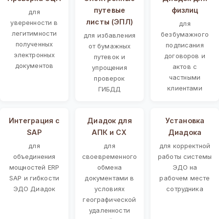
путевые
физлиц
для
листы (ЭПЛ)
уверенности в
для
легитимности
безбумажного
для избавления
полученных
подписания
от бумажных
электронных
договоров и
путевок и
документов
актов с
упрощения
частными
проверок
клиентами
ГИБДД
Интеграция с
Диадок для
Установка
SAP
АПК и СХ
Диадока
для
для
для корректной
объединения
своевременного
работы системы
мощностей ERP
обмена
ЭДО на
SAP и гибкости
документами в
рабочем месте
ЭДО Диадок
условиях
сотрудника
географической
удаленности