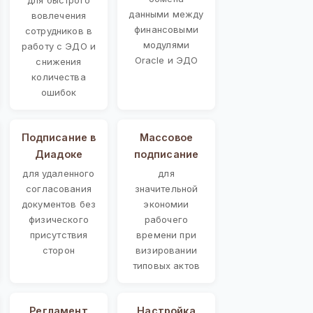
данными между
вовлечения
финансовыми
сотрудников в
модулями
работу с ЭДО и
Oracle и ЭДО
снижения
количества
ошибок
Подписание в
Массовое
Диадоке
подписание
для удаленного
для
согласования
значительной
документов без
экономии
физического
рабочего
присутствия
времени при
сторон
визировании
типовых актов
Регламент
Настройка