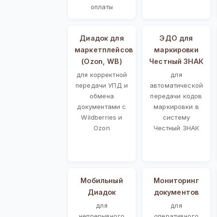
оплаты
Диадок для
ЭДО для
маркетплейсов
маркировки
(Ozon, WB)
Честный ЗНАК
для корректной
для
передачи УПД и
автоматической
обмена
передачи кодов
документами с
маркировки в
Wildberries и
систему
Ozon
Честный ЗНАК
Мобильный
Мониторинг
Диадок
документов
для
для
непрерывного
оперативного