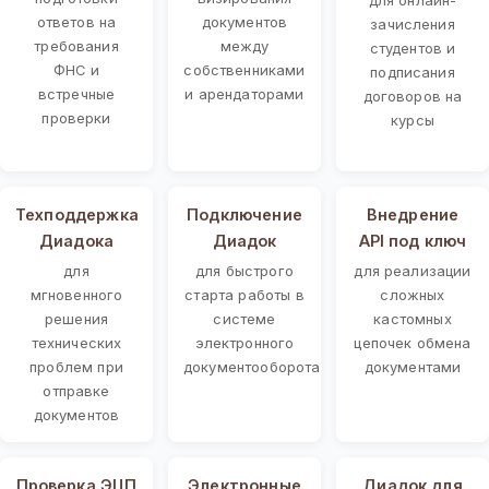
ответов на
документов
зачисления
требования
между
студентов и
ФНС и
собственниками
подписания
встречные
и арендаторами
договоров на
проверки
курсы
Техподдержка
Подключение
Внедрение
Диадока
Диадок
API под ключ
для
для быстрого
для реализации
мгновенного
старта работы в
сложных
решения
системе
кастомных
технических
электронного
цепочек обмена
проблем при
документооборота
документами
отправке
документов
Проверка ЭЦП
Электронные
Диадок для