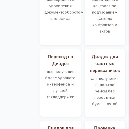
управления
контроля за
документооборотом
подписанием
вне офиса
важных
контрактов и
актов
Переход на
Диадок для
Диадок
частных
перевозчиков
для получения
более удобного
для получения
интерфейса и
оплаты за
лучшей
рейсы без
техподдержки
пересылки
бумаг почтой
Диадок для
Проверка