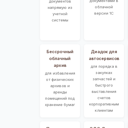
документами в
документов
облачной
напрямую из
версии 1С
учетной
системы
Бессрочный
Диадок для
облачный
автосервисов
архив
для порядка в
закупках
для избавления
запчастей и
от физических
быстрого
архивов и
выставления
аренды
счетов
помещений под
корпоративным
хранение бумаг
клиентам