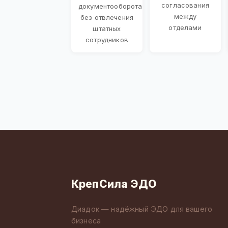
согласования
документооборота
между
без отвлечения
отделами
штатных
сотрудников
КрепСила ЭДО
Диадок — надёжный ЭДО для вашего
бизнеса