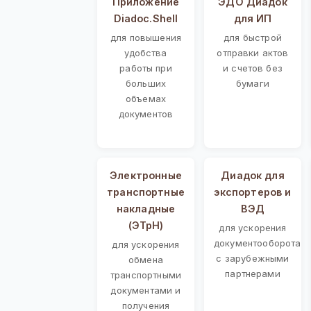
Приложение
ЭДО Диадок
Diadoc.Shell
для ИП
для повышения
для быстрой
удобства
отправки актов
работы при
и счетов без
больших
бумаги
объемах
документов
Электронные
Диадок для
транспортные
экспортеров и
накладные
ВЭД
(ЭТрН)
для ускорения
документооборота
для ускорения
с зарубежными
обмена
партнерами
транспортными
документами и
получения