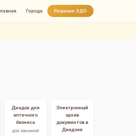
Главная
Города
Решения ЭДО
Диадок для
Электронный
аптечного
архив
бизнеса
документов в
Диадоке
для законной