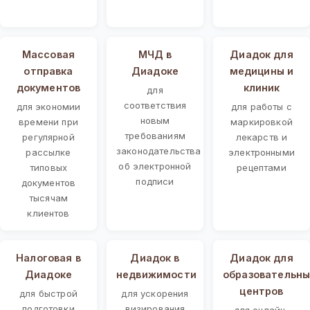
Массовая
МЧД в
Диадок для
отправка
Диадоке
медицины и
документов
клиник
для
соответствия
для экономии
для работы с
новым
времени при
маркировкой
требованиям
регулярной
лекарств и
законодательства
рассылке
электронными
об электронной
типовых
рецептами
подписи
документов
тысячам
клиентов
Налоговая в
Диадок в
Диадок для
Диадоке
недвижимости
образовательны
центров
для быстрой
для ускорения
подготовки
визирования
для онлайн-