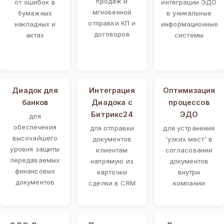
продаж и
от ошибок в
интеграции ЭДО
мгновенной
бумажных
в уникальные
отправки КП и
накладных и
информационные
договоров
актах
системы
Диадок для
Интеграция
Оптимизация
банков
Диадока с
процессов
Битрикс24
ЭДО
для
обеспечения
для отправки
для устранения
высочайшего
документов
'узких мест' в
уровня защиты
клиентам
согласовании
передаваемых
напрямую из
документов
финансовых
карточки
внутри
документов
сделки в CRM
компании