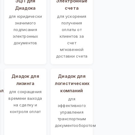
ЭЦП для
Электронные
Диадока
счета
для юридически
для ускорения
значимого
получения
подписания
оплаты от
электронных
клиентов за
документов
счет
мгновенной
доставки счета
Диадок для
Диадок для
лизинга
логистических
ал)
компаний
для сокращения
времени выхода
для
на сделку и
эффективного
контроля оплат
управления
транспортным
документооборотом