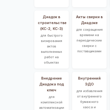
Диадок в
Акты сверки в
строительстве
Диадоке
(КС-2, КС-3)
для сокращения
времени на
для быстрого
периодические
визирования
сверки с
актов
поставщиками
выполненных
работ на
объектах
Внедрение
Внутренний
Диадока под
ЭДО
ключ
для избавления
от внутреннего
для
бумажного
комплексной
хаоса и
автоматизации