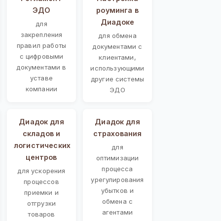
ЭДО
роуминга в
Диадоке
для
закрепления
для обмена
правил работы
документами с
с цифровыми
клиентами,
документами в
использующими
уставе
другие системы
компании
ЭДО
Диадок для
Диадок для
складов и
страхования
логистических
для
центров
оптимизации
процесса
для ускорения
урегулирования
процессов
убытков и
приемки и
обмена с
отгрузки
агентами
товаров