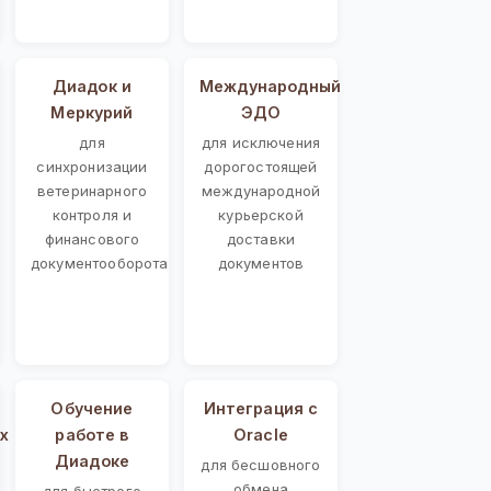
Диадок и
Международный
Меркурий
ЭДО
для
для исключения
синхронизации
дорогостоящей
ветеринарного
международной
контроля и
курьерской
финансового
доставки
документооборота
документов
Обучение
Интеграция с
х
работе в
Oracle
Диадоке
для бесшовного
обмена
для быстрого