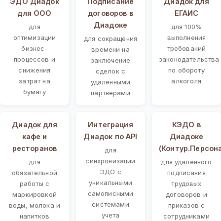
ЭДО Диадок
Подписание
Диадок для
для ООО
договоров в
ЕГАИС
Диадоке
для
для 100%
оптимизации
выполнения
для сокращения
бизнес-
требований
времени на
процессов и
законодательства
заключение
снижения
по обороту
сделок с
затрат на
алкоголя
удаленными
бумагу
партнерами
Диадок для
Интеграция
КЭДО в
кафе и
Диадок по API
Диадоке
ресторанов
(Контур.Персон
для
синхронизации
для
для удаленного
ЭДО с
обязательной
подписания
уникальными
работы с
трудовых
самописными
маркировкой
договоров и
системами
воды, молока и
приказов с
учета
напитков
сотрудниками