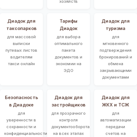
хозяйств
Диадок для
Тарифы
Диадок для
таксопарков
Диадок
туризма
для массовой
для выбора
для
выписки
оптимального
мгновенного
путевых листов
пакета
подтверждения
водителям
документов и
бронирований и
такси онлайн
экономии на
обмена
ЭДО
закрывающими
документами
Безопасность
Диадок для
Диадок для
в Диадоке
застройщиков
ЖКХ и ТСЖ
для
для прозрачного
для
уверенности в
контроля
автоматизации
сохранности и
документооборота
передачи
конфиденциальности
на всех этапах
счетов на