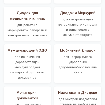
Диадок для
Диадок и Меркурий
медицины и клиник
для синхронизации
ветеринарного контроля
для работы с
и финансового
маркировкой лекарств и
документооборота
электронными рецептами
Международный ЭДО
Мобильный Диадок
для исключения
для непрерывного
дорогостоящей
управления
международной
документооборотом вне
курьерской доставки
офиса
документов
Мониторинг
Налоговая в Диадоке
документов
для быстрой подготовки
ответов на требования
для оперативного