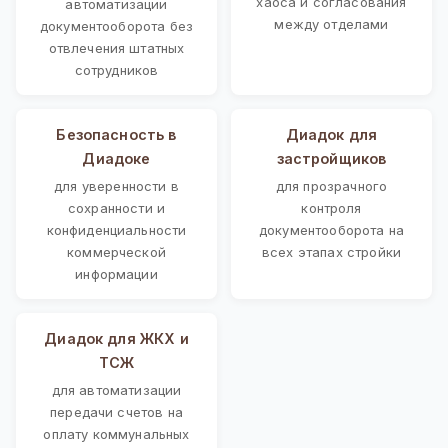
хаоса и согласования
автоматизации
между отделами
документооборота без
отвлечения штатных
сотрудников
Безопасность в
Диадок для
Диадоке
застройщиков
для уверенности в
для прозрачного
сохранности и
контроля
конфиденциальности
документооборота на
коммерческой
всех этапах стройки
информации
Диадок для ЖКХ и
ТСЖ
для автоматизации
передачи счетов на
оплату коммунальных