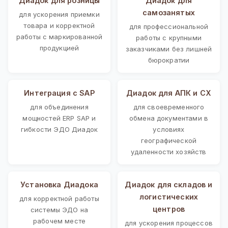
Диадок для розницы
Диадок для
самозанятых
для ускорения приемки
товара и корректной
для профессиональной
работы с маркированной
работы с крупными
продукцией
заказчиками без лишней
бюрократии
Интеграция с SAP
Диадок для АПК и СХ
для объединения
для своевременного
мощностей ERP SAP и
обмена документами в
гибкости ЭДО Диадок
условиях
географической
удаленности хозяйств
Установка Диадока
Диадок для складов и
логистических
для корректной работы
центров
системы ЭДО на
рабочем месте
для ускорения процессов