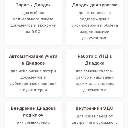
Тарифы Диадок
Диадок для туризма
для выбора
для мгновенного
оптимального пакета
подтверждения
документов и экономии
бронирований и обмена
на ЭДО
закрывающими
документами
Автоматизация учета
Работа с УПД в
в Диадоке
Диадоке
для исключения потери
для замены счетов-
документов и
фактур и накладных
дублирования проводок
одним электронным
в бухгалтерии
документом
Внедрение Диадока
Внутренний ЭДО
под ключ
для избавления от
внутреннего бумажного
для комплексной