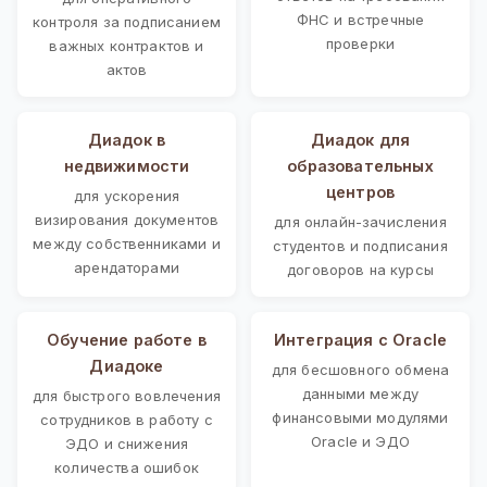
ФНС и встречные
контроля за подписанием
проверки
важных контрактов и
актов
Диадок в
Диадок для
недвижимости
образовательных
центров
для ускорения
визирования документов
для онлайн-зачисления
между собственниками и
студентов и подписания
арендаторами
договоров на курсы
Обучение работе в
Интеграция с Oracle
Диадоке
для бесшовного обмена
данными между
для быстрого вовлечения
финансовыми модулями
сотрудников в работу с
Oracle и ЭДО
ЭДО и снижения
количества ошибок