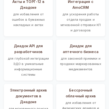
Акты и ТОРГ-12 в
Интеграция с
Диадоке
AmoCRM
для избавления от
для ускорения работы
ошибок в бумажных
отдела продаж и
накладных и актах
мгновенной отправки КП
и договоров
Диадок API для
Диадок для
разработчиков
аптечного бизнеса
для глубокой интеграции
для законной приемки и
ЭДО в уникальные
продажи маркированных
информационные
медикаментов
системы
Электронный архив
Бессрочный
документов в
облачный архив
Диадоке
для избавления от
физических архивов и
для мгновенного поиска