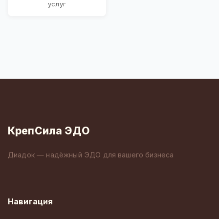
услуг
КрепСила ЭДО
Диадок — надёжный ЭДО для вашего бизнеса
Навигация