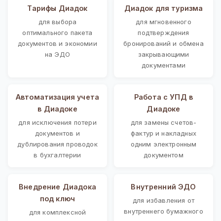
Тарифы Диадок
Диадок для туризма
для выбора
для мгновенного
оптимального пакета
подтверждения
документов и экономии
бронирований и обмена
на ЭДО
закрывающими
документами
Автоматизация учета
Работа с УПД в
в Диадоке
Диадоке
для исключения потери
для замены счетов-
документов и
фактур и накладных
дублирования проводок
одним электронным
в бухгалтерии
документом
Внедрение Диадока
Внутренний ЭДО
под ключ
для избавления от
внутреннего бумажного
для комплексной