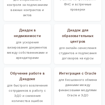
ФНС и встречные
контроля за подписанием
проверки
важных контрактов и
актов
Диадок в
Диадок для
недвижимости
образовательных
центров
для ускорения
визирования документов
для онлайн-зачисления
между собственниками и
студентов и подписания
арендаторами
договоров на курсы
Обучение работе в
Интеграция с Oracle
Диадоке
для бесшовного обмена
данными между
для быстрого вовлечения
финансовыми модулями
сотрудников в работу с
Oracle и ЭДО
ЭДО и снижения
количества ошибок