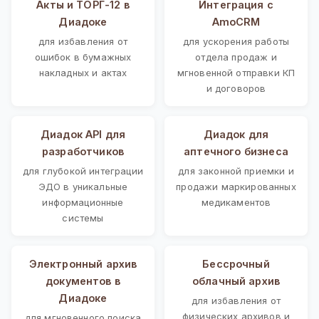
Акты и ТОРГ-12 в
Интеграция с
Диадоке
AmoCRM
для избавления от
для ускорения работы
ошибок в бумажных
отдела продаж и
накладных и актах
мгновенной отправки КП
и договоров
Диадок API для
Диадок для
разработчиков
аптечного бизнеса
для глубокой интеграции
для законной приемки и
ЭДО в уникальные
продажи маркированных
информационные
медикаментов
системы
Электронный архив
Бессрочный
документов в
облачный архив
Диадоке
для избавления от
физических архивов и
для мгновенного поиска