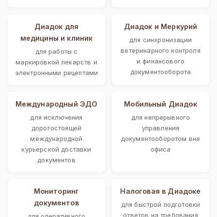
Диадок для
Диадок и Меркурий
медицины и клиник
для синхронизации
ветеринарного контроля
для работы с
и финансового
маркировкой лекарств и
документооборота
электронными рецептами
Международный ЭДО
Мобильный Диадок
для исключения
для непрерывного
дорогостоящей
управления
международной
документооборотом вне
курьерской доставки
офиса
документов
Мониторинг
Налоговая в Диадоке
документов
для быстрой подготовки
ответов на требования
для оперативного