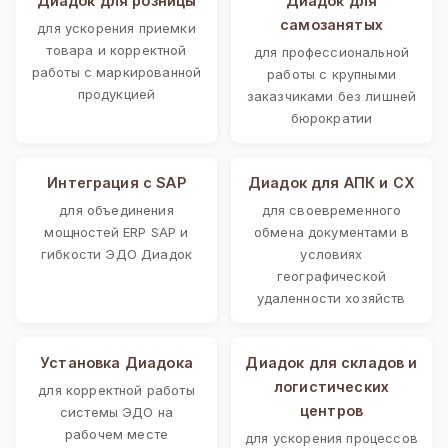
Диадок для розницы
Диадок для
самозанятых
для ускорения приемки
товара и корректной
для профессиональной
работы с маркированной
работы с крупными
продукцией
заказчиками без лишней
бюрократии
Интеграция с SAP
Диадок для АПК и СХ
для объединения
для своевременного
мощностей ERP SAP и
обмена документами в
гибкости ЭДО Диадок
условиях
географической
удаленности хозяйств
Установка Диадока
Диадок для складов и
логистических
для корректной работы
центров
системы ЭДО на
рабочем месте
для ускорения процессов