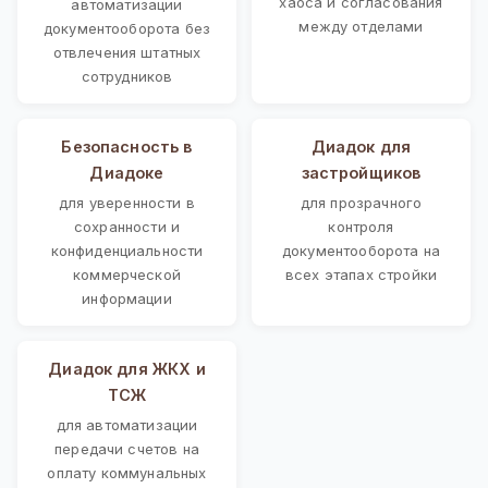
хаоса и согласования
автоматизации
между отделами
документооборота без
отвлечения штатных
сотрудников
Безопасность в
Диадок для
Диадоке
застройщиков
для уверенности в
для прозрачного
сохранности и
контроля
конфиденциальности
документооборота на
коммерческой
всех этапах стройки
информации
Диадок для ЖКХ и
ТСЖ
для автоматизации
передачи счетов на
оплату коммунальных