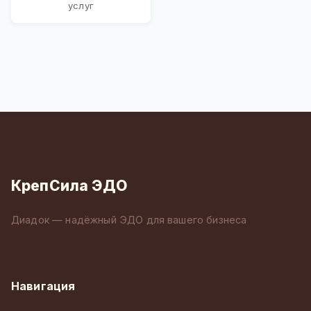
услуг
КрепСила ЭДО
Диадок — надёжный ЭДО для вашего бизнеса
Навигация