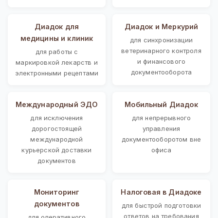
Диадок для
Диадок и Меркурий
медицины и клиник
для синхронизации
ветеринарного контроля
для работы с
и финансового
маркировкой лекарств и
документооборота
электронными рецептами
Международный ЭДО
Мобильный Диадок
для исключения
для непрерывного
дорогостоящей
управления
международной
документооборотом вне
курьерской доставки
офиса
документов
Мониторинг
Налоговая в Диадоке
документов
для быстрой подготовки
ответов на требования
для оперативного