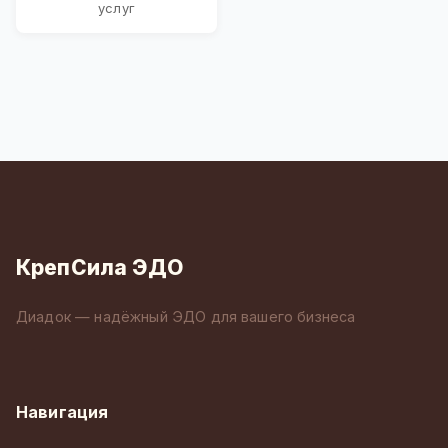
услуг
КрепСила ЭДО
Диадок — надёжный ЭДО для вашего бизнеса
Навигация