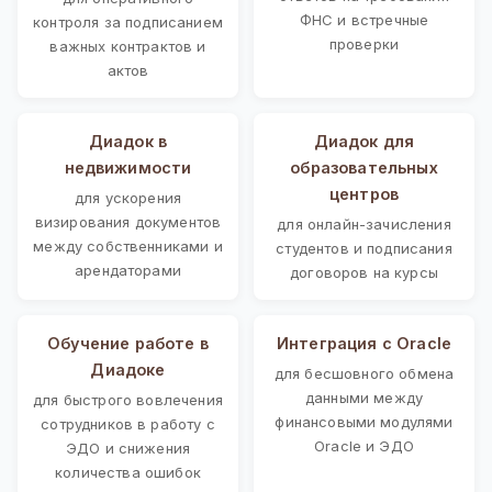
ФНС и встречные
контроля за подписанием
проверки
важных контрактов и
актов
Диадок в
Диадок для
недвижимости
образовательных
центров
для ускорения
визирования документов
для онлайн-зачисления
между собственниками и
студентов и подписания
арендаторами
договоров на курсы
Обучение работе в
Интеграция с Oracle
Диадоке
для бесшовного обмена
данными между
для быстрого вовлечения
финансовыми модулями
сотрудников в работу с
Oracle и ЭДО
ЭДО и снижения
количества ошибок