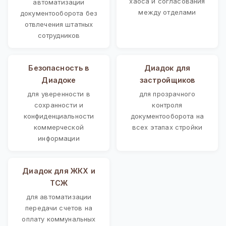
хаоса и согласования
автоматизации
между отделами
документооборота без
отвлечения штатных
сотрудников
Безопасность в
Диадок для
Диадоке
застройщиков
для уверенности в
для прозрачного
сохранности и
контроля
конфиденциальности
документооборота на
коммерческой
всех этапах стройки
информации
Диадок для ЖКХ и
ТСЖ
для автоматизации
передачи счетов на
оплату коммунальных