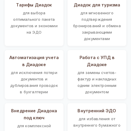
Тарифы Диадок
Диадок для туризма
для выбора
для мгновенного
оптимального пакета
подтверждения
документов и экономии
бронирований и обмена
на ЭДО
закрывающими
документами
Автоматизация учета
Работа с УПД в
в Диадоке
Диадоке
для исключения потери
для замены счетов-
документов и
фактур и накладных
дублирования проводок
одним электронным
в бухгалтерии
документом
Внедрение Диадока
Внутренний ЭДО
под ключ
для избавления от
внутреннего бумажного
для комплексной