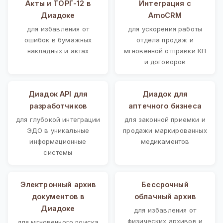
Акты и ТОРГ-12 в
Интеграция с
Диадоке
AmoCRM
для избавления от
для ускорения работы
ошибок в бумажных
отдела продаж и
накладных и актах
мгновенной отправки КП
и договоров
Диадок API для
Диадок для
разработчиков
аптечного бизнеса
для глубокой интеграции
для законной приемки и
ЭДО в уникальные
продажи маркированных
информационные
медикаментов
системы
Электронный архив
Бессрочный
документов в
облачный архив
Диадоке
для избавления от
физических архивов и
для мгновенного поиска