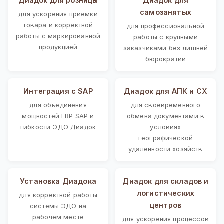
Диадок для розницы
Диадок для
самозанятых
для ускорения приемки
товара и корректной
для профессиональной
работы с маркированной
работы с крупными
продукцией
заказчиками без лишней
бюрократии
Интеграция с SAP
Диадок для АПК и СХ
для объединения
для своевременного
мощностей ERP SAP и
обмена документами в
гибкости ЭДО Диадок
условиях
географической
удаленности хозяйств
Установка Диадока
Диадок для складов и
логистических
для корректной работы
центров
системы ЭДО на
рабочем месте
для ускорения процессов