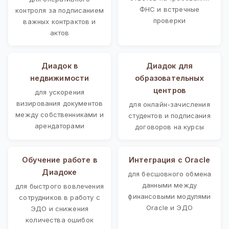
ФНС и встречные
контроля за подписанием
проверки
важных контрактов и
актов
Диадок в
Диадок для
недвижимости
образовательных
центров
для ускорения
визирования документов
для онлайн-зачисления
между собственниками и
студентов и подписания
арендаторами
договоров на курсы
Обучение работе в
Интеграция с Oracle
Диадоке
для бесшовного обмена
данными между
для быстрого вовлечения
финансовыми модулями
сотрудников в работу с
Oracle и ЭДО
ЭДО и снижения
количества ошибок