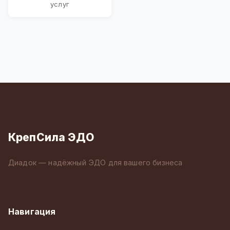
услуг
КрепСила ЭДО
Диадок — надёжный ЭДО для вашего бизнеса
Навигация