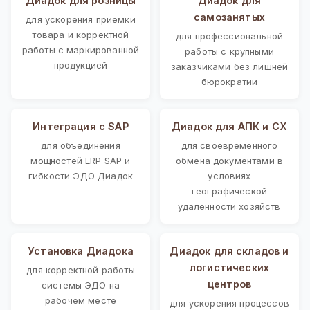
Диадок для розницы
Диадок для
самозанятых
для ускорения приемки
товара и корректной
для профессиональной
работы с маркированной
работы с крупными
продукцией
заказчиками без лишней
бюрократии
Интеграция с SAP
Диадок для АПК и СХ
для объединения
для своевременного
мощностей ERP SAP и
обмена документами в
гибкости ЭДО Диадок
условиях
географической
удаленности хозяйств
Установка Диадока
Диадок для складов и
логистических
для корректной работы
центров
системы ЭДО на
рабочем месте
для ускорения процессов