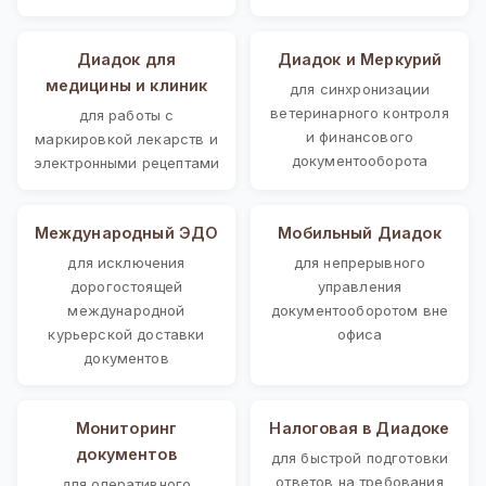
Диадок для
Диадок и Меркурий
медицины и клиник
для синхронизации
ветеринарного контроля
для работы с
и финансового
маркировкой лекарств и
документооборота
электронными рецептами
Международный ЭДО
Мобильный Диадок
для исключения
для непрерывного
дорогостоящей
управления
международной
документооборотом вне
курьерской доставки
офиса
документов
Мониторинг
Налоговая в Диадоке
документов
для быстрой подготовки
ответов на требования
для оперативного