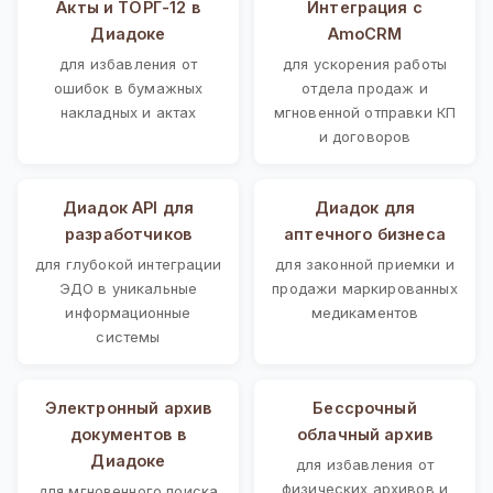
Акты и ТОРГ-12 в
Интеграция с
Диадоке
AmoCRM
для избавления от
для ускорения работы
ошибок в бумажных
отдела продаж и
накладных и актах
мгновенной отправки КП
и договоров
Диадок API для
Диадок для
разработчиков
аптечного бизнеса
для глубокой интеграции
для законной приемки и
ЭДО в уникальные
продажи маркированных
информационные
медикаментов
системы
Электронный архив
Бессрочный
документов в
облачный архив
Диадоке
для избавления от
физических архивов и
для мгновенного поиска