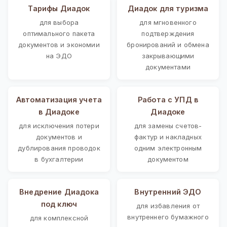
Тарифы Диадок
Диадок для туризма
для выбора
для мгновенного
оптимального пакета
подтверждения
документов и экономии
бронирований и обмена
на ЭДО
закрывающими
документами
Автоматизация учета
Работа с УПД в
в Диадоке
Диадоке
для исключения потери
для замены счетов-
документов и
фактур и накладных
дублирования проводок
одним электронным
в бухгалтерии
документом
Внедрение Диадока
Внутренний ЭДО
под ключ
для избавления от
внутреннего бумажного
для комплексной