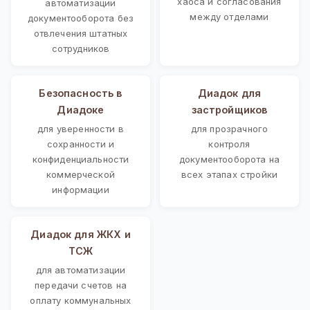
хаоса и согласования
автоматизации
между отделами
документооборота без
отвлечения штатных
сотрудников
Безопасность в
Диадок для
Диадоке
застройщиков
для уверенности в
для прозрачного
сохранности и
контроля
конфиденциальности
документооборота на
коммерческой
всех этапах стройки
информации
Диадок для ЖКХ и
ТСЖ
для автоматизации
передачи счетов на
оплату коммунальных