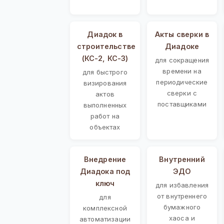
Диадок в
Акты сверки в
строительстве
Диадоке
(КС-2, КС-3)
для сокращения
времени на
для быстрого
периодические
визирования
сверки с
актов
поставщиками
выполненных
работ на
объектах
Внедрение
Внутренний
Диадока под
ЭДО
ключ
для избавления
от внутреннего
для
бумажного
комплексной
хаоса и
автоматизации