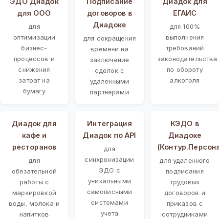
ЭДО Диадок
Подписание
Диадок для
для ООО
договоров в
ЕГАИС
Диадоке
для
для 100%
оптимизации
выполнения
для сокращения
бизнес-
требований
времени на
процессов и
законодательства
заключение
снижения
по обороту
сделок с
затрат на
алкоголя
удаленными
бумагу
партнерами
Диадок для
Интеграция
КЭДО в
кафе и
Диадок по API
Диадоке
ресторанов
(Контур.Персон
для
синхронизации
для
для удаленного
ЭДО с
обязательной
подписания
уникальными
работы с
трудовых
самописными
маркировкой
договоров и
системами
воды, молока и
приказов с
учета
напитков
сотрудниками