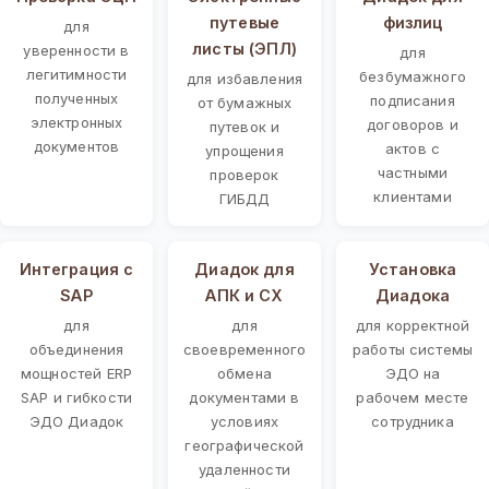
путевые
физлиц
для
листы (ЭПЛ)
уверенности в
для
легитимности
безбумажного
для избавления
полученных
подписания
от бумажных
электронных
договоров и
путевок и
документов
актов с
упрощения
частными
проверок
клиентами
ГИБДД
Интеграция с
Диадок для
Установка
SAP
АПК и СХ
Диадока
для
для
для корректной
объединения
своевременного
работы системы
мощностей ERP
обмена
ЭДО на
SAP и гибкости
документами в
рабочем месте
ЭДО Диадок
условиях
сотрудника
географической
удаленности