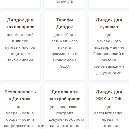
хозяйств
Диадок для
Тарифы
Диадок для
таксопарков
Диадок
туризма
для массовой
для выбора
для
выписки
оптимального
мгновенного
путевых листов
пакета
подтверждения
водителям
документов и
бронирований и
такси онлайн
экономии на
обмена
ЭДО
закрывающими
документами
Безопасность
Диадок для
Диадок для
в Диадоке
застройщиков
ЖКХ и ТСЖ
для
для прозрачного
для
уверенности в
контроля
автоматизации
сохранности и
документооборота
передачи
конфиденциальности
на всех этапах
счетов на