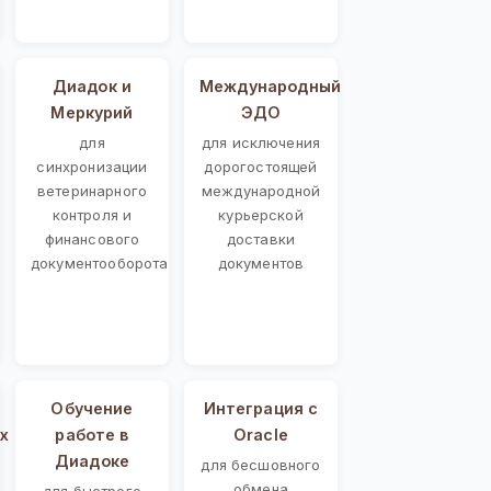
Диадок и
Международный
Меркурий
ЭДО
для
для исключения
синхронизации
дорогостоящей
ветеринарного
международной
контроля и
курьерской
финансового
доставки
документооборота
документов
Обучение
Интеграция с
х
работе в
Oracle
Диадоке
для бесшовного
обмена
для быстрого