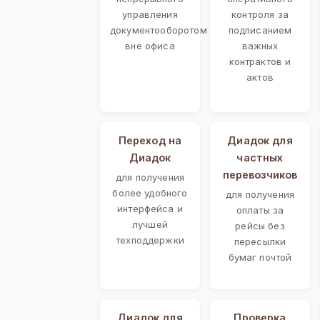
управления
контроля за
документооборотом
подписанием
вне офиса
важных
контрактов и
актов
Переход на
Диадок для
Диадок
частных
перевозчиков
для получения
более удобного
для получения
интерфейса и
оплаты за
лучшей
рейсы без
техподдержки
пересылки
бумаг почтой
Диадок для
Проверка