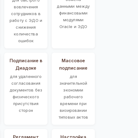
данными между
вовлечения
финансовыми
сотрудников в
модулями
работу с ЭДО и
Oracle и ЭДО
снижения
количества
ошибок
Подписание в
Массовое
Диадоке
подписание
для удаленного
для
согласования
значительной
документов без
экономии
физического
рабочего
присутствия
времени при
сторон
визировании
типовых актов
Регламент
Настройка