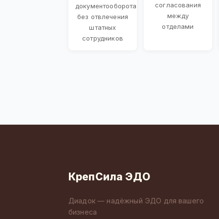
согласования
документооборота
между
без отвлечения
отделами
штатных
сотрудников
КрепСила ЭДО
Диадок — надёжный ЭДО для вашего
бизнеса