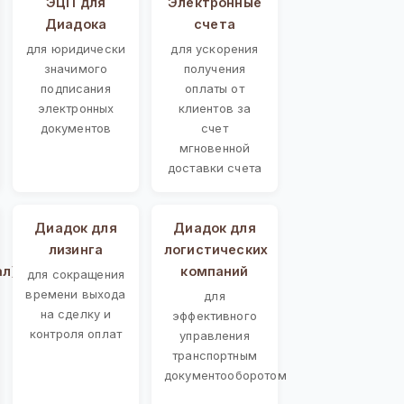
ЭЦП для
Электронные
Диадока
счета
для юридически
для ускорения
значимого
получения
подписания
оплаты от
электронных
клиентов за
документов
счет
мгновенной
доставки счета
Диадок для
Диадок для
лизинга
логистических
ал)
компаний
для сокращения
времени выхода
для
на сделку и
эффективного
контроля оплат
управления
транспортным
документооборотом