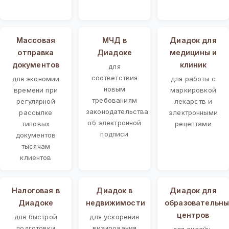
Массовая
МЧД в
Диадок для
отправка
Диадоке
медицины и
документов
клиник
для
соответствия
для экономии
для работы с
новым
времени при
маркировкой
требованиям
регулярной
лекарств и
законодательства
рассылке
электронными
об электронной
типовых
рецептами
подписи
документов
тысячам
клиентов
Налоговая в
Диадок в
Диадок для
Диадоке
недвижимости
образовательны
центров
для быстрой
для ускорения
подготовки
визирования
для онлайн-