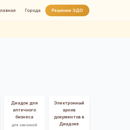
Главная
Города
Решения ЭДО
Диадок для
Электронный
аптечного
архив
бизнеса
документов в
Диадоке
для законной