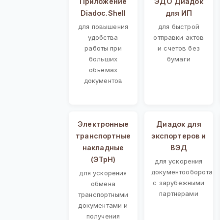
Приложение
ЭДО Диадок
Diadoc.Shell
для ИП
для повышения
для быстрой
удобства
отправки актов
работы при
и счетов без
больших
бумаги
объемах
документов
Электронные
Диадок для
транспортные
экспортеров и
накладные
ВЭД
(ЭТрН)
для ускорения
документооборота
для ускорения
с зарубежными
обмена
партнерами
транспортными
документами и
получения