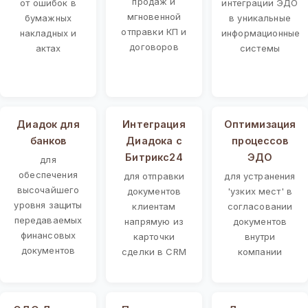
продаж и
от ошибок в
интеграции ЭДО
мгновенной
бумажных
в уникальные
отправки КП и
накладных и
информационные
договоров
актах
системы
Диадок для
Интеграция
Оптимизация
банков
Диадока с
процессов
Битрикс24
ЭДО
для
обеспечения
для отправки
для устранения
высочайшего
документов
'узких мест' в
уровня защиты
клиентам
согласовании
передаваемых
напрямую из
документов
финансовых
карточки
внутри
документов
сделки в CRM
компании