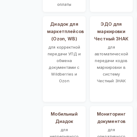
оплаты
Диадок для
ЭДО для
маркетплейсов
маркировки
(Ozon, WB)
Честный ЗНАК
для корректной
для
передачи УПД и
автоматической
обмена
передачи кодов
документами с
маркировки в
Wildberries и
систему
Ozon
Честный ЗНАК
Мобильный
Мониторинг
Диадок
документов
для
для
непрерывного
оперативного