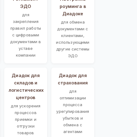
ЭДО
роуминга в
Диадоке
для
закрепления
для обмена
правил работы
документами с
с цифровыми
клиентами,
документами в
использующими
уставе
другие системы
компании
ЭДО
Диадок для
Диадок для
складов и
страхования
логистических
для
центров
оптимизации
процесса
для ускорения
урегулирования
процессов
убытков и
приемки и
обмена с
отгрузки
агентами
товаров