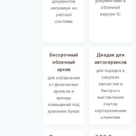
документами в
документов
облачной
напрямую из
версии 1С
учетной
системы
Бессрочный
Диадок для
облачный
автосервисов
архив
для порядка в
закупках
для избавления
запчастей и
от физических
быстрого
архивов и
выставления
аренды
счетов
помещений под
корпоративным
хранение бумаг
клиентам