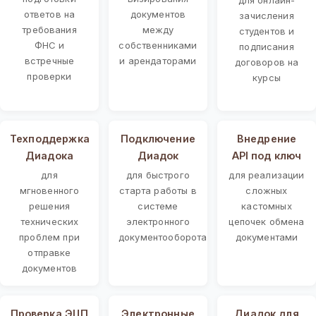
ответов на
документов
зачисления
требования
между
студентов и
ФНС и
собственниками
подписания
встречные
и арендаторами
договоров на
проверки
курсы
Техподдержка
Подключение
Внедрение
Диадока
Диадок
API под ключ
для
для быстрого
для реализации
мгновенного
старта работы в
сложных
решения
системе
кастомных
технических
электронного
цепочек обмена
проблем при
документооборота
документами
отправке
документов
Проверка ЭЦП
Электронные
Диадок для