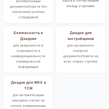
хаоса и согласования
автоматизации
между отделами
документооборота без
отвлечения штатных
сотрудников
Безопасность в
Диадок для
Диадоке
застройщиков
для уверенности в
для прозрачного
сохранности и
контроля
конфиденциальности
документооборота на
коммерческой
всех этапах стройки
информации
Диадок для ЖКХ и
ТСЖ
для автоматизации
передачи счетов на
оплату коммунальных