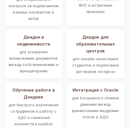
ФНС и встречные
контроля за подписанием
проверки
важных контрактов и
актов
Диадок в
Диадок для
недвижимости
образовательных
центров
для ускорения
визирования документов
для онлайн-зачисления
между собственниками и
студентов и подписания
арендаторами
договоров на курсы
Обучение работе в
Интеграция с Oracle
Диадоке
для бесшовного обмена
данными между
для быстрого вовлечения
финансовыми модулями
сотрудников в работу с
Oracle и ЭДО
ЭДО и снижения
количества ошибок