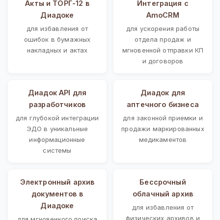
Акты и ТОРГ-12 в
Интеграция с
Диадоке
AmoCRM
для избавления от
для ускорения работы
ошибок в бумажных
отдела продаж и
накладных и актах
мгновенной отправки КП
и договоров
Диадок API для
Диадок для
разработчиков
аптечного бизнеса
для глубокой интеграции
для законной приемки и
ЭДО в уникальные
продажи маркированных
информационные
медикаментов
системы
Электронный архив
Бессрочный
документов в
облачный архив
Диадоке
для избавления от
физических архивов и
для мгновенного поиска