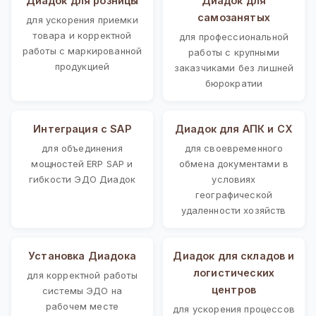
Диадок для розницы
Диадок для
самозанятых
для ускорения приемки
товара и корректной
для профессиональной
работы с маркированной
работы с крупными
продукцией
заказчиками без лишней
бюрократии
Интеграция с SAP
Диадок для АПК и СХ
для объединения
для своевременного
мощностей ERP SAP и
обмена документами в
гибкости ЭДО Диадок
условиях
географической
удаленности хозяйств
Установка Диадока
Диадок для складов и
логистических
для корректной работы
центров
системы ЭДО на
рабочем месте
для ускорения процессов