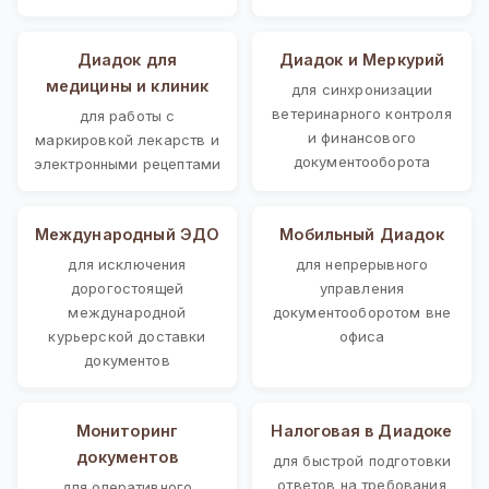
Диадок для
Диадок и Меркурий
медицины и клиник
для синхронизации
ветеринарного контроля
для работы с
и финансового
маркировкой лекарств и
документооборота
электронными рецептами
Международный ЭДО
Мобильный Диадок
для исключения
для непрерывного
дорогостоящей
управления
международной
документооборотом вне
курьерской доставки
офиса
документов
Мониторинг
Налоговая в Диадоке
документов
для быстрой подготовки
ответов на требования
для оперативного