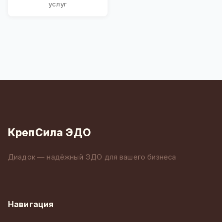
услуг
КрепСила ЭДО
Диадок — надёжный ЭДО для вашего бизнеса
Навигация