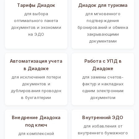
Тарифы Диадок
Диадок для туризма
для выбора
для мгновенного
оптимального пакета
подтверждения
документов и экономии
бронирований и обмена
на ЭДО
закрывающими
документами
Автоматизация учета
Работа с УПД в
в Диадоке
Диадоке
для исключения потери
для замены счетов-
документов и
фактур и накладных
дублирования проводок
одним электронным
в бухгалтерии
документом
Внедрение Диадока
Внутренний ЭДО
под ключ
для избавления от
внутреннего бумажного
для комплексной