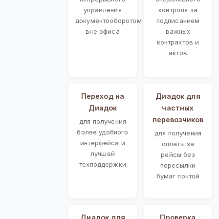
управления
контроля за
документооборотом
подписанием
вне офиса
важных
контрактов и
актов
Переход на
Диадок для
Диадок
частных
перевозчиков
для получения
более удобного
для получения
интерфейса и
оплаты за
лучшей
рейсы без
техподдержки
пересылки
бумаг почтой
Диадок для
Проверка