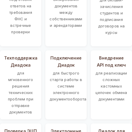
ответов на
документов
зачисления
требования
между
студентов и
ФНС и
собственниками
подписания
встречные
и арендаторами
договоров на
проверки
курсы
Техподдержка
Подключение
Внедрение
Диадока
Диадок
API под ключ
для
для быстрого
для реализации
мгновенного
старта работы в
сложных
решения
системе
кастомных
технических
электронного
цепочек обмена
проблем при
документооборота
документами
отправке
документов
Проверка ЭЦП
Электронные
Диадок для