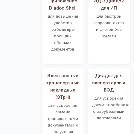
Приложение
ЭДО Диадок
Diadoc.Shell
для ИП
для повышения
для быстрой
удобства
отправки актов
работы при
и счетов без
больших
бумаги
объемах
документов
Электронные
Диадок для
транспортные
экспортеров и
накладные
ВЭД
(ЭТрН)
для ускорения
документооборота
для ускорения
с зарубежными
обмена
партнерами
транспортными
документами и
получения