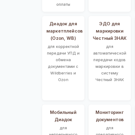
оплаты
Диадок для
ЭДО для
маркетплейсов
маркировки
(Ozon, WB)
Честный ЗНАК
для корректной
для
передачи УПД и
автоматической
обмена
передачи кодов
документами с
маркировки в
Wildberries и
систему
Ozon
Честный ЗНАК
Мобильный
Мониторинг
Диадок
документов
для
для
непрерывного
оперативного