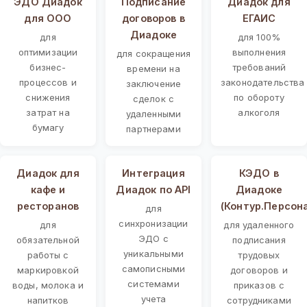
ЭДО Диадок
Подписание
Диадок для
для ООО
договоров в
ЕГАИС
Диадоке
для
для 100%
оптимизации
выполнения
для сокращения
бизнес-
требований
времени на
процессов и
законодательства
заключение
снижения
по обороту
сделок с
затрат на
алкоголя
удаленными
бумагу
партнерами
Диадок для
Интеграция
КЭДО в
кафе и
Диадок по API
Диадоке
ресторанов
(Контур.Персон
для
синхронизации
для
для удаленного
ЭДО с
обязательной
подписания
уникальными
работы с
трудовых
самописными
маркировкой
договоров и
системами
воды, молока и
приказов с
учета
напитков
сотрудниками