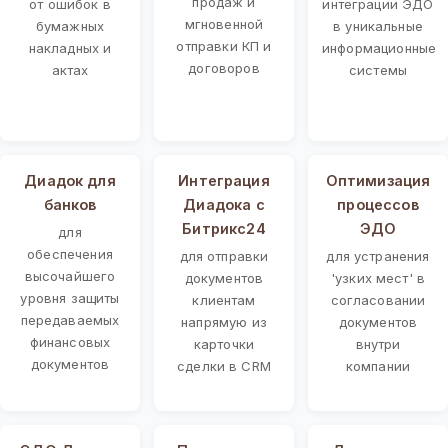
продаж и
от ошибок в
интеграции ЭДО
мгновенной
бумажных
в уникальные
отправки КП и
накладных и
информационные
договоров
актах
системы
Диадок для
Интеграция
Оптимизация
банков
Диадока с
процессов
Битрикс24
ЭДО
для
обеспечения
для отправки
для устранения
высочайшего
документов
'узких мест' в
уровня защиты
клиентам
согласовании
передаваемых
напрямую из
документов
финансовых
карточки
внутри
документов
сделки в CRM
компании