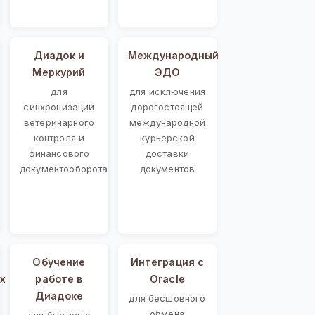
Диадок и
Международный
Меркурий
ЭДО
для
для исключения
синхронизации
дорогостоящей
ветеринарного
международной
контроля и
курьерской
финансового
доставки
документооборота
документов
Обучение
Интеграция с
х
работе в
Oracle
Диадоке
для бесшовного
обмена
для быстрого