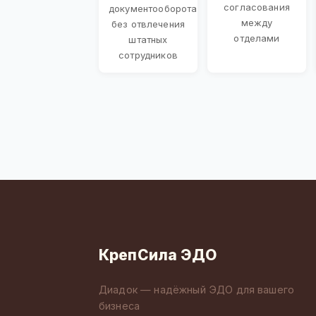
согласования
документооборота
между
без отвлечения
отделами
штатных
сотрудников
КрепСила ЭДО
Диадок — надёжный ЭДО для вашего
бизнеса