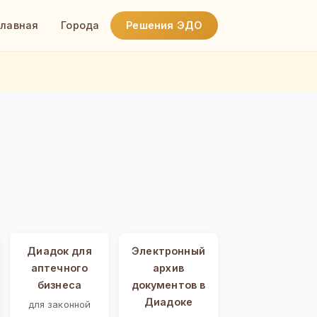
Главная
Города
Решения ЭДО
Диадок для
Электронный
аптечного
архив
бизнеса
документов в
Диадоке
для законной