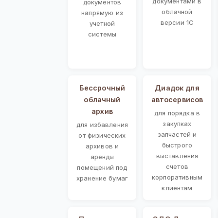
документами в
документов
облачной
напрямую из
версии 1С
учетной
системы
Бессрочный
Диадок для
облачный
автосервисов
архив
для порядка в
закупках
для избавления
запчастей и
от физических
быстрого
архивов и
выставления
аренды
счетов
помещений под
корпоративным
хранение бумаг
клиентам