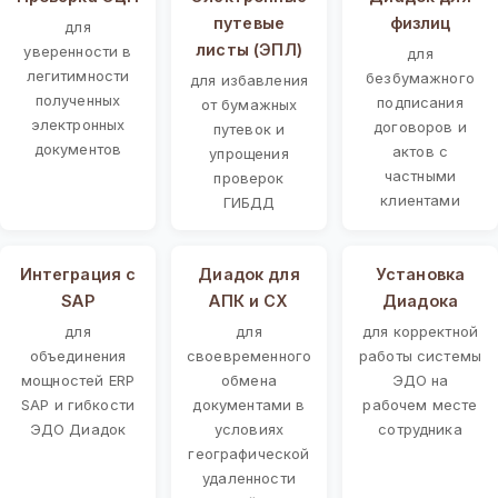
путевые
физлиц
для
листы (ЭПЛ)
уверенности в
для
легитимности
безбумажного
для избавления
полученных
подписания
от бумажных
электронных
договоров и
путевок и
документов
актов с
упрощения
частными
проверок
клиентами
ГИБДД
Интеграция с
Диадок для
Установка
SAP
АПК и СХ
Диадока
для
для
для корректной
объединения
своевременного
работы системы
мощностей ERP
обмена
ЭДО на
SAP и гибкости
документами в
рабочем месте
ЭДО Диадок
условиях
сотрудника
географической
удаленности