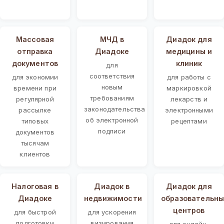
Массовая
МЧД в
Диадок для
отправка
Диадоке
медицины и
документов
клиник
для
соответствия
для экономии
для работы с
новым
времени при
маркировкой
требованиям
регулярной
лекарств и
законодательства
рассылке
электронными
об электронной
типовых
рецептами
подписи
документов
тысячам
клиентов
Налоговая в
Диадок в
Диадок для
Диадоке
недвижимости
образовательны
центров
для быстрой
для ускорения
подготовки
визирования
для онлайн-