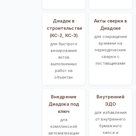
Диадок в
Акты сверки в
строительстве
Диадоке
(КС-2, КС-3)
для сокращения
времени на
для быстрого
периодические
визирования
сверки с
актов
поставщиками
выполненных
работ на
объектах
Внедрение
Внутренний
Диадока под
ЭДО
ключ
для избавления
от внутреннего
для
бумажного
комплексной
хаоса и
автоматизации