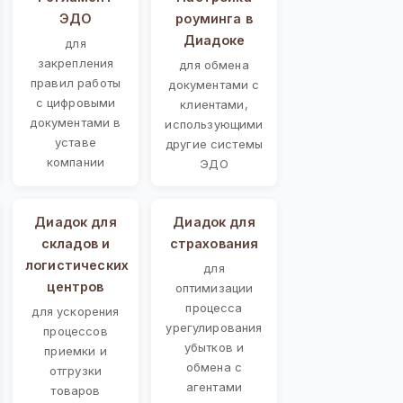
ЭДО
роуминга в
Диадоке
для
закрепления
для обмена
правил работы
документами с
с цифровыми
клиентами,
документами в
использующими
уставе
другие системы
компании
ЭДО
Диадок для
Диадок для
складов и
страхования
логистических
для
центров
оптимизации
процесса
для ускорения
урегулирования
процессов
убытков и
приемки и
обмена с
отгрузки
агентами
товаров