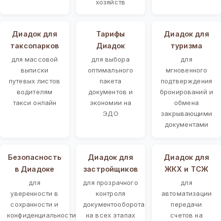
хозяйств
Диадок для
Тарифы
Диадок для
таксопарков
Диадок
туризма
для массовой
для выбора
для
выписки
оптимального
мгновенного
путевых листов
пакета
подтверждения
водителям
документов и
бронирований и
такси онлайн
экономии на
обмена
ЭДО
закрывающими
документами
Безопасность
Диадок для
Диадок для
в Диадоке
застройщиков
ЖКХ и ТСЖ
для
для прозрачного
для
уверенности в
контроля
автоматизации
сохранности и
документооборота
передачи
конфиденциальности
на всех этапах
счетов на