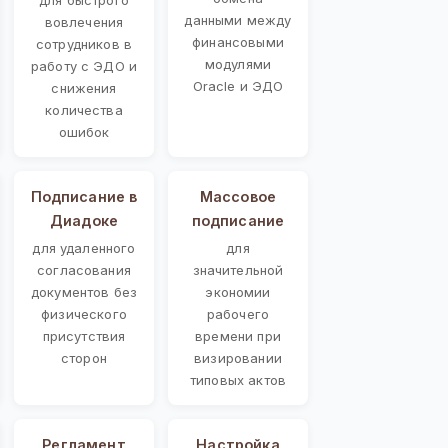
данными между
вовлечения
финансовыми
сотрудников в
модулями
работу с ЭДО и
Oracle и ЭДО
снижения
количества
ошибок
Подписание в
Массовое
Диадоке
подписание
для удаленного
для
согласования
значительной
документов без
экономии
физического
рабочего
присутствия
времени при
сторон
визировании
типовых актов
Регламент
Настройка