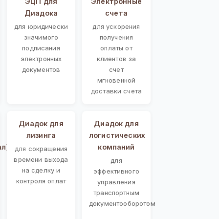
ЭЦП для
Электронные
Диадока
счета
для юридически
для ускорения
значимого
получения
подписания
оплаты от
электронных
клиентов за
документов
счет
мгновенной
доставки счета
Диадок для
Диадок для
лизинга
логистических
ал)
компаний
для сокращения
времени выхода
для
на сделку и
эффективного
контроля оплат
управления
транспортным
документооборотом