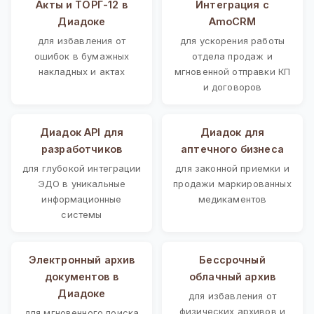
Акты и ТОРГ-12 в
Интеграция с
Диадоке
AmoCRM
для избавления от
для ускорения работы
ошибок в бумажных
отдела продаж и
накладных и актах
мгновенной отправки КП
и договоров
Диадок API для
Диадок для
разработчиков
аптечного бизнеса
для глубокой интеграции
для законной приемки и
ЭДО в уникальные
продажи маркированных
информационные
медикаментов
системы
Электронный архив
Бессрочный
документов в
облачный архив
Диадоке
для избавления от
физических архивов и
для мгновенного поиска