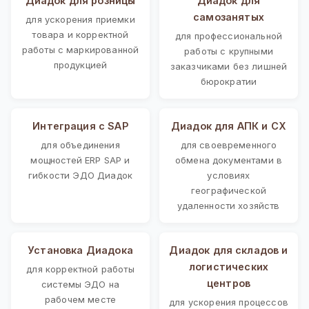
Диадок для розницы
Диадок для
самозанятых
для ускорения приемки
товара и корректной
для профессиональной
работы с маркированной
работы с крупными
продукцией
заказчиками без лишней
бюрократии
Интеграция с SAP
Диадок для АПК и СХ
для объединения
для своевременного
мощностей ERP SAP и
обмена документами в
гибкости ЭДО Диадок
условиях
географической
удаленности хозяйств
Установка Диадока
Диадок для складов и
логистических
для корректной работы
центров
системы ЭДО на
рабочем месте
для ускорения процессов