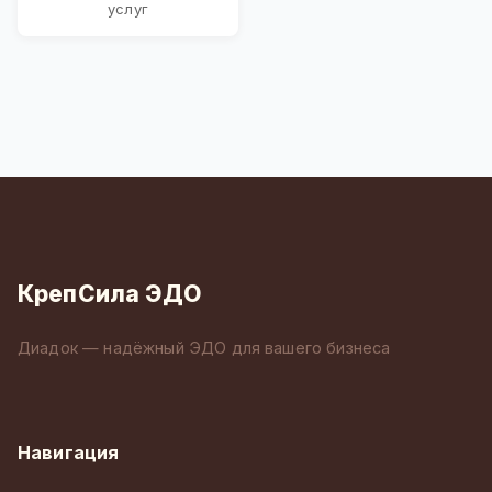
услуг
КрепСила ЭДО
Диадок — надёжный ЭДО для вашего бизнеса
Навигация