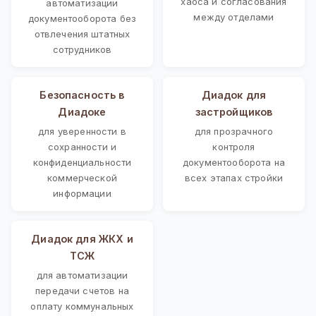
хаоса и согласования
автоматизации
между отделами
документооборота без
отвлечения штатных
сотрудников
Безопасность в
Диадок для
Диадоке
застройщиков
для уверенности в
для прозрачного
сохранности и
контроля
конфиденциальности
документооборота на
коммерческой
всех этапах стройки
информации
Диадок для ЖКХ и
ТСЖ
для автоматизации
передачи счетов на
оплату коммунальных