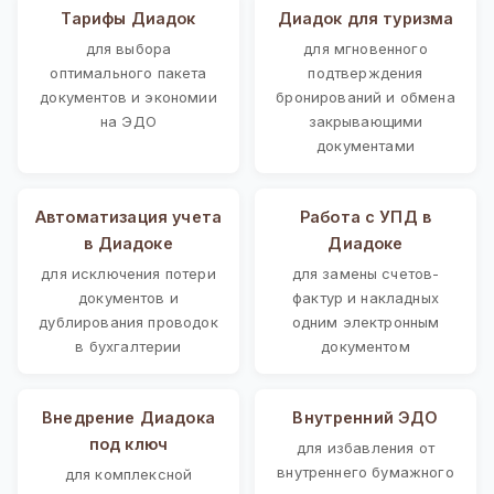
Тарифы Диадок
Диадок для туризма
для выбора
для мгновенного
оптимального пакета
подтверждения
документов и экономии
бронирований и обмена
на ЭДО
закрывающими
документами
Автоматизация учета
Работа с УПД в
в Диадоке
Диадоке
для исключения потери
для замены счетов-
документов и
фактур и накладных
дублирования проводок
одним электронным
в бухгалтерии
документом
Внедрение Диадока
Внутренний ЭДО
под ключ
для избавления от
внутреннего бумажного
для комплексной