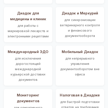
Диадок для
Диадок и Меркурий
медицины и клиник
для синхронизации
ветеринарного контроля
для работы с
и финансового
маркировкой лекарств и
документооборота
электронными рецептами
Международный ЭДО
Мобильный Диадок
для исключения
для непрерывного
дорогостоящей
управления
международной
документооборотом вне
курьерской доставки
офиса
документов
Мониторинг
Налоговая в Диадоке
документов
для быстрой подготовки
ответов на требования
для оперативного