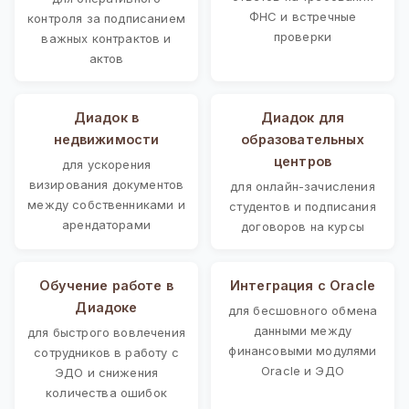
ФНС и встречные
контроля за подписанием
проверки
важных контрактов и
актов
Диадок в
Диадок для
недвижимости
образовательных
центров
для ускорения
визирования документов
для онлайн-зачисления
между собственниками и
студентов и подписания
арендаторами
договоров на курсы
Обучение работе в
Интеграция с Oracle
Диадоке
для бесшовного обмена
данными между
для быстрого вовлечения
финансовыми модулями
сотрудников в работу с
Oracle и ЭДО
ЭДО и снижения
количества ошибок