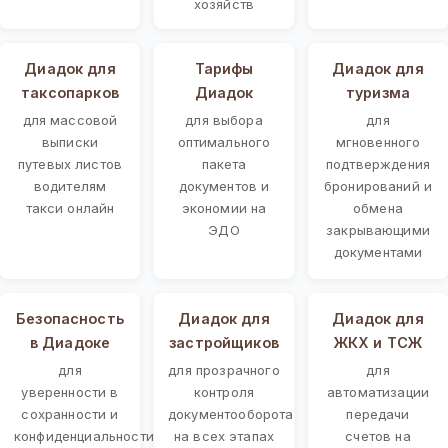
хозяйств
Диадок для
Тарифы
Диадок для
таксопарков
Диадок
туризма
для массовой
для выбора
для
выписки
оптимального
мгновенного
путевых листов
пакета
подтверждения
водителям
документов и
бронирований и
такси онлайн
экономии на
обмена
ЭДО
закрывающими
документами
Безопасность
Диадок для
Диадок для
в Диадоке
застройщиков
ЖКХ и ТСЖ
для
для прозрачного
для
уверенности в
контроля
автоматизации
сохранности и
документооборота
передачи
конфиденциальности
на всех этапах
счетов на