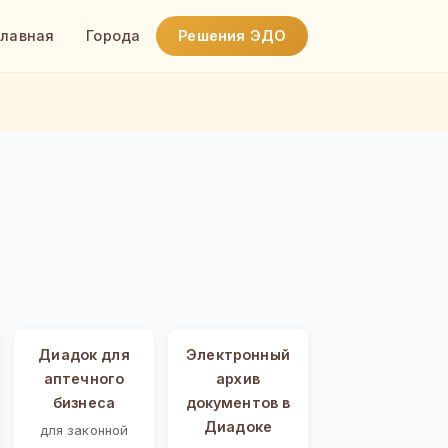
Главная
Города
Решения ЭДО
Диадок для
Электронный
аптечного
архив
бизнеса
документов в
Диадоке
для законной