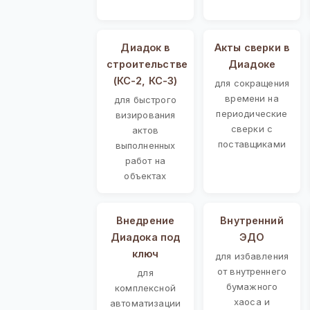
Диадок в
Акты сверки в
строительстве
Диадоке
(КС-2, КС-3)
для сокращения
времени на
для быстрого
периодические
визирования
сверки с
актов
поставщиками
выполненных
работ на
объектах
Внедрение
Внутренний
Диадока под
ЭДО
ключ
для избавления
от внутреннего
для
бумажного
комплексной
хаоса и
автоматизации