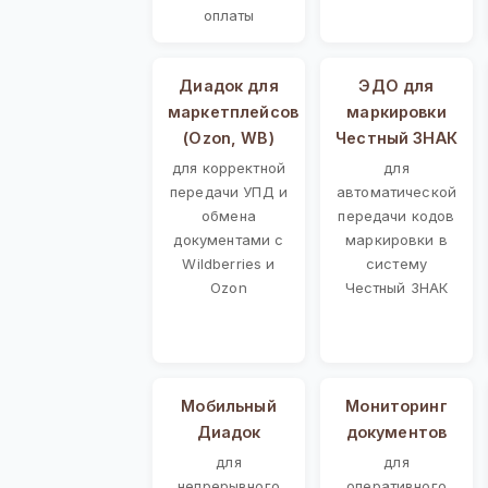
оплаты
Диадок для
ЭДО для
маркетплейсов
маркировки
(Ozon, WB)
Честный ЗНАК
для корректной
для
передачи УПД и
автоматической
обмена
передачи кодов
документами с
маркировки в
Wildberries и
систему
Ozon
Честный ЗНАК
Мобильный
Мониторинг
Диадок
документов
для
для
непрерывного
оперативного