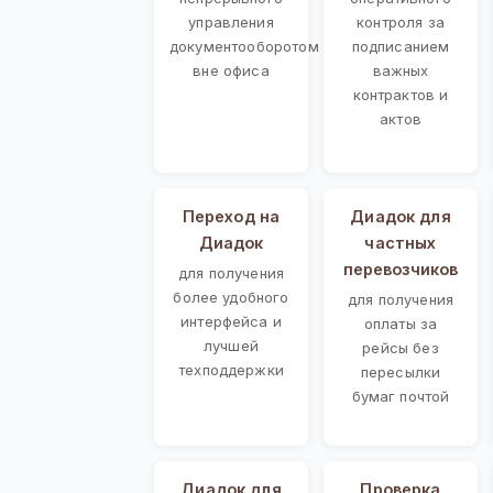
управления
контроля за
документооборотом
подписанием
вне офиса
важных
контрактов и
актов
Переход на
Диадок для
Диадок
частных
перевозчиков
для получения
более удобного
для получения
интерфейса и
оплаты за
лучшей
рейсы без
техподдержки
пересылки
бумаг почтой
Диадок для
Проверка