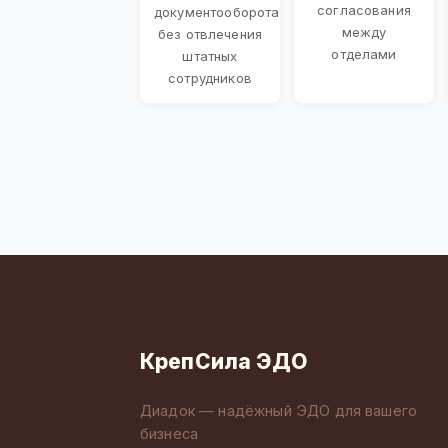
согласования
документооборота
между
без отвлечения
отделами
штатных
сотрудников
КрепСила ЭДО
Диадок — надёжный ЭДО для вашего
бизнеса