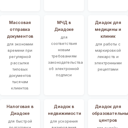
Массовая
МЧД в
Диадок для
отправка
Диадоке
медицины и
документов
клиник
для
соответствия
для экономии
для работы с
новым
времени при
маркировкой
требованиям
регулярной
лекарств и
законодательства
рассылке
электронными
об электронной
типовых
рецептами
подписи
документов
тысячам
клиентов
Налоговая в
Диадок в
Диадок для
Диадоке
недвижимости
образовательны
центров
для быстрой
для ускорения
подготовки
визирования
для онлайн-