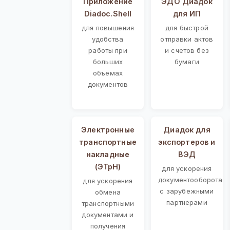
Приложение
ЭДО Диадок
Diadoc.Shell
для ИП
для повышения
для быстрой
удобства
отправки актов
работы при
и счетов без
больших
бумаги
объемах
документов
Электронные
Диадок для
транспортные
экспортеров и
накладные
ВЭД
(ЭТрН)
для ускорения
документооборота
для ускорения
с зарубежными
обмена
партнерами
транспортными
документами и
получения