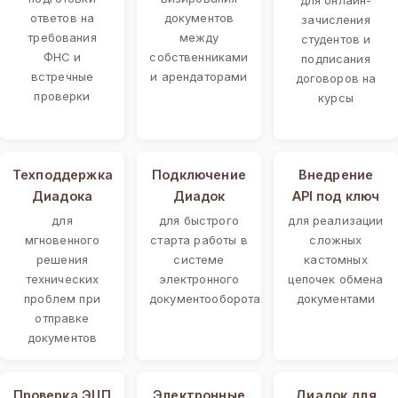
ответов на
документов
зачисления
требования
между
студентов и
ФНС и
собственниками
подписания
встречные
и арендаторами
договоров на
проверки
курсы
Техподдержка
Подключение
Внедрение
Диадока
Диадок
API под ключ
для
для быстрого
для реализации
мгновенного
старта работы в
сложных
решения
системе
кастомных
технических
электронного
цепочек обмена
проблем при
документооборота
документами
отправке
документов
Проверка ЭЦП
Электронные
Диадок для