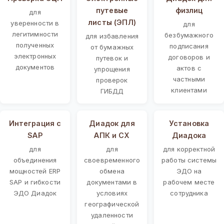
путевые
физлиц
для
листы (ЭПЛ)
уверенности в
для
легитимности
безбумажного
для избавления
полученных
подписания
от бумажных
электронных
договоров и
путевок и
документов
актов с
упрощения
частными
проверок
клиентами
ГИБДД
Интеграция с
Диадок для
Установка
SAP
АПК и СХ
Диадока
для
для
для корректной
объединения
своевременного
работы системы
мощностей ERP
обмена
ЭДО на
SAP и гибкости
документами в
рабочем месте
ЭДО Диадок
условиях
сотрудника
географической
удаленности