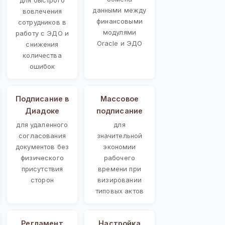
данными между
вовлечения
финансовыми
сотрудников в
модулями
работу с ЭДО и
Oracle и ЭДО
снижения
количества
ошибок
Подписание в
Массовое
Диадоке
подписание
для удаленного
для
согласования
значительной
документов без
экономии
физического
рабочего
присутствия
времени при
сторон
визировании
типовых актов
Регламент
Настройка