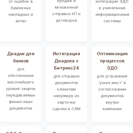
продаж и
от ошибок в
интеграции ЭДО
мгновенной
бумажных
в уникальные
отправки КП и
накладных и
информационные
договоров
актах
системы
Диадок для
Интеграция
Оптимизация
банков
Диадока с
процессов
Битрикс24
ЭДО
для
обеспечения
для отправки
для устранения
высочайшего
документов
'узких мест' в
уровня защиты
клиентам
согласовании
передаваемых
напрямую из
документов
финансовых
карточки
внутри
документов
сделки в CRM
компании