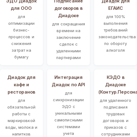
ЭДО Диадок
Подписание
Диадок для
для ООО
договоров в
ЕГАИС
Диадоке
для
для 100%
оптимизации
выполнения
для сокращения
бизнес-
требований
времени на
процессов и
законодательства
заключение
снижения
по обороту
сделок с
затрат на
алкоголя
удаленными
бумагу
партнерами
Диадок для
Интеграция
КЭДО в
кафе и
Диадок по API
Диадоке
ресторанов
(Контур.Персон
для
синхронизации
для
для удаленного
ЭДО с
обязательной
подписания
уникальными
работы с
трудовых
самописными
маркировкой
договоров и
системами
воды, молока и
приказов с
учета
напитков
сотрудниками