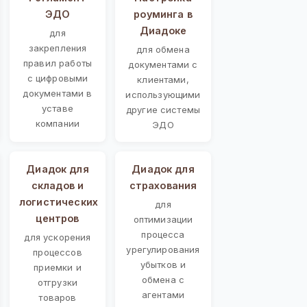
ЭДО
роуминга в
Диадоке
для
закрепления
для обмена
правил работы
документами с
с цифровыми
клиентами,
документами в
использующими
уставе
другие системы
компании
ЭДО
Диадок для
Диадок для
складов и
страхования
логистических
для
центров
оптимизации
процесса
для ускорения
урегулирования
процессов
убытков и
приемки и
обмена с
отгрузки
агентами
товаров