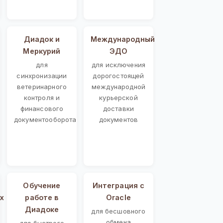
Диадок и
Международный
Меркурий
ЭДО
для
для исключения
синхронизации
дорогостоящей
ветеринарного
международной
контроля и
курьерской
финансового
доставки
документооборота
документов
Обучение
Интеграция с
х
работе в
Oracle
Диадоке
для бесшовного
обмена
для быстрого