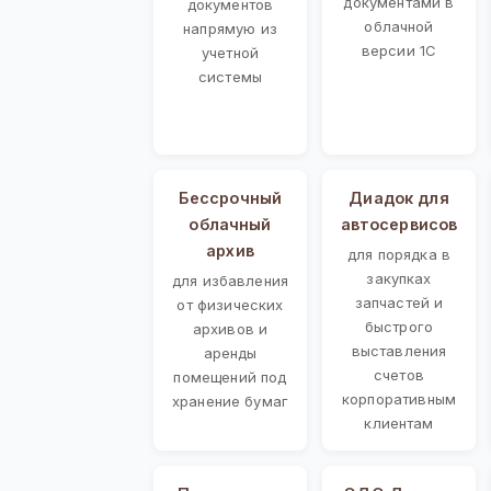
документами в
документов
облачной
напрямую из
версии 1С
учетной
системы
Бессрочный
Диадок для
облачный
автосервисов
архив
для порядка в
закупках
для избавления
запчастей и
от физических
быстрого
архивов и
выставления
аренды
счетов
помещений под
корпоративным
хранение бумаг
клиентам