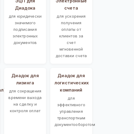
ЭЦП для
Электронные
Диадока
счета
для юридически
для ускорения
значимого
получения
подписания
оплаты от
электронных
клиентов за
документов
счет
мгновенной
доставки счета
Диадок для
Диадок для
лизинга
логистических
ал)
компаний
для сокращения
времени выхода
для
на сделку и
эффективного
контроля оплат
управления
транспортным
документооборотом