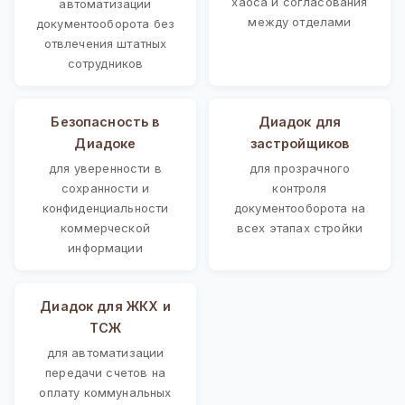
хаоса и согласования
автоматизации
между отделами
документооборота без
отвлечения штатных
сотрудников
Безопасность в
Диадок для
Диадоке
застройщиков
для уверенности в
для прозрачного
сохранности и
контроля
конфиденциальности
документооборота на
коммерческой
всех этапах стройки
информации
Диадок для ЖКХ и
ТСЖ
для автоматизации
передачи счетов на
оплату коммунальных