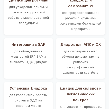
Диадок для розницы
Диадок для
самозанятых
для ускорения приемки
товара и корректной
для профессиональной
работы с маркированной
работы с крупными
продукцией
заказчиками без лишней
бюрократии
Интеграция с SAP
Диадок для АПК и СХ
для объединения
для своевременного
мощностей ERP SAP и
обмена документами в
гибкости ЭДО Диадок
условиях
географической
удаленности хозяйств
Установка Диадока
Диадок для складов и
логистических
для корректной работы
центров
системы ЭДО на
рабочем месте
для ускорения процессов