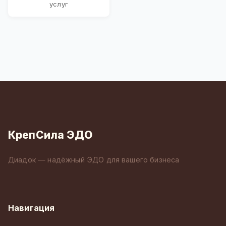
услуг
КрепСила ЭДО
Диадок — надёжный ЭДО для вашего бизнеса
Навигация