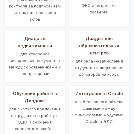
ФНС и встречные
контроля за подписанием
проверки
важных контрактов и
актов
Диадок в
Диадок для
недвижимости
образовательных
центров
для ускорения
визирования документов
для онлайн-зачисления
между собственниками и
студентов и подписания
арендаторами
договоров на курсы
Обучение работе в
Интеграция с Oracle
Диадоке
для бесшовного обмена
данными между
для быстрого вовлечения
финансовыми модулями
сотрудников в работу с
Oracle и ЭДО
ЭДО и снижения
количества ошибок