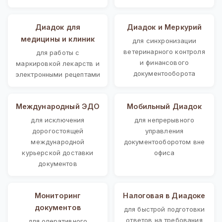
Диадок для
Диадок и Меркурий
медицины и клиник
для синхронизации
ветеринарного контроля
для работы с
и финансового
маркировкой лекарств и
документооборота
электронными рецептами
Международный ЭДО
Мобильный Диадок
для исключения
для непрерывного
дорогостоящей
управления
международной
документооборотом вне
курьерской доставки
офиса
документов
Мониторинг
Налоговая в Диадоке
документов
для быстрой подготовки
ответов на требования
для оперативного