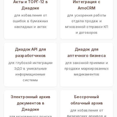
Акты и ТОРГ-12 в
Интеграция с
Диадоке
AmoCRM
для избавления от
для ускорения работы
ошибок в бумажных
отдела продаж и
накладных и актах
мгновенной отправки КП
и договоров
Диадок API для
Диадок для
разработчиков
аптечного бизнеса
для глубокой интеграции
для законной приемки и
ЭДО в уникальные
продажи маркированных
информационные
медикаментов
системы
Электронный архив
Бессрочный
документов в
облачный архив
Диадоке
для избавления от
физических архивов и
для мгновенного поиска