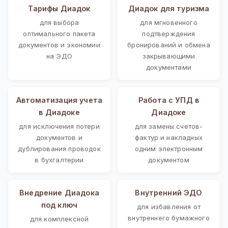
Тарифы Диадок
Диадок для туризма
для выбора
для мгновенного
оптимального пакета
подтверждения
документов и экономии
бронирований и обмена
на ЭДО
закрывающими
документами
Автоматизация учета
Работа с УПД в
в Диадоке
Диадоке
для исключения потери
для замены счетов-
документов и
фактур и накладных
дублирования проводок
одним электронным
в бухгалтерии
документом
Внедрение Диадока
Внутренний ЭДО
под ключ
для избавления от
внутреннего бумажного
для комплексной