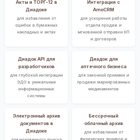
Акты и ТОРГ-12 в
Интеграция с
Диадоке
AmoCRM
для избавления от
для ускорения работы
ошибок в бумажных
отдела продаж и
накладных и актах
мгновенной отправки КП
и договоров
Диадок API для
Диадок для
разработчиков
аптечного бизнеса
для глубокой интеграции
для законной приемки и
ЭДО в уникальные
продажи маркированных
информационные
медикаментов
системы
Электронный архив
Бессрочный
документов в
облачный архив
Диадоке
для избавления от
физических архивов и
для мгновенного поиска