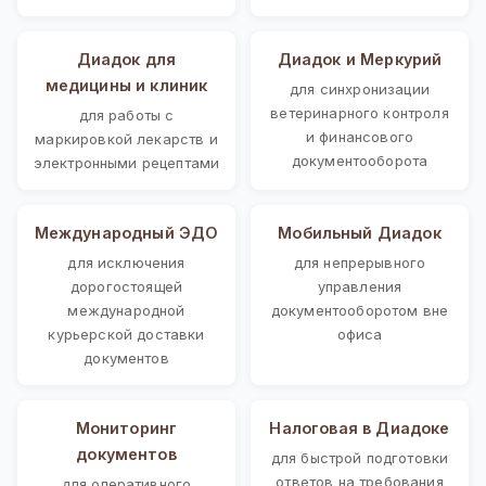
Диадок для
Диадок и Меркурий
медицины и клиник
для синхронизации
ветеринарного контроля
для работы с
и финансового
маркировкой лекарств и
документооборота
электронными рецептами
Международный ЭДО
Мобильный Диадок
для исключения
для непрерывного
дорогостоящей
управления
международной
документооборотом вне
курьерской доставки
офиса
документов
Мониторинг
Налоговая в Диадоке
документов
для быстрой подготовки
ответов на требования
для оперативного