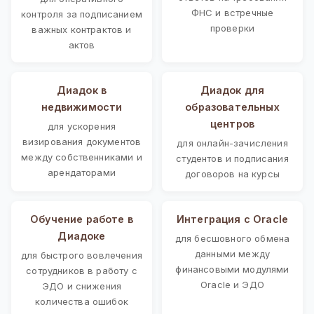
ФНС и встречные
контроля за подписанием
проверки
важных контрактов и
актов
Диадок в
Диадок для
недвижимости
образовательных
центров
для ускорения
визирования документов
для онлайн-зачисления
между собственниками и
студентов и подписания
арендаторами
договоров на курсы
Обучение работе в
Интеграция с Oracle
Диадоке
для бесшовного обмена
данными между
для быстрого вовлечения
финансовыми модулями
сотрудников в работу с
Oracle и ЭДО
ЭДО и снижения
количества ошибок