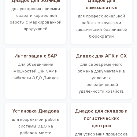
Диадок для розницы
Диадок для
самозанятых
для ускорения приемки
товара и корректной
для профессиональной
работы с маркированной
работы с крупными
продукцией
заказчиками без лишней
бюрократии
Интеграция с SAP
Диадок для АПК и СХ
для объединения
для своевременного
мощностей ERP SAP и
обмена документами в
гибкости ЭДО Диадок
условиях
географической
удаленности хозяйств
Установка Диадока
Диадок для складов и
логистических
для корректной работы
центров
системы ЭДО на
рабочем месте
для ускорения процессов