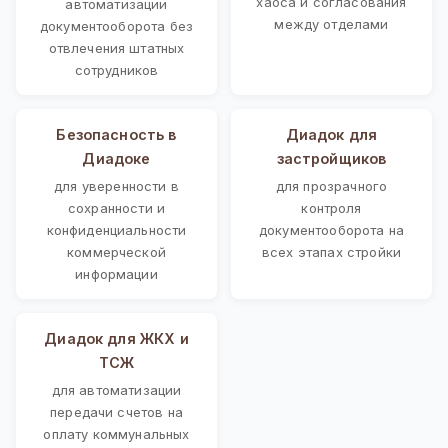
хаоса и согласования
автоматизации
между отделами
документооборота без
отвлечения штатных
сотрудников
Безопасность в
Диадок для
Диадоке
застройщиков
для уверенности в
для прозрачного
сохранности и
контроля
конфиденциальности
документооборота на
коммерческой
всех этапах стройки
информации
Диадок для ЖКХ и
ТСЖ
для автоматизации
передачи счетов на
оплату коммунальных