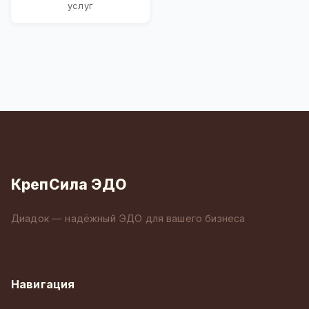
услуг
КрепСила ЭДО
Диадок — надёжный ЭДО для вашего бизнеса
Навигация