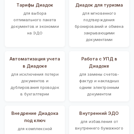
Тарифы Диадок
Диадок для туризма
для выбора
для мгновенного
оптимального пакета
подтверждения
документов и экономии
бронирований и обмена
на ЭДО
закрывающими
документами
Автоматизация учета
Работа с УПД в
в Диадоке
Диадоке
для исключения потери
для замены счетов-
документов и
фактур и накладных
дублирования проводок
одним электронным
в бухгалтерии
документом
Внедрение Диадока
Внутренний ЭДО
под ключ
для избавления от
внутреннего бумажного
для комплексной