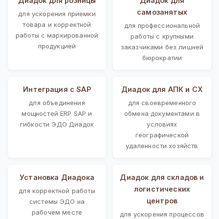
Диадок для розницы
Диадок для
самозанятых
для ускорения приемки
товара и корректной
для профессиональной
работы с маркированной
работы с крупными
продукцией
заказчиками без лишней
бюрократии
Интеграция с SAP
Диадок для АПК и СХ
для объединения
для своевременного
мощностей ERP SAP и
обмена документами в
гибкости ЭДО Диадок
условиях
географической
удаленности хозяйств
Установка Диадока
Диадок для складов и
логистических
для корректной работы
центров
системы ЭДО на
рабочем месте
для ускорения процессов