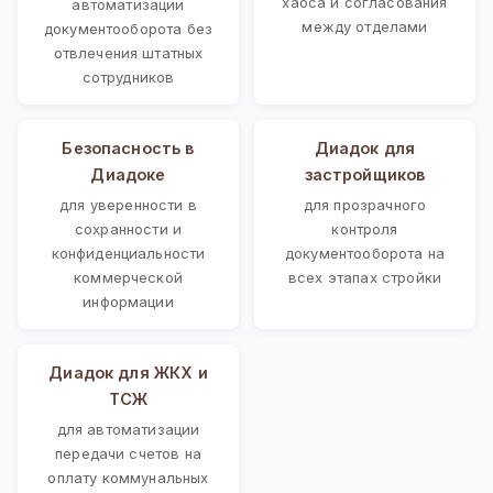
хаоса и согласования
автоматизации
между отделами
документооборота без
отвлечения штатных
сотрудников
Безопасность в
Диадок для
Диадоке
застройщиков
для уверенности в
для прозрачного
сохранности и
контроля
конфиденциальности
документооборота на
коммерческой
всех этапах стройки
информации
Диадок для ЖКХ и
ТСЖ
для автоматизации
передачи счетов на
оплату коммунальных