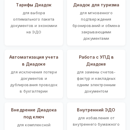
Тарифы Диадок
Диадок для туризма
для выбора
для мгновенного
оптимального пакета
подтверждения
документов и экономии
бронирований и обмена
на ЭДО
закрывающими
документами
Автоматизация учета
Работа с УПД в
в Диадоке
Диадоке
для исключения потери
для замены счетов-
документов и
фактур и накладных
дублирования проводок
одним электронным
в бухгалтерии
документом
Внедрение Диадока
Внутренний ЭДО
под ключ
для избавления от
внутреннего бумажного
для комплексной