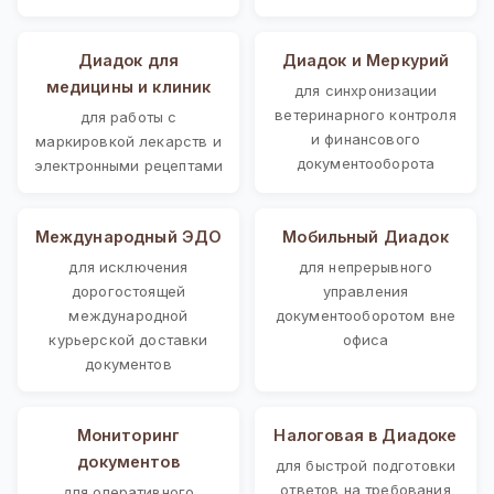
Диадок для
Диадок и Меркурий
медицины и клиник
для синхронизации
ветеринарного контроля
для работы с
и финансового
маркировкой лекарств и
документооборота
электронными рецептами
Международный ЭДО
Мобильный Диадок
для исключения
для непрерывного
дорогостоящей
управления
международной
документооборотом вне
курьерской доставки
офиса
документов
Мониторинг
Налоговая в Диадоке
документов
для быстрой подготовки
ответов на требования
для оперативного