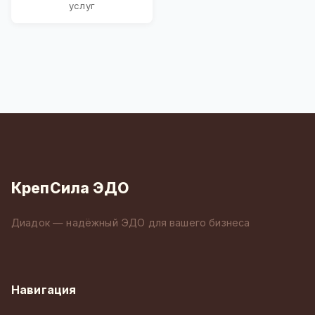
услуг
КрепСила ЭДО
Диадок — надёжный ЭДО для вашего бизнеса
Навигация