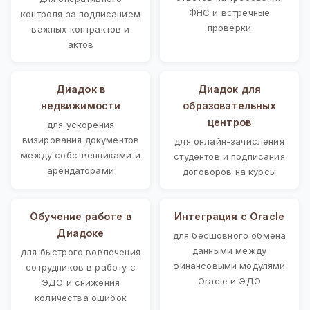
ФНС и встречные
контроля за подписанием
проверки
важных контрактов и
актов
Диадок в
Диадок для
недвижимости
образовательных
центров
для ускорения
визирования документов
для онлайн-зачисления
между собственниками и
студентов и подписания
арендаторами
договоров на курсы
Обучение работе в
Интеграция с Oracle
Диадоке
для бесшовного обмена
данными между
для быстрого вовлечения
финансовыми модулями
сотрудников в работу с
Oracle и ЭДО
ЭДО и снижения
количества ошибок