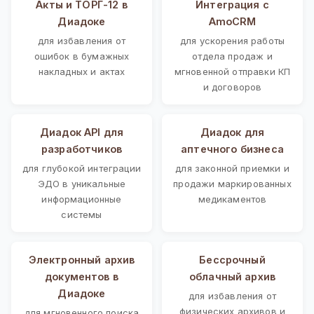
Акты и ТОРГ-12 в
Интеграция с
Диадоке
AmoCRM
для избавления от
для ускорения работы
ошибок в бумажных
отдела продаж и
накладных и актах
мгновенной отправки КП
и договоров
Диадок API для
Диадок для
разработчиков
аптечного бизнеса
для глубокой интеграции
для законной приемки и
ЭДО в уникальные
продажи маркированных
информационные
медикаментов
системы
Электронный архив
Бессрочный
документов в
облачный архив
Диадоке
для избавления от
физических архивов и
для мгновенного поиска