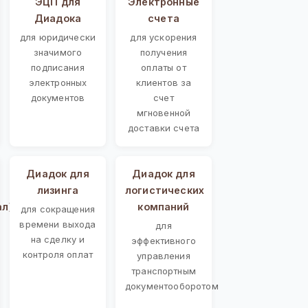
ЭЦП для
Электронные
Диадока
счета
для юридически
для ускорения
значимого
получения
подписания
оплаты от
электронных
клиентов за
документов
счет
мгновенной
доставки счета
Диадок для
Диадок для
лизинга
логистических
ал)
компаний
для сокращения
времени выхода
для
на сделку и
эффективного
контроля оплат
управления
транспортным
документооборотом