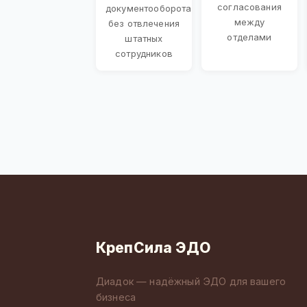
согласования
документооборота
между
без отвлечения
отделами
штатных
сотрудников
КрепСила ЭДО
Диадок — надёжный ЭДО для вашего
бизнеса