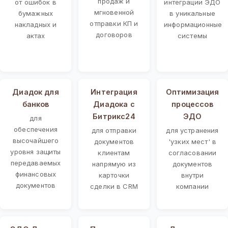
продаж и
от ошибок в
интеграции ЭДО
мгновенной
бумажных
в уникальные
отправки КП и
накладных и
информационные
договоров
актах
системы
Диадок для
Интеграция
Оптимизация
банков
Диадока с
процессов
Битрикс24
ЭДО
для
обеспечения
для отправки
для устранения
высочайшего
документов
'узких мест' в
уровня защиты
клиентам
согласовании
передаваемых
напрямую из
документов
финансовых
карточки
внутри
документов
сделки в CRM
компании