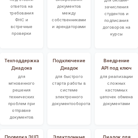
ответов на
документов
зачисления
требования
между
студентов и
ФНС и
собственниками
подписания
встречные
и арендаторами
договоров на
проверки
курсы
Техподдержка
Подключение
Внедрение
Диадока
Диадок
API под ключ
для
для быстрого
для реализации
мгновенного
старта работы в
сложных
решения
системе
кастомных
технических
электронного
цепочек обмена
проблем при
документооборота
документами
отправке
документов
Проверка ЭЦП
Электронные
Диадок для