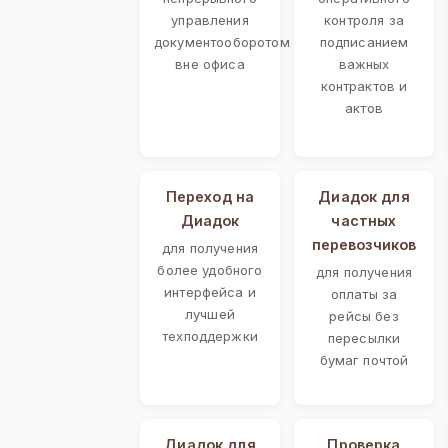
управления
контроля за
документооборотом
подписанием
вне офиса
важных
контрактов и
актов
Переход на
Диадок для
Диадок
частных
перевозчиков
для получения
более удобного
для получения
интерфейса и
оплаты за
лучшей
рейсы без
техподдержки
пересылки
бумаг почтой
Диадок для
Проверка