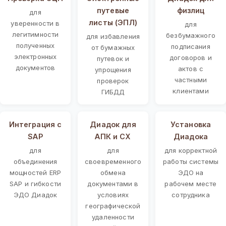
путевые
физлиц
для
листы (ЭПЛ)
уверенности в
для
легитимности
безбумажного
для избавления
полученных
подписания
от бумажных
электронных
договоров и
путевок и
документов
актов с
упрощения
частными
проверок
клиентами
ГИБДД
Интеграция с
Диадок для
Установка
SAP
АПК и СХ
Диадока
для
для
для корректной
объединения
своевременного
работы системы
мощностей ERP
обмена
ЭДО на
SAP и гибкости
документами в
рабочем месте
ЭДО Диадок
условиях
сотрудника
географической
удаленности