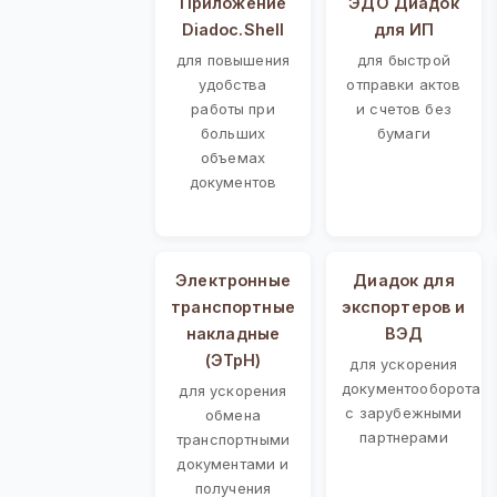
Приложение
ЭДО Диадок
Diadoc.Shell
для ИП
для повышения
для быстрой
удобства
отправки актов
работы при
и счетов без
больших
бумаги
объемах
документов
Электронные
Диадок для
транспортные
экспортеров и
накладные
ВЭД
(ЭТрН)
для ускорения
документооборота
для ускорения
с зарубежными
обмена
партнерами
транспортными
документами и
получения