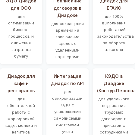
ЭДО Диадок
Подписание
Диадок для
для ООО
договоров в
ЕГАИС
Диадоке
для
для 100%
оптимизации
выполнения
для сокращения
бизнес-
требований
времени на
процессов и
законодательства
заключение
снижения
по обороту
сделок с
затрат на
алкоголя
удаленными
бумагу
партнерами
Диадок для
Интеграция
КЭДО в
кафе и
Диадок по API
Диадоке
ресторанов
(Контур.Персон
для
синхронизации
для
для удаленного
ЭДО с
обязательной
подписания
уникальными
работы с
трудовых
самописными
маркировкой
договоров и
системами
воды, молока и
приказов с
учета
напитков
сотрудниками