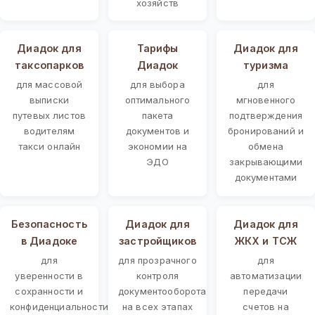
хозяйств
Диадок для
Тарифы
Диадок для
таксопарков
Диадок
туризма
для массовой
для выбора
для
выписки
оптимального
мгновенного
путевых листов
пакета
подтверждения
водителям
документов и
бронирований и
такси онлайн
экономии на
обмена
ЭДО
закрывающими
документами
Безопасность
Диадок для
Диадок для
в Диадоке
застройщиков
ЖКХ и ТСЖ
для
для прозрачного
для
уверенности в
контроля
автоматизации
сохранности и
документооборота
передачи
конфиденциальности
на всех этапах
счетов на