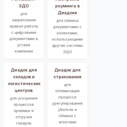
ЭДО
роуминга в
Диадоке
для
закрепления
для обмена
правил работы
документами с
с цифровыми
клиентами,
документами в
использующими
уставе
другие системы
компании
ЭДО
Диадок для
Диадок для
складов и
страхования
логистических
для
центров
оптимизации
процесса
для ускорения
урегулирования
процессов
убытков и
приемки и
обмена с
отгрузки
агентами
товаров