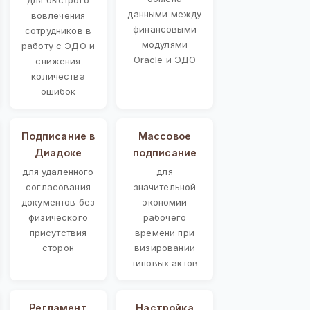
данными между
вовлечения
финансовыми
сотрудников в
модулями
работу с ЭДО и
Oracle и ЭДО
снижения
количества
ошибок
Подписание в
Массовое
Диадоке
подписание
для удаленного
для
согласования
значительной
документов без
экономии
физического
рабочего
присутствия
времени при
сторон
визировании
типовых актов
Регламент
Настройка