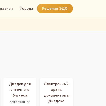
Главная
Города
Решения ЭДО
Диадок для
Электронный
аптечного
архив
бизнеса
документов в
Диадоке
для законной