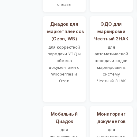
оплаты
Диадок для
ЭДО для
маркетплейсов
маркировки
(Ozon, WB)
Честный ЗНАК
для корректной
для
передачи УПД и
автоматической
обмена
передачи кодов
документами с
маркировки в
Wildberries и
систему
Ozon
Честный ЗНАК
Мобильный
Мониторинг
Диадок
документов
для
для
непрерывного
оперативного