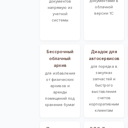
документами в
документов
облачной
напрямую из
версии 1С
учетной
системы
Бессрочный
Диадок для
облачный
автосервисов
архив
для порядка в
закупках
для избавления
запчастей и
от физических
быстрого
архивов и
выставления
аренды
счетов
помещений под
корпоративным
хранение бумаг
клиентам