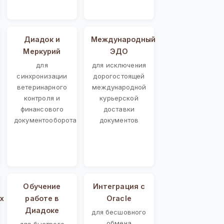
Диадок и
Международный
Меркурий
ЭДО
для
для исключения
синхронизации
дорогостоящей
ветеринарного
международной
контроля и
курьерской
финансового
доставки
документооборота
документов
Обучение
Интеграция с
х
работе в
Oracle
Диадоке
для бесшовного
обмена
для быстрого