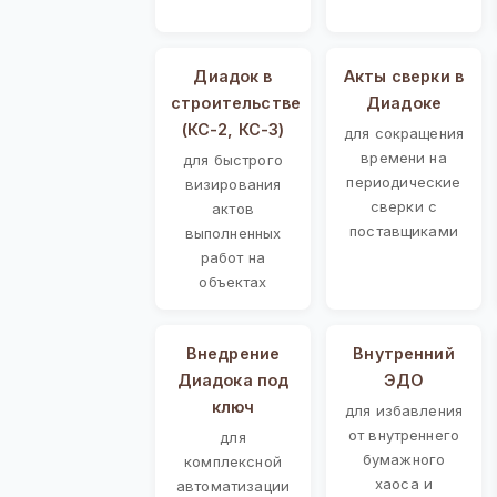
Диадок в
Акты сверки в
строительстве
Диадоке
(КС-2, КС-3)
для сокращения
времени на
для быстрого
периодические
визирования
сверки с
актов
поставщиками
выполненных
работ на
объектах
Внедрение
Внутренний
Диадока под
ЭДО
ключ
для избавления
от внутреннего
для
бумажного
комплексной
хаоса и
автоматизации