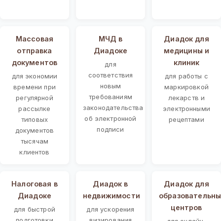
Массовая
МЧД в
Диадок для
отправка
Диадоке
медицины и
документов
клиник
для
соответствия
для экономии
для работы с
новым
времени при
маркировкой
требованиям
регулярной
лекарств и
законодательства
рассылке
электронными
об электронной
типовых
рецептами
подписи
документов
тысячам
клиентов
Налоговая в
Диадок в
Диадок для
Диадоке
недвижимости
образовательны
центров
для быстрой
для ускорения
подготовки
визирования
для онлайн-