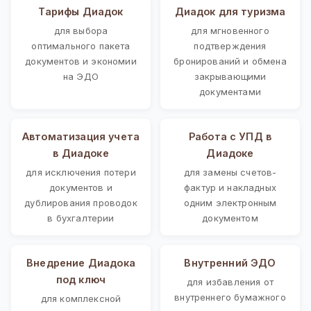
Тарифы Диадок
Диадок для туризма
для выбора
для мгновенного
оптимального пакета
подтверждения
документов и экономии
бронирований и обмена
на ЭДО
закрывающими
документами
Автоматизация учета
Работа с УПД в
в Диадоке
Диадоке
для исключения потери
для замены счетов-
документов и
фактур и накладных
дублирования проводок
одним электронным
в бухгалтерии
документом
Внедрение Диадока
Внутренний ЭДО
под ключ
для избавления от
внутреннего бумажного
для комплексной