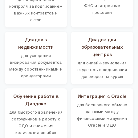
ФНС и встречные
контроля за подписанием
проверки
важных контрактов и
актов
Диадок в
Диадок для
недвижимости
образовательных
центров
для ускорения
визирования документов
для онлайн-зачисления
между собственниками и
студентов и подписания
арендаторами
договоров на курсы
Обучение работе в
Интеграция с Oracle
Диадоке
для бесшовного обмена
данными между
для быстрого вовлечения
финансовыми модулями
сотрудников в работу с
Oracle и ЭДО
ЭДО и снижения
количества ошибок