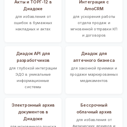
Акты и ТОРГ-12 в
Интеграция с
Диадоке
AmoCRM
для избавления от
для ускорения работы
ошибок в бумажных
отдела продаж и
накладных и актах
мгновенной отправки КП
и договоров
Диадок API для
Диадок для
разработчиков
аптечного бизнеса
для глубокой интеграции
для законной приемки и
ЭДО в уникальные
продажи маркированных
информационные
медикаментов
системы
Электронный архив
Бессрочный
документов в
облачный архив
Диадоке
для избавления от
физических архивов и
для мгновенного поиска