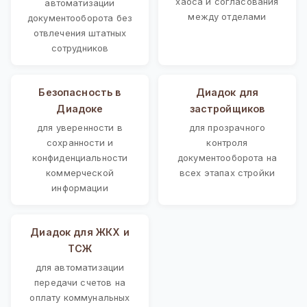
хаоса и согласования
автоматизации
между отделами
документооборота без
отвлечения штатных
сотрудников
Безопасность в
Диадок для
Диадоке
застройщиков
для уверенности в
для прозрачного
сохранности и
контроля
конфиденциальности
документооборота на
коммерческой
всех этапах стройки
информации
Диадок для ЖКХ и
ТСЖ
для автоматизации
передачи счетов на
оплату коммунальных