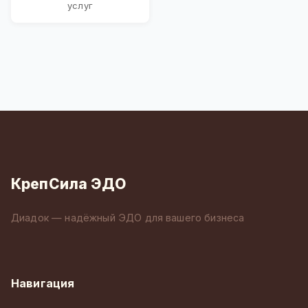
услуг
КрепСила ЭДО
Диадок — надёжный ЭДО для вашего бизнеса
Навигация