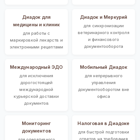
Диадок для
Диадок и Меркурий
медицины и клиник
для синхронизации
ветеринарного контроля
для работы с
и финансового
маркировкой лекарств и
документооборота
электронными рецептами
Международный ЭДО
Мобильный Диадок
для исключения
для непрерывного
дорогостоящей
управления
международной
документооборотом вне
курьерской доставки
офиса
документов
Мониторинг
Налоговая в Диадоке
документов
для быстрой подготовки
ответов на требования
для оперативного