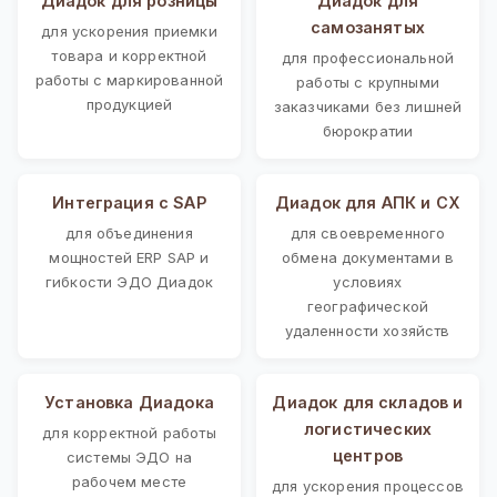
Диадок для розницы
Диадок для
самозанятых
для ускорения приемки
товара и корректной
для профессиональной
работы с маркированной
работы с крупными
продукцией
заказчиками без лишней
бюрократии
Интеграция с SAP
Диадок для АПК и СХ
для объединения
для своевременного
мощностей ERP SAP и
обмена документами в
гибкости ЭДО Диадок
условиях
географической
удаленности хозяйств
Установка Диадока
Диадок для складов и
логистических
для корректной работы
центров
системы ЭДО на
рабочем месте
для ускорения процессов