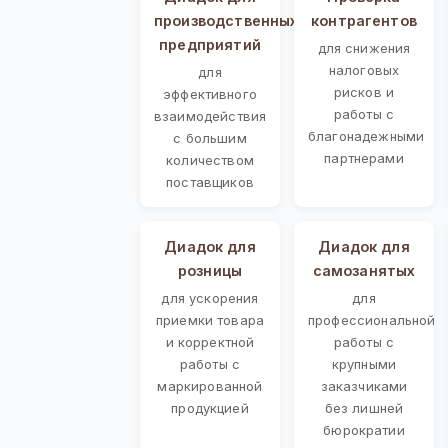
производственных
контрагентов
предприятий
для снижения
налоговых
для
рисков и
эффективного
работы с
взаимодействия
благонадежными
с большим
партнерами
количеством
поставщиков
Диадок для
Диадок для
розницы
самозанятых
для ускорения
для
приемки товара
профессиональной
и корректной
работы с
работы с
крупными
маркированной
заказчиками
продукцией
без лишней
бюрократии