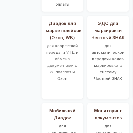
оплаты
Диадок для
ЭДО для
маркетплейсов
маркировки
(Ozon, WB)
Честный ЗНАК
для корректной
для
передачи УПД и
автоматической
обмена
передачи кодов
документами с
маркировки в
Wildberries и
систему
Ozon
Честный ЗНАК
Мобильный
Мониторинг
Диадок
документов
для
для
непрерывного
оперативного