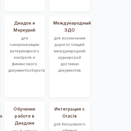
Диадок и
Международный
Меркурий
ЭДО
для
для исключения
синхронизации
дорогостоящей
ветеринарного
международной
контроля и
курьерской
финансового
доставки
документооборота
документов
Обучение
Интеграция с
х
работе в
Oracle
Диадоке
для бесшовного
обмена
для быстрого