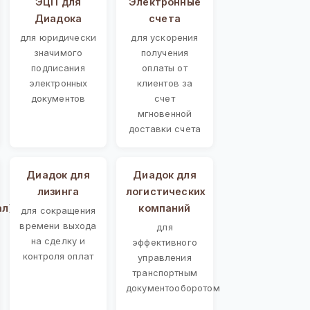
ЭЦП для
Электронные
Диадока
счета
для юридически
для ускорения
значимого
получения
подписания
оплаты от
электронных
клиентов за
документов
счет
мгновенной
доставки счета
Диадок для
Диадок для
лизинга
логистических
ал)
компаний
для сокращения
времени выхода
для
на сделку и
эффективного
контроля оплат
управления
транспортным
документооборотом