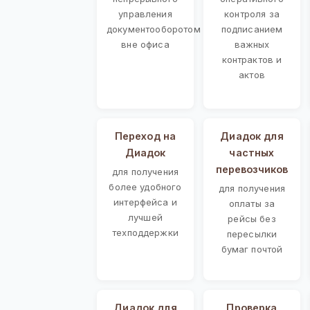
управления
контроля за
документооборотом
подписанием
вне офиса
важных
контрактов и
актов
Переход на
Диадок для
Диадок
частных
перевозчиков
для получения
более удобного
для получения
интерфейса и
оплаты за
лучшей
рейсы без
техподдержки
пересылки
бумаг почтой
Диадок для
Проверка