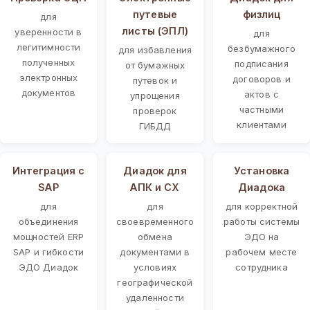
путевые
физлиц
для
листы (ЭПЛ)
уверенности в
для
легитимности
безбумажного
для избавления
полученных
подписания
от бумажных
электронных
договоров и
путевок и
документов
актов с
упрощения
частными
проверок
клиентами
ГИБДД
Интеграция с
Диадок для
Установка
SAP
АПК и СХ
Диадока
для
для
для корректной
объединения
своевременного
работы системы
мощностей ERP
обмена
ЭДО на
SAP и гибкости
документами в
рабочем месте
ЭДО Диадок
условиях
сотрудника
географической
удаленности