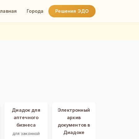
Главная
Города
Решения ЭДО
Диадок для
Электронный
аптечного
архив
бизнеса
документов в
Диадоке
для законной