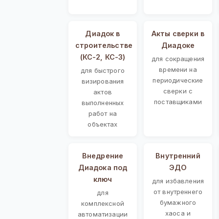
Диадок в
Акты сверки в
строительстве
Диадоке
(КС-2, КС-3)
для сокращения
времени на
для быстрого
периодические
визирования
сверки с
актов
поставщиками
выполненных
работ на
объектах
Внедрение
Внутренний
Диадока под
ЭДО
ключ
для избавления
от внутреннего
для
бумажного
комплексной
хаоса и
автоматизации