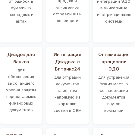
продаж и
от ошибок в
интеграции ЭДО
мгновенной
бумажных
в уникальные
отправки КП и
накладных и
информационные
договоров
актах
системы
Диадок для
Интеграция
Оптимизация
банков
Диадока с
процессов
Битрикс24
ЭДО
для
обеспечения
для отправки
для устранения
высочайшего
документов
'узких мест' в
уровня защиты
клиентам
согласовании
передаваемых
напрямую из
документов
финансовых
карточки
внутри
документов
сделки в CRM
компании