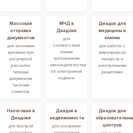
Массовая
МЧД в
Диадок для
отправка
Диадоке
медицины и
документов
клиник
для
соответствия
для экономии
для работы с
новым
времени при
маркировкой
требованиям
регулярной
лекарств и
законодательства
рассылке
электронными
об электронной
типовых
рецептами
подписи
документов
тысячам
клиентов
Налоговая в
Диадок в
Диадок для
Диадоке
недвижимости
образовательны
центров
для быстрой
для ускорения
подготовки
визирования
для онлайн-