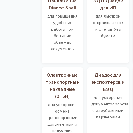
Приложение
ЭДО Диадок
Diadoc.Shell
для ИП
для повышения
для быстрой
удобства
отправки актов
работы при
и счетов без
больших
бумаги
объемах
документов
Электронные
Диадок для
транспортные
экспортеров и
накладные
ВЭД
(ЭТрН)
для ускорения
документооборота
для ускорения
с зарубежными
обмена
партнерами
транспортными
документами и
получения