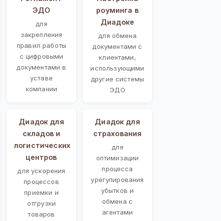
ЭДО
роуминга в
Диадоке
для
закрепления
для обмена
правил работы
документами с
с цифровыми
клиентами,
документами в
использующими
уставе
другие системы
компании
ЭДО
Диадок для
Диадок для
складов и
страхования
логистических
для
центров
оптимизации
процесса
для ускорения
урегулирования
процессов
убытков и
приемки и
обмена с
отгрузки
агентами
товаров