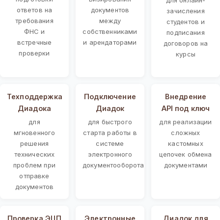
ответов на
документов
зачисления
требования
между
студентов и
ФНС и
собственниками
подписания
встречные
и арендаторами
договоров на
проверки
курсы
Техподдержка
Подключение
Внедрение
Диадока
Диадок
API под ключ
для
для быстрого
для реализации
мгновенного
старта работы в
сложных
решения
системе
кастомных
технических
электронного
цепочек обмена
проблем при
документооборота
документами
отправке
документов
Проверка ЭЦП
Электронные
Диадок для