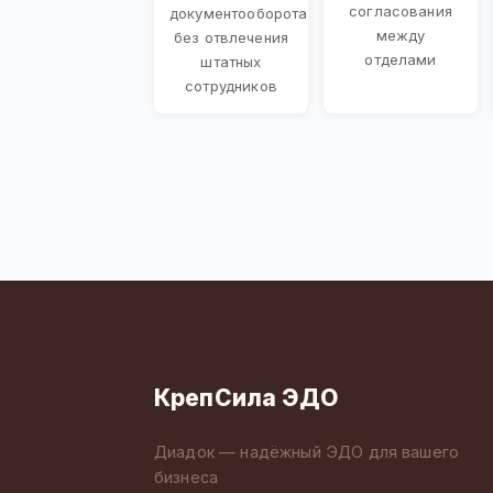
согласования
документооборота
между
без отвлечения
отделами
штатных
сотрудников
КрепСила ЭДО
Диадок — надёжный ЭДО для вашего
бизнеса