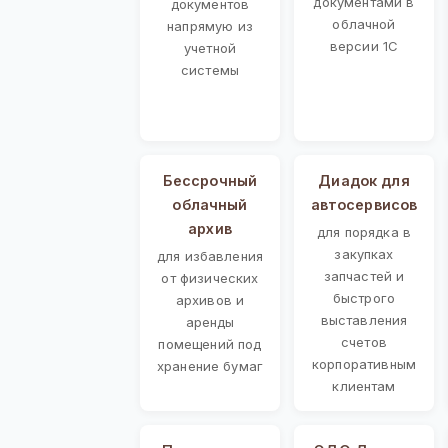
документами в
документов
облачной
напрямую из
версии 1С
учетной
системы
Бессрочный
Диадок для
облачный
автосервисов
архив
для порядка в
закупках
для избавления
запчастей и
от физических
быстрого
архивов и
выставления
аренды
счетов
помещений под
корпоративным
хранение бумаг
клиентам