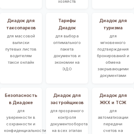
хозяйств
Диадок для
Тарифы
Диадок для
таксопарков
Диадок
туризма
для массовой
для выбора
для
выписки
оптимального
мгновенного
путевых листов
пакета
подтверждения
водителям
документов и
бронирований и
такси онлайн
экономии на
обмена
ЭДО
закрывающими
документами
Безопасность
Диадок для
Диадок для
в Диадоке
застройщиков
ЖКХ и ТСЖ
для
для прозрачного
для
уверенности в
контроля
автоматизации
сохранности и
документооборота
передачи
конфиденциальности
на всех этапах
счетов на