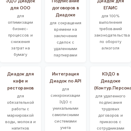
ЭДО Диадок
Подписание
Диадок для
для ООО
договоров в
ЕГАИС
Диадоке
для
для 100%
оптимизации
выполнения
для сокращения
бизнес-
требований
времени на
процессов и
законодательства
заключение
снижения
по обороту
сделок с
затрат на
алкоголя
удаленными
бумагу
партнерами
Диадок для
Интеграция
КЭДО в
кафе и
Диадок по API
Диадоке
ресторанов
(Контур.Персон
для
синхронизации
для
для удаленного
ЭДО с
обязательной
подписания
уникальными
работы с
трудовых
самописными
маркировкой
договоров и
системами
воды, молока и
приказов с
учета
напитков
сотрудниками