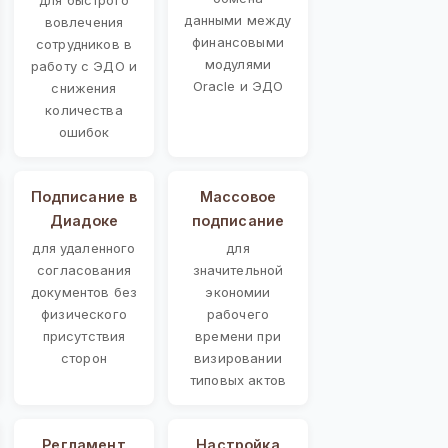
данными между
вовлечения
финансовыми
сотрудников в
модулями
работу с ЭДО и
Oracle и ЭДО
снижения
количества
ошибок
Подписание в
Массовое
Диадоке
подписание
для удаленного
для
согласования
значительной
документов без
экономии
физического
рабочего
присутствия
времени при
сторон
визировании
типовых актов
Регламент
Настройка