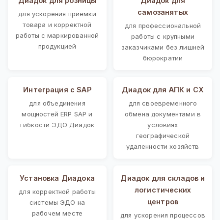
Диадок для розницы
Диадок для
самозанятых
для ускорения приемки
товара и корректной
для профессиональной
работы с маркированной
работы с крупными
продукцией
заказчиками без лишней
бюрократии
Интеграция с SAP
Диадок для АПК и СХ
для объединения
для своевременного
мощностей ERP SAP и
обмена документами в
гибкости ЭДО Диадок
условиях
географической
удаленности хозяйств
Установка Диадока
Диадок для складов и
логистических
для корректной работы
центров
системы ЭДО на
рабочем месте
для ускорения процессов