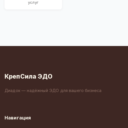
услуг
КрепСила ЭДО
Диадок — надёжный ЭДО для вашего бизнеса
Навигация