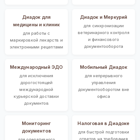
Диадок для
Диадок и Меркурий
медицины и клиник
для синхронизации
ветеринарного контроля
для работы с
и финансового
маркировкой лекарств и
документооборота
электронными рецептами
Международный ЭДО
Мобильный Диадок
для исключения
для непрерывного
дорогостоящей
управления
международной
документооборотом вне
курьерской доставки
офиса
документов
Мониторинг
Налоговая в Диадоке
документов
для быстрой подготовки
ответов на требования
для оперативного