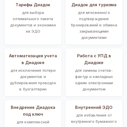
Тарифы Диадок
Диадок для туризма
для выбора
для мгновенного
оптимального пакета
подтверждения
документов и экономии
бронирований и обмена
на ЭДО
закрывающими
документами
Автоматизация учета
Работа с УПД в
в Диадоке
Диадоке
для исключения потери
для замены счетов-
документов и
фактур и накладных
дублирования проводок
одним электронным
в бухгалтерии
документом
Внедрение Диадока
Внутренний ЭДО
под ключ
для избавления от
внутреннего бумажного
для комплексной