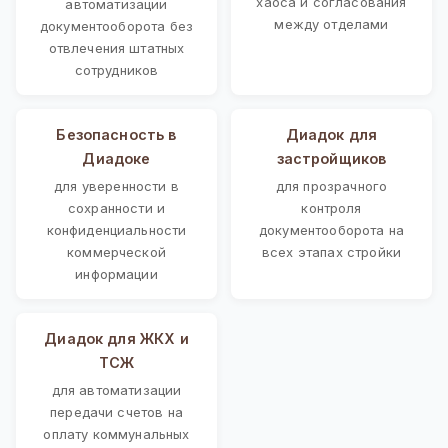
хаоса и согласования
автоматизации
между отделами
документооборота без
отвлечения штатных
сотрудников
Безопасность в
Диадок для
Диадоке
застройщиков
для уверенности в
для прозрачного
сохранности и
контроля
конфиденциальности
документооборота на
коммерческой
всех этапах стройки
информации
Диадок для ЖКХ и
ТСЖ
для автоматизации
передачи счетов на
оплату коммунальных