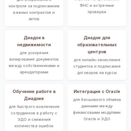
ФНС и встречные
контроля за подписанием
проверки
важных контрактов и
актов
Диадок в
Диадок для
недвижимости
образовательных
центров
для ускорения
визирования документов
для онлайн-зачисления
между собственниками и
студентов и подписания
арендаторами
договоров на курсы
Обучение работе в
Интеграция с Oracle
Диадоке
для бесшовного обмена
данными между
для быстрого вовлечения
финансовыми модулями
сотрудников в работу с
Oracle и ЭДО
ЭДО и снижения
количества ошибок