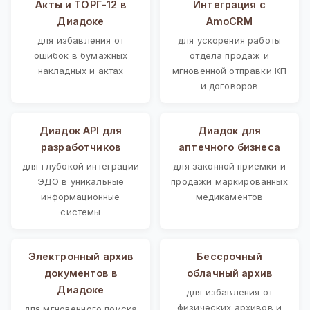
Акты и ТОРГ-12 в
Интеграция с
Диадоке
AmoCRM
для избавления от
для ускорения работы
ошибок в бумажных
отдела продаж и
накладных и актах
мгновенной отправки КП
и договоров
Диадок API для
Диадок для
разработчиков
аптечного бизнеса
для глубокой интеграции
для законной приемки и
ЭДО в уникальные
продажи маркированных
информационные
медикаментов
системы
Электронный архив
Бессрочный
документов в
облачный архив
Диадоке
для избавления от
физических архивов и
для мгновенного поиска