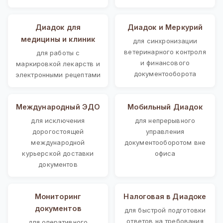
Диадок для
Диадок и Меркурий
медицины и клиник
для синхронизации
ветеринарного контроля
для работы с
и финансового
маркировкой лекарств и
документооборота
электронными рецептами
Международный ЭДО
Мобильный Диадок
для исключения
для непрерывного
дорогостоящей
управления
международной
документооборотом вне
курьерской доставки
офиса
документов
Мониторинг
Налоговая в Диадоке
документов
для быстрой подготовки
ответов на требования
для оперативного