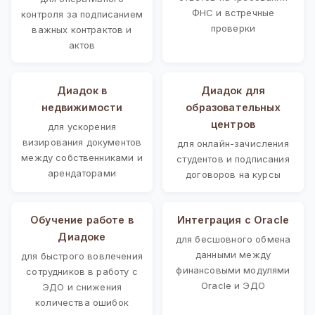
ФНС и встречные
контроля за подписанием
проверки
важных контрактов и
актов
Диадок в
Диадок для
недвижимости
образовательных
центров
для ускорения
визирования документов
для онлайн-зачисления
между собственниками и
студентов и подписания
арендаторами
договоров на курсы
Обучение работе в
Интеграция с Oracle
Диадоке
для бесшовного обмена
данными между
для быстрого вовлечения
финансовыми модулями
сотрудников в работу с
Oracle и ЭДО
ЭДО и снижения
количества ошибок