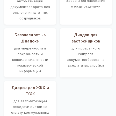
хаоса и согласования
автоматизации
между отделами
документооборота без
отвлечения штатных
сотрудников
Безопасность в
Диадок для
Диадоке
застройщиков
для уверенности в
для прозрачного
сохранности и
контроля
конфиденциальности
документооборота на
коммерческой
всех этапах стройки
информации
Диадок для ЖКХ и
ТСЖ
для автоматизации
передачи счетов на
оплату коммунальных