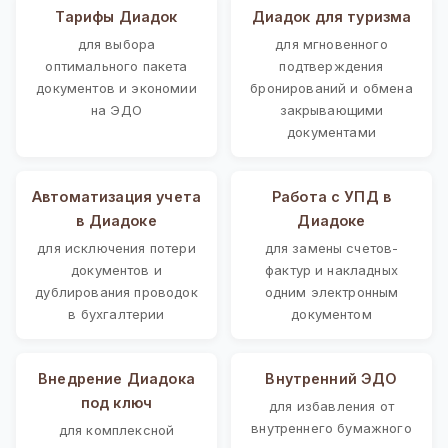
Тарифы Диадок
Диадок для туризма
для выбора
для мгновенного
оптимального пакета
подтверждения
документов и экономии
бронирований и обмена
на ЭДО
закрывающими
документами
Автоматизация учета
Работа с УПД в
в Диадоке
Диадоке
для исключения потери
для замены счетов-
документов и
фактур и накладных
дублирования проводок
одним электронным
в бухгалтерии
документом
Внедрение Диадока
Внутренний ЭДО
под ключ
для избавления от
внутреннего бумажного
для комплексной