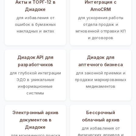
Акты и ТОРГ-12 в
Интеграция с
Диадоке
AmoCRM
для избавления от
для ускорения работы
ошибок в бумажных
отдела продаж и
накладных и актах
мгновенной отправки КП
и договоров
Диадок API для
Диадок для
разработчиков
аптечного бизнеса
для глубокой интеграции
для законной приемки и
ЭДО в уникальные
продажи маркированных
информационные
медикаментов
системы
Электронный архив
Бессрочный
документов в
облачный архив
Диадоке
для избавления от
физических архивов и
для мгновенного поиска