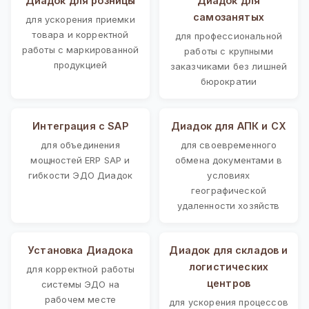
Диадок для розницы
Диадок для
самозанятых
для ускорения приемки
товара и корректной
для профессиональной
работы с маркированной
работы с крупными
продукцией
заказчиками без лишней
бюрократии
Интеграция с SAP
Диадок для АПК и СХ
для объединения
для своевременного
мощностей ERP SAP и
обмена документами в
гибкости ЭДО Диадок
условиях
географической
удаленности хозяйств
Установка Диадока
Диадок для складов и
логистических
для корректной работы
центров
системы ЭДО на
рабочем месте
для ускорения процессов