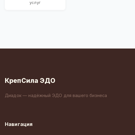
услуг
КрепСила ЭДО
Диадок — надёжный ЭДО для вашего бизнеса
Навигация