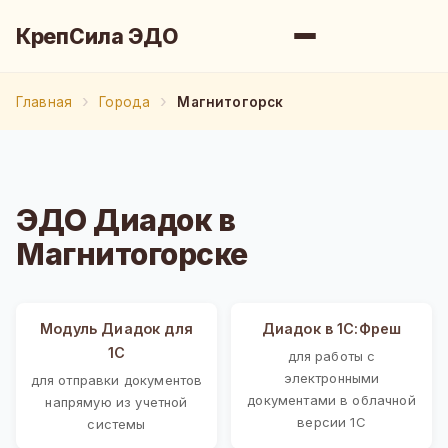
КрепСила ЭДО
Главная
Города
Магнитогорск
ЭДО Диадок в
Магнитогорске
Модуль Диадок для
Диадок в 1С:Фреш
1С
для работы с
электронными
для отправки документов
документами в облачной
напрямую из учетной
версии 1С
системы