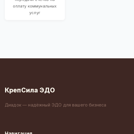
оплату коммунальных
услуг
КрепСила ЭДО
Диадок — надёжный ЭДО для вашего бизнеса
Навигация