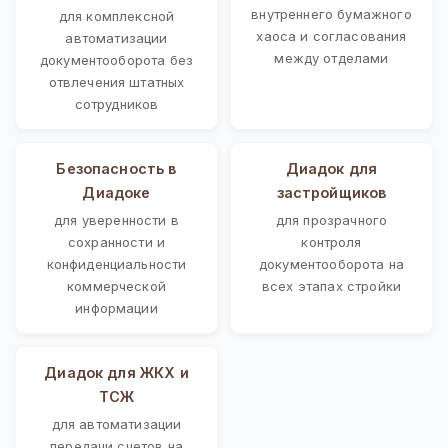
внутреннего бумажного
для комплексной
хаоса и согласования
автоматизации
между отделами
документооборота без
отвлечения штатных
сотрудников
Безопасность в
Диадок для
Диадоке
застройщиков
для уверенности в
для прозрачного
сохранности и
контроля
конфиденциальности
документооборота на
коммерческой
всех этапах стройки
информации
Диадок для ЖКХ и
ТСЖ
для автоматизации
передачи счетов на