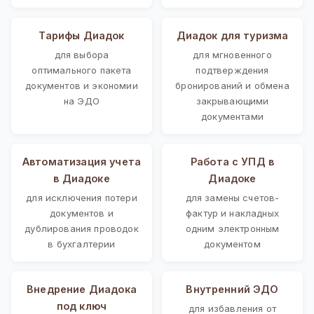
Тарифы Диадок
Диадок для туризма
для выбора
для мгновенного
оптимального пакета
подтверждения
документов и экономии
бронирований и обмена
на ЭДО
закрывающими
документами
Автоматизация учета
Работа с УПД в
в Диадоке
Диадоке
для исключения потери
для замены счетов-
документов и
фактур и накладных
дублирования проводок
одним электронным
в бухгалтерии
документом
Внедрение Диадока
Внутренний ЭДО
под ключ
для избавления от