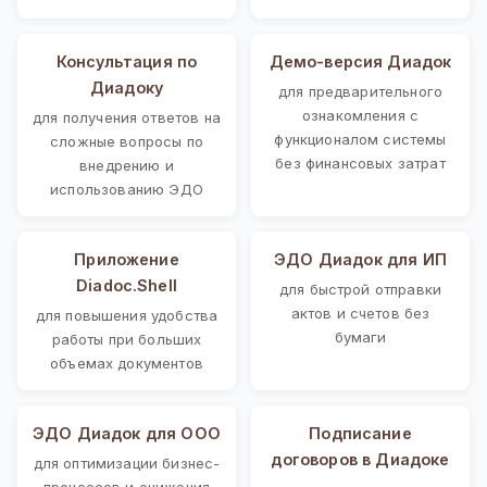
Консультация по
Демо-версия Диадок
Диадоку
для предварительного
ознакомления с
для получения ответов на
функционалом системы
сложные вопросы по
без финансовых затрат
внедрению и
использованию ЭДО
Приложение
ЭДО Диадок для ИП
Diadoc.Shell
для быстрой отправки
актов и счетов без
для повышения удобства
бумаги
работы при больших
объемах документов
ЭДО Диадок для ООО
Подписание
договоров в Диадоке
для оптимизации бизнес-
процессов и снижения