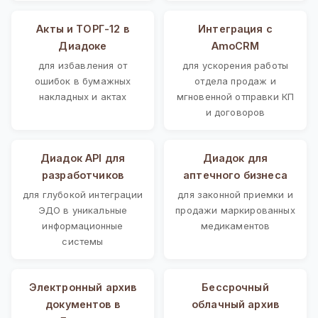
Акты и ТОРГ-12 в
Интеграция с
Диадоке
AmoCRM
для избавления от
для ускорения работы
ошибок в бумажных
отдела продаж и
накладных и актах
мгновенной отправки КП
и договоров
Диадок API для
Диадок для
разработчиков
аптечного бизнеса
для глубокой интеграции
для законной приемки и
ЭДО в уникальные
продажи маркированных
информационные
медикаментов
системы
Электронный архив
Бессрочный
документов в
облачный архив