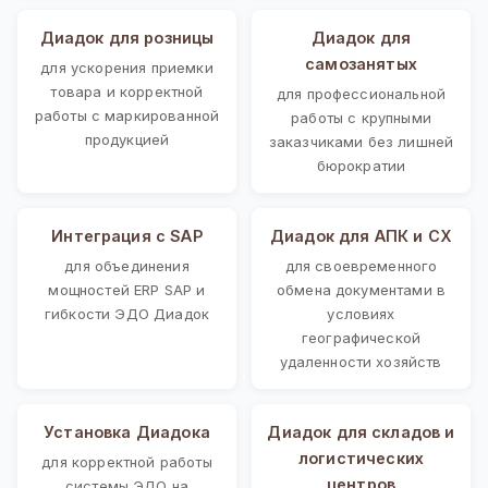
Диадок для розницы
Диадок для
самозанятых
для ускорения приемки
товара и корректной
для профессиональной
работы с маркированной
работы с крупными
продукцией
заказчиками без лишней
бюрократии
Интеграция с SAP
Диадок для АПК и СХ
для объединения
для своевременного
мощностей ERP SAP и
обмена документами в
гибкости ЭДО Диадок
условиях
географической
удаленности хозяйств
Установка Диадока
Диадок для складов и
логистических
для корректной работы
центров
системы ЭДО на