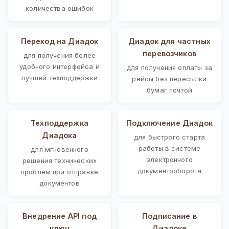
количества ошибок
Переход на Диадок
Диадок для частных
перевозчиков
для получения более
удобного интерфейса и
для получения оплаты за
лучшей техподдержки
рейсы без пересылки
бумаг почтой
Техподдержка
Подключение Диадок
Диадока
для быстрого старта
работы в системе
для мгновенного
электронного
решения технических
документооборота
проблем при отправке
документов
Внедрение API под
Подписание в
ключ
Диадоке