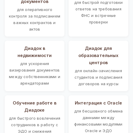
документов
для быстрой подготовки
ответов на требования
для оперативного
ФНС и встречные
контроля за подписанием
проверки
важных контрактов и
актов
Диадок в
Диадок для
недвижимости
образовательных
центров
для ускорения
визирования документов
для онлайн-зачисления
между собственниками и
студентов и подписания
арендаторами
договоров на курсы
Обучение работе в
Интеграция с Oracle
Диадоке
для бесшовного обмена
данными между
для быстрого вовлечения
финансовыми модулями
сотрудников в работу с
Oracle и ЭДО
ЭДО и снижения