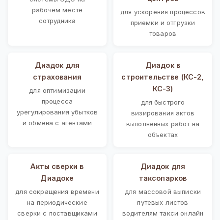
рабочем месте
для ускорения процессов
сотрудника
приемки и отгрузки
товаров
Диадок для
Диадок в
страхования
строительстве (КС-2,
КС-3)
для оптимизации
процесса
для быстрого
урегулирования убытков
визирования актов
и обмена с агентами
выполненных работ на
объектах
Акты сверки в
Диадок для
Диадоке
таксопарков
для сокращения времени
для массовой выписки
на периодические
путевых листов
сверки с поставщиками
водителям такси онлайн