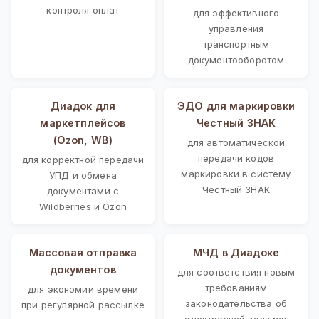
контроля оплат
для эффективного
управления
транспортным
документооборотом
Диадок для
ЭДО для маркировки
маркетплейсов
Честный ЗНАК
(Ozon, WB)
для автоматической
передачи кодов
для корректной передачи
маркировки в систему
УПД и обмена
Честный ЗНАК
документами с
Wildberries и Ozon
Массовая отправка
МЧД в Диадоке
документов
для соответствия новым
требованиям
для экономии времени
законодательства об
при регулярной рассылке
электронной подписи