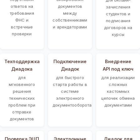
ответов на
документов
зачисления
требования
между
студентов и
ФНС и
собственниками
подписания
встречные
и арендаторами
договоров на
проверки
курсы
Техподдержка
Подключение
Внедрение
Диадока
Диадок
API под ключ
для
для быстрого
для реализации
мгновенного
старта работы в
сложных
решения
системе
кастомных
технических
электронного
цепочек обмена
проблем при
документооборота
документами
отправке
документов
Проверка ЭЦП
Электронные
Диадок для