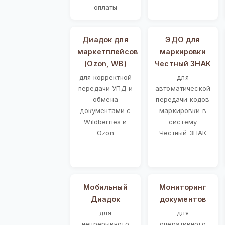
оплаты
Диадок для
ЭДО для
маркетплейсов
маркировки
(Ozon, WB)
Честный ЗНАК
для корректной
для
передачи УПД и
автоматической
обмена
передачи кодов
документами с
маркировки в
Wildberries и
систему
Ozon
Честный ЗНАК
Мобильный
Мониторинг
Диадок
документов
для
для
непрерывного
оперативного