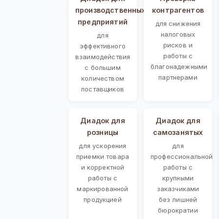
производственных
контрагентов
предприятий
для снижения
налоговых
для
рисков и
эффективного
работы с
взаимодействия
благонадежными
с большим
партнерами
количеством
поставщиков
Диадок для
Диадок для
розницы
самозанятых
для ускорения
для
приемки товара
профессиональной
и корректной
работы с
работы с
крупными
маркированной
заказчиками
продукцией
без лишней
бюрократии