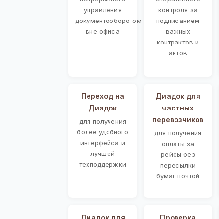
управления
контроля за
документооборотом
подписанием
вне офиса
важных
контрактов и
актов
Переход на
Диадок для
Диадок
частных
перевозчиков
для получения
более удобного
для получения
интерфейса и
оплаты за
лучшей
рейсы без
техподдержки
пересылки
бумаг почтой
Диадок для
Проверка