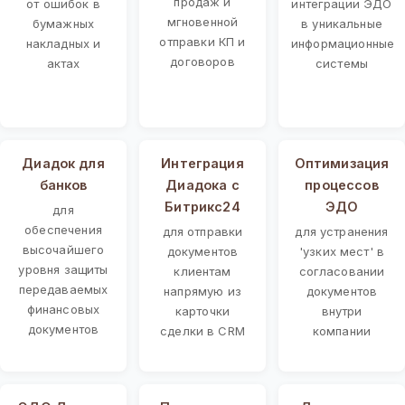
продаж и
от ошибок в
интеграции ЭДО
мгновенной
бумажных
в уникальные
отправки КП и
накладных и
информационные
договоров
актах
системы
Диадок для
Интеграция
Оптимизация
банков
Диадока с
процессов
Битрикс24
ЭДО
для
обеспечения
для отправки
для устранения
высочайшего
документов
'узких мест' в
уровня защиты
клиентам
согласовании
передаваемых
напрямую из
документов
финансовых
карточки
внутри
документов
сделки в CRM
компании