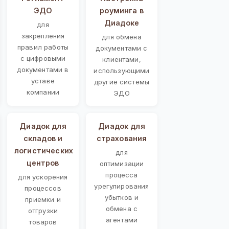
ЭДО
роуминга в
Диадоке
для
закрепления
для обмена
правил работы
документами с
с цифровыми
клиентами,
документами в
использующими
уставе
другие системы
компании
ЭДО
Диадок для
Диадок для
складов и
страхования
логистических
для
центров
оптимизации
процесса
для ускорения
урегулирования
процессов
убытков и
приемки и
обмена с
отгрузки
агентами
товаров