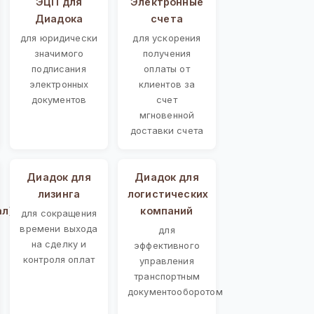
ЭЦП для
Электронные
Диадока
счета
для юридически
для ускорения
значимого
получения
подписания
оплаты от
электронных
клиентов за
документов
счет
мгновенной
доставки счета
Диадок для
Диадок для
лизинга
логистических
ал)
компаний
для сокращения
времени выхода
для
на сделку и
эффективного
контроля оплат
управления
транспортным
документооборотом