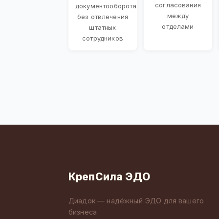
согласования
документооборота
между
без отвлечения
отделами
штатных
сотрудников
КрепСила ЭДО
Диадок — надёжный ЭДО для вашего
бизнеса