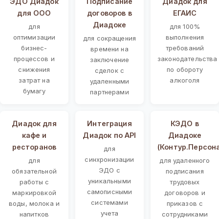
ЭДО Диадок
Подписание
Диадок для
для ООО
договоров в
ЕГАИС
Диадоке
для
для 100%
оптимизации
выполнения
для сокращения
бизнес-
требований
времени на
процессов и
законодательства
заключение
снижения
по обороту
сделок с
затрат на
алкоголя
удаленными
бумагу
партнерами
Диадок для
Интеграция
КЭДО в
кафе и
Диадок по API
Диадоке
ресторанов
(Контур.Персон
для
синхронизации
для
для удаленного
ЭДО с
обязательной
подписания
уникальными
работы с
трудовых
самописными
маркировкой
договоров и
системами
воды, молока и
приказов с
учета
напитков
сотрудниками