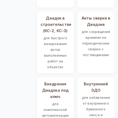
Диадок в
Акты сверки в
строительстве
Диадоке
(КС-2, КС-3)
для сокращения
времени на
для быстрого
периодические
визирования
сверки с
актов
поставщиками
выполненных
работ на
объектах
Внедрение
Внутренний
Диадока под
ЭДО
ключ
для избавления
от внутреннего
для
бумажного
комплексной
хаоса и
автоматизации