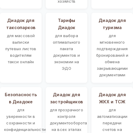
хозяйств
Диадок для
Тарифы
Диадок для
таксопарков
Диадок
туризма
для массовой
для выбора
для
выписки
оптимального
мгновенного
путевых листов
пакета
подтверждения
водителям
документов и
бронирований и
такси онлайн
экономии на
обмена
ЭДО
закрывающими
документами
Безопасность
Диадок для
Диадок для
в Диадоке
застройщиков
ЖКХ и ТСЖ
для
для прозрачного
для
уверенности в
контроля
автоматизации
сохранности и
документооборота
передачи
конфиденциальности
на всех этапах
счетов на