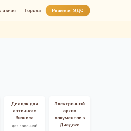
Главная
Города
Решения ЭДО
Диадок для
Электронный
аптечного
архив
бизнеса
документов в
Диадоке
для законной