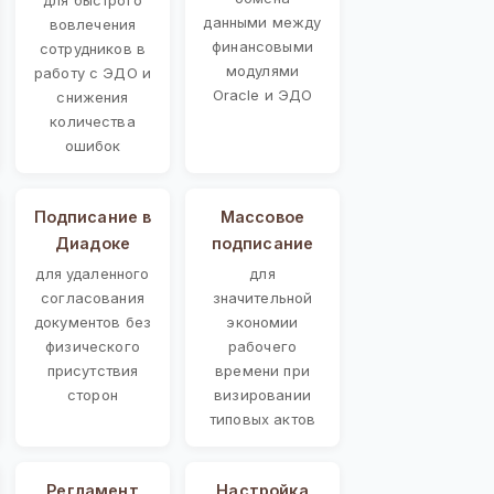
данными между
вовлечения
финансовыми
сотрудников в
модулями
работу с ЭДО и
Oracle и ЭДО
снижения
количества
ошибок
Подписание в
Массовое
Диадоке
подписание
для удаленного
для
согласования
значительной
документов без
экономии
физического
рабочего
присутствия
времени при
сторон
визировании
типовых актов
Регламент
Настройка