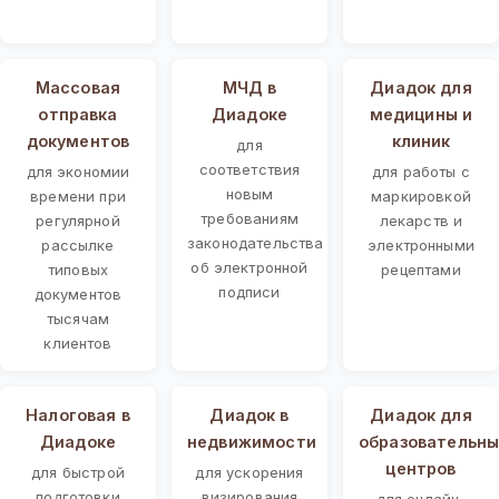
Массовая
МЧД в
Диадок для
отправка
Диадоке
медицины и
документов
клиник
для
соответствия
для экономии
для работы с
новым
времени при
маркировкой
требованиям
регулярной
лекарств и
законодательства
рассылке
электронными
об электронной
типовых
рецептами
подписи
документов
тысячам
клиентов
Налоговая в
Диадок в
Диадок для
Диадоке
недвижимости
образовательны
центров
для быстрой
для ускорения
подготовки
визирования
для онлайн-