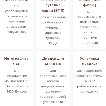
путевые
физлиц
для
листы (ЭПЛ)
уверенности в
для
легитимности
безбумажного
для избавления
полученных
подписания
от бумажных
электронных
договоров и
путевок и
документов
актов с
упрощения
частными
проверок
клиентами
ГИБДД
Интеграция с
Диадок для
Установка
SAP
АПК и СХ
Диадока
для
для
для корректной
объединения
своевременного
работы системы
мощностей ERP
обмена
ЭДО на
SAP и гибкости
документами в
рабочем месте
ЭДО Диадок
условиях
сотрудника
географической
удаленности