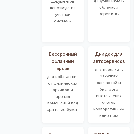
документами в
документов
облачной
напрямую из
версии 1С
учетной
системы
Бессрочный
Диадок для
облачный
автосервисов
архив
для порядка в
закупках
для избавления
запчастей и
от физических
быстрого
архивов и
выставления
аренды
счетов
помещений под
корпоративным
хранение бумаг
клиентам