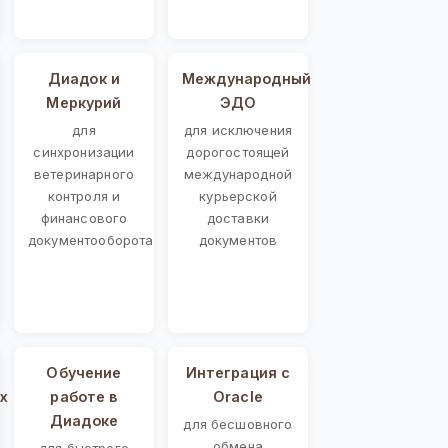
Диадок и
Международный
Меркурий
ЭДО
для
для исключения
синхронизации
дорогостоящей
ветеринарного
международной
контроля и
курьерской
финансового
доставки
документооборота
документов
Обучение
Интеграция с
х
работе в
Oracle
Диадоке
для бесшовного
обмена
для быстрого