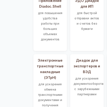
Приложение
ЭДО Диадок
Diadoc.Shell
для ИП
для повышения
для быстрой
удобства
отправки актов
работы при
и счетов без
больших
бумаги
объемах
документов
Электронные
Диадок для
транспортные
экспортеров и
накладные
ВЭД
(ЭТрН)
для ускорения
документооборота
для ускорения
с зарубежными
обмена
партнерами
транспортными
документами и
получения