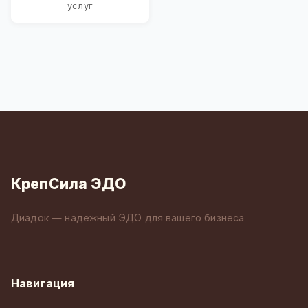
услуг
КрепСила ЭДО
Диадок — надёжный ЭДО для вашего бизнеса
Навигация