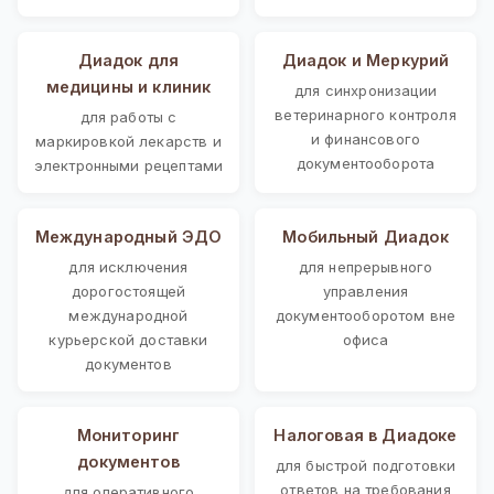
Диадок для
Диадок и Меркурий
медицины и клиник
для синхронизации
ветеринарного контроля
для работы с
и финансового
маркировкой лекарств и
документооборота
электронными рецептами
Международный ЭДО
Мобильный Диадок
для исключения
для непрерывного
дорогостоящей
управления
международной
документооборотом вне
курьерской доставки
офиса
документов
Мониторинг
Налоговая в Диадоке
документов
для быстрой подготовки
ответов на требования
для оперативного