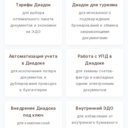
Тарифы Диадок
Диадок для туризма
для выбора
для мгновенного
оптимального пакета
подтверждения
документов и экономии
бронирований и обмена
на ЭДО
закрывающими
документами
Автоматизация учета
Работа с УПД в
в Диадоке
Диадоке
для исключения потери
для замены счетов-
документов и
фактур и накладных
дублирования проводок
одним электронным
в бухгалтерии
документом
Внедрение Диадока
Внутренний ЭДО
под ключ
для избавления от
внутреннего бумажного
для комплексной