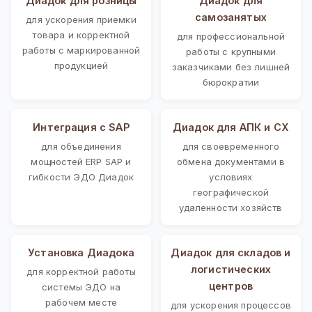
Диадок для розницы
Диадок для
самозанятых
для ускорения приемки
товара и корректной
для профессиональной
работы с маркированной
работы с крупными
продукцией
заказчиками без лишней
бюрократии
Интеграция с SAP
Диадок для АПК и СХ
для объединения
для своевременного
мощностей ERP SAP и
обмена документами в
гибкости ЭДО Диадок
условиях
географической
удаленности хозяйств
Установка Диадока
Диадок для складов и
логистических
для корректной работы
центров
системы ЭДО на
рабочем месте
для ускорения процессов