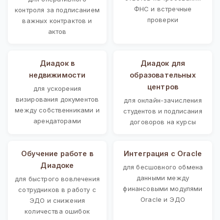
ФНС и встречные
контроля за подписанием
проверки
важных контрактов и
актов
Диадок в
Диадок для
недвижимости
образовательных
центров
для ускорения
визирования документов
для онлайн-зачисления
между собственниками и
студентов и подписания
арендаторами
договоров на курсы
Обучение работе в
Интеграция с Oracle
Диадоке
для бесшовного обмена
данными между
для быстрого вовлечения
финансовыми модулями
сотрудников в работу с
Oracle и ЭДО
ЭДО и снижения
количества ошибок