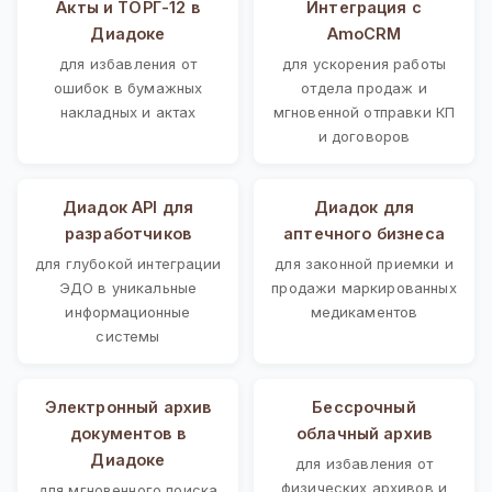
Акты и ТОРГ-12 в
Интеграция с
Диадоке
AmoCRM
для избавления от
для ускорения работы
ошибок в бумажных
отдела продаж и
накладных и актах
мгновенной отправки КП
и договоров
Диадок API для
Диадок для
разработчиков
аптечного бизнеса
для глубокой интеграции
для законной приемки и
ЭДО в уникальные
продажи маркированных
информационные
медикаментов
системы
Электронный архив
Бессрочный
документов в
облачный архив
Диадоке
для избавления от
физических архивов и
для мгновенного поиска