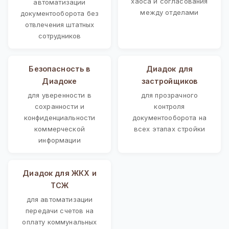
хаоса и согласования
автоматизации
между отделами
документооборота без
отвлечения штатных
сотрудников
Безопасность в
Диадок для
Диадоке
застройщиков
для уверенности в
для прозрачного
сохранности и
контроля
конфиденциальности
документооборота на
коммерческой
всех этапах стройки
информации
Диадок для ЖКХ и
ТСЖ
для автоматизации
передачи счетов на
оплату коммунальных