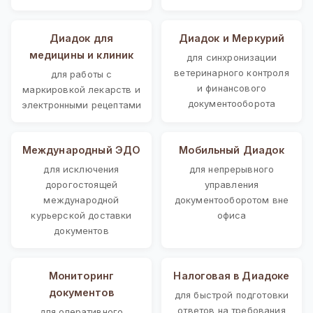
Диадок для
Диадок и Меркурий
медицины и клиник
для синхронизации
ветеринарного контроля
для работы с
и финансового
маркировкой лекарств и
документооборота
электронными рецептами
Международный ЭДО
Мобильный Диадок
для исключения
для непрерывного
дорогостоящей
управления
международной
документооборотом вне
курьерской доставки
офиса
документов
Мониторинг
Налоговая в Диадоке
документов
для быстрой подготовки
ответов на требования
для оперативного