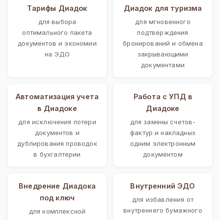
Тарифы Диадок
Диадок для туризма
для выбора
для мгновенного
оптимального пакета
подтверждения
документов и экономии
бронирований и обмена
на ЭДО
закрывающими
документами
Автоматизация учета
Работа с УПД в
в Диадоке
Диадоке
для исключения потери
для замены счетов-
документов и
фактур и накладных
дублирования проводок
одним электронным
в бухгалтерии
документом
Внедрение Диадока
Внутренний ЭДО
под ключ
для избавления от
внутреннего бумажного
для комплексной