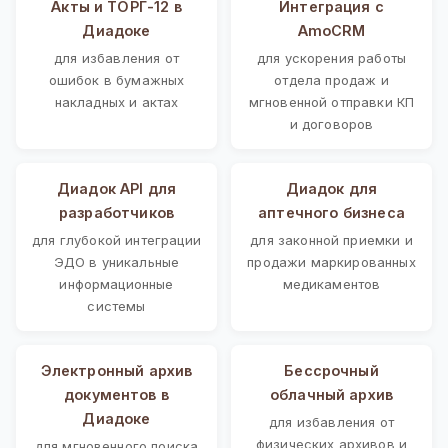
Акты и ТОРГ-12 в
Интеграция с
Диадоке
AmoCRM
для избавления от
для ускорения работы
ошибок в бумажных
отдела продаж и
накладных и актах
мгновенной отправки КП
и договоров
Диадок API для
Диадок для
разработчиков
аптечного бизнеса
для глубокой интеграции
для законной приемки и
ЭДО в уникальные
продажи маркированных
информационные
медикаментов
системы
Электронный архив
Бессрочный
документов в
облачный архив
Диадоке
для избавления от
физических архивов и
для мгновенного поиска