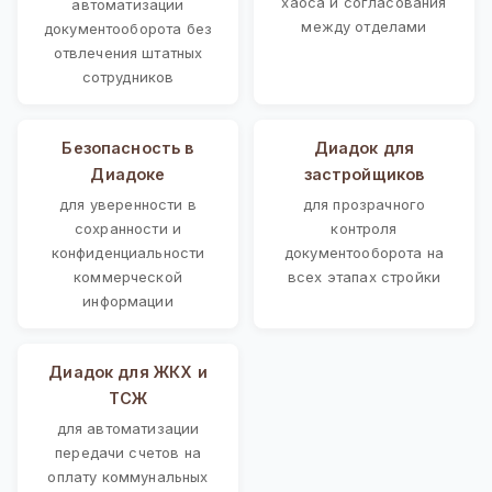
хаоса и согласования
автоматизации
между отделами
документооборота без
отвлечения штатных
сотрудников
Безопасность в
Диадок для
Диадоке
застройщиков
для уверенности в
для прозрачного
сохранности и
контроля
конфиденциальности
документооборота на
коммерческой
всех этапах стройки
информации
Диадок для ЖКХ и
ТСЖ
для автоматизации
передачи счетов на
оплату коммунальных