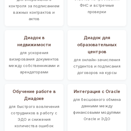
ФНС и встречные
контроля за подписанием
проверки
важных контрактов и
актов
Диадок в
Диадок для
недвижимости
образовательных
центров
для ускорения
визирования документов
для онлайн-зачисления
между собственниками и
студентов и подписания
арендаторами
договоров на курсы
Обучение работе в
Интеграция с Oracle
Диадоке
для бесшовного обмена
данными между
для быстрого вовлечения
финансовыми модулями
сотрудников в работу с
Oracle и ЭДО
ЭДО и снижения
количества ошибок