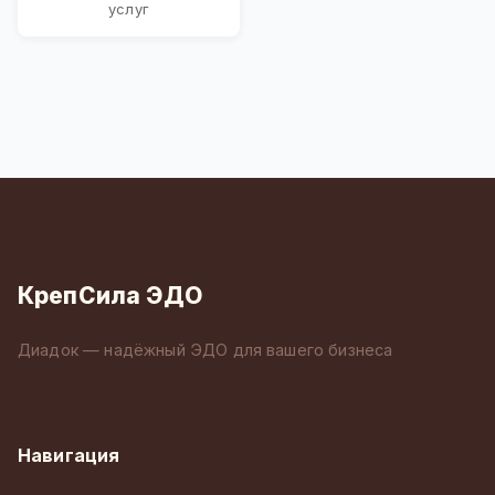
услуг
КрепСила ЭДО
Диадок — надёжный ЭДО для вашего бизнеса
Навигация