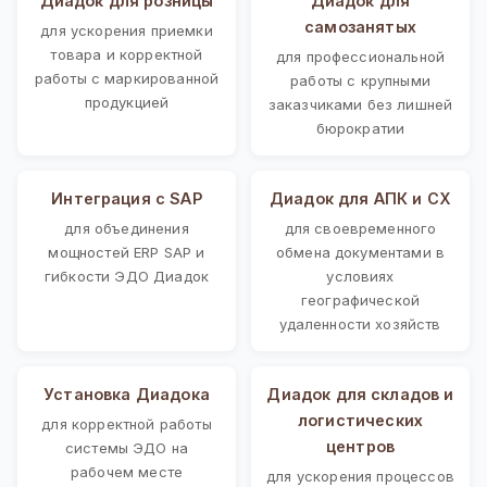
Диадок для розницы
Диадок для
самозанятых
для ускорения приемки
товара и корректной
для профессиональной
работы с маркированной
работы с крупными
продукцией
заказчиками без лишней
бюрократии
Интеграция с SAP
Диадок для АПК и СХ
для объединения
для своевременного
мощностей ERP SAP и
обмена документами в
гибкости ЭДО Диадок
условиях
географической
удаленности хозяйств
Установка Диадока
Диадок для складов и
логистических
для корректной работы
центров
системы ЭДО на
рабочем месте
для ускорения процессов