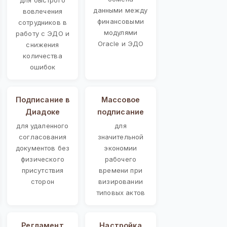
данными между
вовлечения
финансовыми
сотрудников в
модулями
работу с ЭДО и
Oracle и ЭДО
снижения
количества
ошибок
Подписание в
Массовое
Диадоке
подписание
для удаленного
для
согласования
значительной
документов без
экономии
физического
рабочего
присутствия
времени при
сторон
визировании
типовых актов
Регламент
Настройка