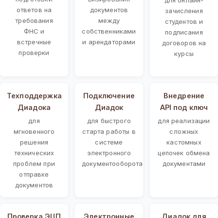
ответов на
документов
зачисления
требования
между
студентов и
ФНС и
собственниками
подписания
встречные
и арендаторами
договоров на
проверки
курсы
Техподдержка
Подключение
Внедрение
Диадока
Диадок
API под ключ
для
для быстрого
для реализации
мгновенного
старта работы в
сложных
решения
системе
кастомных
технических
электронного
цепочек обмена
проблем при
документооборота
документами
отправке
документов
Проверка ЭЦП
Электронные
Диадок для