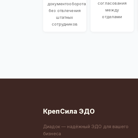
согласования
документооборота
между
без отвлечения
отделами
штатных
сотрудников
КрепСила ЭДО
Диадок — надёжный ЭДО для вашего
бизнеса