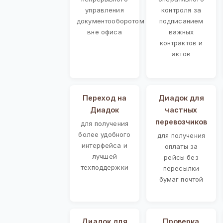
управления
контроля за
документооборотом
подписанием
вне офиса
важных
контрактов и
актов
Переход на
Диадок для
Диадок
частных
перевозчиков
для получения
более удобного
для получения
интерфейса и
оплаты за
лучшей
рейсы без
техподдержки
пересылки
бумаг почтой
Диадок для
Проверка