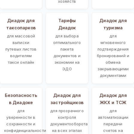
хозяйств
Диадок для
Тарифы
Диадок для
таксопарков
Диадок
туризма
для массовой
для выбора
для
выписки
оптимального
мгновенного
путевых листов
пакета
подтверждения
водителям
документов и
бронирований и
такси онлайн
экономии на
обмена
ЭДО
закрывающими
документами
Безопасность
Диадок для
Диадок для
в Диадоке
застройщиков
ЖКХ и ТСЖ
для
для прозрачного
для
уверенности в
контроля
автоматизации
сохранности и
документооборота
передачи
конфиденциальности
на всех этапах
счетов на