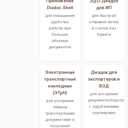
Приложение
ЭДО Диадок
Diadoc.Shell
для ИП
для повышения
для быстрой
удобства
отправки актов
работы при
и счетов без
больших
бумаги
объемах
документов
Электронные
Диадок для
транспортные
экспортеров и
накладные
ВЭД
(ЭТрН)
для ускорения
документооборота
для ускорения
с зарубежными
обмена
партнерами
транспортными
документами и
получения