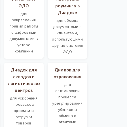
ЭДО
роуминга в
Диадоке
для
закрепления
для обмена
правил работы
документами с
с цифровыми
клиентами,
документами в
использующими
уставе
другие системы
компании
ЭДО
Диадок для
Диадок для
складов и
страхования
логистических
для
центров
оптимизации
процесса
для ускорения
урегулирования
процессов
убытков и
приемки и
обмена с
отгрузки
агентами
товаров