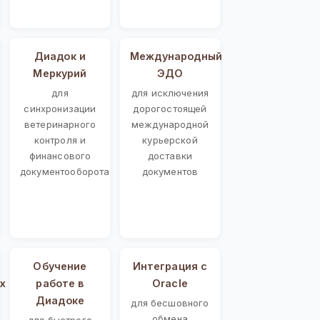
Диадок и
Международный
Меркурий
ЭДО
для
для исключения
синхронизации
дорогостоящей
ветеринарного
международной
контроля и
курьерской
финансового
доставки
документооборота
документов
Обучение
Интеграция с
х
работе в
Oracle
Диадоке
для бесшовного
обмена
для быстрого