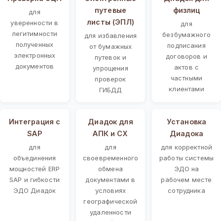
путевые
физлиц
для
листы (ЭПЛ)
уверенности в
для
легитимности
безбумажного
для избавления
полученных
подписания
от бумажных
электронных
договоров и
путевок и
документов
актов с
упрощения
частными
проверок
клиентами
ГИБДД
Интеграция с
Диадок для
Установка
SAP
АПК и СХ
Диадока
для
для
для корректной
объединения
своевременного
работы системы
мощностей ERP
обмена
ЭДО на
SAP и гибкости
документами в
рабочем месте
ЭДО Диадок
условиях
сотрудника
географической
удаленности