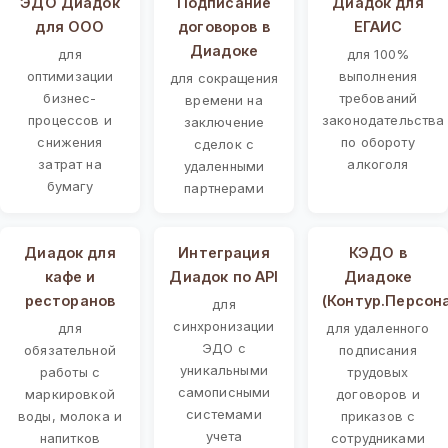
ЭДО Диадок
Подписание
Диадок для
для ООО
договоров в
ЕГАИС
Диадоке
для
для 100%
оптимизации
выполнения
для сокращения
бизнес-
требований
времени на
процессов и
законодательства
заключение
снижения
по обороту
сделок с
затрат на
алкоголя
удаленными
бумагу
партнерами
Диадок для
Интеграция
КЭДО в
кафе и
Диадок по API
Диадоке
ресторанов
(Контур.Персон
для
синхронизации
для
для удаленного
ЭДО с
обязательной
подписания
уникальными
работы с
трудовых
самописными
маркировкой
договоров и
системами
воды, молока и
приказов с
учета
напитков
сотрудниками