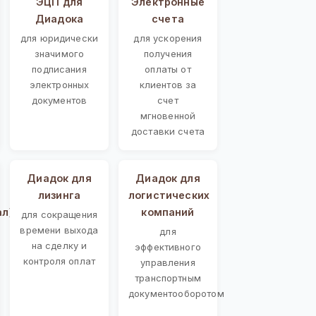
ЭЦП для
Электронные
Диадока
счета
для юридически
для ускорения
значимого
получения
подписания
оплаты от
электронных
клиентов за
документов
счет
мгновенной
доставки счета
Диадок для
Диадок для
лизинга
логистических
ал)
компаний
для сокращения
времени выхода
для
на сделку и
эффективного
контроля оплат
управления
транспортным
документооборотом