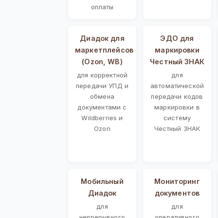
оплаты
Диадок для
ЭДО для
маркетплейсов
маркировки
(Ozon, WB)
Честный ЗНАК
для корректной
для
передачи УПД и
автоматической
обмена
передачи кодов
документами с
маркировки в
Wildberries и
систему
Ozon
Честный ЗНАК
Мобильный
Мониторинг
Диадок
документов
для
для
непрерывного
оперативного