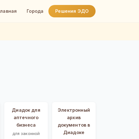
Главная
Города
Решения ЭДО
Диадок для
Электронный
аптечного
архив
бизнеса
документов в
Диадоке
для законной