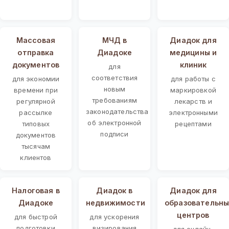
Массовая
МЧД в
Диадок для
отправка
Диадоке
медицины и
документов
клиник
для
соответствия
для экономии
для работы с
новым
времени при
маркировкой
требованиям
регулярной
лекарств и
законодательства
рассылке
электронными
об электронной
типовых
рецептами
подписи
документов
тысячам
клиентов
Налоговая в
Диадок в
Диадок для
Диадоке
недвижимости
образовательны
центров
для быстрой
для ускорения
подготовки
визирования
для онлайн-