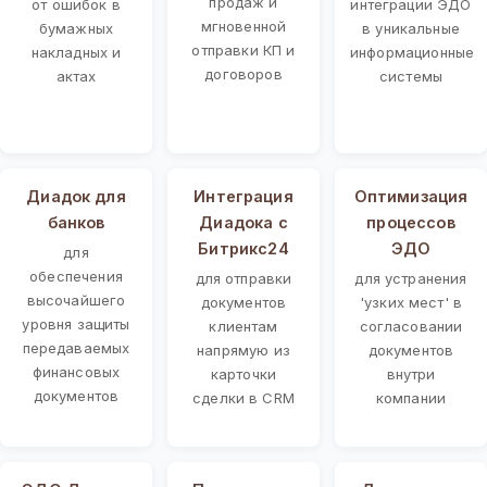
продаж и
от ошибок в
интеграции ЭДО
мгновенной
бумажных
в уникальные
отправки КП и
накладных и
информационные
договоров
актах
системы
Диадок для
Интеграция
Оптимизация
банков
Диадока с
процессов
Битрикс24
ЭДО
для
обеспечения
для отправки
для устранения
высочайшего
документов
'узких мест' в
уровня защиты
клиентам
согласовании
передаваемых
напрямую из
документов
финансовых
карточки
внутри
документов
сделки в CRM
компании