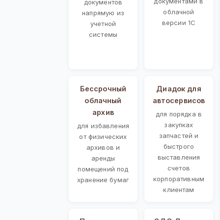
документами в
документов
облачной
напрямую из
версии 1С
учетной
системы
Бессрочный
Диадок для
облачный
автосервисов
архив
для порядка в
закупках
для избавления
запчастей и
от физических
быстрого
архивов и
выставления
аренды
счетов
помещений под
корпоративным
хранение бумаг
клиентам