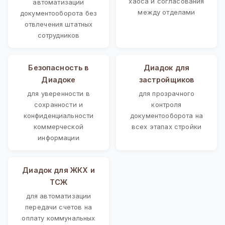
хаоса и согласования
автоматизации
между отделами
документооборота без
отвлечения штатных
сотрудников
Безопасность в
Диадок для
Диадоке
застройщиков
для уверенности в
для прозрачного
сохранности и
контроля
конфиденциальности
документооборота на
коммерческой
всех этапах стройки
информации
Диадок для ЖКХ и
ТСЖ
для автоматизации
передачи счетов на
оплату коммунальных