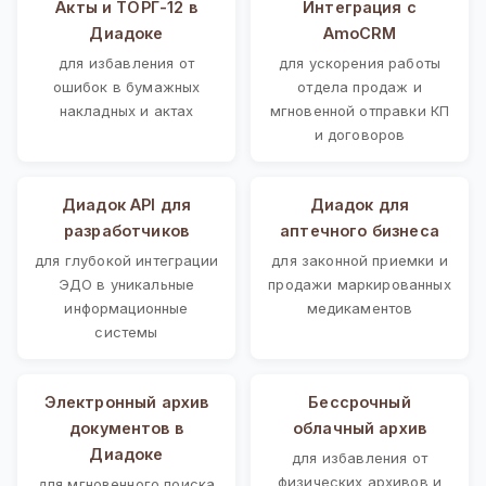
Акты и ТОРГ-12 в
Интеграция с
Диадоке
AmoCRM
для избавления от
для ускорения работы
ошибок в бумажных
отдела продаж и
накладных и актах
мгновенной отправки КП
и договоров
Диадок API для
Диадок для
разработчиков
аптечного бизнеса
для глубокой интеграции
для законной приемки и
ЭДО в уникальные
продажи маркированных
информационные
медикаментов
системы
Электронный архив
Бессрочный
документов в
облачный архив
Диадоке
для избавления от
физических архивов и
для мгновенного поиска