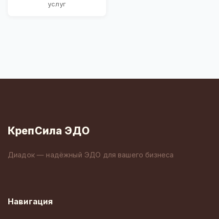
услуг
КрепСила ЭДО
Диадок — надёжный ЭДО для вашего бизнеса
Навигация