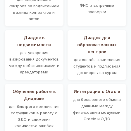
ФНС и встречные
контроля за подписанием
проверки
важных контрактов и
актов
Диадок в
Диадок для
недвижимости
образовательных
центров
для ускорения
визирования документов
для онлайн-зачисления
между собственниками и
студентов и подписания
арендаторами
договоров на курсы
Обучение работе в
Интеграция с Oracle
Диадоке
для бесшовного обмена
данными между
для быстрого вовлечения
финансовыми модулями
сотрудников в работу с
Oracle и ЭДО
ЭДО и снижения
количества ошибок