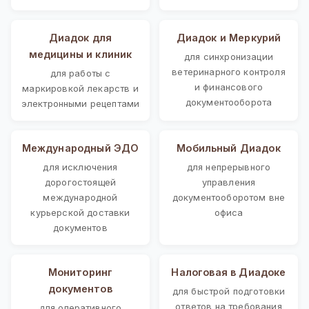
Диадок для
Диадок и Меркурий
медицины и клиник
для синхронизации
ветеринарного контроля
для работы с
и финансового
маркировкой лекарств и
документооборота
электронными рецептами
Международный ЭДО
Мобильный Диадок
для исключения
для непрерывного
дорогостоящей
управления
международной
документооборотом вне
курьерской доставки
офиса
документов
Мониторинг
Налоговая в Диадоке
документов
для быстрой подготовки
ответов на требования
для оперативного