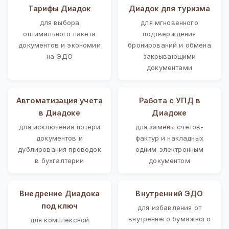
Тарифы Диадок
Диадок для туризма
для выбора
для мгновенного
оптимального пакета
подтверждения
документов и экономии
бронирований и обмена
на ЭДО
закрывающими
документами
Автоматизация учета
Работа с УПД в
в Диадоке
Диадоке
для исключения потери
для замены счетов-
документов и
фактур и накладных
дублирования проводок
одним электронным
в бухгалтерии
документом
Внедрение Диадока
Внутренний ЭДО
под ключ
для избавления от
внутреннего бумажного
для комплексной