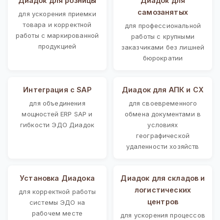
Диадок для розницы
Диадок для
самозанятых
для ускорения приемки
товара и корректной
для профессиональной
работы с маркированной
работы с крупными
продукцией
заказчиками без лишней
бюрократии
Интеграция с SAP
Диадок для АПК и СХ
для объединения
для своевременного
мощностей ERP SAP и
обмена документами в
гибкости ЭДО Диадок
условиях
географической
удаленности хозяйств
Установка Диадока
Диадок для складов и
логистических
для корректной работы
центров
системы ЭДО на
рабочем месте
для ускорения процессов