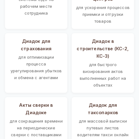
рабочем месте
для ускорения процессов
сотрудника
приемки и отгрузки
товаров
Диадок для
Диадок в
страхования
строительстве (КС-2,
КС-3)
для оптимизации
процесса
для быстрого
урегулирования убытков
визирования актов
и обмена с агентами
выполненных работ на
объектах
Акты сверки в
Диадок для
Диадоке
таксопарков
для сокращения времени
для массовой выписки
на периодические
путевых листов
сверки с поставщиками
водителям такси онлайн