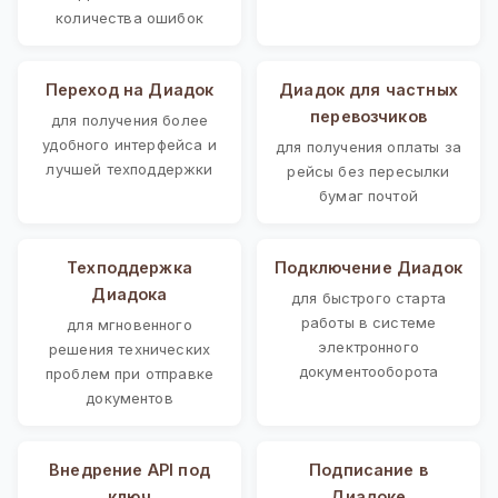
количества ошибок
Переход на Диадок
Диадок для частных
перевозчиков
для получения более
удобного интерфейса и
для получения оплаты за
лучшей техподдержки
рейсы без пересылки
бумаг почтой
Техподдержка
Подключение Диадок
Диадока
для быстрого старта
работы в системе
для мгновенного
электронного
решения технических
документооборота
проблем при отправке
документов
Внедрение API под
Подписание в
ключ
Диадоке