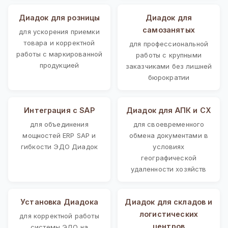
Диадок для розницы
Диадок для
самозанятых
для ускорения приемки
товара и корректной
для профессиональной
работы с маркированной
работы с крупными
продукцией
заказчиками без лишней
бюрократии
Интеграция с SAP
Диадок для АПК и СХ
для объединения
для своевременного
мощностей ERP SAP и
обмена документами в
гибкости ЭДО Диадок
условиях
географической
удаленности хозяйств
Установка Диадока
Диадок для складов и
логистических
для корректной работы
центров
системы ЭДО на