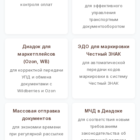
контроля оплат
для эффективного
управления
транспортным
документооборотом
Диадок для
ЭДО для маркировки
маркетплейсов
Честный ЗНАК
(Ozon, WB)
для автоматической
передачи кодов
для корректной передачи
маркировки в систему
УПД и обмена
Честный ЗНАК
документами с
Wildberries и Ozon
Массовая отправка
МЧД в Диадоке
документов
для соответствия новым
требованиям
для экономии времени
законодательства об
при регулярной рассылке
электронной подписи