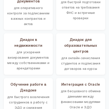
документов
для быстрой подготовки
ответов на требования
для оперативного
ФНС и встречные
контроля за подписанием
проверки
важных контрактов и
актов
Диадок в
Диадок для
недвижимости
образовательных
центров
для ускорения
визирования документов
для онлайн-зачисления
между собственниками и
студентов и подписания
арендаторами
договоров на курсы
Обучение работе в
Интеграция с Oracle
Диадоке
для бесшовного обмена
данными между
для быстрого вовлечения
финансовыми модулями
сотрудников в работу с
Oracle и ЭДО
ЭДО и снижения