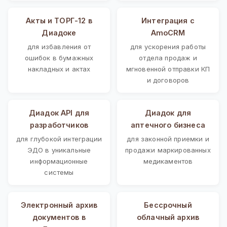
Акты и ТОРГ-12 в
Интеграция с
Диадоке
AmoCRM
для избавления от
для ускорения работы
ошибок в бумажных
отдела продаж и
накладных и актах
мгновенной отправки КП
и договоров
Диадок API для
Диадок для
разработчиков
аптечного бизнеса
для глубокой интеграции
для законной приемки и
ЭДО в уникальные
продажи маркированных
информационные
медикаментов
системы
Электронный архив
Бессрочный
документов в
облачный архив