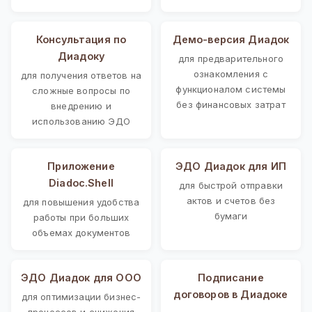
Консультация по
Демо-версия Диадок
Диадоку
для предварительного
ознакомления с
для получения ответов на
функционалом системы
сложные вопросы по
без финансовых затрат
внедрению и
использованию ЭДО
Приложение
ЭДО Диадок для ИП
Diadoc.Shell
для быстрой отправки
актов и счетов без
для повышения удобства
бумаги
работы при больших
объемах документов
ЭДО Диадок для ООО
Подписание
договоров в Диадоке
для оптимизации бизнес-
процессов и снижения