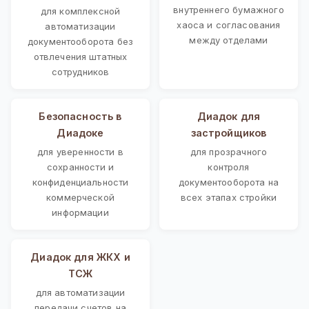
внутреннего бумажного
для комплексной
хаоса и согласования
автоматизации
между отделами
документооборота без
отвлечения штатных
сотрудников
Безопасность в
Диадок для
Диадоке
застройщиков
для уверенности в
для прозрачного
сохранности и
контроля
конфиденциальности
документооборота на
коммерческой
всех этапах стройки
информации
Диадок для ЖКХ и
ТСЖ
для автоматизации
передачи счетов на