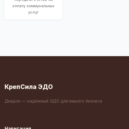
оплату коммунальных
услуг
КрепСила ЭДО
Диадок — надёжный ЭДО для вашего бизнеса
Навигация