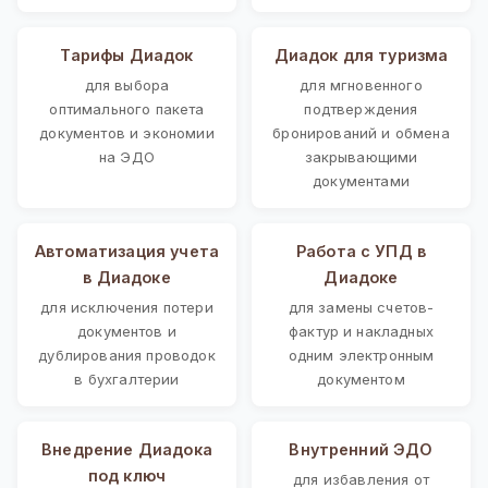
Тарифы Диадок
Диадок для туризма
для выбора
для мгновенного
оптимального пакета
подтверждения
документов и экономии
бронирований и обмена
на ЭДО
закрывающими
документами
Автоматизация учета
Работа с УПД в
в Диадоке
Диадоке
для исключения потери
для замены счетов-
документов и
фактур и накладных
дублирования проводок
одним электронным
в бухгалтерии
документом
Внедрение Диадока
Внутренний ЭДО
под ключ
для избавления от