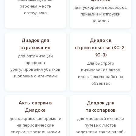
рабочем месте
для ускорения процессов
сотрудника
приемки и отгрузки
товаров
Диадок для
Диадок в
страхования
строительстве (КС-2,
КС-3)
для оптимизации
процесса
для быстрого
урегулирования убытков
визирования актов
и обмена с агентами
выполненных работ на
объектах
Акты сверки в
Диадок для
Диадоке
таксопарков
для сокращения времени
для массовой выписки
на периодические
путевых листов
сверки с поставщиками
водителям такси онлайн