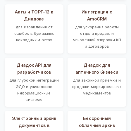
Акты и ТОРГ-12 в
Интеграция с
Диадоке
AmoCRM
для избавления от
для ускорения работы
ошибок в бумажных
отдела продаж и
накладных и актах
мгновенной отправки КП
и договоров
Диадок API для
Диадок для
разработчиков
аптечного бизнеса
для глубокой интеграции
для законной приемки и
ЭДО в уникальные
продажи маркированных
информационные
медикаментов
системы
Электронный архив
Бессрочный
документов в
облачный архив