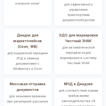
контроля оплат
для эффективного
управления
транспортным
документооборотом
Диадок для
ЭДО для маркировки
маркетплейсов
Честный ЗНАК
(Ozon, WB)
для автоматической
передачи кодов
для корректной передачи
маркировки в систему
УПД и обмена
Честный ЗНАК
документами с
Wildberries и Ozon
Массовая отправка
МЧД в Диадоке
документов
для соответствия новым
требованиям
для экономии времени
законодательства об
при регулярной рассылке
электронной подписи