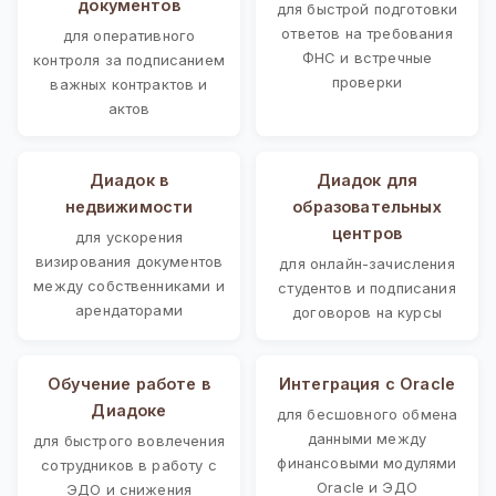
документов
для быстрой подготовки
ответов на требования
для оперативного
ФНС и встречные
контроля за подписанием
проверки
важных контрактов и
актов
Диадок в
Диадок для
недвижимости
образовательных
центров
для ускорения
визирования документов
для онлайн-зачисления
между собственниками и
студентов и подписания
арендаторами
договоров на курсы
Обучение работе в
Интеграция с Oracle
Диадоке
для бесшовного обмена
данными между
для быстрого вовлечения
финансовыми модулями
сотрудников в работу с
Oracle и ЭДО
ЭДО и снижения