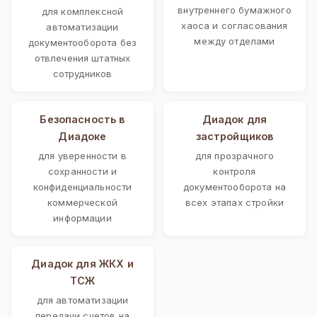
внутреннего бумажного
для комплексной
хаоса и согласования
автоматизации
между отделами
документооборота без
отвлечения штатных
сотрудников
Безопасность в
Диадок для
Диадоке
застройщиков
для уверенности в
для прозрачного
сохранности и
контроля
конфиденциальности
документооборота на
коммерческой
всех этапах стройки
информации
Диадок для ЖКХ и
ТСЖ
для автоматизации
передачи счетов на