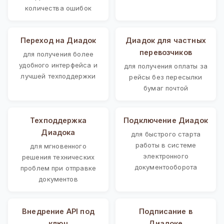
количества ошибок
Переход на Диадок
Диадок для частных
перевозчиков
для получения более
удобного интерфейса и
для получения оплаты за
лучшей техподдержки
рейсы без пересылки
бумаг почтой
Техподдержка
Подключение Диадок
Диадока
для быстрого старта
работы в системе
для мгновенного
электронного
решения технических
документооборота
проблем при отправке
документов
Внедрение API под
Подписание в
ключ
Диадоке