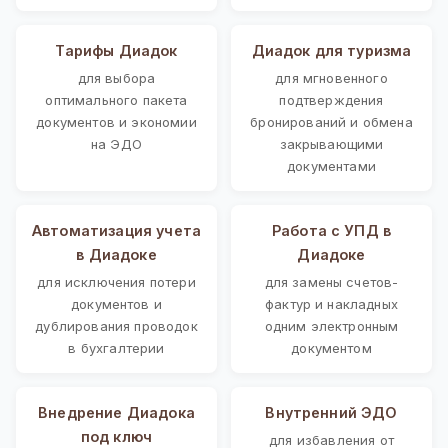
Тарифы Диадок
Диадок для туризма
для выбора
для мгновенного
оптимального пакета
подтверждения
документов и экономии
бронирований и обмена
на ЭДО
закрывающими
документами
Автоматизация учета
Работа с УПД в
в Диадоке
Диадоке
для исключения потери
для замены счетов-
документов и
фактур и накладных
дублирования проводок
одним электронным
в бухгалтерии
документом
Внедрение Диадока
Внутренний ЭДО
под ключ
для избавления от