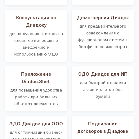
Консультация по
Демо-версия Диадок
Диадоку
для предварительного
ознакомления с
для получения ответов на
функционалом системы
сложные вопросы по
без финансовых затрат
внедрению и
использованию ЭДО
Приложение
ЭДО Диадок для ИП
Diadoc.Shell
для быстрой отправки
актов и счетов без
для повышения удобства
бумаги
работы при больших
объемах документов
ЭДО Диадок для ООО
Подписание
договоров в Диадоке
для оптимизации бизнес-
процессов и снижения