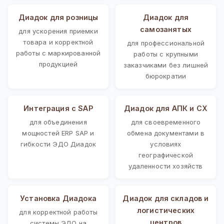
Диадок для розницы
Диадок для
самозанятых
для ускорения приемки
товара и корректной
для профессиональной
работы с маркированной
работы с крупными
продукцией
заказчиками без лишней
бюрократии
Интеграция с SAP
Диадок для АПК и СХ
для объединения
для своевременного
мощностей ERP SAP и
обмена документами в
гибкости ЭДО Диадок
условиях
географической
удаленности хозяйств
Установка Диадока
Диадок для складов и
логистических
для корректной работы
центров
системы ЭДО на