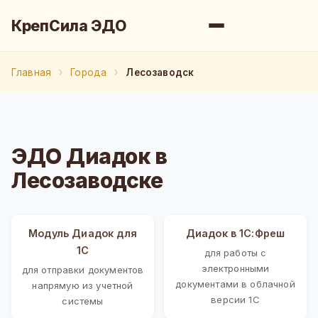
КрепСила ЭДО
Главная
Города
Лесозаводск
ЭДО Диадок в
Лесозаводске
Модуль Диадок для
Диадок в 1С:Фреш
1С
для работы с
электронными
для отправки документов
документами в облачной
напрямую из учетной
версии 1С
системы