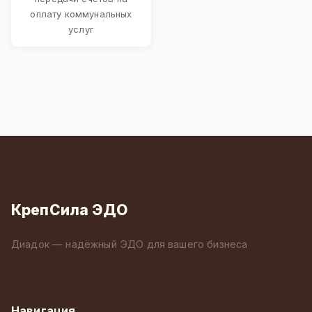
оплату коммунальных
услуг
КрепСила ЭДО
Диадок — надёжный ЭДО для вашего бизнеса
Навигация