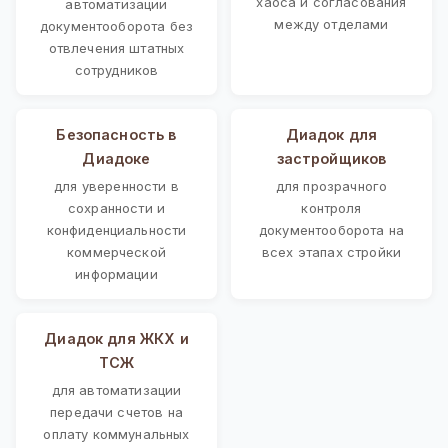
хаоса и согласования
автоматизации
между отделами
документооборота без
отвлечения штатных
сотрудников
Безопасность в
Диадок для
Диадоке
застройщиков
для уверенности в
для прозрачного
сохранности и
контроля
конфиденциальности
документооборота на
коммерческой
всех этапах стройки
информации
Диадок для ЖКХ и
ТСЖ
для автоматизации
передачи счетов на
оплату коммунальных