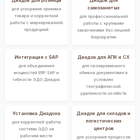
Диадок для розницы
Диадок для
самозанятых
для ускорения приемки
товара и корректной
для профессиональной
работы с маркированной
работы с крупными
продукцией
заказчиками без лишней
бюрократии
Интеграция с SAP
Диадок для АПК и СХ
для объединения
для своевременного
мощностей ERP SAP и
обмена документами в
гибкости ЭДО Диадок
условиях
географической
удаленности хозяйств
Установка Диадока
Диадок для складов и
логистических
для корректной работы
центров
системы ЭДО на
рабочем месте
для ускорения процессов