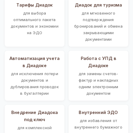
Тарифы Диадок
Диадок для туризма
для выбора
для мгновенного
оптимального пакета
подтверждения
документов и экономии
бронирований и обмена
на ЭДО
закрывающими
документами
Автоматизация учета
Работа с УПД в
в Диадоке
Диадоке
для исключения потери
для замены счетов-
документов и
фактур и накладных
дублирования проводок
одним электронным
в бухгалтерии
документом
Внедрение Диадока
Внутренний ЭДО
под ключ
для избавления от
внутреннего бумажного
для комплексной