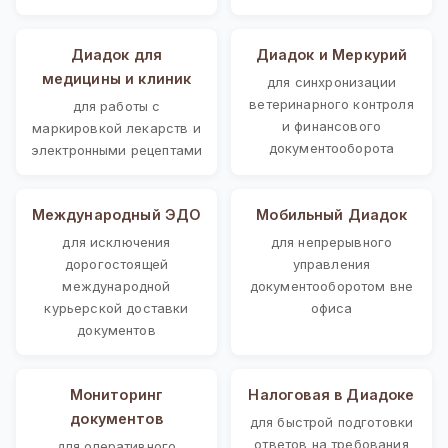
Диадок для
Диадок и Меркурий
медицины и клиник
для синхронизации
ветеринарного контроля
для работы с
и финансового
маркировкой лекарств и
документооборота
электронными рецептами
Международный ЭДО
Мобильный Диадок
для исключения
для непрерывного
дорогостоящей
управления
международной
документооборотом вне
курьерской доставки
офиса
документов
Мониторинг
Налоговая в Диадоке
документов
для быстрой подготовки
ответов на требования
для оперативного