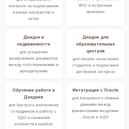
ФНС и встречные
контроля за подписанием
проверки
важных контрактов и
актов
Диадок в
Диадок для
недвижимости
образовательных
центров
для ускорения
визирования документов
для онлайн-зачисления
между собственниками и
студентов и подписания
арендаторами
договоров на курсы
Обучение работе в
Интеграция с Oracle
Диадоке
для бесшовного обмена
данными между
для быстрого вовлечения
финансовыми модулями
сотрудников в работу с
Oracle и ЭДО
ЭДО и снижения
количества ошибок