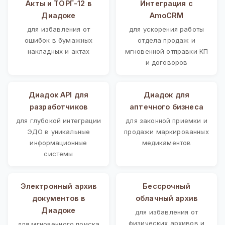
Акты и ТОРГ-12 в
Интеграция с
Диадоке
AmoCRM
для избавления от
для ускорения работы
ошибок в бумажных
отдела продаж и
накладных и актах
мгновенной отправки КП
и договоров
Диадок API для
Диадок для
разработчиков
аптечного бизнеса
для глубокой интеграции
для законной приемки и
ЭДО в уникальные
продажи маркированных
информационные
медикаментов
системы
Электронный архив
Бессрочный
документов в
облачный архив
Диадоке
для избавления от
физических архивов и
для мгновенного поиска