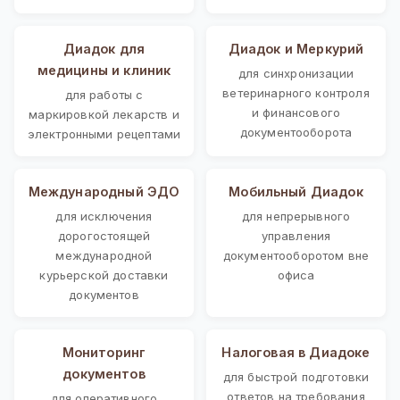
Диадок для
Диадок и Меркурий
медицины и клиник
для синхронизации
ветеринарного контроля
для работы с
и финансового
маркировкой лекарств и
документооборота
электронными рецептами
Международный ЭДО
Мобильный Диадок
для исключения
для непрерывного
дорогостоящей
управления
международной
документооборотом вне
курьерской доставки
офиса
документов
Мониторинг
Налоговая в Диадоке
документов
для быстрой подготовки
ответов на требования
для оперативного