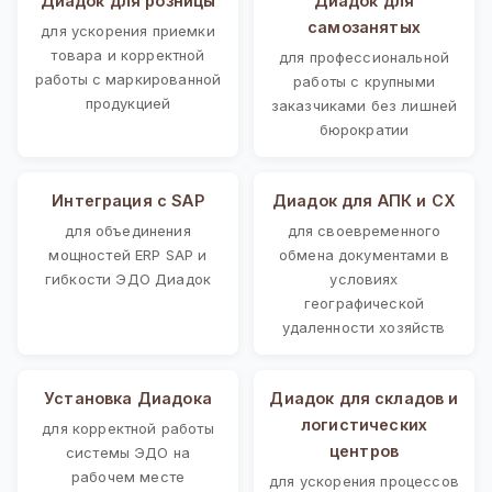
Диадок для розницы
Диадок для
самозанятых
для ускорения приемки
товара и корректной
для профессиональной
работы с маркированной
работы с крупными
продукцией
заказчиками без лишней
бюрократии
Интеграция с SAP
Диадок для АПК и СХ
для объединения
для своевременного
мощностей ERP SAP и
обмена документами в
гибкости ЭДО Диадок
условиях
географической
удаленности хозяйств
Установка Диадока
Диадок для складов и
логистических
для корректной работы
центров
системы ЭДО на
рабочем месте
для ускорения процессов