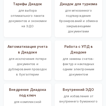
Тарифы Диадок
Диадок для туризма
для выбора
для мгновенного
оптимального пакета
подтверждения
документов и экономии
бронирований и обмена
на ЭДО
закрывающими
документами
Автоматизация учета
Работа с УПД в
в Диадоке
Диадоке
для исключения потери
для замены счетов-
документов и
фактур и накладных
дублирования проводок
одним электронным
в бухгалтерии
документом
Внедрение Диадока
Внутренний ЭДО
под ключ
для избавления от
внутреннего бумажного
для комплексной