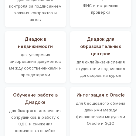
ФНС и встречные
контроля за подписанием
проверки
важных контрактов и
актов
Диадок в
Диадок для
недвижимости
образовательных
центров
для ускорения
визирования документов
для онлайн-зачисления
между собственниками и
студентов и подписания
арендаторами
договоров на курсы
Обучение работе в
Интеграция с Oracle
Диадоке
для бесшовного обмена
данными между
для быстрого вовлечения
финансовыми модулями
сотрудников в работу с
Oracle и ЭДО
ЭДО и снижения
количества ошибок