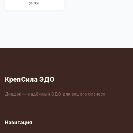
услуг
КрепСила ЭДО
Диадок — надёжный ЭДО для вашего бизнеса
Навигация