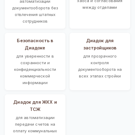
хаоса и согласования
автоматизации
между отделами
документооборота без
отвлечения штатных
сотрудников
Безопасность в
Диадок для
Диадоке
застройщиков
для уверенности в
для прозрачного
сохранности и
контроля
конфиденциальности
документооборота на
коммерческой
всех этапах стройки
информации
Диадок для ЖКХ и
ТСЖ
для автоматизации
передачи счетов на
оплату коммунальных