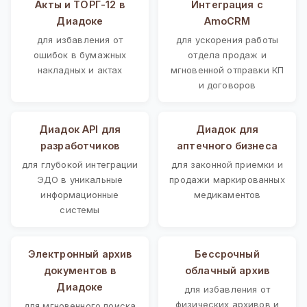
Акты и ТОРГ-12 в
Интеграция с
Диадоке
AmoCRM
для избавления от
для ускорения работы
ошибок в бумажных
отдела продаж и
накладных и актах
мгновенной отправки КП
и договоров
Диадок API для
Диадок для
разработчиков
аптечного бизнеса
для глубокой интеграции
для законной приемки и
ЭДО в уникальные
продажи маркированных
информационные
медикаментов
системы
Электронный архив
Бессрочный
документов в
облачный архив
Диадоке
для избавления от
физических архивов и
для мгновенного поиска