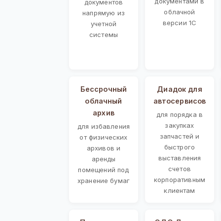
документами в
документов
облачной
напрямую из
версии 1С
учетной
системы
Бессрочный
Диадок для
облачный
автосервисов
архив
для порядка в
закупках
для избавления
запчастей и
от физических
быстрого
архивов и
выставления
аренды
счетов
помещений под
корпоративным
хранение бумаг
клиентам