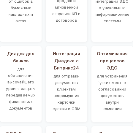
продаж и
от ошибок в
интеграции ЭДО
мгновенной
бумажных
в уникальные
отправки КП и
накладных и
информационные
договоров
актах
системы
Диадок для
Интеграция
Оптимизация
банков
Диадока с
процессов
Битрикс24
ЭДО
для
обеспечения
для отправки
для устранения
высочайшего
документов
'узких мест' в
уровня защиты
клиентам
согласовании
передаваемых
напрямую из
документов
финансовых
карточки
внутри
документов
сделки в CRM
компании