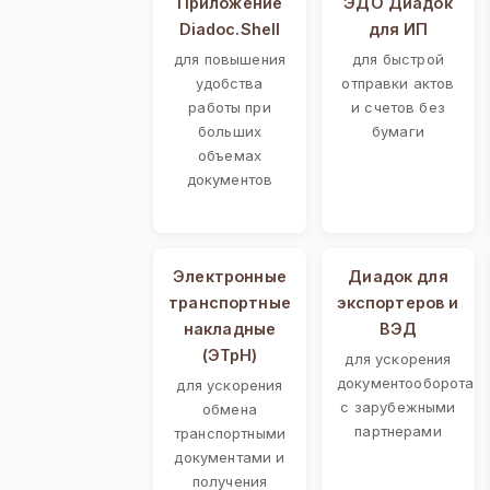
Приложение
ЭДО Диадок
Diadoc.Shell
для ИП
для повышения
для быстрой
удобства
отправки актов
работы при
и счетов без
больших
бумаги
объемах
документов
Электронные
Диадок для
транспортные
экспортеров и
накладные
ВЭД
(ЭТрН)
для ускорения
документооборота
для ускорения
с зарубежными
обмена
партнерами
транспортными
документами и
получения