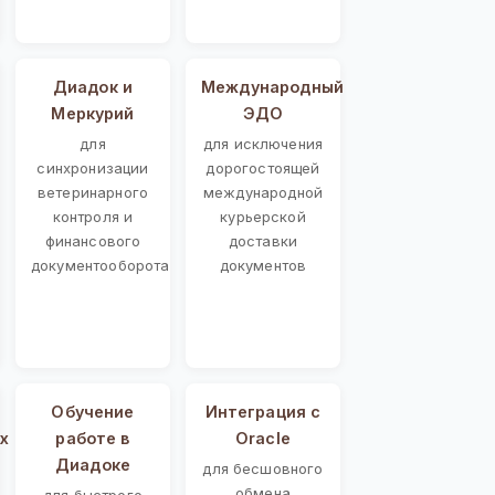
Диадок и
Международный
Меркурий
ЭДО
для
для исключения
синхронизации
дорогостоящей
ветеринарного
международной
контроля и
курьерской
финансового
доставки
документооборота
документов
Обучение
Интеграция с
х
работе в
Oracle
Диадоке
для бесшовного
обмена
для быстрого