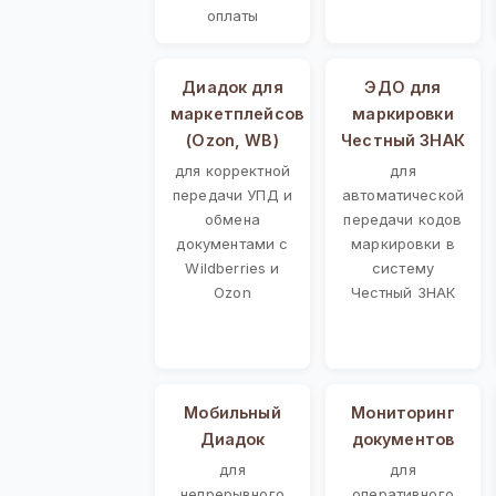
оплаты
Диадок для
ЭДО для
маркетплейсов
маркировки
(Ozon, WB)
Честный ЗНАК
для корректной
для
передачи УПД и
автоматической
обмена
передачи кодов
документами с
маркировки в
Wildberries и
систему
Ozon
Честный ЗНАК
Мобильный
Мониторинг
Диадок
документов
для
для
непрерывного
оперативного