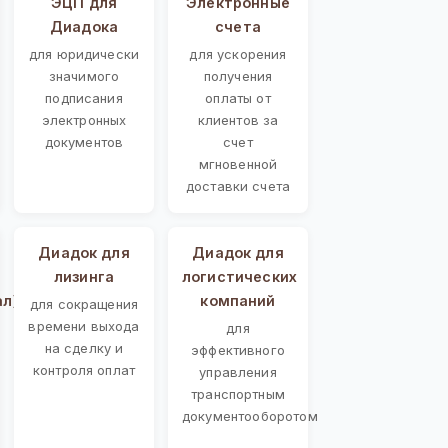
ЭЦП для
Электронные
Диадока
счета
для юридически
для ускорения
значимого
получения
подписания
оплаты от
электронных
клиентов за
документов
счет
мгновенной
доставки счета
Диадок для
Диадок для
лизинга
логистических
ал)
компаний
для сокращения
времени выхода
для
на сделку и
эффективного
контроля оплат
управления
транспортным
документооборотом