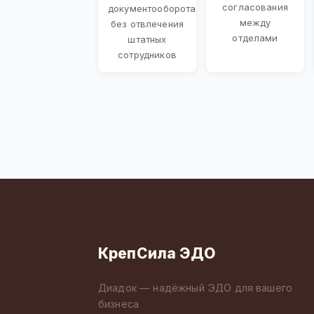
согласования
документооборота
между
без отвлечения
отделами
штатных
сотрудников
КрепСила ЭДО
Диадок — надёжный ЭДО для вашего
бизнеса