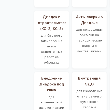
Диадок в
Акты сверки в
строительстве
Диадоке
(КС-2, КС-3)
для сокращения
времени на
для быстрого
периодические
визирования
сверки с
актов
поставщиками
выполненных
работ на
объектах
Внедрение
Внутренний
Диадока под
ЭДО
ключ
для избавления
от внутреннего
для
бумажного
комплексной
хаоса и
автоматизации