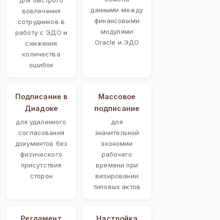
данными между
вовлечения
финансовыми
сотрудников в
модулями
работу с ЭДО и
Oracle и ЭДО
снижения
количества
ошибок
Подписание в
Массовое
Диадоке
подписание
для удаленного
для
согласования
значительной
документов без
экономии
физического
рабочего
присутствия
времени при
сторон
визировании
типовых актов
Регламент
Настройка