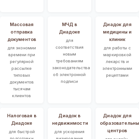
Массовая
МЧД в
Диадок для
отправка
Диадоке
медицины и
документов
клиник
для
соответствия
для экономии
для работы с
новым
времени при
маркировкой
требованиям
регулярной
лекарств и
законодательства
рассылке
электронными
об электронной
типовых
рецептами
подписи
документов
тысячам
клиентов
Налоговая в
Диадок в
Диадок для
Диадоке
недвижимости
образовательны
центров
для быстрой
для ускорения
подготовки
визирования
для онлайн-