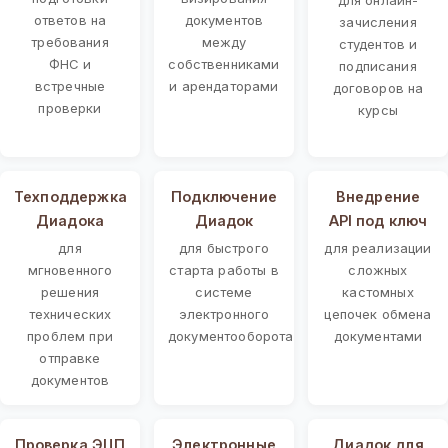
ответов на
документов
зачисления
требования
между
студентов и
ФНС и
собственниками
подписания
встречные
и арендаторами
договоров на
проверки
курсы
Техподдержка
Подключение
Внедрение
Диадока
Диадок
API под ключ
для
для быстрого
для реализации
мгновенного
старта работы в
сложных
решения
системе
кастомных
технических
электронного
цепочек обмена
проблем при
документооборота
документами
отправке
документов
Проверка ЭЦП
Электронные
Диадок для