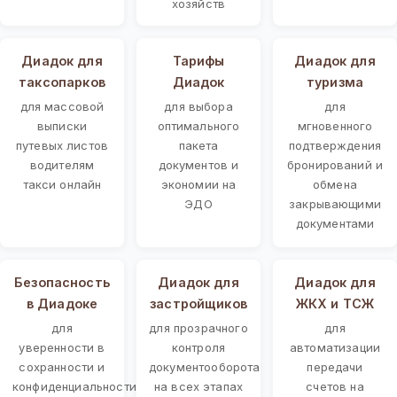
хозяйств
Диадок для
Тарифы
Диадок для
таксопарков
Диадок
туризма
для массовой
для выбора
для
выписки
оптимального
мгновенного
путевых листов
пакета
подтверждения
водителям
документов и
бронирований и
такси онлайн
экономии на
обмена
ЭДО
закрывающими
документами
Безопасность
Диадок для
Диадок для
в Диадоке
застройщиков
ЖКХ и ТСЖ
для
для прозрачного
для
уверенности в
контроля
автоматизации
сохранности и
документооборота
передачи
конфиденциальности
на всех этапах
счетов на