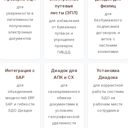
путевые
физлиц
для
листы (ЭПЛ)
уверенности в
для
легитимности
безбумажного
для избавления
полученных
подписания
от бумажных
электронных
договоров и
путевок и
документов
актов с
упрощения
частными
проверок
клиентами
ГИБДД
Интеграция с
Диадок для
Установка
SAP
АПК и СХ
Диадока
для
для
для корректной
объединения
своевременного
работы системы
мощностей ERP
обмена
ЭДО на
SAP и гибкости
документами в
рабочем месте
ЭДО Диадок
условиях
сотрудника
географической
удаленности