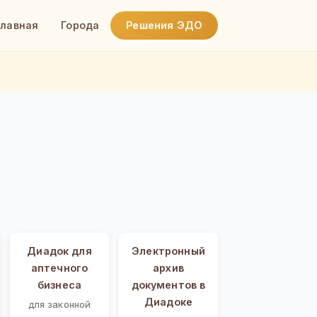
Главная
Города
Решения ЭДО
Диадок для
Электронный
аптечного
архив
бизнеса
документов в
Диадоке
для законной