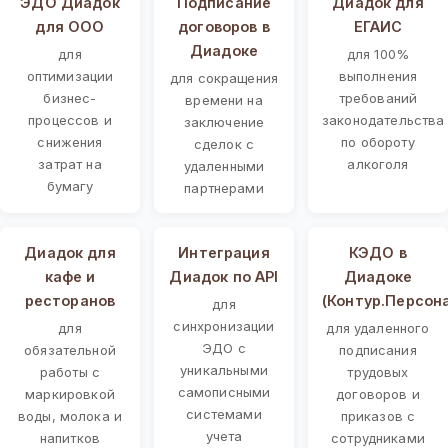
ЭДО Диадок
Подписание
Диадок для
для ООО
договоров в
ЕГАИС
Диадоке
для
для 100%
оптимизации
выполнения
для сокращения
бизнес-
требований
времени на
процессов и
законодательства
заключение
снижения
по обороту
сделок с
затрат на
алкоголя
удаленными
бумагу
партнерами
Диадок для
Интеграция
КЭДО в
кафе и
Диадок по API
Диадоке
ресторанов
(Контур.Персон
для
синхронизации
для
для удаленного
ЭДО с
обязательной
подписания
уникальными
работы с
трудовых
самописными
маркировкой
договоров и
системами
воды, молока и
приказов с
учета
напитков
сотрудниками