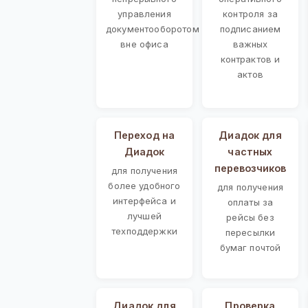
управления
контроля за
документооборотом
подписанием
вне офиса
важных
контрактов и
актов
Переход на
Диадок для
Диадок
частных
перевозчиков
для получения
более удобного
для получения
интерфейса и
оплаты за
лучшей
рейсы без
техподдержки
пересылки
бумаг почтой
Диадок для
Проверка