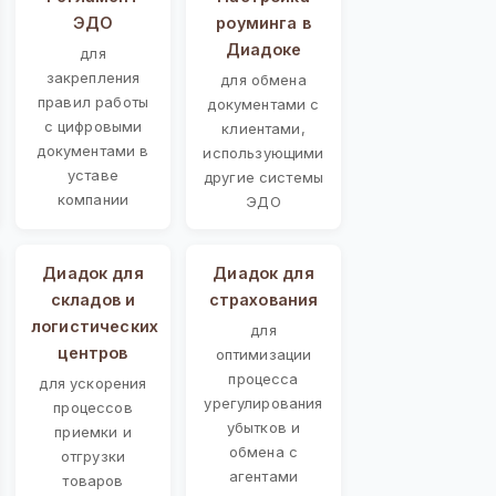
ЭДО
роуминга в
Диадоке
для
закрепления
для обмена
правил работы
документами с
с цифровыми
клиентами,
документами в
использующими
уставе
другие системы
компании
ЭДО
Диадок для
Диадок для
складов и
страхования
логистических
для
центров
оптимизации
процесса
для ускорения
урегулирования
процессов
убытков и
приемки и
обмена с
отгрузки
агентами
товаров