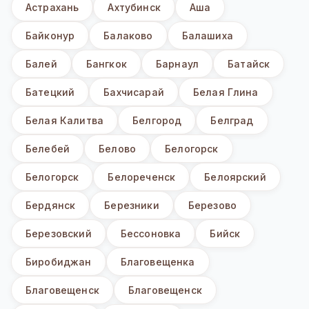
Астрахань
Ахтубинск
Аша
Байконур
Балаково
Балашиха
Балей
Бангкок
Барнаул
Батайск
Батецкий
Бахчисарай
Белая Глина
Белая Калитва
Белгород
Белград
Белебей
Белово
Белогорск
Белогорск
Белореченск
Белоярский
Бердянск
Березники
Березово
Березовский
Бессоновка
Бийск
Биробиджан
Благовещенка
Благовещенск
Благовещенск