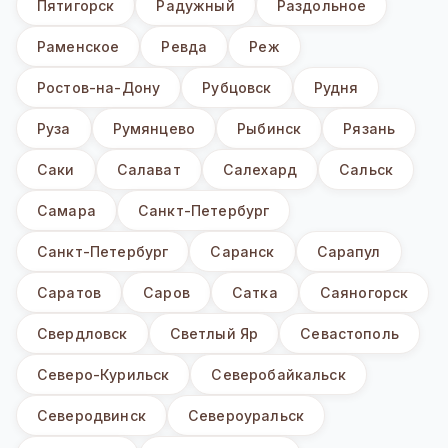
Пятигорск
Радужный
Раздольное
Раменское
Ревда
Реж
Ростов-на-Дону
Рубцовск
Рудня
Руза
Румянцево
Рыбинск
Рязань
Саки
Салават
Салехард
Сальск
Самара
Санкт-Петербург
Санкт-Петербург
Саранск
Сарапул
Саратов
Саров
Сатка
Саяногорск
Свердловск
Светлый Яр
Севастополь
Северо-Курильск
Северобайкальск
Северодвинск
Североуральск