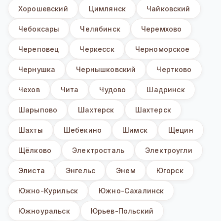
Хорошевский
Цимлянск
Чайковский
Чебоксары
Челябинск
Черемхово
Череповец
Черкесск
Черноморское
Чернушка
Чернышковский
Чертково
Чехов
Чита
Чудово
Шадринск
Шарыпово
Шахтерск
Шахтерск
Шахты
Шебекино
Шимск
Щецин
Щёлково
Электросталь
Электроугли
Элиста
Энгельс
Энем
Югорск
Южно-Курильск
Южно-Сахалинск
Южноуральск
Юрьев-Польский