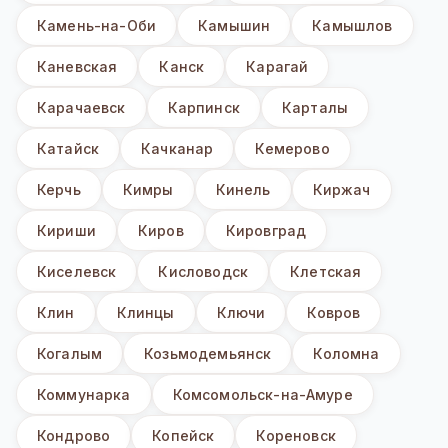
Камень-на-Оби
Камышин
Камышлов
Каневская
Канск
Карагай
Карачаевск
Карпинск
Карталы
Катайск
Качканар
Кемерово
Керчь
Кимры
Кинель
Киржач
Кириши
Киров
Кировград
Киселевск
Кисловодск
Клетская
Клин
Клинцы
Ключи
Ковров
Когалым
Козьмодемьянск
Коломна
Коммунарка
Комсомольск-на-Амуре
Кондрово
Копейск
Кореновск