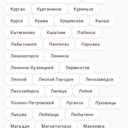
Курган
Курганинск
Курильск
Курск
Кушва
Кущевская
Кызыл
Кытманово
Кыштым
Лабинск
Лабытнанги
Лангепас
Ларнака
Лениногорск
Ленинск
Ленинск-Кузнецкий
Лермонтов
Лесной
Лесной Городок
Лесозаводск
Лесосибирск
Липецк
Лобня
Лосино-Петровский
Луганск
Луховицы
Лысьва
Люберцы
Любытино
Магадан
Магнитогорск
Макеевка