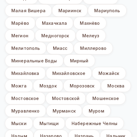
Малая Вишера
Мариинск
Мариуполь
Марёво
Махачкала
Махнёво
Мегион
Медногорск
Мелеуз
Мелитополь
Миасс
Миллерово
Минеральные Воды
Мирный
Михайловка
Михайловское
Можайск
Можга
Моздок
Морозовск
Москва
Мостовское
Мостовской
Мошенское
Муравленко
Мурманск
Муром
Мыски
Мытищи
Набережные Челны
Надым
Назарово
Назрань
Нальчик