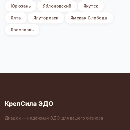
Юрюзань
Яблоновский
Якутск
Ялта
Ялуторовск
Ямская Слобода
Ярославль
КрепСила ЭДО
Диадок — надёжный ЭДО для вашего бизнеса