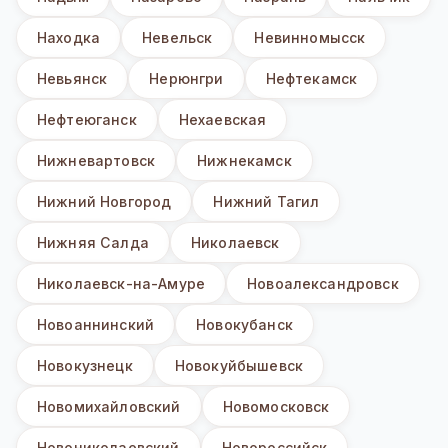
Находка
Невельск
Невинномысск
Невьянск
Нерюнгри
Нефтекамск
Нефтеюганск
Нехаевская
Нижневартовск
Нижнекамск
Нижний Новгород
Нижний Тагил
Нижняя Салда
Николаевск
Николаевск-на-Амуре
Новоалександровск
Новоаннинский
Новокубанск
Новокузнецк
Новокуйбышевск
Новомихайловский
Новомосковск
Новониколаевский
Новороссийск