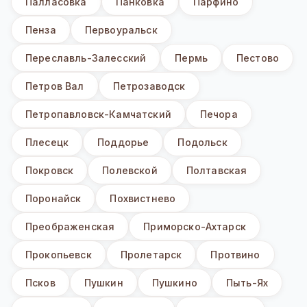
Палласовка
Панковка
Парфино
Пенза
Первоуральск
Переславль-Залесский
Пермь
Пестово
Петров Вал
Петрозаводск
Петропавловск-Камчатский
Печора
Плесецк
Поддорье
Подольск
Покровск
Полевской
Полтавская
Поронайск
Похвистнево
Преображенская
Приморско-Ахтарск
Прокопьевск
Пролетарск
Протвино
Псков
Пушкин
Пушкино
Пыть-Ях