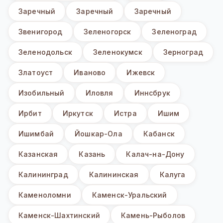
Заречный
Заречный
Заречный
Звенигород
Зеленогорск
Зеленоград
Зеленодольск
Зеленокумск
Зерноград
Златоуст
Иваново
Ижевск
Изобильный
Иловля
Иннсбрук
Ирбит
Иркутск
Истра
Ишим
Ишимбай
Йошкар-Ола
Кабанск
Казанская
Казань
Калач-на-Дону
Калининград
Калининская
Калуга
Каменоломни
Каменск-Уральский
Каменск-Шахтинский
Камень-Рыболов