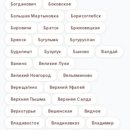
Богданович
Боковское
Большая Мартыновка
Борисоглебск
Боровичи
Братск
Брюховецкая
Брянск
Бугульма
Бугуруслан
Будапешт
Бузулук
Быково
Валдай
Ванино
Великие Луки
Великий Новгород
Вельяминово
Верещагино
Верхний Уфалей
Верхняя Пышма
Верхняя Салда
Верхотурье
Вешенская
Видное
Владивосток
Владикавказ
Владимир