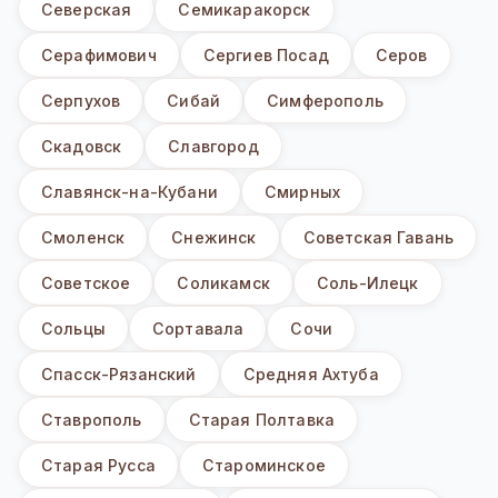
Северская
Семикаракорск
Серафимович
Сергиев Посад
Серов
Серпухов
Сибай
Симферополь
Скадовск
Славгород
Славянск-на-Кубани
Смирных
Смоленск
Снежинск
Советская Гавань
Советское
Соликамск
Соль-Илецк
Сольцы
Сортавала
Сочи
Спасск-Рязанский
Средняя Ахтуба
Ставрополь
Старая Полтавка
Старая Русса
Староминское