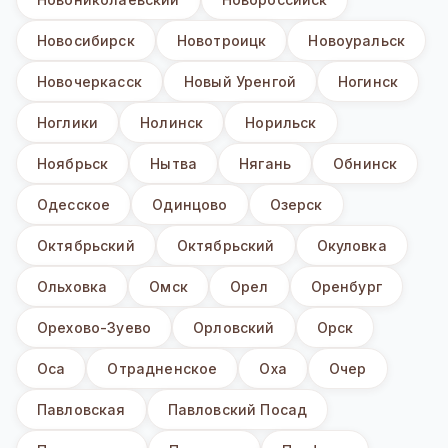
Новосибирск
Новотроицк
Новоуральск
Новочеркасск
Новый Уренгой
Ногинск
Ноглики
Нолинск
Норильск
Ноябрьск
Нытва
Нягань
Обнинск
Одесское
Одинцово
Озерск
Октябрьский
Октябрьский
Окуловка
Ольховка
Омск
Орел
Оренбург
Орехово-Зуево
Орловский
Орск
Оса
Отрадненское
Оха
Очер
Павловская
Павловский Посад