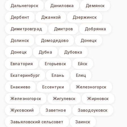
Дальнегорск
Даниловка
Демянск
Дербент
Джанкой
Дзержинск
Димитровград
Дмитров
Добрянка
Долинск
Домодедово
Донецк
Донецк
Дубна
Дубовка
Евпатория
Егорьевск
Ейск
Екатеринбург
Елань
Елец
Енакиево
Ессентуки
Железногорск
Железногорск
Жигулевск
Жирновск
Жуковский
Заветное
Заводоуковск
Завьяловский сельсовет
Заинск