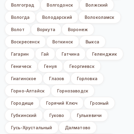
Волгоград
Волгодонск
Волжский
Вологда
Володарский
Волоколамск
Волот
Воркута
Воронеж
Воскресенск
Воткинск
Выкса
Гагарин
Гай
Гатчина
Геленджик
Геническ
Генуя
Георгиевск
Гиагинское
Глазов
Горловка
Горно-Алтайск
Горнозаводск
Городище
Горячий Ключ
Грозный
Губкинский
Гуково
Гулькевичи
Гусь-Хрустальный
Далматово