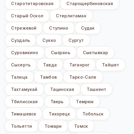
Старотитаровская
Старощербиновская
Старый Оскол
Стерлитамак
Стрежевой
Ступино
Судак
Суздаль
Сукко
Сургут
Суровикино
Сызрань
Сыктывкар
Сысерть
Тавда
Таганрог
Тайшет
Талица
Тамбов
Тарко-Сале
Тахтамукай
Тацинская
Ташкент
Тбилисская
Тверь
Темрюк
Тимашевск
Тихорецк
Тобольск
Тольятти
Томари
Томск