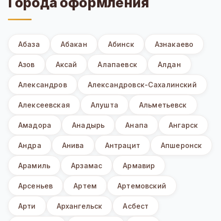
Города оформления
Абаза
Абакан
Абинск
Азнакаево
Азов
Аксай
Алапаевск
Алдан
Александров
Александровск-Сахалинский
Алексеевская
Алушта
Альметьевск
Амадора
Анадырь
Анапа
Ангарск
Андра
Анива
Антрацит
Апшеронск
Арамиль
Арзамас
Армавир
Арсеньев
Артем
Артемовский
Арти
Архангельск
Асбест