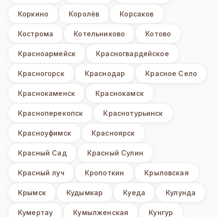
Коркино
Королёв
Корсаков
Кострома
Котельниково
Котово
Красноармейск
Красногвардейское
Красногорск
Краснодар
Красное Село
Краснокаменск
Краснокамск
Красноперекопск
Краснотурьинск
Красноуфимск
Красноярск
Красный Сад
Красный Сулин
Красный луч
Кропоткин
Крыловская
Крымск
Кудымкар
Куеда
Кулунда
Кумертау
Кумылженская
Кунгур