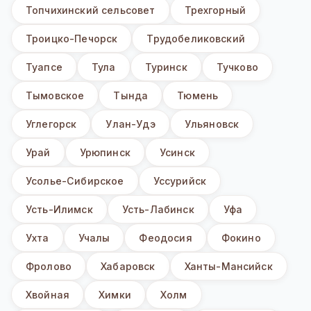
Топчихинский сельсовет
Трехгорный
Троицко-Печорск
Трудобеликовский
Туапсе
Тула
Туринск
Тучково
Тымовское
Тында
Тюмень
Углегорск
Улан-Удэ
Ульяновск
Урай
Урюпинск
Усинск
Усолье-Сибирское
Уссурийск
Усть-Илимск
Усть-Лабинск
Уфа
Ухта
Учалы
Феодосия
Фокино
Фролово
Хабаровск
Ханты-Мансийск
Хвойная
Химки
Холм