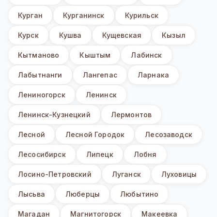
Курган
Курганинск
Курильск
Курск
Кушва
Кущевская
Кызыл
Кытманово
Кыштым
Лабинск
Лабытнанги
Лангепас
Ларнака
Лениногорск
Ленинск
Ленинск-Кузнецкий
Лермонтов
Лесной
Лесной Городок
Лесозаводск
Лесосибирск
Липецк
Лобня
Лосино-Петровский
Луганск
Луховицы
Лысьва
Люберцы
Любытино
Магадан
Магнитогорск
Макеевка