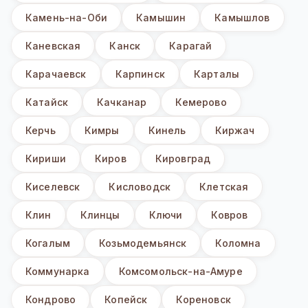
Камень-на-Оби
Камышин
Камышлов
Каневская
Канск
Карагай
Карачаевск
Карпинск
Карталы
Катайск
Качканар
Кемерово
Керчь
Кимры
Кинель
Киржач
Кириши
Киров
Кировград
Киселевск
Кисловодск
Клетская
Клин
Клинцы
Ключи
Ковров
Когалым
Козьмодемьянск
Коломна
Коммунарка
Комсомольск-на-Амуре
Кондрово
Копейск
Кореновск