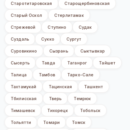
Старотитаровская
Старощербиновская
Старый Оскол
Стерлитамак
Стрежевой
Ступино
Судак
Суздаль
Сукко
Сургут
Суровикино
Сызрань
Сыктывкар
Сысерть
Тавда
Таганрог
Тайшет
Талица
Тамбов
Тарко-Сале
Тахтамукай
Тацинская
Ташкент
Тбилисская
Тверь
Темрюк
Тимашевск
Тихорецк
Тобольск
Тольятти
Томари
Томск