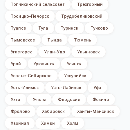
Топчихинский сельсовет
Трехгорный
Троицко-Печорск
Трудобеликовский
Туапсе
Тула
Туринск
Тучково
Тымовское
Тында
Тюмень
Углегорск
Улан-Удэ
Ульяновск
Урай
Урюпинск
Усинск
Усолье-Сибирское
Уссурийск
Усть-Илимск
Усть-Лабинск
Уфа
Ухта
Учалы
Феодосия
Фокино
Фролово
Хабаровск
Ханты-Мансийск
Хвойная
Химки
Холм