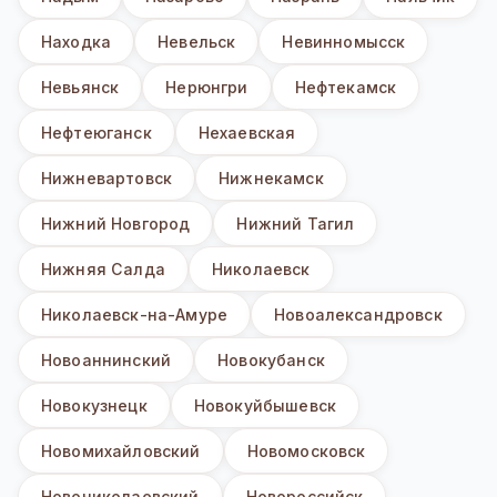
Находка
Невельск
Невинномысск
Невьянск
Нерюнгри
Нефтекамск
Нефтеюганск
Нехаевская
Нижневартовск
Нижнекамск
Нижний Новгород
Нижний Тагил
Нижняя Салда
Николаевск
Николаевск-на-Амуре
Новоалександровск
Новоаннинский
Новокубанск
Новокузнецк
Новокуйбышевск
Новомихайловский
Новомосковск
Новониколаевский
Новороссийск