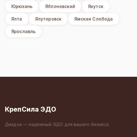
Юрюзань
Яблоновский
Якутск
Ялта
Ялуторовск
Ямская Слобода
Ярославль
КрепСила ЭДО
Диадок — надёжный ЭДО для вашего бизнеса