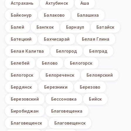
Астрахань
Ахтубинск
Аша
Байконур
Балаково
Балашиха
Балей
Бангкок
Барнаул
Батайск
Батецкий
Бахчисарай
Белая Глина
Белая Калитва
Белгород
Белград
Белебей
Белово
Белогорск
Белогорск
Белореченск
Белоярский
Бердянск
Березники
Березово
Березовский
Бессоновка
Бийск
Биробиджан
Благовещенка
Благовещенск
Благовещенск