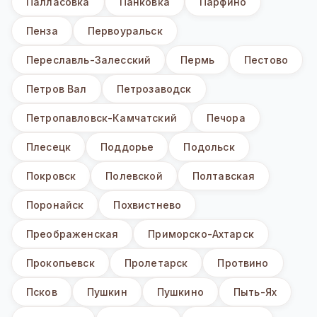
Палласовка
Панковка
Парфино
Пенза
Первоуральск
Переславль-Залесский
Пермь
Пестово
Петров Вал
Петрозаводск
Петропавловск-Камчатский
Печора
Плесецк
Поддорье
Подольск
Покровск
Полевской
Полтавская
Поронайск
Похвистнево
Преображенская
Приморско-Ахтарск
Прокопьевск
Пролетарск
Протвино
Псков
Пушкин
Пушкино
Пыть-Ях