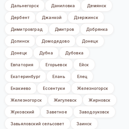
Дальнегорск
Даниловка
Демянск
Дербент
Джанкой
Дзержинск
Димитровград
Дмитров
Добрянка
Долинск
Домодедово
Донецк
Донецк
Дубна
Дубовка
Евпатория
Егорьевск
Ейск
Екатеринбург
Елань
Елец
Енакиево
Ессентуки
Железногорск
Железногорск
Жигулевск
Жирновск
Жуковский
Заветное
Заводоуковск
Завьяловский сельсовет
Заинск