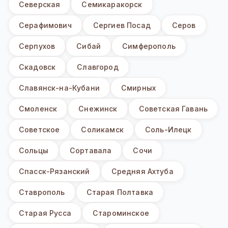
Северская
Семикаракорск
Серафимович
Сергиев Посад
Серов
Серпухов
Сибай
Симферополь
Скадовск
Славгород
Славянск-на-Кубани
Смирных
Смоленск
Снежинск
Советская Гавань
Советское
Соликамск
Соль-Илецк
Сольцы
Сортавала
Сочи
Спасск-Рязанский
Средняя Ахтуба
Ставрополь
Старая Полтавка
Старая Русса
Староминское