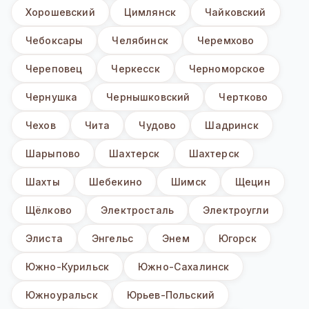
Хорошевский
Цимлянск
Чайковский
Чебоксары
Челябинск
Черемхово
Череповец
Черкесск
Черноморское
Чернушка
Чернышковский
Чертково
Чехов
Чита
Чудово
Шадринск
Шарыпово
Шахтерск
Шахтерск
Шахты
Шебекино
Шимск
Щецин
Щёлково
Электросталь
Электроугли
Элиста
Энгельс
Энем
Югорск
Южно-Курильск
Южно-Сахалинск
Южноуральск
Юрьев-Польский