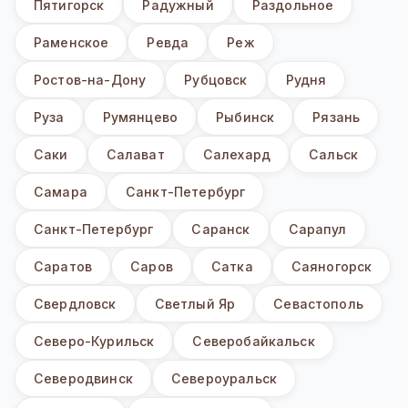
Пятигорск
Радужный
Раздольное
Раменское
Ревда
Реж
Ростов-на-Дону
Рубцовск
Рудня
Руза
Румянцево
Рыбинск
Рязань
Саки
Салават
Салехард
Сальск
Самара
Санкт-Петербург
Санкт-Петербург
Саранск
Сарапул
Саратов
Саров
Сатка
Саяногорск
Свердловск
Светлый Яр
Севастополь
Северо-Курильск
Северобайкальск
Северодвинск
Североуральск