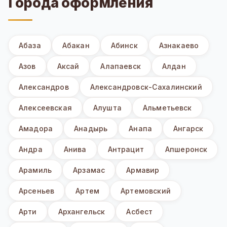
Города оформления
Абаза
Абакан
Абинск
Азнакаево
Азов
Аксай
Алапаевск
Алдан
Александров
Александровск-Сахалинский
Алексеевская
Алушта
Альметьевск
Амадора
Анадырь
Анапа
Ангарск
Андра
Анива
Антрацит
Апшеронск
Арамиль
Арзамас
Армавир
Арсеньев
Артем
Артемовский
Арти
Архангельск
Асбест