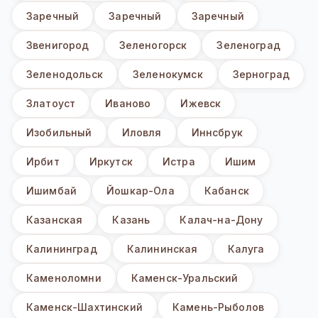
Заречный
Заречный
Заречный
Звенигород
Зеленогорск
Зеленоград
Зеленодольск
Зеленокумск
Зерноград
Златоуст
Иваново
Ижевск
Изобильный
Иловля
Иннсбрук
Ирбит
Иркутск
Истра
Ишим
Ишимбай
Йошкар-Ола
Кабанск
Казанская
Казань
Калач-на-Дону
Калининград
Калининская
Калуга
Каменоломни
Каменск-Уральский
Каменск-Шахтинский
Камень-Рыболов