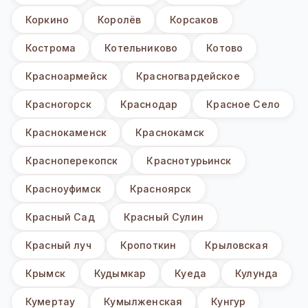
Коркино
Королёв
Корсаков
Кострома
Котельниково
Котово
Красноармейск
Красногвардейское
Красногорск
Краснодар
Красное Село
Краснокаменск
Краснокамск
Красноперекопск
Краснотурьинск
Красноуфимск
Красноярск
Красный Сад
Красный Сулин
Красный луч
Кропоткин
Крыловская
Крымск
Кудымкар
Куеда
Кулунда
Кумертау
Кумылженская
Кунгур