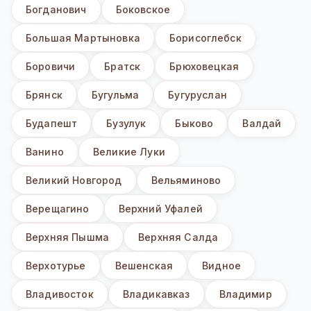
Богданович
Боковское
Большая Мартыновка
Борисоглебск
Боровичи
Братск
Брюховецкая
Брянск
Бугульма
Бугуруслан
Будапешт
Бузулук
Быково
Валдай
Ванино
Великие Луки
Великий Новгород
Вельяминово
Верещагино
Верхний Уфалей
Верхняя Пышма
Верхняя Салда
Верхотурье
Вешенская
Видное
Владивосток
Владикавказ
Владимир