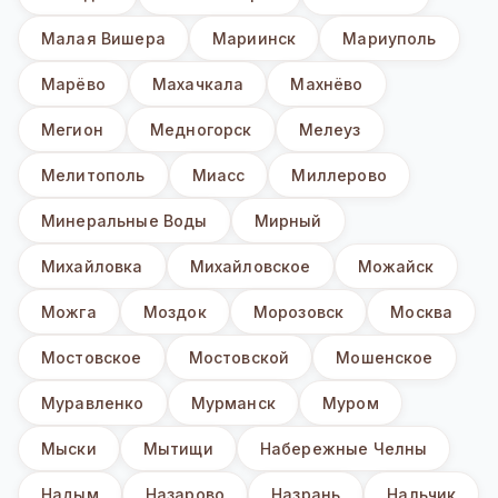
Малая Вишера
Мариинск
Мариуполь
Марёво
Махачкала
Махнёво
Мегион
Медногорск
Мелеуз
Мелитополь
Миасс
Миллерово
Минеральные Воды
Мирный
Михайловка
Михайловское
Можайск
Можга
Моздок
Морозовск
Москва
Мостовское
Мостовской
Мошенское
Муравленко
Мурманск
Муром
Мыски
Мытищи
Набережные Челны
Надым
Назарово
Назрань
Нальчик