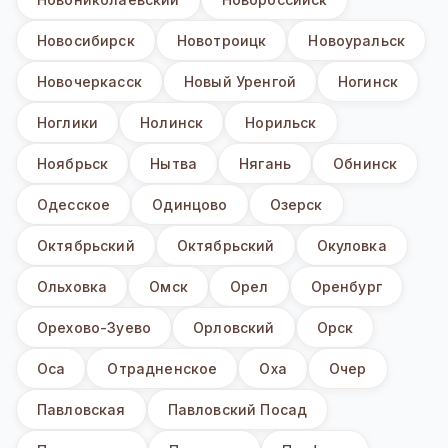
Новосибирск
Новотроицк
Новоуральск
Новочеркасск
Новый Уренгой
Ногинск
Ноглики
Нолинск
Норильск
Ноябрьск
Нытва
Нягань
Обнинск
Одесское
Одинцово
Озерск
Октябрьский
Октябрьский
Окуловка
Ольховка
Омск
Орел
Оренбург
Орехово-Зуево
Орловский
Орск
Оса
Отрадненское
Оха
Очер
Павловская
Павловский Посад