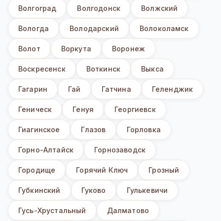
Волгоград
Волгодонск
Волжский
Вологда
Володарский
Волоколамск
Волот
Воркута
Воронеж
Воскресенск
Воткинск
Выкса
Гагарин
Гай
Гатчина
Геленджик
Геническ
Генуя
Георгиевск
Гиагинское
Глазов
Горловка
Горно-Алтайск
Горнозаводск
Городище
Горячий Ключ
Грозный
Губкинский
Гуково
Гулькевичи
Гусь-Хрустальный
Далматово