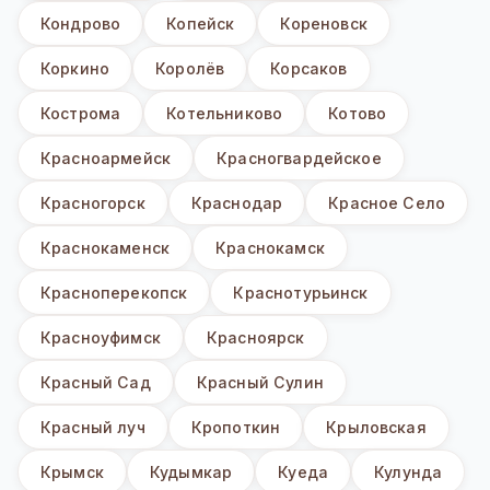
Кондрово
Копейск
Кореновск
Коркино
Королёв
Корсаков
Кострома
Котельниково
Котово
Красноармейск
Красногвардейское
Красногорск
Краснодар
Красное Село
Краснокаменск
Краснокамск
Красноперекопск
Краснотурьинск
Красноуфимск
Красноярск
Красный Сад
Красный Сулин
Красный луч
Кропоткин
Крыловская
Крымск
Кудымкар
Куеда
Кулунда