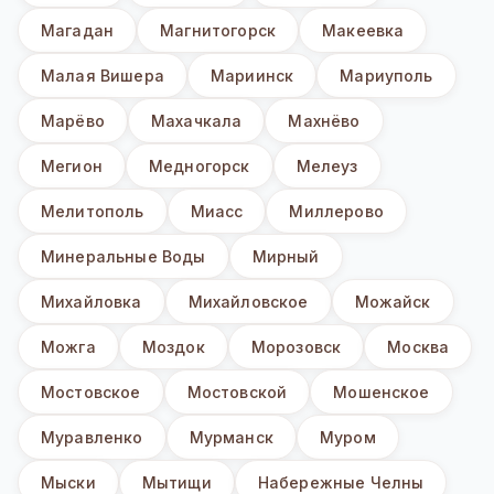
Магадан
Магнитогорск
Макеевка
Малая Вишера
Мариинск
Мариуполь
Марёво
Махачкала
Махнёво
Мегион
Медногорск
Мелеуз
Мелитополь
Миасс
Миллерово
Минеральные Воды
Мирный
Михайловка
Михайловское
Можайск
Можга
Моздок
Морозовск
Москва
Мостовское
Мостовской
Мошенское
Муравленко
Мурманск
Муром
Мыски
Мытищи
Набережные Челны