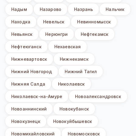
Надым
Назарово
Назрань
Нальчик
Находка
Невельск
Невинномысск
Невьянск
Нерюнгри
Нефтекамск
Нефтеюганск
Нехаевская
Нижневартовск
Нижнекамск
Нижний Новгород
Нижний Тагил
Нижняя Салда
Николаевск
Николаевск-на-Амуре
Новоалександровск
Новоаннинский
Новокубанск
Новокузнецк
Новокуйбышевск
Новомихайловский
Новомосковск