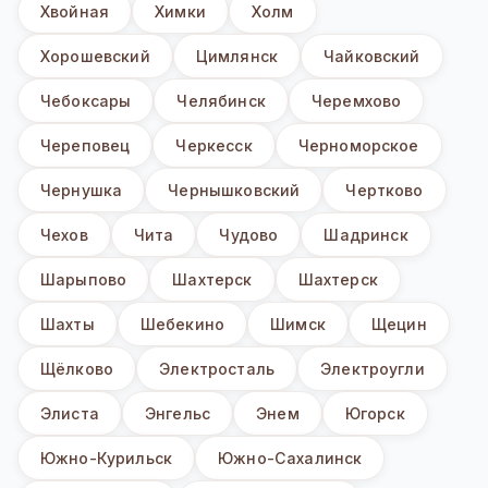
Хвойная
Химки
Холм
Хорошевский
Цимлянск
Чайковский
Чебоксары
Челябинск
Черемхово
Череповец
Черкесск
Черноморское
Чернушка
Чернышковский
Чертково
Чехов
Чита
Чудово
Шадринск
Шарыпово
Шахтерск
Шахтерск
Шахты
Шебекино
Шимск
Щецин
Щёлково
Электросталь
Электроугли
Элиста
Энгельс
Энем
Югорск
Южно-Курильск
Южно-Сахалинск