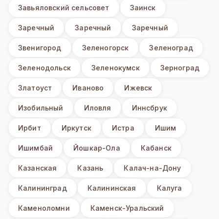
Завьяловский сельсовет
Заинск
Заречный
Заречный
Заречный
Звенигород
Зеленогорск
Зеленоград
Зеленодольск
Зеленокумск
Зерноград
Златоуст
Иваново
Ижевск
Изобильный
Иловля
Иннсбрук
Ирбит
Иркутск
Истра
Ишим
Ишимбай
Йошкар-Ола
Кабанск
Казанская
Казань
Калач-на-Дону
Калининград
Калининская
Калуга
Каменоломни
Каменск-Уральский