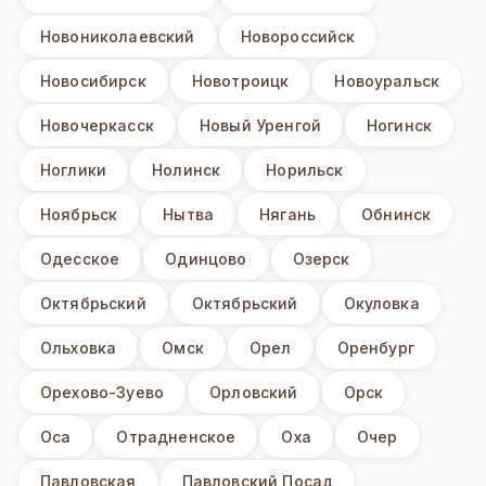
Новониколаевский
Новороссийск
Новосибирск
Новотроицк
Новоуральск
Новочеркасск
Новый Уренгой
Ногинск
Ноглики
Нолинск
Норильск
Ноябрьск
Нытва
Нягань
Обнинск
Одесское
Одинцово
Озерск
Октябрьский
Октябрьский
Окуловка
Ольховка
Омск
Орел
Оренбург
Орехово-Зуево
Орловский
Орск
Оса
Отрадненское
Оха
Очер
Павловская
Павловский Посад