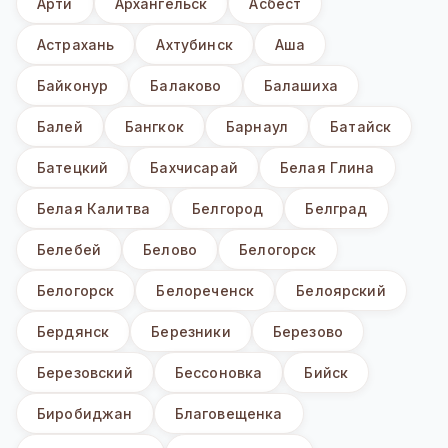
Арти
Архангельск
Асбест
Астрахань
Ахтубинск
Аша
Байконур
Балаково
Балашиха
Балей
Бангкок
Барнаул
Батайск
Батецкий
Бахчисарай
Белая Глина
Белая Калитва
Белгород
Белград
Белебей
Белово
Белогорск
Белогорск
Белореченск
Белоярский
Бердянск
Березники
Березово
Березовский
Бессоновка
Бийск
Биробиджан
Благовещенка