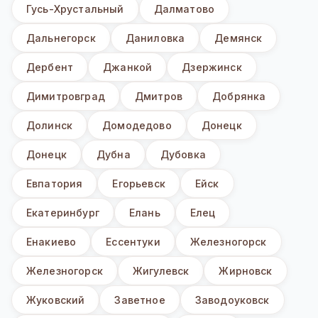
Гусь-Хрустальный
Далматово
Дальнегорск
Даниловка
Демянск
Дербент
Джанкой
Дзержинск
Димитровград
Дмитров
Добрянка
Долинск
Домодедово
Донецк
Донецк
Дубна
Дубовка
Евпатория
Егорьевск
Ейск
Екатеринбург
Елань
Елец
Енакиево
Ессентуки
Железногорск
Железногорск
Жигулевск
Жирновск
Жуковский
Заветное
Заводоуковск