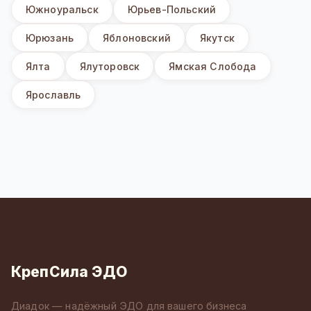
Южноуральск
Юрьев-Польский
Юрюзань
Яблоновский
Якутск
Ялта
Ялуторовск
Ямская Слобода
Ярославль
КрепСила ЭДО
Диадок — надёжный ЭДО для вашего бизнеса