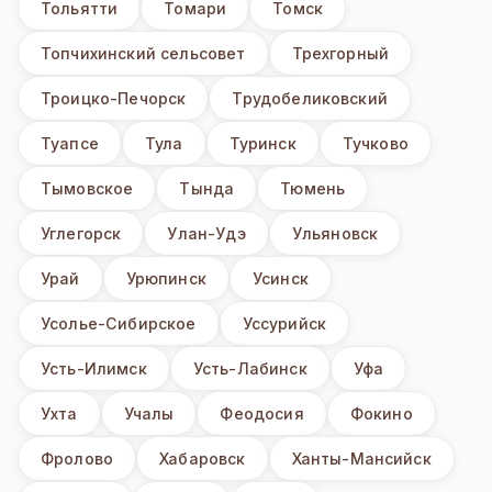
Тольятти
Томари
Томск
Топчихинский сельсовет
Трехгорный
Троицко-Печорск
Трудобеликовский
Туапсе
Тула
Туринск
Тучково
Тымовское
Тында
Тюмень
Углегорск
Улан-Удэ
Ульяновск
Урай
Урюпинск
Усинск
Усолье-Сибирское
Уссурийск
Усть-Илимск
Усть-Лабинск
Уфа
Ухта
Учалы
Феодосия
Фокино
Фролово
Хабаровск
Ханты-Мансийск