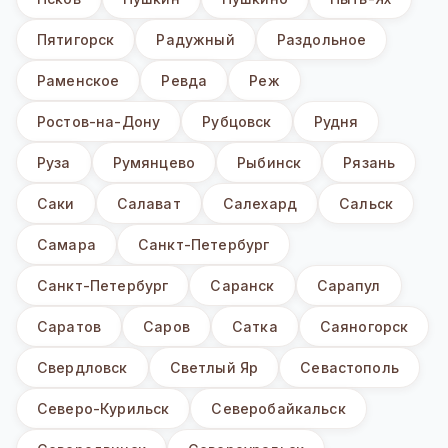
Пятигорск
Радужный
Раздольное
Раменское
Ревда
Реж
Ростов-на-Дону
Рубцовск
Рудня
Руза
Румянцево
Рыбинск
Рязань
Саки
Салават
Салехард
Сальск
Самара
Санкт-Петербург
Санкт-Петербург
Саранск
Сарапул
Саратов
Саров
Сатка
Саяногорск
Свердловск
Светлый Яр
Севастополь
Северо-Курильск
Северобайкальск