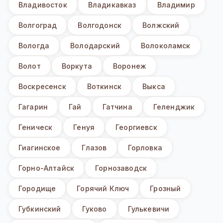
Владивосток
Владикавказ
Владимир
Волгоград
Волгодонск
Волжский
Вологда
Володарский
Волоколамск
Волот
Воркута
Воронеж
Воскресенск
Воткинск
Выкса
Гагарин
Гай
Гатчина
Геленджик
Геническ
Генуя
Георгиевск
Гиагинское
Глазов
Горловка
Горно-Алтайск
Горнозаводск
Городище
Горячий Ключ
Грозный
Губкинский
Гуково
Гулькевичи