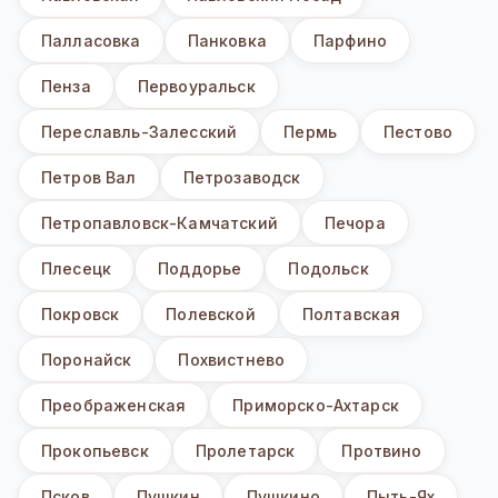
Палласовка
Панковка
Парфино
Пенза
Первоуральск
Переславль-Залесский
Пермь
Пестово
Петров Вал
Петрозаводск
Петропавловск-Камчатский
Печора
Плесецк
Поддорье
Подольск
Покровск
Полевской
Полтавская
Поронайск
Похвистнево
Преображенская
Приморско-Ахтарск
Прокопьевск
Пролетарск
Протвино
Псков
Пушкин
Пушкино
Пыть-Ях