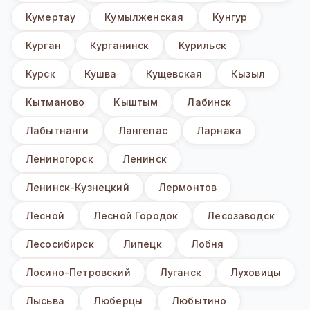
Кумертау
Кумылженская
Кунгур
Курган
Курганинск
Курильск
Курск
Кушва
Кущевская
Кызыл
Кытманово
Кыштым
Лабинск
Лабытнанги
Лангепас
Ларнака
Лениногорск
Ленинск
Ленинск-Кузнецкий
Лермонтов
Лесной
Лесной Городок
Лесозаводск
Лесосибирск
Липецк
Лобня
Лосино-Петровский
Луганск
Луховицы
Лысьва
Люберцы
Любытино