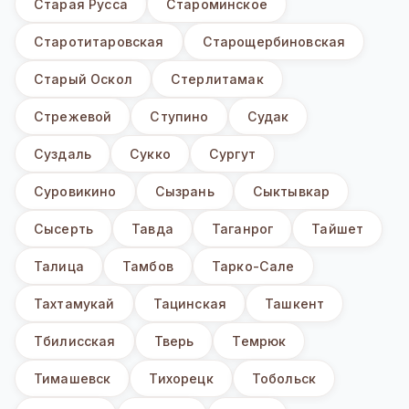
Старая Русса
Староминское
Старотитаровская
Старощербиновская
Старый Оскол
Стерлитамак
Стрежевой
Ступино
Судак
Суздаль
Сукко
Сургут
Суровикино
Сызрань
Сыктывкар
Сысерть
Тавда
Таганрог
Тайшет
Талица
Тамбов
Тарко-Сале
Тахтамукай
Тацинская
Ташкент
Тбилисская
Тверь
Темрюк
Тимашевск
Тихорецк
Тобольск