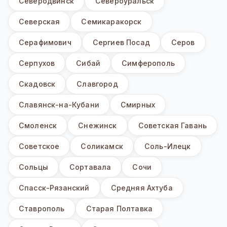
Северодвинск
Североуральск
Северская
Семикаракорск
Серафимович
Сергиев Посад
Серов
Серпухов
Сибай
Симферополь
Скадовск
Славгород
Славянск-на-Кубани
Смирных
Смоленск
Снежинск
Советская Гавань
Советское
Соликамск
Соль-Илецк
Сольцы
Сортавала
Сочи
Спасск-Рязанский
Средняя Ахтуба
Ставрополь
Старая Полтавка