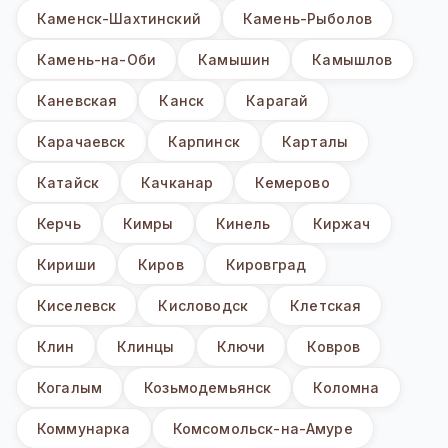
Каменск-Шахтинский
Камень-Рыболов
Камень-на-Оби
Камышин
Камышлов
Каневская
Канск
Карагай
Карачаевск
Карпинск
Карталы
Катайск
Качканар
Кемерово
Керчь
Кимры
Кинель
Киржач
Кириши
Киров
Кировград
Киселевск
Кисловодск
Клетская
Клин
Клинцы
Ключи
Ковров
Когалым
Козьмодемьянск
Коломна
Коммунарка
Комсомольск-на-Амуре