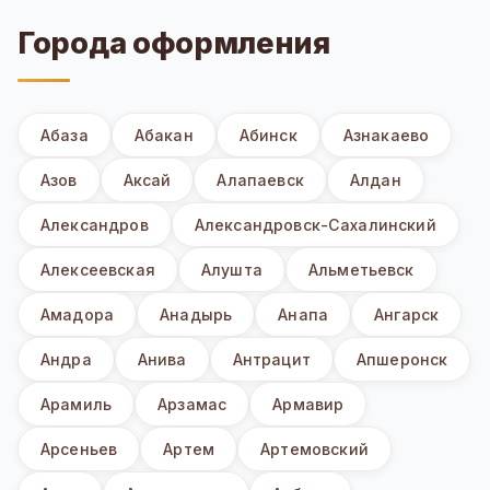
Города оформления
Абаза
Абакан
Абинск
Азнакаево
Азов
Аксай
Алапаевск
Алдан
Александров
Александровск-Сахалинский
Алексеевская
Алушта
Альметьевск
Амадора
Анадырь
Анапа
Ангарск
Андра
Анива
Антрацит
Апшеронск
Арамиль
Арзамас
Армавир
Арсеньев
Артем
Артемовский