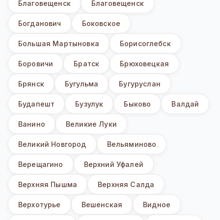
Благовещенск
Благовещенск
Богданович
Боковское
Большая Мартыновка
Борисоглебск
Боровичи
Братск
Брюховецкая
Брянск
Бугульма
Бугуруслан
Будапешт
Бузулук
Быково
Валдай
Ванино
Великие Луки
Великий Новгород
Вельяминово
Верещагино
Верхний Уфалей
Верхняя Пышма
Верхняя Салда
Верхотурье
Вешенская
Видное