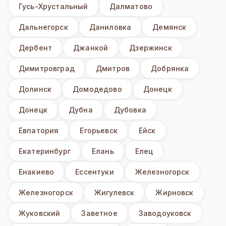
Гусь-Хрустальный
Далматово
Дальнегорск
Даниловка
Демянск
Дербент
Джанкой
Дзержинск
Димитровград
Дмитров
Добрянка
Долинск
Домодедово
Донецк
Донецк
Дубна
Дубовка
Евпатория
Егорьевск
Ейск
Екатеринбург
Елань
Елец
Енакиево
Ессентуки
Железногорск
Железногорск
Жигулевск
Жирновск
Жуковский
Заветное
Заводоуковск