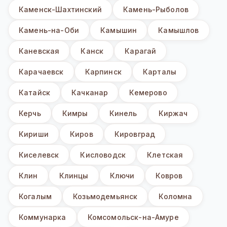
Каменск-Шахтинский
Камень-Рыболов
Камень-на-Оби
Камышин
Камышлов
Каневская
Канск
Карагай
Карачаевск
Карпинск
Карталы
Катайск
Качканар
Кемерово
Керчь
Кимры
Кинель
Киржач
Кириши
Киров
Кировград
Киселевск
Кисловодск
Клетская
Клин
Клинцы
Ключи
Ковров
Когалым
Козьмодемьянск
Коломна
Коммунарка
Комсомольск-на-Амуре