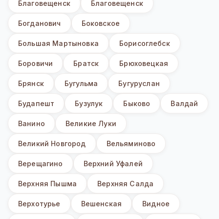
Благовещенск
Благовещенск
Богданович
Боковское
Большая Мартыновка
Борисоглебск
Боровичи
Братск
Брюховецкая
Брянск
Бугульма
Бугуруслан
Будапешт
Бузулук
Быково
Валдай
Ванино
Великие Луки
Великий Новгород
Вельяминово
Верещагино
Верхний Уфалей
Верхняя Пышма
Верхняя Салда
Верхотурье
Вешенская
Видное