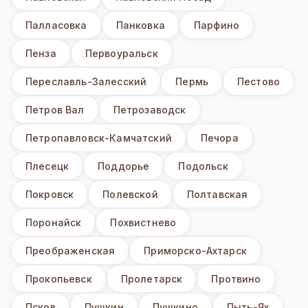
Палласовка
Панковка
Парфино
Пенза
Первоуральск
Переславль-Залесский
Пермь
Пестово
Петров Вал
Петрозаводск
Петропавловск-Камчатский
Печора
Плесецк
Поддорье
Подольск
Покровск
Полевской
Полтавская
Поронайск
Похвистнево
Преображенская
Приморско-Ахтарск
Прокопьевск
Пролетарск
Протвино
Псков
Пушкин
Пушкино
Пыть-Ях