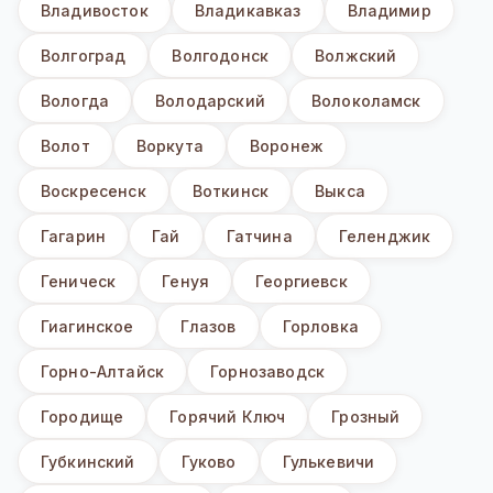
Владивосток
Владикавказ
Владимир
Волгоград
Волгодонск
Волжский
Вологда
Володарский
Волоколамск
Волот
Воркута
Воронеж
Воскресенск
Воткинск
Выкса
Гагарин
Гай
Гатчина
Геленджик
Геническ
Генуя
Георгиевск
Гиагинское
Глазов
Горловка
Горно-Алтайск
Горнозаводск
Городище
Горячий Ключ
Грозный
Губкинский
Гуково
Гулькевичи