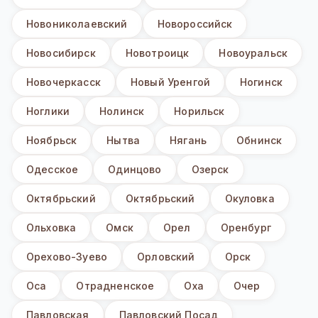
Новониколаевский
Новороссийск
Новосибирск
Новотроицк
Новоуральск
Новочеркасск
Новый Уренгой
Ногинск
Ноглики
Нолинск
Норильск
Ноябрьск
Нытва
Нягань
Обнинск
Одесское
Одинцово
Озерск
Октябрьский
Октябрьский
Окуловка
Ольховка
Омск
Орел
Оренбург
Орехово-Зуево
Орловский
Орск
Оса
Отрадненское
Оха
Очер
Павловская
Павловский Посад