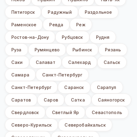
Пятигорск
Радужный
Раздольное
Раменское
Ревда
Реж
Ростов-на-Дону
Рубцовск
Рудня
Руза
Румянцево
Рыбинск
Рязань
Саки
Салават
Салехард
Сальск
Самара
Санкт-Петербург
Санкт-Петербург
Саранск
Сарапул
Саратов
Саров
Сатка
Саяногорск
Свердловск
Светлый Яр
Севастополь
Северо-Курильск
Северобайкальск