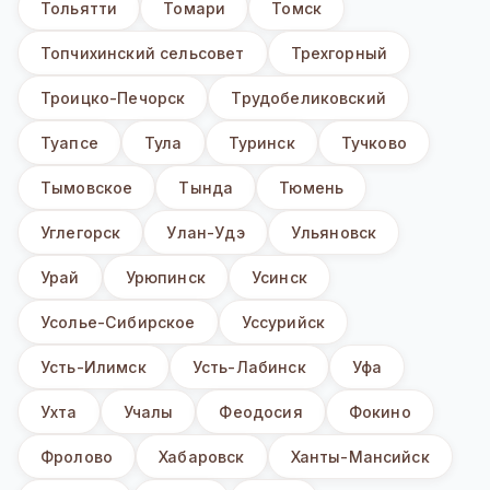
Тольятти
Томари
Томск
Топчихинский сельсовет
Трехгорный
Троицко-Печорск
Трудобеликовский
Туапсе
Тула
Туринск
Тучково
Тымовское
Тында
Тюмень
Углегорск
Улан-Удэ
Ульяновск
Урай
Урюпинск
Усинск
Усолье-Сибирское
Уссурийск
Усть-Илимск
Усть-Лабинск
Уфа
Ухта
Учалы
Феодосия
Фокино
Фролово
Хабаровск
Ханты-Мансийск