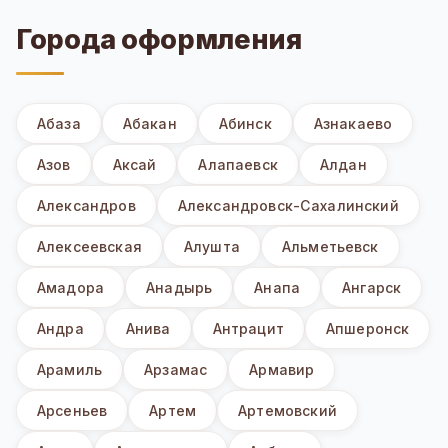
Города оформления
Абаза
Абакан
Абинск
Азнакаево
Азов
Аксай
Алапаевск
Алдан
Александров
Александровск-Сахалинский
Алексеевская
Алушта
Альметьевск
Амадора
Анадырь
Анапа
Ангарск
Андра
Анива
Антрацит
Апшеронск
Арамиль
Арзамас
Армавир
Арсеньев
Артем
Артемовский