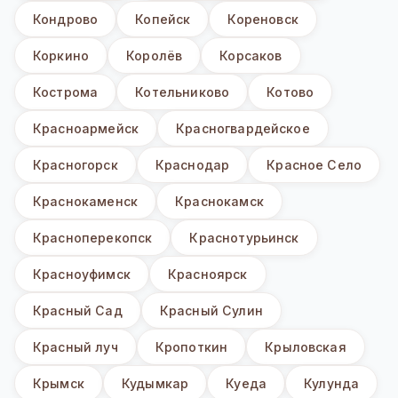
Кондрово
Копейск
Кореновск
Коркино
Королёв
Корсаков
Кострома
Котельниково
Котово
Красноармейск
Красногвардейское
Красногорск
Краснодар
Красное Село
Краснокаменск
Краснокамск
Красноперекопск
Краснотурьинск
Красноуфимск
Красноярск
Красный Сад
Красный Сулин
Красный луч
Кропоткин
Крыловская
Крымск
Кудымкар
Куеда
Кулунда