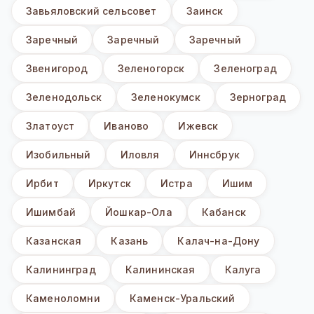
Завьяловский сельсовет
Заинск
Заречный
Заречный
Заречный
Звенигород
Зеленогорск
Зеленоград
Зеленодольск
Зеленокумск
Зерноград
Златоуст
Иваново
Ижевск
Изобильный
Иловля
Иннсбрук
Ирбит
Иркутск
Истра
Ишим
Ишимбай
Йошкар-Ола
Кабанск
Казанская
Казань
Калач-на-Дону
Калининград
Калининская
Калуга
Каменоломни
Каменск-Уральский