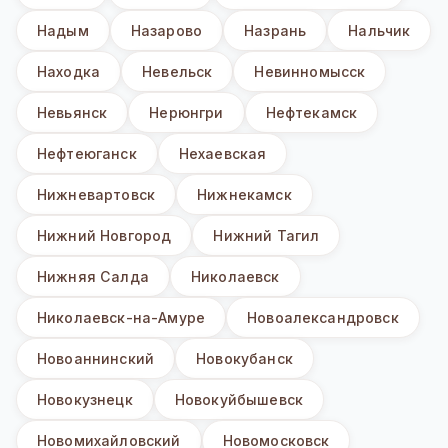
Надым
Назарово
Назрань
Нальчик
Находка
Невельск
Невинномысск
Невьянск
Нерюнгри
Нефтекамск
Нефтеюганск
Нехаевская
Нижневартовск
Нижнекамск
Нижний Новгород
Нижний Тагил
Нижняя Салда
Николаевск
Николаевск-на-Амуре
Новоалександровск
Новоаннинский
Новокубанск
Новокузнецк
Новокуйбышевск
Новомихайловский
Новомосковск