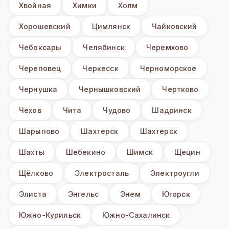
Хвойная
Химки
Холм
Хорошевский
Цимлянск
Чайковский
Чебоксары
Челябинск
Черемхово
Череповец
Черкесск
Черноморское
Чернушка
Чернышковский
Чертково
Чехов
Чита
Чудово
Шадринск
Шарыпово
Шахтерск
Шахтерск
Шахты
Шебекино
Шимск
Щецин
Щёлково
Электросталь
Электроугли
Элиста
Энгельс
Энем
Югорск
Южно-Курильск
Южно-Сахалинск