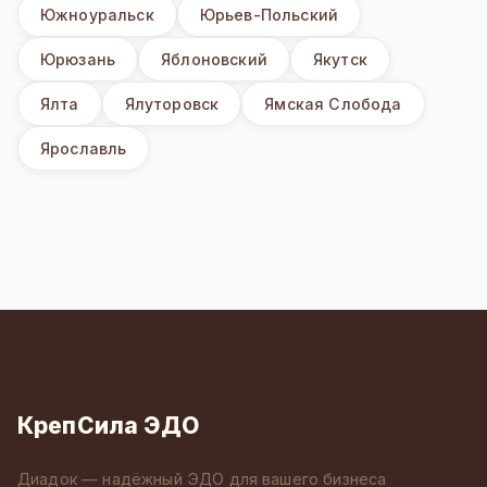
Южноуральск
Юрьев-Польский
Юрюзань
Яблоновский
Якутск
Ялта
Ялуторовск
Ямская Слобода
Ярославль
КрепСила ЭДО
Диадок — надёжный ЭДО для вашего бизнеса