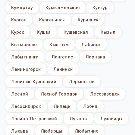
Кумертау
Кумылженская
Кунгур
Курган
Курганинск
Курильск
Курск
Кушва
Кущевская
Кызыл
Кытманово
Кыштым
Лабинск
Лабытнанги
Лангепас
Ларнака
Лениногорск
Ленинск
Ленинск-Кузнецкий
Лермонтов
Лесной
Лесной Городок
Лесозаводск
Лесосибирск
Липецк
Лобня
Лосино-Петровский
Луганск
Луховицы
Лысьва
Люберцы
Любытино