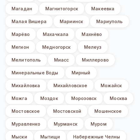
Магадан
Магнитогорск
Макеевка
Малая Вишера
Мариинск
Мариуполь
Марёво
Махачкала
Махнёво
Мегион
Медногорск
Мелеуз
Мелитополь
Миасс
Миллерово
Минеральные Воды
Мирный
Михайловка
Михайловское
Можайск
Можга
Моздок
Морозовск
Москва
Мостовское
Мостовской
Мошенское
Муравленко
Мурманск
Муром
Мыски
Мытищи
Набережные Челны