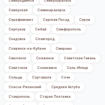
Северодвинск
Североуральск
Северская
Семикаракорск
Серафимович
Сергиев Посад
Серов
Серпухов
Сибай
Симферополь
Скадовск
Славгород
Славянск-на-Кубани
Смирных
Смоленск
Снежинск
Советская Гавань
Советское
Соликамск
Соль-Илецк
Сольцы
Сортавала
Сочи
Спасск-Рязанский
Средняя Ахтуба
Ставрополь
Старая Полтавка