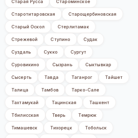
Старая Русса
Староминское
Старотитаровская
Старощербиновская
Старый Оскол
Стерлитамак
Стрежевой
Ступино
Судак
Суздаль
Сукко
Сургут
Суровикино
Сызрань
Сыктывкар
Сысерть
Тавда
Таганрог
Тайшет
Талица
Тамбов
Тарко-Сале
Тахтамукай
Тацинская
Ташкент
Тбилисская
Тверь
Темрюк
Тимашевск
Тихорецк
Тобольск