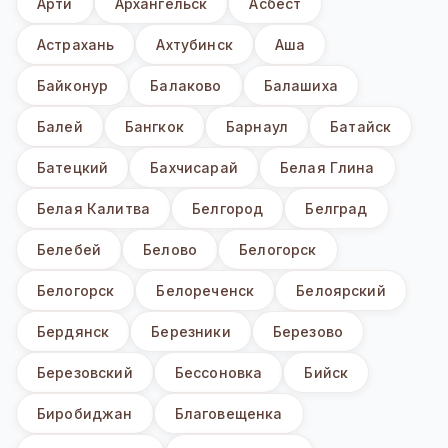
Арти
Архангельск
Асбест
Астрахань
Ахтубинск
Аша
Байконур
Балаково
Балашиха
Балей
Бангкок
Барнаул
Батайск
Батецкий
Бахчисарай
Белая Глина
Белая Калитва
Белгород
Белград
Белебей
Белово
Белогорск
Белогорск
Белореченск
Белоярский
Бердянск
Березники
Березово
Березовский
Бессоновка
Бийск
Биробиджан
Благовещенка