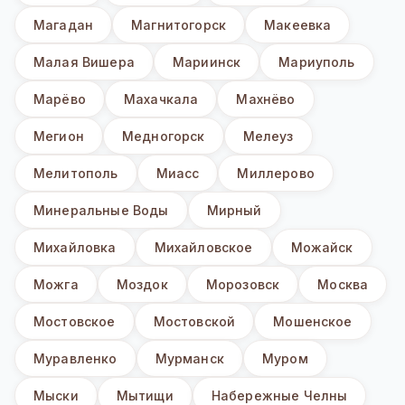
Магадан
Магнитогорск
Макеевка
Малая Вишера
Мариинск
Мариуполь
Марёво
Махачкала
Махнёво
Мегион
Медногорск
Мелеуз
Мелитополь
Миасс
Миллерово
Минеральные Воды
Мирный
Михайловка
Михайловское
Можайск
Можга
Моздок
Морозовск
Москва
Мостовское
Мостовской
Мошенское
Муравленко
Мурманск
Муром
Мыски
Мытищи
Набережные Челны