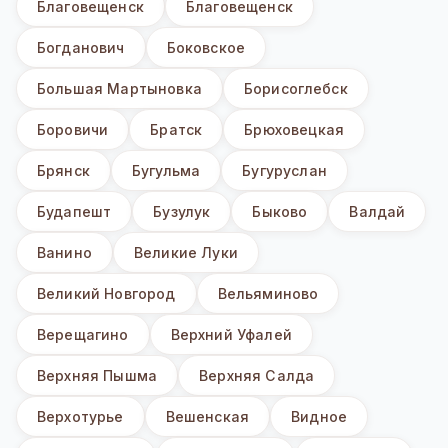
Благовещенск
Благовещенск
Богданович
Боковское
Большая Мартыновка
Борисоглебск
Боровичи
Братск
Брюховецкая
Брянск
Бугульма
Бугуруслан
Будапешт
Бузулук
Быково
Валдай
Ванино
Великие Луки
Великий Новгород
Вельяминово
Верещагино
Верхний Уфалей
Верхняя Пышма
Верхняя Салда
Верхотурье
Вешенская
Видное