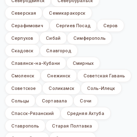
Северодвинск
Североуральск
Северская
Семикаракорск
Серафимович
Сергиев Посад
Серов
Серпухов
Сибай
Симферополь
Скадовск
Славгород
Славянск-на-Кубани
Смирных
Смоленск
Снежинск
Советская Гавань
Советское
Соликамск
Соль-Илецк
Сольцы
Сортавала
Сочи
Спасск-Рязанский
Средняя Ахтуба
Ставрополь
Старая Полтавка