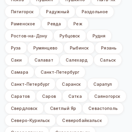
Пятигорск
Радужный
Раздольное
Раменское
Ревда
Реж
Ростов-на-Дону
Рубцовск
Рудня
Руза
Румянцево
Рыбинск
Рязань
Саки
Салават
Салехард
Сальск
Самара
Санкт-Петербург
Санкт-Петербург
Саранск
Сарапул
Саратов
Саров
Сатка
Саяногорск
Свердловск
Светлый Яр
Севастополь
Северо-Курильск
Северобайкальск