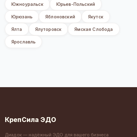
Южноуральск
Юрьев-Польский
Юрюзань
Яблоновский
Якутск
Ялта
Ялуторовск
Ямская Слобода
Ярославль
КрепСила ЭДО
Диадок — надёжный ЭДО для вашего бизнеса