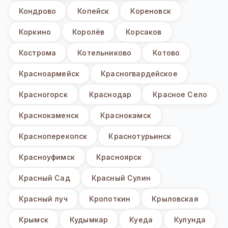
Кондрово
Копейск
Кореновск
Коркино
Королёв
Корсаков
Кострома
Котельниково
Котово
Красноармейск
Красногвардейское
Красногорск
Краснодар
Красное Село
Краснокаменск
Краснокамск
Красноперекопск
Краснотурьинск
Красноуфимск
Красноярск
Красный Сад
Красный Сулин
Красный луч
Кропоткин
Крыловская
Крымск
Кудымкар
Куеда
Кулунда