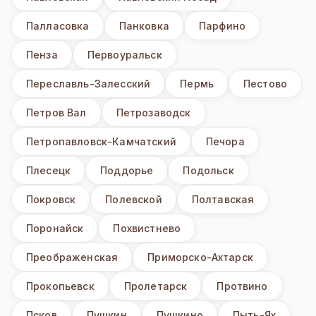
Палласовка
Панковка
Парфино
Пенза
Первоуральск
Переславль-Залесский
Пермь
Пестово
Петров Вал
Петрозаводск
Петропавловск-Камчатский
Печора
Плесецк
Поддорье
Подольск
Покровск
Полевской
Полтавская
Поронайск
Похвистнево
Преображенская
Приморско-Ахтарск
Прокопьевск
Пролетарск
Протвино
Псков
Пушкин
Пушкино
Пыть-Ях