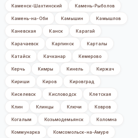
Каменск-Шахтинский
Камень-Рыболов
Камень-на-Оби
Камышин
Камышлов
Каневская
Канск
Карагай
Карачаевск
Карпинск
Карталы
Катайск
Качканар
Кемерово
Керчь
Кимры
Кинель
Киржач
Кириши
Киров
Кировград
Киселевск
Кисловодск
Клетская
Клин
Клинцы
Ключи
Ковров
Когалым
Козьмодемьянск
Коломна
Коммунарка
Комсомольск-на-Амуре