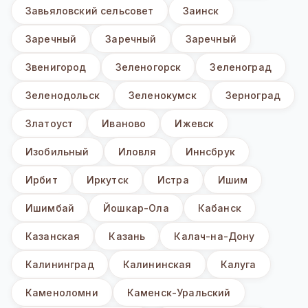
Завьяловский сельсовет
Заинск
Заречный
Заречный
Заречный
Звенигород
Зеленогорск
Зеленоград
Зеленодольск
Зеленокумск
Зерноград
Златоуст
Иваново
Ижевск
Изобильный
Иловля
Иннсбрук
Ирбит
Иркутск
Истра
Ишим
Ишимбай
Йошкар-Ола
Кабанск
Казанская
Казань
Калач-на-Дону
Калининград
Калининская
Калуга
Каменоломни
Каменск-Уральский