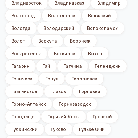
Владивосток
Владикавказ
Владимир
Волгоград
Волгодонск
Волжский
Вологда
Володарский
Волоколамск
Волот
Воркута
Воронеж
Воскресенск
Воткинск
Выкса
Гагарин
Гай
Гатчина
Геленджик
Геническ
Генуя
Георгиевск
Гиагинское
Глазов
Горловка
Горно-Алтайск
Горнозаводск
Городище
Горячий Ключ
Грозный
Губкинский
Гуково
Гулькевичи