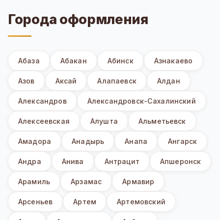
Города оформления
Абаза
Абакан
Абинск
Азнакаево
Азов
Аксай
Алапаевск
Алдан
Александров
Александровск-Сахалинский
Алексеевская
Алушта
Альметьевск
Амадора
Анадырь
Анапа
Ангарск
Андра
Анива
Антрацит
Апшеронск
Арамиль
Арзамас
Армавир
Арсеньев
Артем
Артемовский