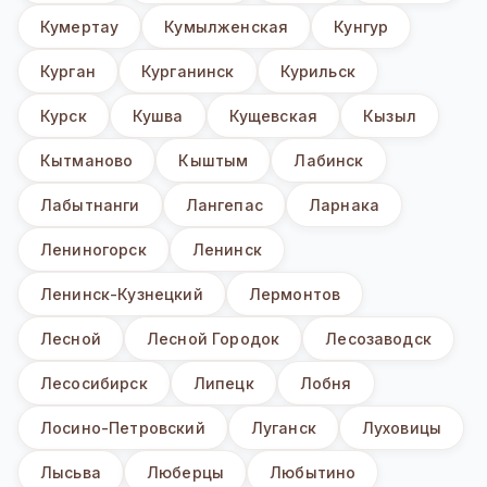
Кумертау
Кумылженская
Кунгур
Курган
Курганинск
Курильск
Курск
Кушва
Кущевская
Кызыл
Кытманово
Кыштым
Лабинск
Лабытнанги
Лангепас
Ларнака
Лениногорск
Ленинск
Ленинск-Кузнецкий
Лермонтов
Лесной
Лесной Городок
Лесозаводск
Лесосибирск
Липецк
Лобня
Лосино-Петровский
Луганск
Луховицы
Лысьва
Люберцы
Любытино