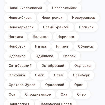
Новониколаевский
Новороссийск
Новосибирск
Новотроицк
Новоуральск
Новочеркасск
Новый Уренгой
Ногинск
Ноглики
Нолинск
Норильск
Ноябрьск
Нытва
Нягань
Обнинск
Одесское
Одинцово
Озерск
Октябрьский
Октябрьский
Окуловка
Ольховка
Омск
Орел
Оренбург
Орехово-Зуево
Орловский
Орск
Оса
Отрадненское
Оха
Очер
Павловская
Павловский Посад