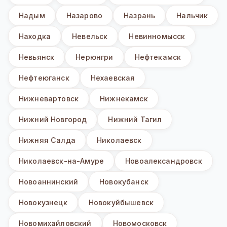
Надым
Назарово
Назрань
Нальчик
Находка
Невельск
Невинномысск
Невьянск
Нерюнгри
Нефтекамск
Нефтеюганск
Нехаевская
Нижневартовск
Нижнекамск
Нижний Новгород
Нижний Тагил
Нижняя Салда
Николаевск
Николаевск-на-Амуре
Новоалександровск
Новоаннинский
Новокубанск
Новокузнецк
Новокуйбышевск
Новомихайловский
Новомосковск