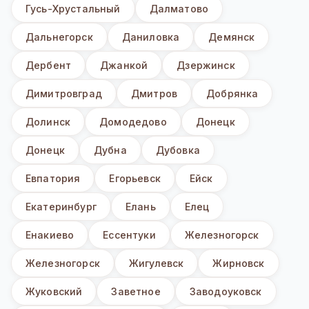
Гусь-Хрустальный
Далматово
Дальнегорск
Даниловка
Демянск
Дербент
Джанкой
Дзержинск
Димитровград
Дмитров
Добрянка
Долинск
Домодедово
Донецк
Донецк
Дубна
Дубовка
Евпатория
Егорьевск
Ейск
Екатеринбург
Елань
Елец
Енакиево
Ессентуки
Железногорск
Железногорск
Жигулевск
Жирновск
Жуковский
Заветное
Заводоуковск