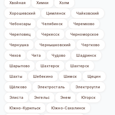
Хвойная
Химки
Холм
Хорошевский
Цимлянск
Чайковский
Чебоксары
Челябинск
Черемхово
Череповец
Черкесск
Черноморское
Чернушка
Чернышковский
Чертково
Чехов
Чита
Чудово
Шадринск
Шарыпово
Шахтерск
Шахтерск
Шахты
Шебекино
Шимск
Щецин
Щёлково
Электросталь
Электроугли
Элиста
Энгельс
Энем
Югорск
Южно-Курильск
Южно-Сахалинск