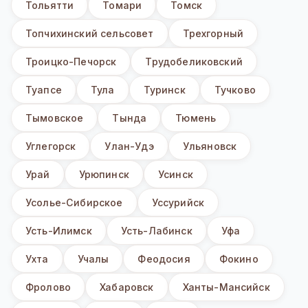
Тольятти
Томари
Томск
Топчихинский сельсовет
Трехгорный
Троицко-Печорск
Трудобеликовский
Туапсе
Тула
Туринск
Тучково
Тымовское
Тында
Тюмень
Углегорск
Улан-Удэ
Ульяновск
Урай
Урюпинск
Усинск
Усолье-Сибирское
Уссурийск
Усть-Илимск
Усть-Лабинск
Уфа
Ухта
Учалы
Феодосия
Фокино
Фролово
Хабаровск
Ханты-Мансийск