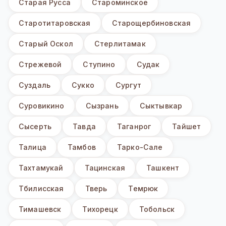
Старая Русса
Староминское
Старотитаровская
Старощербиновская
Старый Оскол
Стерлитамак
Стрежевой
Ступино
Судак
Суздаль
Сукко
Сургут
Суровикино
Сызрань
Сыктывкар
Сысерть
Тавда
Таганрог
Тайшет
Талица
Тамбов
Тарко-Сале
Тахтамукай
Тацинская
Ташкент
Тбилисская
Тверь
Темрюк
Тимашевск
Тихорецк
Тобольск