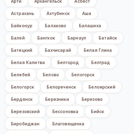
Арти
Архангельск
Асбест
Астрахань
Ахтубинск
Аша
Байконур
Балаково
Балашиха
Балей
Бангкок
Барнаул
Батайск
Батецкий
Бахчисарай
Белая Глина
Белая Калитва
Белгород
Белград
Белебей
Белово
Белогорск
Белогорск
Белореченск
Белоярский
Бердянск
Березники
Березово
Березовский
Бессоновка
Бийск
Биробиджан
Благовещенка