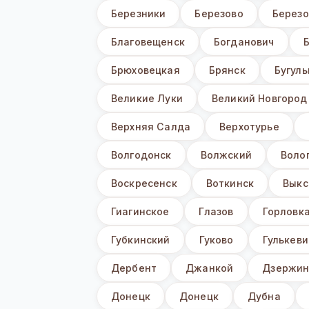
Березники
Березово
Березо
Благовещенск
Богданович
Брюховецкая
Брянск
Бугул
Великие Луки
Великий Новгород
Верхняя Салда
Верхотурье
Волгодонск
Волжский
Воло
Воскресенск
Воткинск
Выкс
Гиагинское
Глазов
Горловк
Губкинский
Гуково
Гулькеви
Дербент
Джанкой
Дзержин
Донецк
Донецк
Дубна