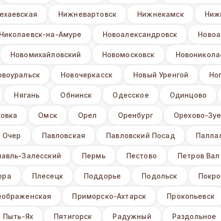
ехаевская
Нижневартовск
Нижнекамск
Ниж
Николаевск-на-Амуре
Новоалександровск
Новоа
Новомихайловский
Новомосковск
Новоникола
овоуральск
Новочеркасск
Новый Уренгой
Но
Нягань
Обнинск
Одесское
Одинцово
ховка
Омск
Орел
Оренбург
Орехово-Зу
Очер
Павловская
Павловский Посад
Палла
лавль-Залесский
Пермь
Пестово
Петров Вал
ора
Плесецк
Поддорье
Подольск
Покро
еображенская
Приморско-Ахтарск
Прокопьевск
Пыть-Ях
Пятигорск
Радужный
Раздольное