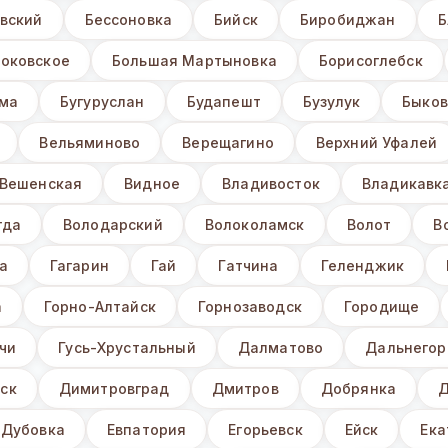
вский
Бессоновка
Бийск
Биробиджан
Б
Боковское
Большая Мартыновка
Борисоглебск
ьма
Бугуруслан
Будапешт
Бузулук
Быков
Вельяминово
Верещагино
Верхний Уфалей
Вешенская
Видное
Владивосток
Владикавк
гда
Володарский
Волоколамск
Волот
В
а
Гагарин
Гай
Гатчина
Геленджик
а
Горно-Алтайск
Горнозаводск
Городище
чи
Гусь-Хрустальный
Далматово
Дальнегор
ск
Димитровград
Дмитров
Добрянка
Д
Дубовка
Евпатория
Егорьевск
Ейск
Ека