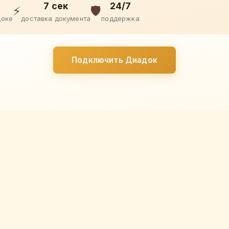
7 сек
24/7
⚡
🛡️
доке
доставка документа
поддержка
Подключить Диадок