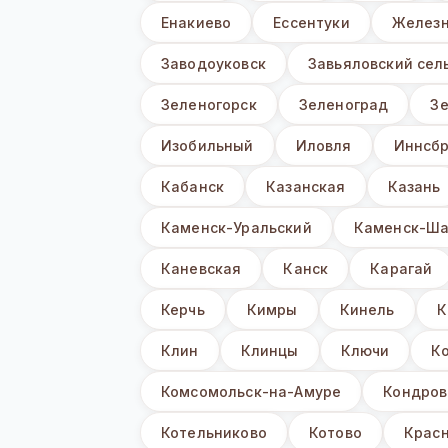
Енакиево
Ессентуки
Железн
Заводоуковск
Завьяловский сел
Зеленогорск
Зеленоград
З
Изобильный
Иловля
Иннсбр
Кабанск
Казанская
Казань
Каменск-Уральский
Каменск-Ша
Каневская
Канск
Карагай
Керчь
Кимры
Кинель
К
Клин
Клинцы
Ключи
К
Комсомольск-на-Амуре
Кондров
Котельниково
Котово
Крас