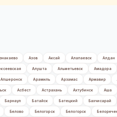
знакаево
Азов
Аксай
Алапаевск
Алдан
ексеевская
Алушта
Альметьевск
Амадора
Апшеронск
Арамиль
Арзамас
Армавир
ьск
Асбест
Астрахань
Ахтубинск
Аша
Барнаул
Батайск
Батецкий
Бахчисарай
Белово
Белогорск
Белогорск
Белорече