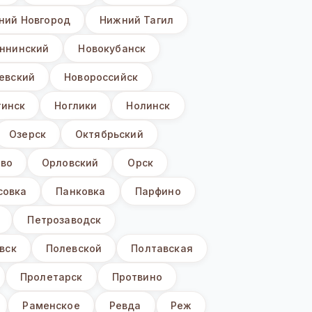
ний Новгород
Нижний Тагил
ннинский
Новокубанск
евский
Новороссийск
гинск
Ноглики
Нолинск
Озерск
Октябрьский
ево
Орловский
Орск
совка
Панковка
Парфино
Петрозаводск
вск
Полевской
Полтавская
Пролетарск
Протвино
Раменское
Ревда
Реж