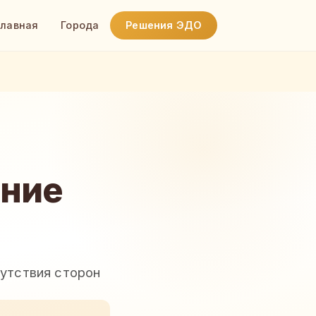
Главная
Города
Решения ЭДО
ание
сутствия сторон