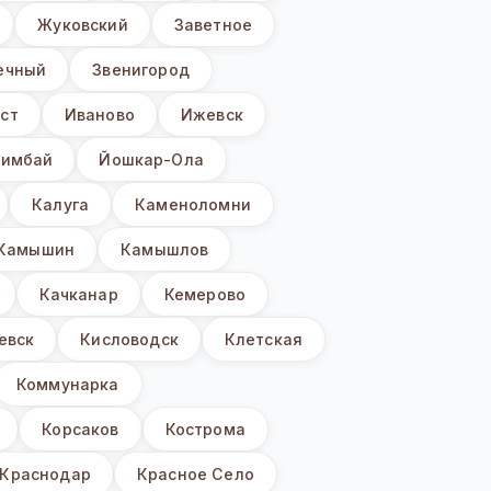
Жуковский
Заветное
ечный
Звенигород
ст
Иваново
Ижевск
имбай
Йошкар-Ола
Калуга
Каменоломни
Камышин
Камышлов
Качканар
Кемерово
евск
Кисловодск
Клетская
Коммунарка
Корсаков
Кострома
Краснодар
Красное Село