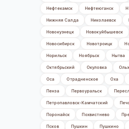
Нефтекамск
Нефтеюганск
Н
Нижняя Салда
Николаевск
Новокузнецк
Новокуйбышевск
Новосибирск
Новотроицк
Н
Норильск
Ноябрьск
Нытва
Октябрьский
Окуловка
Оль
Оса
Отрадненское
Оха
Пенза
Первоуральск
Перес
Петропавловск-Камчатский
Печ
Поронайск
Похвистнево
Пр
Псков
Пушкин
Пушкино