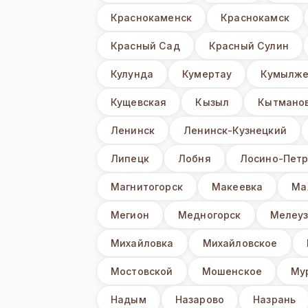
Краснокаменск
Краснокамск
Красный Сад
Красный Сулин
Кулунда
Кумертау
Кумылже
Кущевская
Кызыл
Кытмано
Ленинск
Ленинск-Кузнецкий
Липецк
Лобня
Лосино-Петр
Магнитогорск
Макеевка
Ма
Мегион
Медногорск
Мелеу
Михайловка
Михайловское
Мостовской
Мошенское
Му
Надым
Назарово
Назрань