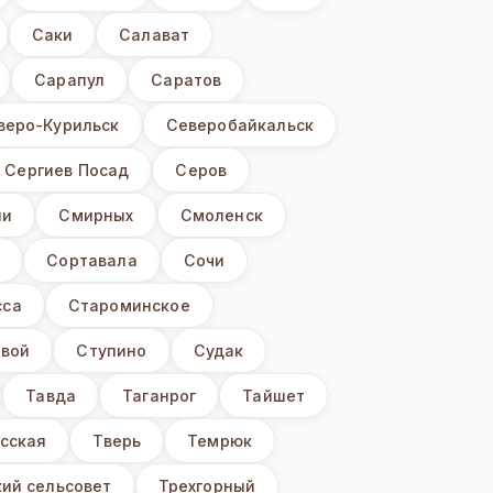
Саки
Салават
Сарапул
Саратов
веро-Курильск
Северобайкальск
Сергиев Посад
Серов
ни
Смирных
Смоленск
ы
Сортавала
Сочи
сса
Староминское
вой
Ступино
Судак
Тавда
Таганрог
Тайшет
сская
Тверь
Темрюк
ий сельсовет
Трехгорный