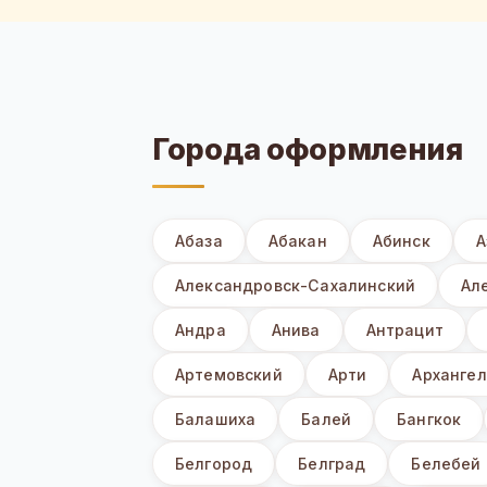
Города оформления
Абаза
Абакан
Абинск
А
Александровск-Сахалинский
Ал
Андра
Анива
Антрацит
Артемовский
Арти
Архангел
Балашиха
Балей
Бангкок
Белгород
Белград
Белебей