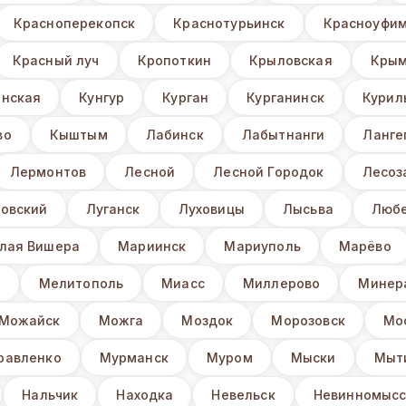
Красноперекопск
Краснотурьинск
Красноуфи
Красный луч
Кропоткин
Крыловская
Крым
нская
Кунгур
Курган
Курганинск
Курил
во
Кыштым
Лабинск
Лабытнанги
Ланге
Лермонтов
Лесной
Лесной Городок
Лесоз
овский
Луганск
Луховицы
Лысьва
Люб
лая Вишера
Мариинск
Мариуполь
Марёво
з
Мелитополь
Миасс
Миллерово
Минер
Можайск
Можга
Моздок
Морозовск
Мо
равленко
Мурманск
Муром
Мыски
Мыт
Нальчик
Находка
Невельск
Невинномысс