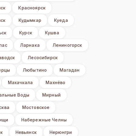
мск
Красноярск
ск
Кудымкар
Куеда
ьск
Курск
Кушва
пас
Ларнака
Лениногорск
аводск
Лесосибирск
ерцы
Любытино
Магадан
Махачкала
Махнёво
альные Воды
Мирный
сква
Мостовское
ищи
Набережные Челны
к
Невьянск
Нерюнгри