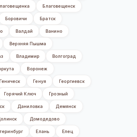
лаговещенка
Благовещенск
Боровичи
Братск
о
Валдай
Ванино
Верхняя Пышма
аз
Владимир
Волгоград
оркута
Воронеж
Геническ
Генуя
Георгиевск
Горячий Ключ
Грозный
ск
Даниловка
Демянск
олинск
Домодедово
теринбург
Елань
Елец