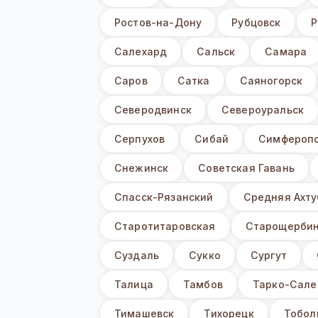
Ростов-на-Дону
Рубцовск
Р
Салехард
Сальск
Самара
Саров
Сатка
Саяногорск
Северодвинск
Североуральск
Серпухов
Сибай
Симфероп
Снежинск
Советская Гавань
Спасск-Рязанский
Средняя Ахту
Старотитаровская
Старощербин
Суздаль
Сукко
Сургут
Талица
Тамбов
Тарко-Сале
Тимашевск
Тихорецк
Тобол