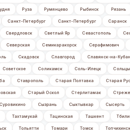
удня
Руза
Румянцево
Рыбинск
Рязань
Санкт-Петербург
Санкт-Петербург
Саранск
Свердловск
Светлый Яр
Севастополь
Се
Северская
Семикаракорск
Серафимович
оль
Скадовск
Славгород
Славянск-на-Куба
Советское
Соликамск
Соль-Илецк
Сольц
ба
Ставрополь
Старая Полтавка
Старая Ру
овская
Старый Оскол
Стерлитамак
Стреже
Суровикино
Сызрань
Сыктывкар
Сысерть
Тахтамукай
Тацинская
Ташкент
Тбили
ьск
Тольятти
Томари
Томск
Топчихинск