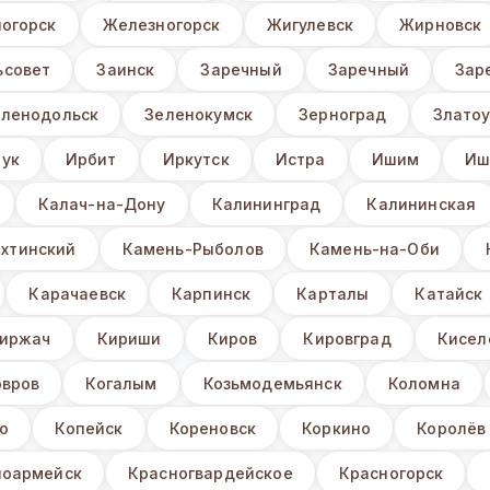
огорск
Железногорск
Жигулевск
Жирновск
ьсовет
Заинск
Заречный
Заречный
Зар
еленодольск
Зеленокумск
Зерноград
Златоу
ук
Ирбит
Иркутск
Истра
Ишим
Иш
Калач-на-Дону
Калининград
Калининская
хтинский
Камень-Рыболов
Камень-на-Оби
Карачаевск
Карпинск
Карталы
Катайск
иржач
Кириши
Киров
Кировград
Кисел
овров
Когалым
Козьмодемьянск
Коломна
о
Копейск
Кореновск
Коркино
Королёв
ноармейск
Красногвардейское
Красногорск